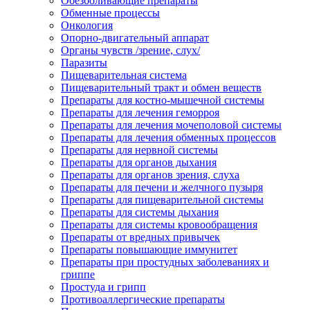
Обезболивающие препараты
Обменные процессы
Онкология
Опорно-двигательный аппарат
Органы чувств /зрение, слух/
Паразиты
Пищеварительная система
Пищеварительный тракт и обмен веществ
Препараты для костно-мышечной системы
Препараты для лечения геморроя
Препараты для лечения мочеполовой системы
Препараты для лечения обменных процессов
Препараты для нервной системы
Препараты для органов дыхания
Препараты для органов зрения, слуха
Препараты для печени и желчного пузыря
Препараты для пищеварительной системы
Препараты для системы дыхания
Препараты для системы кровообращения
Препараты от вредных привычек
Препараты повышающие иммунитет
Препараты при простудных заболеваниях и
гриппе
Простуда и грипп
Противоаллергические препараты