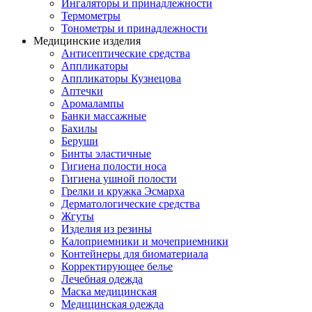
Ингаляторы и принадлежности
Термометры
Тонометры и принадлежности
Медицинские изделия
Антисептические средства
Аппликаторы
Аппликаторы Кузнецова
Аптечки
Аромалампы
Банки массажные
Бахилы
Беруши
Бинты эластичные
Гигиена полости носа
Гигиена ушной полости
Грелки и кружка Эсмарха
Дерматологические средства
Жгуты
Изделия из резины
Калоприемники и мочеприемники
Контейнеры для биоматериала
Корректирующее белье
Лечебная одежда
Маска медицинская
Медицинская одежда