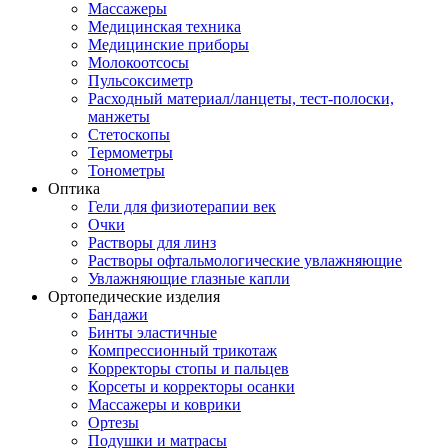
Массажеры
Медицинская техника
Медицинские приборы
Молокоотсосы
Пульсоксиметр
Расходный материал/ланцеты, тест-полоски,
манжеты
Стетоскопы
Термометры
Тонометры
Оптика
Гели для физиотерапии век
Очки
Растворы для линз
Растворы офтальмологические увлажняющие
Увлажняющие глазные капли
Ортопедические изделия
Бандажи
Бинты эластичные
Компрессионный трикотаж
Корректоры стопы и пальцев
Корсеты и корректоры осанки
Массажеры и коврики
Ортезы
Подушки и матрасы