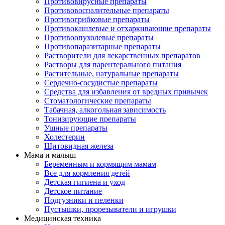
Противовирусные препараты
Противовоспалительные препараты
Противогрибковые препараты
Противокашлевые и отхаркивающие препараты
Противоопухолевые препараты
Противопаразитарные препараты
Растворители для лекарственных препаратов
Растворы для парентерального питания
Растительные, натуральные препараты
Сердечно-сосудистые препараты
Средства для избавления от вредных привычек
Стоматологические препараты
Табачная, алкогольная зависимость
Тонизирующие препараты
Ушные препараты
Холестерин
Щитовидная железа
Мама и малыш
Беременным и кормящим мамам
Все для кормления детей
Детская гигиена и уход
Детское питание
Подгузники и пеленки
Пустышки, прорезыватели и игрушки
Медицинская техника