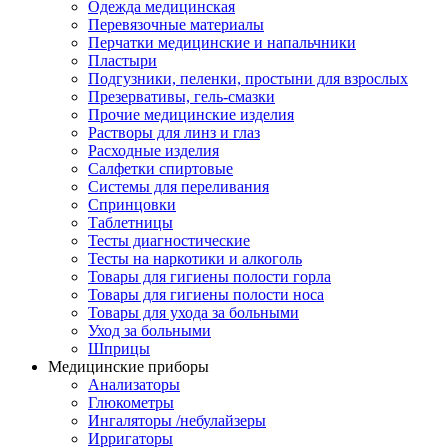
Одежда медицинская
Перевязочные материалы
Перчатки медицинские и напальчники
Пластыри
Подгузники, пеленки, простыни для взрослых
Презервативы, гель-смазки
Прочие медицинские изделия
Растворы для линз и глаз
Расходные изделия
Салфетки спиртовые
Системы для переливания
Спринцовки
Таблетницы
Тесты диагностические
Тесты на наркотики и алкоголь
Товары для гигиены полости горла
Товары для гигиены полости носа
Товары для ухода за больными
Уход за больными
Шприцы
Медицинские приборы
Анализаторы
Глюкометры
Ингаляторы /небулайзеры
Ирригаторы