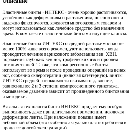
Описание
Эластичные бинты «ИНТЕКС» очень хорошо растягиваются,
устойчивы как деформациям и растяжениям, не сползают и
надежно фиксируются, являются многоразовым товаром и
могут использоваться как лечебное средство без назначения
врача. В комплекте с эластичными бинтами идут две клипсы.
Эластичные бинты ИНТЕКС со средней растяжимостью не
менее 100% чаще всего рекомендуют использовать, когда
проводится лечение варикозного заболевания вен, ХВН,
поражения глубоких вен ног, трофических язв и проблем
питания тканей. Также, эти компрессионные бинты
используют во время и после проведения операций на венах
ног, особенно склеротерапии (включая катетерную). Бинты
ИНТЕКС средней растяжимости оказывают давление,
равносильное 2 и 3 степени компрессионного трикотажа,
оказываемое давление зависит от произведенного бинтования
и методики.
Вязальная технология бинта ИНТЕКС придает ему особую
выносливость даже при длительном применении, исключая
деформацию ленты. При наложении повязка имеет
небольшой объем (это особенно актуально для потребителя в
процессе долгой эксплуатации).