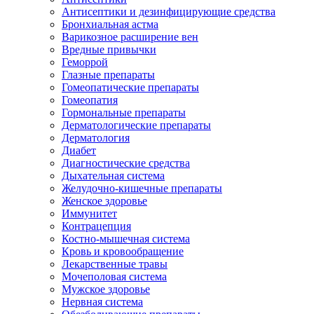
Антисептики и дезинфицирующие средства
Бронхиальная астма
Варикозное расширение вен
Вредные привычки
Геморрой
Глазные препараты
Гомеопатические препараты
Гомеопатия
Гормональные препараты
Дерматологические препараты
Дерматология
Диабет
Диагностические средства
Дыхательная система
Желудочно-кишечные препараты
Женское здоровье
Иммунитет
Контрацепция
Костно-мышечная система
Кровь и кровообращение
Лекарственные травы
Мочеполовая система
Мужское здоровье
Нервная система