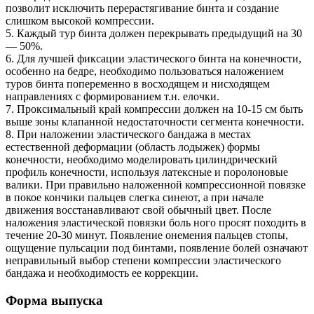
позволит исключить перерастягивание бинта и создание
слишком высокой компрессии.
5. Каждый тур бинта должен перекрывать предыдущий на 30
— 50%.
6. Для лучшей фиксации эластического бинта на конечности,
особенно на бедре, необходимо пользоваться наложением
туров бинта попеременно в восходящем и нисходящем
направлениях с формированием т.н. елочки.
7. Проксимальный край компрессии должен на 10-15 см быть
выше зоны клапанной недостаточности сегмента конечности.
8. При наложении эластического бандажа в местах
естественной деформации (область лодыжек) формы
конечности, необходимо моделировать цилиндрический
профиль конечности, используя латексные и поролоновые
валики. При правильно наложенной компрессионной повязке
в покое кончики пальцев слегка синеют, а при начале
движения восстанавливают свой обычный цвет. После
наложения эластической повязки боль ного просят походить в
течение 20-30 минут. Появление онемения пальцев стопы,
ощущение пульсации под бинтами, появление болей означают
неправильный выбор степени компрессии эластического
бандажа и необходимость ее коррекции.
Форма выпуска