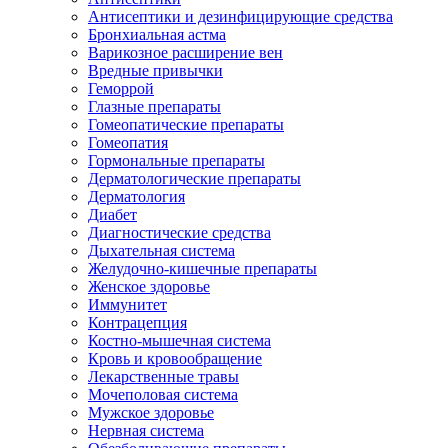
Антисептики и дезинфицирующие средства
Бронхиальная астма
Варикозное расширение вен
Вредные привычки
Геморрой
Глазные препараты
Гомеопатические препараты
Гомеопатия
Гормональные препараты
Дерматологические препараты
Дерматология
Диабет
Диагностические средства
Дыхательная система
Желудочно-кишечные препараты
Женское здоровье
Иммунитет
Контрацепция
Костно-мышечная система
Кровь и кровообращение
Лекарственные травы
Мочеполовая система
Мужское здоровье
Нервная система