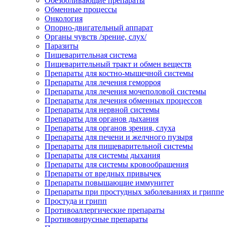
Обезболивающие препараты
Обменные процессы
Онкология
Опорно-двигательный аппарат
Органы чувств /зрение, слух/
Паразиты
Пищеварительная система
Пищеварительный тракт и обмен веществ
Препараты для костно-мышечной системы
Препараты для лечения геморроя
Препараты для лечения мочеполовой системы
Препараты для лечения обменных процессов
Препараты для нервной системы
Препараты для органов дыхания
Препараты для органов зрения, слуха
Препараты для печени и желчного пузыря
Препараты для пищеварительной системы
Препараты для системы дыхания
Препараты для системы кровообращения
Препараты от вредных привычек
Препараты повышающие иммунитет
Препараты при простудных заболеваниях и гриппе
Простуда и грипп
Противоаллергические препараты
Противовирусные препараты