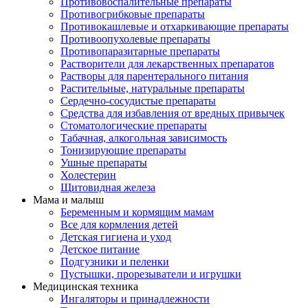
Противовоспалительные препараты
Противогрибковые препараты
Противокашлевые и отхаркивающие препараты
Противоопухолевые препараты
Противопаразитарные препараты
Растворители для лекарственных препаратов
Растворы для парентерального питания
Растительные, натуральные препараты
Сердечно-сосудистые препараты
Средства для избавления от вредных привычек
Стоматологические препараты
Табачная, алкогольная зависимость
Тонизирующие препараты
Ушные препараты
Холестерин
Щитовидная железа
Мама и малыш
Беременным и кормящим мамам
Все для кормления детей
Детская гигиена и уход
Детское питание
Подгузники и пеленки
Пустышки, прорезыватели и игрушки
Медицинская техника
Ингаляторы и принадлежности