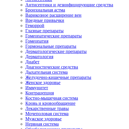
Антисептики и дезинфицирующие средства
Бронхиальная астма
Варикозное расширение вен
Вредные привычки
Геморрой
Глазные препараты
Гомеопатические препараты
Гомеопатия
Гормональные препараты
Дерматологические препараты
Дерматология
Диабет
Диагностические средства
Дыхательная система
Желудочно-кишечные препараты
Женское здоровье
Иммунитет
Контрацепция
Костно-мышечная система
Кровь и кровообращение
Лекарственные травы
Мочеполовая система
Мужское здоровье
Нервная система