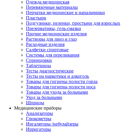
Одежда медицинская
Перевязочные материалы
Перчатки медицинские и напальчники
Пластыри
Подгузники, пеленки, простыни для взрослых
Презервативы, гель-смазки
Прочие медицинские изделия
Растворы для линз и глаз
Расходные изделия
Салфетки спиртовые
Системы для переливания
Спринцовки
Таблетницы
Тесты диагностические
Тесты на наркотики и алкоголь
Товары для гигиены полости горла
Товары для гигиены полости носа
Товары для ухода за больными
Уход за больными
Шприцы
Медицинские приборы
Анализаторы
Глюкометры
Ингаляторы /небулайзеры
Ирригаторы