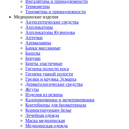
Ингаляторы и принадлежности
Термометры
Тонометры и принадлежности
Медицинские изделия
Антисептические средства
Аппликаторы
Аппликаторы Кузнецова
Аптечки
Аромалампы
Банки массажные
Бахилы
Беруши
Бинты эластичные
Гигиена полости носа
Гигиена ушной полости
Грелки и кружка Эсмарха
Дерматологические средства
Жгуты
Изделия из резины
Калоприемники и мочеприемники
Контейнеры для биоматериала
Корректирующее белье
Лечебная одежда
Маска медицинская
Медицинская одежда