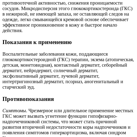
противоотечной активностью, снижения проницаемости
сосудов. Микродисперсия этого глюкокортикостероида (ГКС)
в нежирной, не имеющей запаха, не оставляющей следов на
одежде, легко смывающейся кремовой основе обеспечивает
эффективное проникновение в кожу и быстрое начало
действия.
Показания к применению
Воспалительные заболевания кожи, поддающиеся
глюкокортикостероидной (ГКС) терапии, экзема (атопическая,
детская, монетовидная), контактный дерматит, себорейный
дерматит, нейродермит, солнечный дерматит,
эксфолиативный дерматит, лучевой дерматит,
интертригинозный дерматит, псориаз, аногенитальный и
старческий зуд.
Противопоказания
Симптомы
. Чрезмерное или длительное применение местных
ГКС может вызвать угнетение функции гипофизарно-
надпочечниковой системы, что может стать причиной
развития вторичной недостаточности коры надпочечников и
появления симптомов гиперкортицизма, включая синдром