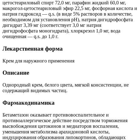
цетостеариловый спирт 72,0 мг, парафин жидкий 60,0 мг,
макрогол-цетостеариловый эфир 22,5 мг, фосфорная кислота и
натрия гидроксид — q.s. (в виде 5% растворов в количестве,
необходимом для установления pH), натрия дигидрофосфата
дигидрат 3,39 мг (соответствует 3,0 мг натрия
дигидрофосфата моногидрата), хлоркрезол 1,0 мг, вода
очищенная — q.s. до 1,0 г.
Лекарственная форма
Крем для наружного применения
Описание
Однородный крем, белого цвета, мягкой консистенции, не
содержащий видимых частиц.
Фармакодинамика
Бетаметазон оказывает противовоспалительное и
противоаллергическое действие посредством торможения
высвобождения цитокинов и медиаторов воспаления,
уменьшения метаболизма арахидоновой кислоты,
индуцирования образования липокортинов, обладающих