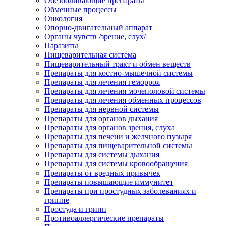
Обезболивающие препараты
Обменные процессы
Онкология
Опорно-двигательный аппарат
Органы чувств /зрение, слух/
Паразиты
Пищеварительная система
Пищеварительный тракт и обмен веществ
Препараты для костно-мышечной системы
Препараты для лечения геморроя
Препараты для лечения мочеполовой системы
Препараты для лечения обменных процессов
Препараты для нервной системы
Препараты для органов дыхания
Препараты для органов зрения, слуха
Препараты для печени и желчного пузыря
Препараты для пищеварительной системы
Препараты для системы дыхания
Препараты для системы кровообращения
Препараты от вредных привычек
Препараты повышающие иммунитет
Препараты при простудных заболеваниях и
гриппе
Простуда и грипп
Противоаллергические препараты