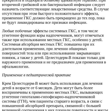
прекратить и подобрать больному адекватную терапию. При
вторичной грибковой или бактериальной инфекции следует
назначить соответствующие лекарственные средства. В случае
отсутствия при этом быстрого положительного эффекта,
применение ГКС должно быть прекращено до тех пор, пока
не будут ликвидированы все признаки инфекции.
Любые побочные эффекты системных ГКС, в том числе
угнетение функции коры надпочечников, могут отмечаться
также при использовании местных ГКС, особенно у детей.
Системная абсорбция местных ГКС повышена при их
длительном применении, при лечении обширных
поверхностей тела или при использовании закрывающих
повязок, а также у детей. Целестодерм-В показан только для
наружного применения и не предназначен для применения в
офтальмологии.
Применение в педиатрической практике
Крем Целестодерм-В может быть использован для лечения
детей в возрасте от 6 месяцев. Дети могут быть более
восприимчивы к применению местных ГКС, вызывающих
угнетение гипоталамо-гипофизарно-надпочечниковой
системы (ГГН), чем пациенты старшего возраста, в связи с
повышенной абсорбцией препарата, связанной с большей
величиной соотношения у них площади поверхности и массы