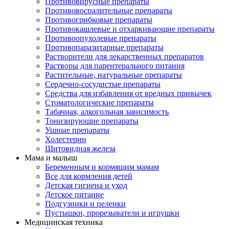
Противовирусные препараты
Противовоспалительные препараты
Противогрибковые препараты
Противокашлевые и отхаркивающие препараты
Противоопухолевые препараты
Противопаразитарные препараты
Растворители для лекарственных препаратов
Растворы для парентерального питания
Растительные, натуральные препараты
Сердечно-сосудистые препараты
Средства для избавления от вредных привычек
Стоматологические препараты
Табачная, алкогольная зависимость
Тонизирующие препараты
Ушные препараты
Холестерин
Щитовидная железа
Мама и малыш
Беременным и кормящим мамам
Все для кормления детей
Детская гигиена и уход
Детское питание
Подгузники и пеленки
Пустышки, прорезыватели и игрушки
Медицинская техника