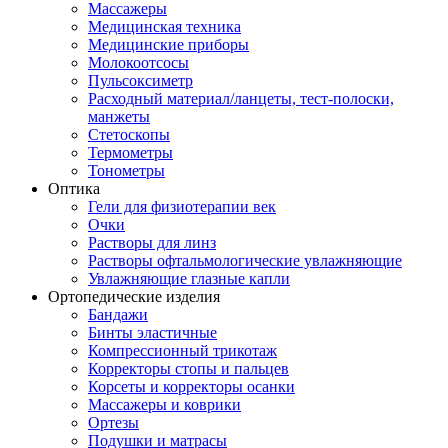
Массажеры
Медицинская техника
Медицинские приборы
Молокоотсосы
Пульсоксиметр
Расходный материал/ланцеты, тест-полоски,
манжеты
Стетоскопы
Термометры
Тонометры
Оптика
Гели для физиотерапии век
Очки
Растворы для линз
Растворы офтальмологические увлажняющие
Увлажняющие глазные капли
Ортопедические изделия
Бандажи
Бинты эластичные
Компрессионный трикотаж
Корректоры стопы и пальцев
Корсеты и корректоры осанки
Массажеры и коврики
Ортезы
Подушки и матрасы