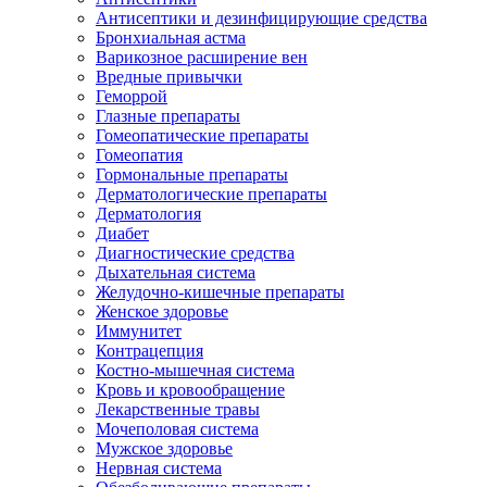
Антисептики и дезинфицирующие средства
Бронхиальная астма
Варикозное расширение вен
Вредные привычки
Геморрой
Глазные препараты
Гомеопатические препараты
Гомеопатия
Гормональные препараты
Дерматологические препараты
Дерматология
Диабет
Диагностические средства
Дыхательная система
Желудочно-кишечные препараты
Женское здоровье
Иммунитет
Контрацепция
Костно-мышечная система
Кровь и кровообращение
Лекарственные травы
Мочеполовая система
Мужское здоровье
Нервная система