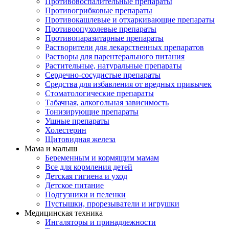
Противовоспалительные препараты
Противогрибковые препараты
Противокашлевые и отхаркивающие препараты
Противоопухолевые препараты
Противопаразитарные препараты
Растворители для лекарственных препаратов
Растворы для парентерального питания
Растительные, натуральные препараты
Сердечно-сосудистые препараты
Средства для избавления от вредных привычек
Стоматологические препараты
Табачная, алкогольная зависимость
Тонизирующие препараты
Ушные препараты
Холестерин
Щитовидная железа
Мама и малыш
Беременным и кормящим мамам
Все для кормления детей
Детская гигиена и уход
Детское питание
Подгузники и пеленки
Пустышки, прорезыватели и игрушки
Медицинская техника
Ингаляторы и принадлежности