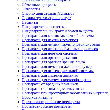
Обезболивающие препараты
Обменные процессы
Онкология
Опорно-двигательный аппарат
Органы чувств /зрение, слух/
Паразиты
Пищеварительная система
Пищеварительный тракт и обмен веществ
Препараты для костно-мышечной системы
Препараты для лечения геморроя
Препараты для лечения мочеполовой системы
Препараты для лечения обменных процессов
Препараты для нервной системы
Препараты для органов дыхания
Препараты для органов зрения, слуха
Препараты для печени и желчного пузыря
Препараты для пищеварительной системы
Препараты для системы дыхания
Препараты для системы кровообращения
Препараты от вредных привычек
Препараты повышающие иммунитет
Препараты при простудных заболеваниях и гриппе
Простуда и грипп
Противоаллергические препараты
Противовирусные препараты