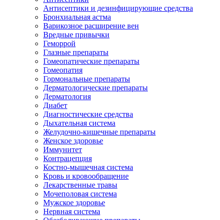
Антисептики и дезинфицирующие средства
Бронхиальная астма
Варикозное расширение вен
Вредные привычки
Геморрой
Глазные препараты
Гомеопатические препараты
Гомеопатия
Гормональные препараты
Дерматологические препараты
Дерматология
Диабет
Диагностические средства
Дыхательная система
Желудочно-кишечные препараты
Женское здоровье
Иммунитет
Контрацепция
Костно-мышечная система
Кровь и кровообращение
Лекарственные травы
Мочеполовая система
Мужское здоровье
Нервная система