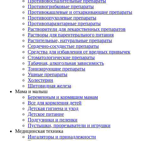
Противовоспалительные препараты
Противогрибковые препараты
Противокашлевые и отхаркивающие препараты
Противоопухолевые препараты
Противопаразитарные препараты
Растворители для лекарственных препаратов
Растворы для парентерального питания
Растительные, натуральные препараты
Сердечно-сосудистые препараты
Средства для избавления от вредных привычек
Стоматологические препараты
Табачная, алкогольная зависимость
Тонизирующие препараты
Ушные препараты
Холестерин
Щитовидная железа
Мама и малыш
Беременным и кормящим мамам
Все для кормления детей
Детская гигиена и уход
Детское питание
Подгузники и пеленки
Пустышки, прорезыватели и игрушки
Медицинская техника
Ингаляторы и принадлежности