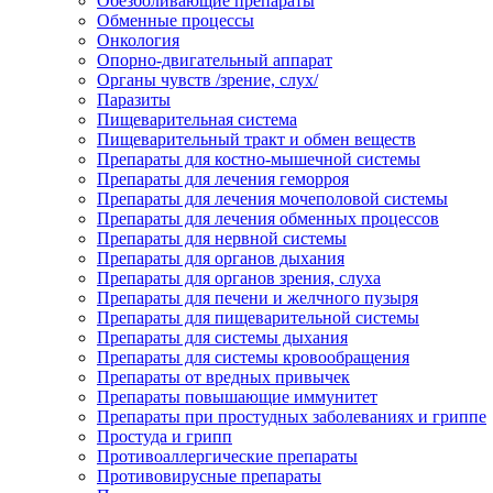
Обезболивающие препараты
Обменные процессы
Онкология
Опорно-двигательный аппарат
Органы чувств /зрение, слух/
Паразиты
Пищеварительная система
Пищеварительный тракт и обмен веществ
Препараты для костно-мышечной системы
Препараты для лечения геморроя
Препараты для лечения мочеполовой системы
Препараты для лечения обменных процессов
Препараты для нервной системы
Препараты для органов дыхания
Препараты для органов зрения, слуха
Препараты для печени и желчного пузыря
Препараты для пищеварительной системы
Препараты для системы дыхания
Препараты для системы кровообращения
Препараты от вредных привычек
Препараты повышающие иммунитет
Препараты при простудных заболеваниях и гриппе
Простуда и грипп
Противоаллергические препараты
Противовирусные препараты