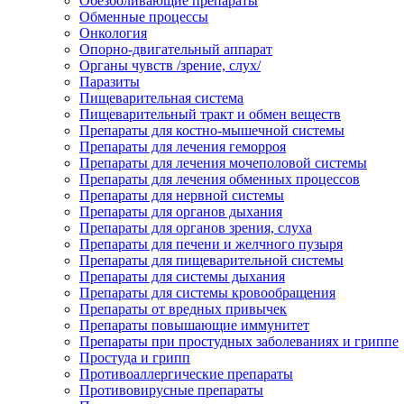
Обезболивающие препараты
Обменные процессы
Онкология
Опорно-двигательный аппарат
Органы чувств /зрение, слух/
Паразиты
Пищеварительная система
Пищеварительный тракт и обмен веществ
Препараты для костно-мышечной системы
Препараты для лечения геморроя
Препараты для лечения мочеполовой системы
Препараты для лечения обменных процессов
Препараты для нервной системы
Препараты для органов дыхания
Препараты для органов зрения, слуха
Препараты для печени и желчного пузыря
Препараты для пищеварительной системы
Препараты для системы дыхания
Препараты для системы кровообращения
Препараты от вредных привычек
Препараты повышающие иммунитет
Препараты при простудных заболеваниях и гриппе
Простуда и грипп
Противоаллергические препараты
Противовирусные препараты