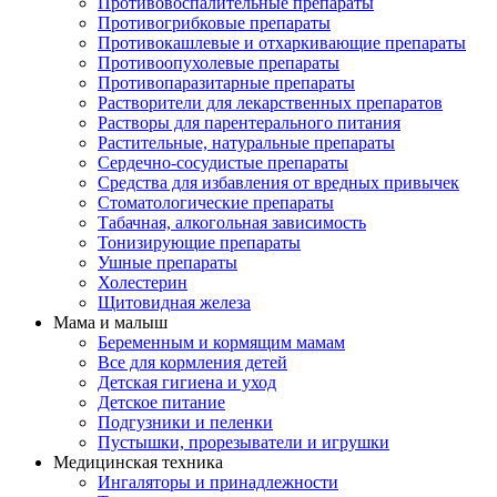
Противовоспалительные препараты
Противогрибковые препараты
Противокашлевые и отхаркивающие препараты
Противоопухолевые препараты
Противопаразитарные препараты
Растворители для лекарственных препаратов
Растворы для парентерального питания
Растительные, натуральные препараты
Сердечно-сосудистые препараты
Средства для избавления от вредных привычек
Стоматологические препараты
Табачная, алкогольная зависимость
Тонизирующие препараты
Ушные препараты
Холестерин
Щитовидная железа
Мама и малыш
Беременным и кормящим мамам
Все для кормления детей
Детская гигиена и уход
Детское питание
Подгузники и пеленки
Пустышки, прорезыватели и игрушки
Медицинская техника
Ингаляторы и принадлежности