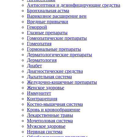
Антисептики и дезинфицирующие средства
Бронхиальная астма
Варикозное расширение вен
Вредные привычки
Геморрой
Глазные препараты
Гомеопатические препараты
Гомеопатия
Гормональные препараты
Дерматологические препараты
Дерматология
Диабет
Диагностические средства
Дыхательная система
Желудочно-кишечные препараты
Женское здоровье
Иммунитет
Контрацепция
Костно-мышечная система
Кровь и кровообращение
Лекарственные травы
Мочеполовая система
Мужское здоровье
Нервная система