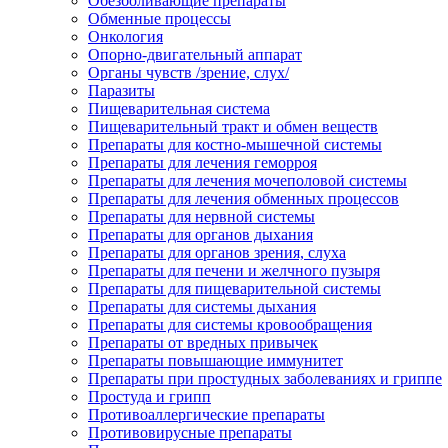
Обезболивающие препараты
Обменные процессы
Онкология
Опорно-двигательный аппарат
Органы чувств /зрение, слух/
Паразиты
Пищеварительная система
Пищеварительный тракт и обмен веществ
Препараты для костно-мышечной системы
Препараты для лечения геморроя
Препараты для лечения мочеполовой системы
Препараты для лечения обменных процессов
Препараты для нервной системы
Препараты для органов дыхания
Препараты для органов зрения, слуха
Препараты для печени и желчного пузыря
Препараты для пищеварительной системы
Препараты для системы дыхания
Препараты для системы кровообращения
Препараты от вредных привычек
Препараты повышающие иммунитет
Препараты при простудных заболеваниях и гриппе
Простуда и грипп
Противоаллергические препараты
Противовирусные препараты