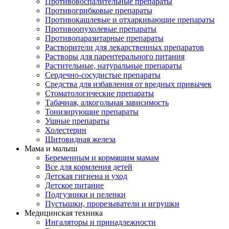
Противовоспалительные препараты
Противогрибковые препараты
Противокашлевые и отхаркивающие препараты
Противоопухолевые препараты
Противопаразитарные препараты
Растворители для лекарственных препаратов
Растворы для парентерального питания
Растительные, натуральные препараты
Сердечно-сосудистые препараты
Средства для избавления от вредных привычек
Стоматологические препараты
Табачная, алкогольная зависимость
Тонизирующие препараты
Ушные препараты
Холестерин
Щитовидная железа
Мама и малыш
Беременным и кормящим мамам
Все для кормления детей
Детская гигиена и уход
Детское питание
Подгузники и пеленки
Пустышки, прорезыватели и игрушки
Медицинская техника
Ингаляторы и принадлежности