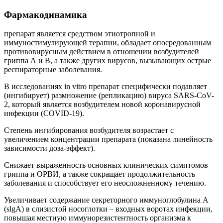
Фармакодинамика
препарат является средством этиотропной и
иммуностимулирующей терапии, обладает опосредованным
противовирусным действием в отношении возбудителей
гриппа А и В, а также других вирусов, вызывающих острые
респираторные заболевания.
В исследованиях in vitro препарат специфически подавляет
(ингибирует) размножение (репликацию) вируса
SARS-CoV-
2, который является возбудителем новой коронавирусной
инфекции (COVID-19).
Степень ингибирования возбудителя возрастает с
увеличением концентрации препарата (показана линейность
зависимости доза-эффект).
Снижает выраженность основных клинических симптомов
гриппа и ОРВИ, а также сокращает продолжительность
заболевания и способствует его неосложненному течению.
Увеличивает содержание секреторного иммуноглобулина А
(
slgA
) в слизистой носоглотки – входных воротах инфекции,
повышая местную иммунорезистентность организма к