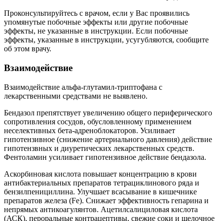
Проконсультируйтесь с врачом, если у Вас проявились
упомянутые побочные эффекты или другие побочные
эффекты, не указанные в инструкции. Если побочные
эффекты, указанные в инструкции, усугубляются, сообщите
об этом врачу.
Взаимодействие
Взаимодействие альфа-глутамил-триптофана с
лекарственными средствами не выявлено.
Бендазол препятствует увеличению общего периферического
сопротивления сосудов, обусловленному применением
неселективных бета-адреноблокаторов. Усиливает
гипотензивное (снижение артериального давления) действие
гипотензвных и диуретических лекарственных средств.
Фентоламин усиливает гипотензивное действие бендазола.
Аскорбиновая кислота повышает концентрацию в крови
антибактериальных препаратов тетрациклинового ряда и
бензилпенициллина. Улучшает всасывание в кишечнике
препаратов железа (
Fe
). Снижает эффективность гепарина и
непрямых антикоагулянтов. Ацетилсалициловая кислота
(АСК), пероральные контрацептивы, свежие соки и щелочное