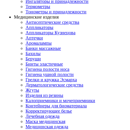
Ингаляторы и принадлежности
Термометры
Тонометры и принадлежности
Медицинские изделия
Антисептические средства
Аппликаторы
Аппликаторы Кузнецова
Аптечки
Аромалампы
Банки массажные
Бахилы
Беруши
Бинты эластичные
Гигиена полости носа
Гигиена ушной полости
Грелки и кружка Эсмарха
Дерматологические средства
Жгуты
Изделия из резины
Калоприемники и мочеприемники
Контейнеры для биоматериала
Корректирующее белье
Лечебная одежда
Маска медицинская
Медицинская одежда