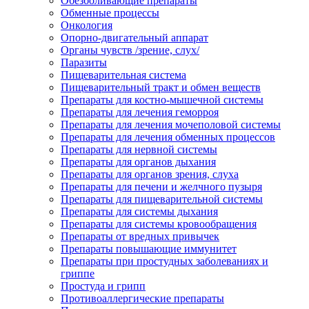
Обезболивающие препараты
Обменные процессы
Онкология
Опорно-двигательный аппарат
Органы чувств /зрение, слух/
Паразиты
Пищеварительная система
Пищеварительный тракт и обмен веществ
Препараты для костно-мышечной системы
Препараты для лечения геморроя
Препараты для лечения мочеполовой системы
Препараты для лечения обменных процессов
Препараты для нервной системы
Препараты для органов дыхания
Препараты для органов зрения, слуха
Препараты для печени и желчного пузыря
Препараты для пищеварительной системы
Препараты для системы дыхания
Препараты для системы кровообращения
Препараты от вредных привычек
Препараты повышающие иммунитет
Препараты при простудных заболеваниях и
гриппе
Простуда и грипп
Противоаллергические препараты