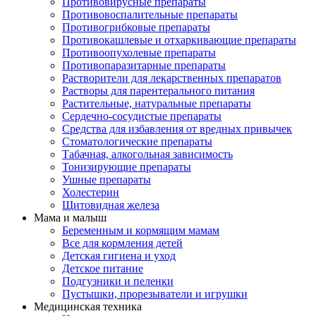
Противовирусные препараты
Противовоспалительные препараты
Противогрибковые препараты
Противокашлевые и отхаркивающие препараты
Противоопухолевые препараты
Противопаразитарные препараты
Растворители для лекарственных препаратов
Растворы для парентерального питания
Растительные, натуральные препараты
Сердечно-сосудистые препараты
Средства для избавления от вредных привычек
Стоматологические препараты
Табачная, алкогольная зависимость
Тонизирующие препараты
Ушные препараты
Холестерин
Щитовидная железа
Мама и малыш
Беременным и кормящим мамам
Все для кормления детей
Детская гигиена и уход
Детское питание
Подгузники и пеленки
Пустышки, прорезыватели и игрушки
Медицинская техника