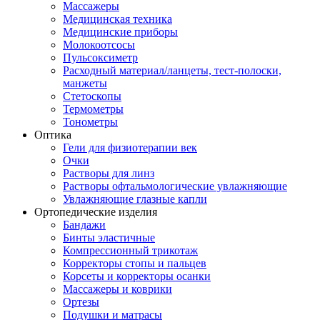
Массажеры
Медицинская техника
Медицинские приборы
Молокоотсосы
Пульсоксиметр
Расходный материал/ланцеты, тест-полоски,
манжеты
Стетоскопы
Термометры
Тонометры
Оптика
Гели для физиотерапии век
Очки
Растворы для линз
Растворы офтальмологические увлажняющие
Увлажняющие глазные капли
Ортопедические изделия
Бандажи
Бинты эластичные
Компрессионный трикотаж
Корректоры стопы и пальцев
Корсеты и корректоры осанки
Массажеры и коврики
Ортезы
Подушки и матрасы