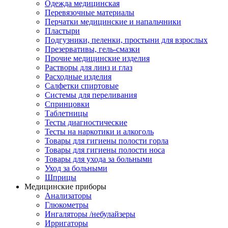
Одежда медицинская
Перевязочные материалы
Перчатки медицинские и напальчники
Пластыри
Подгузники, пеленки, простыни для взрослых
Презервативы, гель-смазки
Прочие медицинские изделия
Растворы для линз и глаз
Расходные изделия
Салфетки спиртовые
Системы для переливания
Спринцовки
Таблетницы
Тесты диагностические
Тесты на наркотики и алкоголь
Товары для гигиены полости горла
Товары для гигиены полости носа
Товары для ухода за больными
Уход за больными
Шприцы
Медицинские приборы
Анализаторы
Глюкометры
Ингаляторы /небулайзеры
Ирригаторы