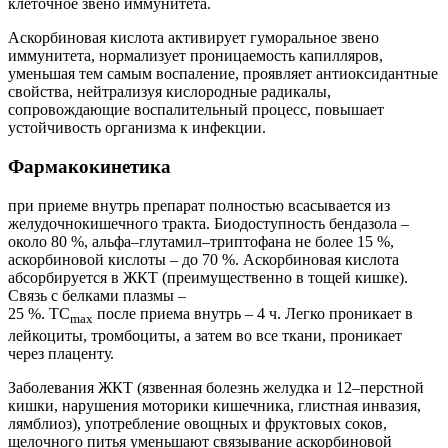
клеточное звено иммунитета.
Аскорбиновая кислота активирует гуморальное звено
иммунитета, нормализует проницаемость капилляров,
уменьшая тем самым воспаление, проявляет антиоксидантные
свойства, нейтрализуя кислородные радикалы,
сопровождающие воспалительный процесс, повышает
устойчивость организма к инфекции.
Фармакокинетика
при приеме внутрь препарат полностью всасывается из
желудочнокишечного тракта.
Биодоступность бендазола –
около 80 %, альфа–глутамил–триптофана не более 15 %,
аскорбиновой кислоты – до 70 %. Аскорбиновая кислота
абсорбируется в ЖКТ (преимущественно в тощей кишке).
Связь с белками плазмы –
25 %. ТС
после приема внутрь – 4 ч. Легко проникает в
mах
лейкоциты, тромбоциты, а затем во все ткани, проникает
через плаценту.
Заболевания ЖКТ (язвенная болезнь желудка и 12–перстной
кишки, нарушения моторики кишечника, глистная инвазия,
лямблиоз), употребление овощных и фруктовых соков,
щелочного питья уменьшают связывание аскорбиновой