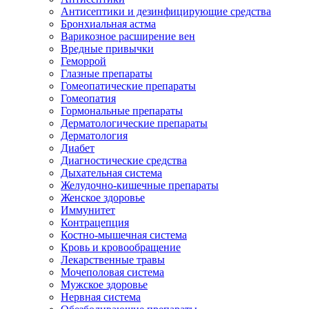
Антисептики и дезинфицирующие средства
Бронхиальная астма
Варикозное расширение вен
Вредные привычки
Геморрой
Глазные препараты
Гомеопатические препараты
Гомеопатия
Гормональные препараты
Дерматологические препараты
Дерматология
Диабет
Диагностические средства
Дыхательная система
Желудочно-кишечные препараты
Женское здоровье
Иммунитет
Контрацепция
Костно-мышечная система
Кровь и кровообращение
Лекарственные травы
Мочеполовая система
Мужское здоровье
Нервная система