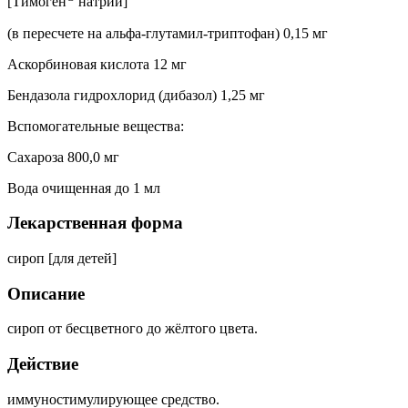
[Тимоген
натрий]
(в пересчете на альфа-глутамил-триптофан)
0,15 мг
Аскорбиновая кислота
12 мг
Бендазола гидрохлорид (дибазол)
1,25 мг
Вспомогательные вещества:
Сахароза
800,0 мг
Вода очищенная
до 1 мл
Лекарственная форма
сироп [для детей]
Описание
сироп от бесцветного до жёлтого цвета.
Действие
иммуностимулирующее средство.