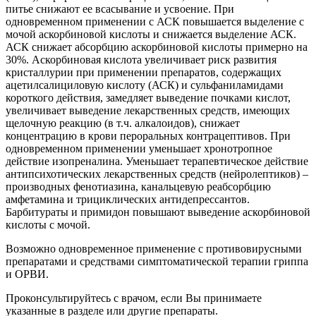
питье снижают ее всасывание и усвоение. При
одновременном применении с АСК повышается выделение с
мочой аскорбиновой кислоты и снижается выделение АСК.
АСК снижает абсорбцию аскорбиновой кислоты примерно на
30%. Аскорбиновая кислота увеличивает риск развития
кристаллурии при применении препаратов, содержащих
ацетилсалициловую кислоту (АСК) и сульфаниламидами
короткого действия, замедляет выведение почками кислот,
увеличивает выведение лекарственных средств, имеющих
щелочную реакцию (в т.ч. алкалоидов), снижает
концентрацию в крови пероральных контрацептивов. При
одновременном применении уменьшает хронотропное
действие изопреналина. Уменьшает терапевтическое действие
антипсихотических лекарственных средств (нейролептиков) –
производных фенотиазина, канальцевую реабсорбцию
амфетамина и трициклических антидепрессантов.
Барбитураты и примидон повышают выведение аскорбиновой
кислоты с мочой.
Возможно одновременное применение с противовирусными
препаратами и средствами симптоматической терапии гриппа
и ОРВИ.
Проконсультируйтесь с врачом, если Вы принимаете
указанные в разделе или другие препараты.