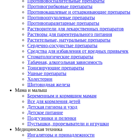
Противовоспалительные препараты
Противогрибковые препараты
Противокашлевые и отхаркивающие препараты
Противоопухолевые препараты
Противопаразитарные препараты
Растворители для лекарственных препаратов
Растворы для парентерального питания
Растительные, натуральные препараты
Сердечно-сосудистые препараты
Средства для избавления от вредных привычек
Стоматологические препараты
Табачная, алкогольная зависимость
Тонизирующие препараты
Ушные препараты
Холестерин
Щитовидная железа
Мама и малыш
Беременным и кормящим мамам
Все для кормления детей
Детская гигиена и уход
Детское питание
Подгузники и пеленки
Пустышки, прорезыватели и игрушки
Медицинская техника
Ингаляторы и принадлежности