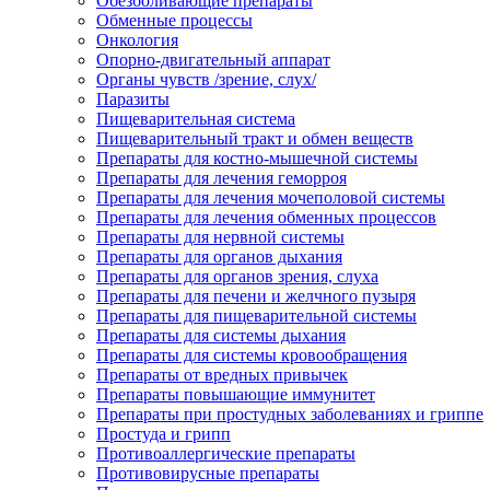
Обезболивающие препараты
Обменные процессы
Онкология
Опорно-двигательный аппарат
Органы чувств /зрение, слух/
Паразиты
Пищеварительная система
Пищеварительный тракт и обмен веществ
Препараты для костно-мышечной системы
Препараты для лечения геморроя
Препараты для лечения мочеполовой системы
Препараты для лечения обменных процессов
Препараты для нервной системы
Препараты для органов дыхания
Препараты для органов зрения, слуха
Препараты для печени и желчного пузыря
Препараты для пищеварительной системы
Препараты для системы дыхания
Препараты для системы кровообращения
Препараты от вредных привычек
Препараты повышающие иммунитет
Препараты при простудных заболеваниях и гриппе
Простуда и грипп
Противоаллергические препараты
Противовирусные препараты