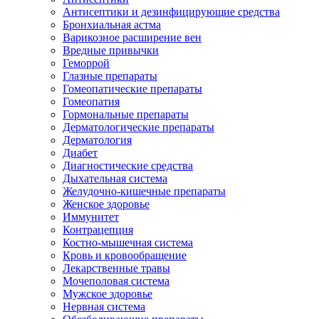
Антисептики и дезинфицирующие средства
Бронхиальная астма
Варикозное расширение вен
Вредные привычки
Геморрой
Глазные препараты
Гомеопатические препараты
Гомеопатия
Гормональные препараты
Дерматологические препараты
Дерматология
Диабет
Диагностические средства
Дыхательная система
Желудочно-кишечные препараты
Женское здоровье
Иммунитет
Контрацепция
Костно-мышечная система
Кровь и кровообращение
Лекарственные травы
Мочеполовая система
Мужское здоровье
Нервная система