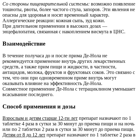
Со стороны пищеварительной системы:
возможно появление
тошноты, рвоты, более частого стула, запоров. Эти явления не
опасны для здоровья и носят временный характер.
Аллергические реакции: кожная сыпь, зуд кожи.
При длительном применении в высоких дозах —
энцефалопатия, связанная с накоплением висмута в ЦНС.
Взаимодействие
В течение получаса до и после прима Де-Нола не
рекомендуется применение внутрь других лекарственных
средств, а также прим пищи и жидкости, в частности,
антацидов, молока, фруктов и фруктовых соков. Это связано с
тем, что они при одновременном приме внутрь могут
оказывать влияние на эффективность Де-Нола.
Совместное применение Де-Нола с тетрациклином уменьшает
всасывание последнего.
Способ применения и дозы
Взрослым и детям старше 12-ти лет
препарат назначают по 1
таблетке 4 раза в сутки за 30 минут до приема пищи и на ночь
или по 2 таблетки 2 раза в сутки за 30 минут до приема пищи.
Детям от 8 до 12 лет
препарат назначают по 1 таблетке 2 раза в