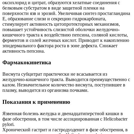
оксихлорид и цитрат, образуются хелатные соединения с
белковым субстратом в виде защитной пленки на
поверхности язв и эрозий. Увеличивая синтез простагландина
Е, образование слизи и секрецию гидрокарбоната,
стимулирует активность цитопротекторных механизмов,
повышает устойчивость слизистой оболочки желудочно-
кишечного тракта к воздействию пепсина, соляной кислоты,
ферментов и солей желчных кислот. Приводит к накоплению
эпидермального фактора роста в зоне дефекта. Снижает
активность пепсина.
Фармакокинетика
Висмута субцитрат практически не всасывается из
желудочно-кишечного тракта. Выводится преимущественно с
калом. Незначительное количество висмута, поступившее в
плазму, выводится из организма почками.
Показания к применению
Язвенная болезнь желудка и двенадцатиперстной кишки в
фазе обострения, в том числе ассоциированная с Helicobacter
pylori.
Хронический гастрит и гастродуоденит в фазе обострения, в