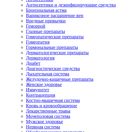
Антисептики и дезинфицирующие средства
Бронхиальная астма
Варикозное расширение вен
Вредные привычки
Геморрой
Глазные препараты
Гомеопатические препараты
Гомеопатия
Гормональные препараты
Дерматологические препараты
Дерматология
Диабет
Диагностические средства
Дыхательная система
Желудочно-кишечные препараты
Женское здоровье
Иммунитет
Контрацепция
Костно-мышечная система
Кровь и кровообращение
Лекарственные травы
Мочеполовая система
Мужское здоровье
Нервная система