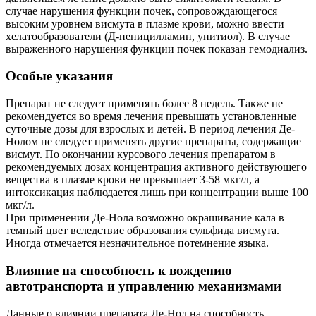
случае нарушения функции почек, сопровождающегося
высоким уровнем висмута в плазме крови, можно ввести
хелатообразователи (Д-пеницилламин, унитиол). В случае
выраженного нарушения функции почек показан гемодиализ.
Особые указания
Препарат не следует применять более 8 недель. Также не
рекомендуется во время лечения превышать установленные
суточные дозы для взрослых и детей. В период лечения Де-
Нолом не следует применять другие препараты, содержащие
висмут. По окончании курсового лечения препаратом в
рекомендуемых дозах концентрация активного действующего
вещества в плазме крови не превышает 3-58 мкг/л, а
интоксикация наблюдается лишь при концентрации выше 100
мкг/л.
При применении Де-Нола возможно окрашивание кала в
темный цвет вследствие образования сульфида висмута.
Иногда отмечается незначительное потемнение языка.
Влияние на способность к вождению
автотранспорта и управлению механизмами
Данные о влиянии препарата Де-Нол на способность