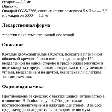
стеарат — 2,0 мг.
Оболочка:
Опадрай OY-S-7366, состоит из: гипромеллоза 5 мПа-с — 3,2
мг, макрогол 6000 — 1,1 мг.
Лекарственная форма
таблетки покрытые пленочной оболочкой
Описание
Круглые двояковыпуклые таблетки, покрытые пленочной
оболочкой кремово-белого цвета, с надписью gbr 152
выдавленной на одной стороне и графическим рисунком в
виде квадрата с прерывистыми сторонами и закругленными
углами, выдавленным на другой, без запаха или с легким
запахом аммиака.
Фармакодинамика
Противоязвенное средство с бактерицидной активностью в
отношении Helicobacter pylori. Обладает также
противовоспалительным и вяжущим действием. В кислой
среде желудка осаждаются нерастворимые висмута