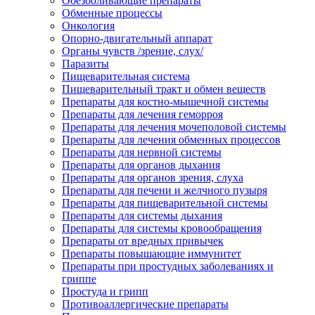
Обезболивающие препараты
Обменные процессы
Онкология
Опорно-двигательный аппарат
Органы чувств /зрение, слух/
Паразиты
Пищеварительная система
Пищеварительный тракт и обмен веществ
Препараты для костно-мышечной системы
Препараты для лечения геморроя
Препараты для лечения мочеполовой системы
Препараты для лечения обменных процессов
Препараты для нервной системы
Препараты для органов дыхания
Препараты для органов зрения, слуха
Препараты для печени и желчного пузыря
Препараты для пищеварительной системы
Препараты для системы дыхания
Препараты для системы кровообращения
Препараты от вредных привычек
Препараты повышающие иммунитет
Препараты при простудных заболеваниях и
гриппе
Простуда и грипп
Противоаллергические препараты