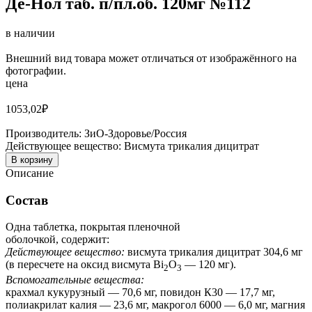
Де-Нол таб. п/пл.об. 120мг №112
в наличии
Внешний вид товара может отличаться от изображённого на
фотографии.
цена
1053,02
₽
Производитель:
ЗиО-Здоровье/Россия
Действующее вещество:
Висмута трикалия дицитрат
В корзину
Описание
Состав
Одна таблетка, покрытая пленочной
оболочкой, содержит:
Действующее вещество:
висмута трикалия дицитрат 304,6 мг
(в пересчете на оксид висмута Вi
O
— 120 мг).
2
3
Вспомогательные вещества:
крахмал кукурузный — 70,6 мг, повидон К30 — 17,7 мг,
полиакрилат калия — 23,6 мг, макрогол 6000 — 6,0 мг, магния