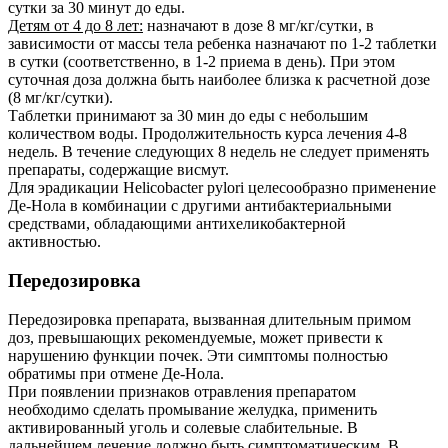
сутки за 30 минут до еды.
Детям от 4 до 8 лет:
назначают в дозе 8 мг/кг/сутки, в
зависимости от массы тела ребенка назначают по 1-2 таблетки
в сутки (соответственно, в 1-2 приема в день). При этом
суточная доза должна быть наиболее близка к расчетной дозе
(8 мг/кг/сутки).
Таблетки принимают за 30 мин до еды с небольшим
количеством воды. Продолжительность курса лечения 4-8
недель. В течение следующих 8 недель не следует применять
препараты, содержащие висмут.
Для эрадикации Helicobacter pylori целесообразно применение
Де-Нола в комбинации с другими антибактериальными
средствами, обладающими антихеликобактерной
активностью.
Передозировка
Передозировка препарата, вызванная длительным примом
доз, превышающих рекомендуемые, может привести к
нарушению функции почек. Эти симптомы полностью
обратимы при отмене Де-Нола.
При появлении признаков отравления препаратом
необходимо сделать промывание желудка, применить
активированный уголь и солевые слабительные. В
дальнейшем лечение должно быть симптоматическим. В