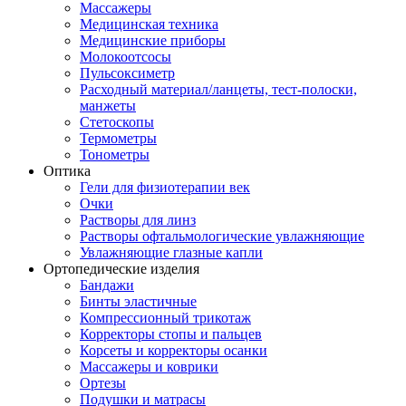
Массажеры
Медицинская техника
Медицинские приборы
Молокоотсосы
Пульсоксиметр
Расходный материал/ланцеты, тест-полоски,
манжеты
Стетоскопы
Термометры
Тонометры
Оптика
Гели для физиотерапии век
Очки
Растворы для линз
Растворы офтальмологические увлажняющие
Увлажняющие глазные капли
Ортопедические изделия
Бандажи
Бинты эластичные
Компрессионный трикотаж
Корректоры стопы и пальцев
Корсеты и корректоры осанки
Массажеры и коврики
Ортезы
Подушки и матрасы