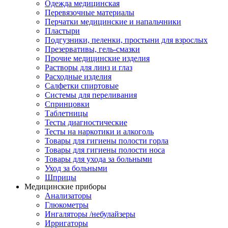
Одежда медицинская
Перевязочные материалы
Перчатки медицинские и напальчники
Пластыри
Подгузники, пеленки, простыни для взрослых
Презервативы, гель-смазки
Прочие медицинские изделия
Растворы для линз и глаз
Расходные изделия
Салфетки спиртовые
Системы для переливания
Спринцовки
Таблетницы
Тесты диагностические
Тесты на наркотики и алкоголь
Товары для гигиены полости горла
Товары для гигиены полости носа
Товары для ухода за больными
Уход за больными
Шприцы
Медицинские приборы
Анализаторы
Глюкометры
Ингаляторы /небулайзеры
Ирригаторы