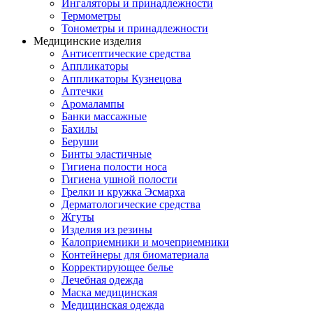
Ингаляторы и принадлежности
Термометры
Тонометры и принадлежности
Медицинские изделия
Антисептические средства
Аппликаторы
Аппликаторы Кузнецова
Аптечки
Аромалампы
Банки массажные
Бахилы
Беруши
Бинты эластичные
Гигиена полости носа
Гигиена ушной полости
Грелки и кружка Эсмарха
Дерматологические средства
Жгуты
Изделия из резины
Калоприемники и мочеприемники
Контейнеры для биоматериала
Корректирующее белье
Лечебная одежда
Маска медицинская
Медицинская одежда