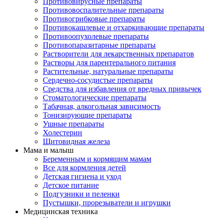
Противовирусные препараты
Противовоспалительные препараты
Противогрибковые препараты
Противокашлевые и отхаркивающие препараты
Противоопухолевые препараты
Противопаразитарные препараты
Растворители для лекарственных препаратов
Растворы для парентерального питания
Растительные, натуральные препараты
Сердечно-сосудистые препараты
Средства для избавления от вредных привычек
Стоматологические препараты
Табачная, алкогольная зависимость
Тонизирующие препараты
Ушные препараты
Холестерин
Щитовидная железа
Мама и малыш
Беременным и кормящим мамам
Все для кормления детей
Детская гигиена и уход
Детское питание
Подгузники и пеленки
Пустышки, прорезыватели и игрушки
Медицинская техника