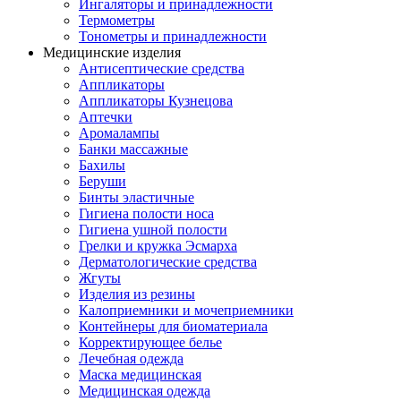
Ингаляторы и принадлежности
Термометры
Тонометры и принадлежности
Медицинские изделия
Антисептические средства
Аппликаторы
Аппликаторы Кузнецова
Аптечки
Аромалампы
Банки массажные
Бахилы
Беруши
Бинты эластичные
Гигиена полости носа
Гигиена ушной полости
Грелки и кружка Эсмарха
Дерматологические средства
Жгуты
Изделия из резины
Калоприемники и мочеприемники
Контейнеры для биоматериала
Корректирующее белье
Лечебная одежда
Маска медицинская
Медицинская одежда