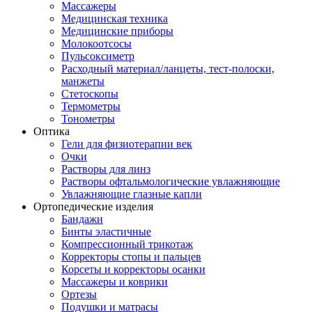
Массажеры
Медицинская техника
Медицинские приборы
Молокоотсосы
Пульсоксиметр
Расходный материал/ланцеты, тест-полоски,
манжеты
Стетоскопы
Термометры
Тонометры
Оптика
Гели для физиотерапии век
Очки
Растворы для линз
Растворы офтальмологические увлажняющие
Увлажняющие глазные капли
Ортопедические изделия
Бандажи
Бинты эластичные
Компрессионный трикотаж
Корректоры стопы и пальцев
Корсеты и корректоры осанки
Массажеры и коврики
Ортезы
Подушки и матрасы