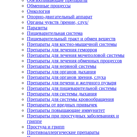
Обезболивающие препараты
Обменные процессы
Онкология
Опорно-двигательный аппарат
Органы чувств /зрение, слух/
Паразиты
Пищеварительная система
Пищеварительный тракт и обмен веществ
Препараты для костно-мышечной системы
Препараты для лечения геморроя
Препараты для лечения мочеполовой системы
Препараты для лечения обменных процессов
Препараты для нервной системы
Препараты для органов дыхания
Препараты для органов зрения, слуха
Препараты для печени и желчного пузыря
Препараты для пищеварительной системы
Препараты для системы дыхания
Препараты для системы кровообращения
Препараты от вредных привычек
Препараты повышающие иммунитет
Препараты при простудных заболеваниях и
гриппе
Простуда и грипп
Противоаллергические препараты