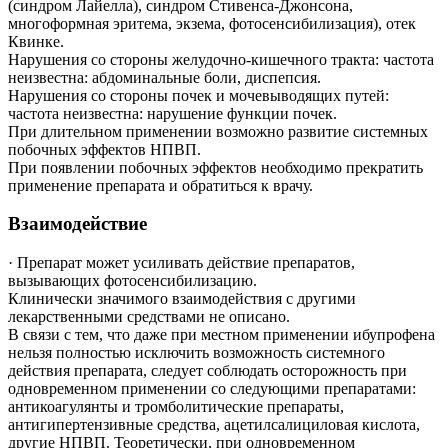
(синдром Лайелла), синдром Стивенса-Джонсона,
многоформная эритема, экзема, фотосенсибилизация), отек
Квинке.
Нарушения со стороны желудочно-кишечного тракта: частота
неизвестна: абдоминальные боли, диспепсия.
Нарушения со стороны почек и мочевыводящих путей:
частота неизвестна: нарушение функции почек.
При длительном применении возможно развитие системных
побочных эффектов НПВП.
При появлении побочных эффектов необходимо прекратить
применение препарата и обратиться к врачу.
Взаимодействие
·
Препарат может усиливать действие препаратов,
вызывающих фотосенсибилизацию.
Клинически значимого взаимодействия с другими
лекарственными средствами не описано.
В связи с тем, что даже при местном применении ибупрофена
нельзя полностью исключить возможность системного
действия препарата, следует соблюдать осторожность при
одновременном применении со следующими препаратами:
антикоагулянты и тромболитические препараты,
антигипертензивные средства, ацетилсалициловая кислота,
другие НПВП. Теоретически, при одновременном