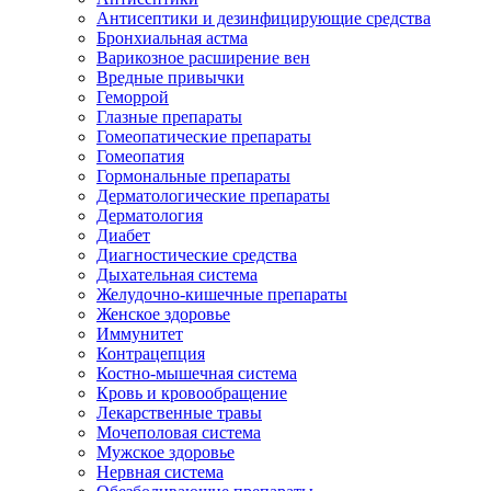
Антисептики и дезинфицирующие средства
Бронхиальная астма
Варикозное расширение вен
Вредные привычки
Геморрой
Глазные препараты
Гомеопатические препараты
Гомеопатия
Гормональные препараты
Дерматологические препараты
Дерматология
Диабет
Диагностические средства
Дыхательная система
Желудочно-кишечные препараты
Женское здоровье
Иммунитет
Контрацепция
Костно-мышечная система
Кровь и кровообращение
Лекарственные травы
Мочеполовая система
Мужское здоровье
Нервная система