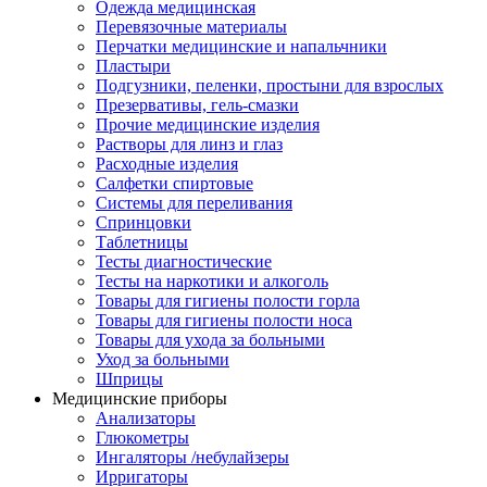
Одежда медицинская
Перевязочные материалы
Перчатки медицинские и напальчники
Пластыри
Подгузники, пеленки, простыни для взрослых
Презервативы, гель-смазки
Прочие медицинские изделия
Растворы для линз и глаз
Расходные изделия
Салфетки спиртовые
Системы для переливания
Спринцовки
Таблетницы
Тесты диагностические
Тесты на наркотики и алкоголь
Товары для гигиены полости горла
Товары для гигиены полости носа
Товары для ухода за больными
Уход за больными
Шприцы
Медицинские приборы
Анализаторы
Глюкометры
Ингаляторы /небулайзеры
Ирригаторы