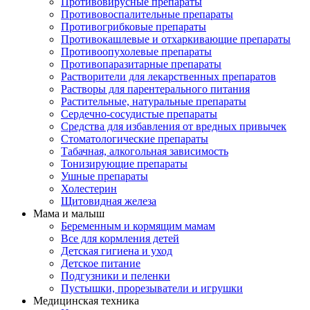
Противовирусные препараты
Противовоспалительные препараты
Противогрибковые препараты
Противокашлевые и отхаркивающие препараты
Противоопухолевые препараты
Противопаразитарные препараты
Растворители для лекарственных препаратов
Растворы для парентерального питания
Растительные, натуральные препараты
Сердечно-сосудистые препараты
Средства для избавления от вредных привычек
Стоматологические препараты
Табачная, алкогольная зависимость
Тонизирующие препараты
Ушные препараты
Холестерин
Щитовидная железа
Мама и малыш
Беременным и кормящим мамам
Все для кормления детей
Детская гигиена и уход
Детское питание
Подгузники и пеленки
Пустышки, прорезыватели и игрушки
Медицинская техника