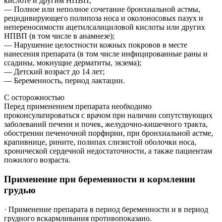
кислоте и другим НПВП;
— Полное или неполное сочетание бронхиальной астмы,
рецидивирующего полипоза носа и околоносовых пазух и
непереносимости ацетилсалициловой кислоты или других
НПВП (в том числе в анамнезе);
— Нарушение целостности кожных покровов в месте
нанесения препарата (в том числе инфицированные раны и
ссадины, мокнущие дерматиты, экзема);
— Детский возраст до 14 лет;
— Беременность, период лактации.
С осторожностью
Перед применением препарата необходимо
проконсультироваться с врачом при наличии сопутствующих
заболеваний печени и почек, желудочно-кишечного тракта,
обострении печеночной порфирии, при бронхиальной астме,
крапивнице, рините, полипах слизистой оболочки носа,
хронической сердечной недостаточности, а также пациентам
пожилого возраста.
Применение при беременности и кормлении
грудью
·
Применение препарата в период беременности и в период
грудного вскармливания противопоказано.