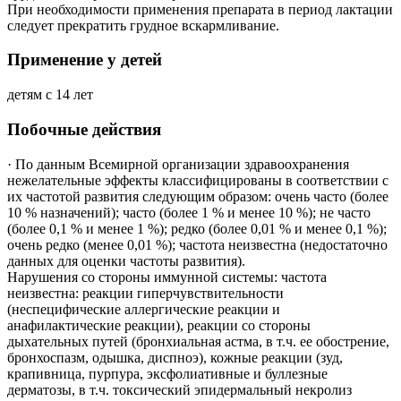
При необходимости применения препарата в период лактации
следует прекратить грудное вскармливание.
Применение у детей
детям с 14 лет
Побочные действия
·
По данным Всемирной организации здравоохранения
нежелательные эффекты классифицированы в соответствии с
их частотой развития следующим образом: очень часто (более
10 % назначений); часто (более 1 % и менее 10 %); не часто
(более 0,1 % и менее 1 %); редко (более 0,01 % и менее 0,1 %);
очень редко (менее 0,01 %); частота неизвестна (недостаточно
данных для оценки частоты развития).
Нарушения со стороны иммунной системы: частота
неизвестна: реакции гиперчувствительности
(неспецифические аллергические реакции и
анафилактические реакции), реакции со стороны
дыхательных путей (бронхиальная астма, в т.ч. ее обострение,
бронхоспазм, одышка, диспноэ), кожные реакции (зуд,
крапивница, пурпура, эксфолиативные и буллезные
дерматозы, в т.ч. токсический эпидермальный некролиз