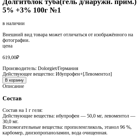
Долгитблок туба(гель д/наружн. прим.)
5% +3% 100г №1
в наличии
Внешний вид товара может отличаться от изображённого на
фотографии.
цена
619,00
₽
Производитель:
Dolorgiet/Германия
Действующее вещество:
Ибупрофен+[Левоментол]
В корзину
Описание
Состав
Состав на 1 г геля:
Действующие вещества: ибупрофен — 50,0 мг, левоментол —
30,0 мг.
Вспомогательные вещества: пропиленгликоль, этанол 96 %,
карбомер, диизопропаноламин, вода очищенная.