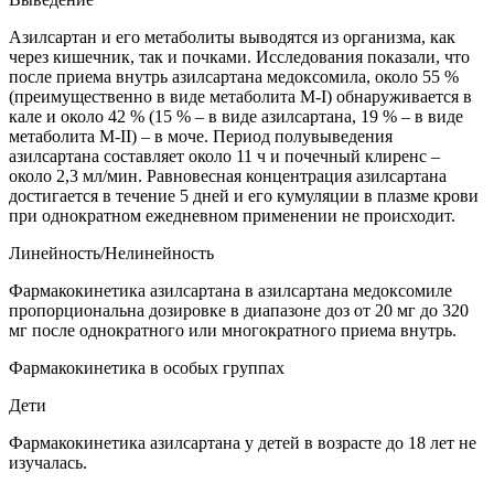
Азилсартан и его метаболиты выводятся из организма, как
через кишечник, так и почками. Исследования показали, что
после приема внутрь азилсартана медоксомила, около 55 %
(преимущественно в виде метаболита М-I) обнаруживается в
кале и около 42 % (15 % – в виде азилсартана, 19 % – в виде
метаболита М-II) – в моче. Период полувыведения
азилсартана составляет около 11 ч и почечный клиренс –
около 2,3 мл/мин. Равновесная концентрация азилсартана
достигается в течение 5 дней и его кумуляции в плазме крови
при однократном ежедневном применении не происходит.
Линейность/Нелинейность
Фармакокинетика азилсартана в азилсартана медоксомиле
пропорциональна дозировке в диапазоне доз от 20 мг до 320
мг после однократного или многократного приема внутрь.
Фармакокинетика в особых группах
Дети
Фармакокинетика азилсартана у детей в возрасте до 18 лет не
изучалась.