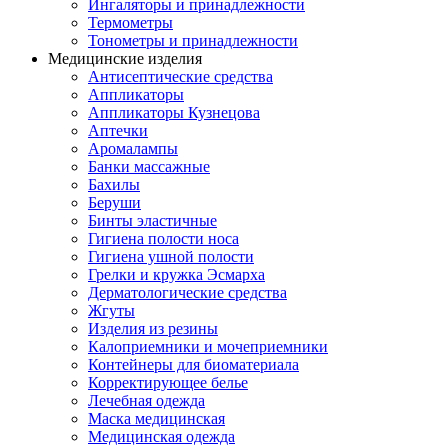
Ингаляторы и принадлежности
Термометры
Тонометры и принадлежности
Медицинские изделия
Антисептические средства
Аппликаторы
Аппликаторы Кузнецова
Аптечки
Аромалампы
Банки массажные
Бахилы
Беруши
Бинты эластичные
Гигиена полости носа
Гигиена ушной полости
Грелки и кружка Эсмарха
Дерматологические средства
Жгуты
Изделия из резины
Калоприемники и мочеприемники
Контейнеры для биоматериала
Корректирующее белье
Лечебная одежда
Маска медицинская
Медицинская одежда