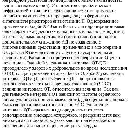
негроидной расы (обычно популяция с низкой активностью
ренина в плазме крови). У пациентов с диабетической
нефропатией также не следует одновременно применять
ингибиторы ангиотензинпревращающего фермента и
антагонисты рецепторов ангиотензина II. Одновременное
применение Эдарби® 40 мг и 80 мг с дигидропиридиновыми
блокаторами «медленных» кальциевых каналов (амлодипин)
или тиазидными диуретиками (хлорталидон) приводит к
дополнительному снижению АД по сравнению с
гипотензивными средствами, применяемых в монотерапии
(см. раздел Взаимодействие с другими лекарственными
средствами). Влияние на процессы реполяризации Оценка
потенциала Эдарби® увеличивать интервал QT/QTc
проводилась у здоровых добровольцев во время исследования
QT/QTc. При применении дозы 320 мг Эдарби® увеличения
интервала QT/QTc не отмечено. QTc – корригированная
(относительно частоты сердечных сокращений (ЧСС))
величина интервала QT, относительная величина. Так как
длительность интервала QT зависит от частоты сердечного
ритма (удлиняясь при его замедлении), для оценки она должна
быть скорригирована относительно ЧСС. Удлинение
интервала QT отражает неоднородность процессов
реполяризации миокарда желудочков, и расценивается как
независимый показатель, указывающий на возможность
появления фатальных нарушений ритма сердца.