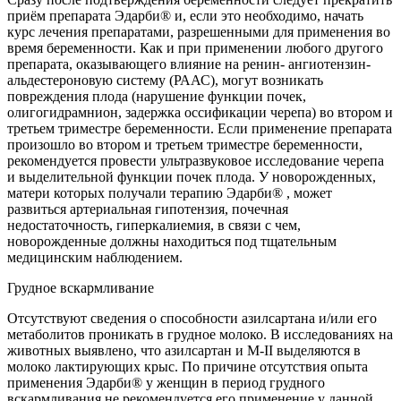
приём препарата Эдарби® и, если это необходимо, начать
курс лечения препаратами, разрешенными для применения во
время беременности. Как и при применении любого другого
препарата, оказывающего влияние на ренин- ангиотензин-
альдестероновую систему (РААС), могут возникать
повреждения плода (нарушение функции почек,
олигогидрамнион, задержка оссификации черепа) во втором и
третьем триместре беременности. Если применение препарата
произошло во втором и третьем триместре беременности,
рекомендуется провести ультразвуковое исследование черепа
и выделительной функции почек плода. У новорожденных,
матери которых получали терапию Эдарби® , может
развиться артериальная гипотензия, почечная
недостаточность, гиперкалиемия, в связи с чем,
новорожденные должны находиться под тщательным
медицинским наблюдением.
Грудное вскармливание
Отсутствуют сведения о способности азилсартана и/или его
метаболитов проникать в грудное молоко. В исследованиях на
животных выявлено, что азилсартан и M-II выделяются в
молоко лактирующих крыс. По причине отсутствия опыта
применения Эдарби® у женщин в период грудного
вскармливания не рекомендуется его применение у данной