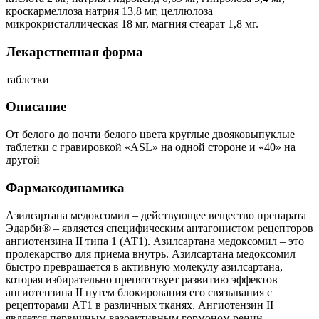
кроскармеллоза натрия 13,8 мг, целлюлоза
микрокристаллическая 18 мг, магния стеарат 1,8 мг.
Лекарственная форма
таблетки
Описание
От белого до почти белого цвета круглые двояковыпуклые
таблетки с гравировкой «ASL» на одной стороне и «40» на
другой
Фармакодинамика
Азилсартана медоксомил – действующее вещество препарата
Эдарби® – является специфическим антагонистом рецепторов
ангиотензина II типа 1 (АТ1). Азилсартана медоксомил – это
пролекарство для приема внутрь. Азилсартана медоксомил
быстро превращается в активную молекулу азилсартана,
которая избирательно препятствует развитию эффектов
ангиотензина II путем блокирования его связывания с
рецепторами АТ1 в различных тканях. Ангиотензин II
является первичным вазоактивным гормоном ренин-