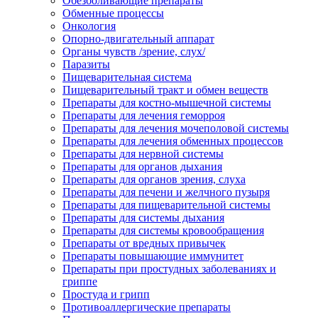
Обезболивающие препараты
Обменные процессы
Онкология
Опорно-двигательный аппарат
Органы чувств /зрение, слух/
Паразиты
Пищеварительная система
Пищеварительный тракт и обмен веществ
Препараты для костно-мышечной системы
Препараты для лечения геморроя
Препараты для лечения мочеполовой системы
Препараты для лечения обменных процессов
Препараты для нервной системы
Препараты для органов дыхания
Препараты для органов зрения, слуха
Препараты для печени и желчного пузыря
Препараты для пищеварительной системы
Препараты для системы дыхания
Препараты для системы кровообращения
Препараты от вредных привычек
Препараты повышающие иммунитет
Препараты при простудных заболеваниях и
гриппе
Простуда и грипп
Противоаллергические препараты