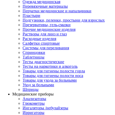
Одежда медицинская
Перевязочные материалы
Перчатки медицинские и напальчники
Пластыри
Подгузники, пеленки, простыни для взрослых
Презервативы, гель-смазки
Прочие медицинские изделия
Растворы для линз и глаз
Расходные изделия
Салфетки спиртовые
Системы для переливания
Спринцовки
Таблетницы
Тесты диагностические
Тесты на наркотики и алкоголь
Товары для гигиены полости горла
Товары для гигиены полости носа
Товары для ухода за больными
Уход за больными
Шприцы
Медицинские приборы
Анализаторы
Глюкометры
Ингаляторы /небулайзеры
Ирригаторы