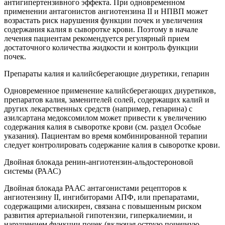
антигипертензивного эффекта. При одновременном
применении антагонистов ангиотензина II и НПВП может
возрастать риск нарушения функции почек и увеличения
содержания калия в сыворотке крови. Поэтому в начале
лечения пациентам рекомендуется регулярный прием
достаточного количества жидкости и контроль функции
почек.
Препараты калия и калийсберегающие диуретики, гепарин
Одновременное применение калийсберегающих диуретиков,
препаратов калия, заменителей солей, содержащих калий и
других лекарственных средств (например, гепарина) с
азилсартана медоксомилом может привести к увеличению
содержания калия в сыворотке крови (см. раздел Особые
указания). Пациентам во время комбинированной терапии
следует контролировать содержание калия в сыворотке крови.
Двойная блокада ренин-ангиотензин-альдостероновой
системы (РААС)
Двойная блокада РААС антагонистами рецепторов к
ангиотензину II, ингибиторами АПФ, или препаратами,
содержащими алискирен, связана с повышенным риском
развития артериальной гипотензии, гиперкалиемии, и
нарушением функции почек (включая острую почечную