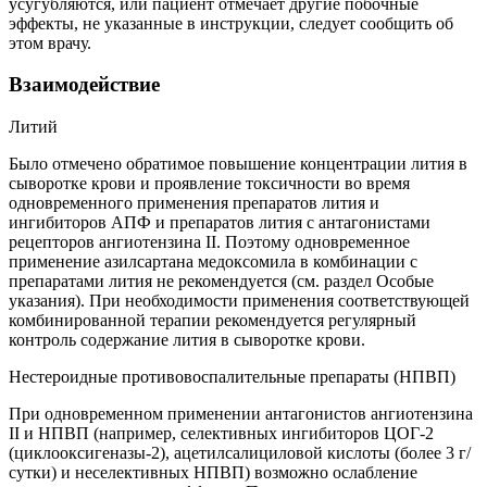
усугубляются, или пациент отмечает другие побочные
эффекты, не указанные в инструкции, следует сообщить об
этом врачу.
Взаимодействие
Литий
Было отмечено обратимое повышение концентрации лития в
сыворотке крови и проявление токсичности во время
одновременного применения препаратов лития и
ингибиторов АПФ и препаратов лития с антагонистами
рецепторов ангиотензина II. Поэтому одновременное
применение азилсартана медоксомила в комбинации с
препаратами лития не рекомендуется (см. раздел Особые
указания). При необходимости применения соответствующей
комбинированной терапии рекомендуется регулярный
контроль содержание лития в сыворотке крови.
Нестероидные противовоспалительные препараты (НПВП)
При одновременном применении антагонистов ангиотензина
II и НПВП (например, селективных ингибиторов ЦОГ-2
(циклооксигеназы-2), ацетилсалициловой кислоты (более 3 г/
сутки) и неселективных НПВП) возможно ослабление