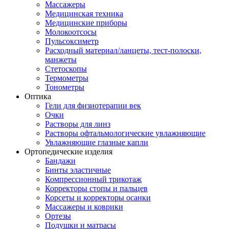
Массажеры
Медицинская техника
Медицинские приборы
Молокоотсосы
Пульсоксиметр
Расходный материал/ланцеты, тест-полоски,
манжеты
Стетоскопы
Термометры
Тонометры
Оптика
Гели для физиотерапии век
Очки
Растворы для линз
Растворы офтальмологические увлажняющие
Увлажняющие глазные капли
Ортопедические изделия
Бандажи
Бинты эластичные
Компрессионный трикотаж
Корректоры стопы и пальцев
Корсеты и корректоры осанки
Массажеры и коврики
Ортезы
Подушки и матрасы