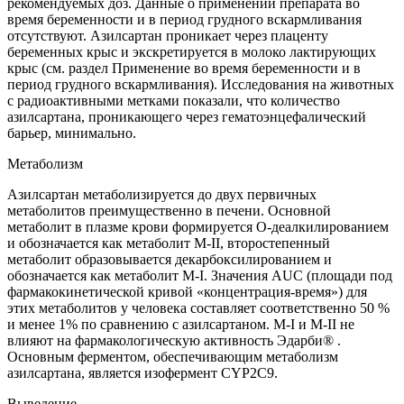
рекомендуемых доз. Данные о применении препарата во
время беременности и в период грудного вскармливания
отсутствуют. Азилсартан проникает через плаценту
беременных крыс и экскретируется в молоко лактирующих
крыс (см. раздел Применение во время беременности и в
период грудного вскармливания). Исследования на животных
с радиоактивными метками показали, что количество
азилсартана, проникающего через гематоэнцефалический
барьер, минимально.
Метаболизм
Азилсартан метаболизируется до двух первичных
метаболитов преимущественно в печени. Основной
метаболит в плазме крови формируется О-деалкилированием
и обозначается как метаболит М-II, второстепенный
метаболит образовывается декарбоксилированием и
обозначается как метаболит М-I. Значения AUC (площади под
фармакокинетической кривой «концентрация-время») для
этих метаболитов у человека составляет соответственно 50 %
и менее 1% по сравнению с азилсартаном. М-I и М-II не
влияют на фармакологическую активность Эдарби® .
Основным ферментом, обеспечивающим метаболизм
азилсартана, является изофермент CYP2C9.
Выведение