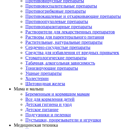
Противовирусные препараты
Противовоспалительные препараты
Противогрибковые препараты
Противокашлевые и отхаркивающие препараты
Противоопухолевые препараты
Противопаразитарные препараты
Растворители для лекарственных препаратов
Растворы для парентерального питания
Растительные, натуральные препараты
Сердечно-сосудистые препараты
Средства для избавления от вредных привычек
Стоматологические препараты
Табачная, алкогольная зависимость
Тонизирующие препараты
Ушные препараты
Холестерин
Щитовидная железа
Мама и малыш
Беременным и кормящим мамам
Все для кормления детей
Детская гигиена и уход
Детское питание
Подгузники и пеленки
Пустышки, прорезыватели и игрушки
Медицинская техника