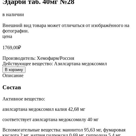
Эдарби таб. 40мг №28
в наличии
Внешний вид товара может отличаться от изображённого на
фотографии.
цена
1769,00
₽
Производитель:
Хемофарм/Россия
Действующее вещество:
Азилсартана медоксомил
В корзину
Описание
Состав
Активное вещество:
азилсартана медоксомил калия 42,68 мг
соответствует азилсартана медоксомилу 40 мг
Вспомогательные вещества: маннитол 95,63 мг, фумаровая
кислота 2 мг, натрия гидроксид 0,69 мг, гипролоза 5,4 мг,