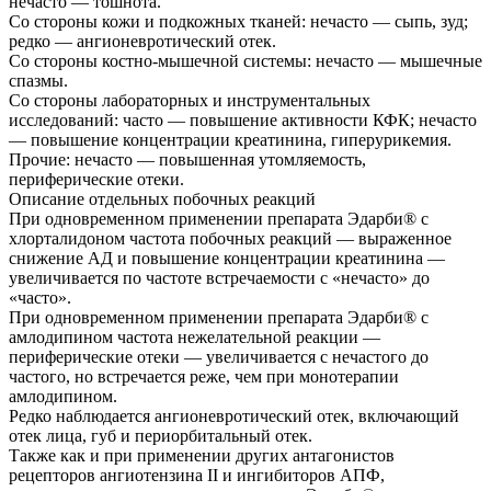
нечасто — тошнота.
Со стороны кожи и подкожных тканей: нечасто — сыпь, зуд;
редко — ангионевротический отек.
Со стороны костно-мышечной системы: нечасто — мышечные
спазмы.
Со стороны лабораторных и инструментальных
исследований: часто — повышение активности КФК; нечасто
— повышение концентрации креатинина, гиперурикемия.
Прочие: нечасто — повышенная утомляемость,
периферические отеки.
Описание отдельных побочных реакций
При одновременном применении препарата Эдарби® с
хлорталидоном частота побочных реакций — выраженное
снижение АД и повышение концентрации креатинина —
увеличивается по частоте встречаемости с «нечасто» до
«часто».
При одновременном применении препарата Эдарби® с
амлодипином частота нежелательной реакции —
периферические отеки — увеличивается с нечастого до
частого, но встречается реже, чем при монотерапии
амлодипином.
Редко наблюдается ангионевротический отек, включающий
отек лица, губ и периорбитальный отек.
Также как и при применении других антагонистов
рецепторов ангиотензина II и ингибиторов АПФ,