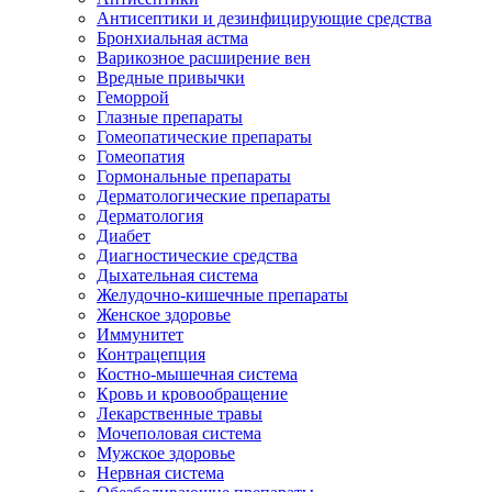
Антисептики и дезинфицирующие средства
Бронхиальная астма
Варикозное расширение вен
Вредные привычки
Геморрой
Глазные препараты
Гомеопатические препараты
Гомеопатия
Гормональные препараты
Дерматологические препараты
Дерматология
Диабет
Диагностические средства
Дыхательная система
Желудочно-кишечные препараты
Женское здоровье
Иммунитет
Контрацепция
Костно-мышечная система
Кровь и кровообращение
Лекарственные травы
Мочеполовая система
Мужское здоровье
Нервная система