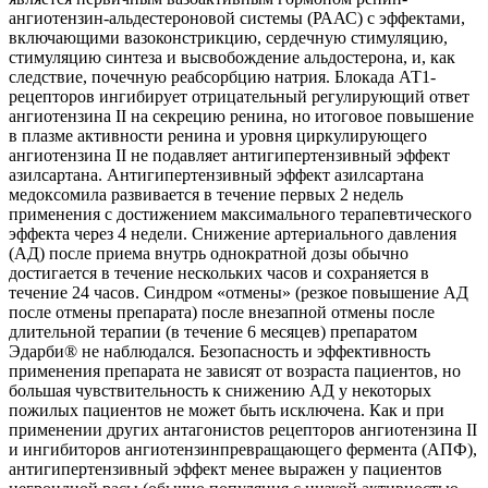
ангиотензин-альдестероновой системы (РААС) с эффектами,
включающими вазоконстрикцию, сердечную стимуляцию,
стимуляцию синтеза и высвобождение альдостерона, и, как
следствие, почечную реабсорбцию натрия. Блокада АТ1-
рецепторов ингибирует отрицательный регулирующий ответ
ангиотензина II на секрецию ренина, но итоговое повышение
в плазме активности ренина и уровня циркулирующего
ангиотензина II не подавляет антигипертензивный эффект
азилсартана. Антигипертензивный эффект азилсартана
медоксомила развивается в течение первых 2 недель
применения с достижением максимального терапевтического
эффекта через 4 недели. Снижение артериального давления
(АД) после приема внутрь однократной дозы обычно
достигается в течение нескольких часов и сохраняется в
течение 24 часов. Синдром «отмены» (резкое повышение АД
после отмены препарата) после внезапной отмены после
длительной терапии (в течение 6 месяцев) препаратом
Эдарби® не наблюдался. Безопасность и эффективность
применения препарата не зависят от возраста пациентов, но
бoльшая чувствительность к снижению АД у некоторых
пожилых пациентов не может быть исключена. Как и при
применении других антагонистов рецепторов ангиотензина II
и ингибиторов ангиотензинпревращающего фермента (АПФ),
антигипертензивный эффект менее выражен у пациентов