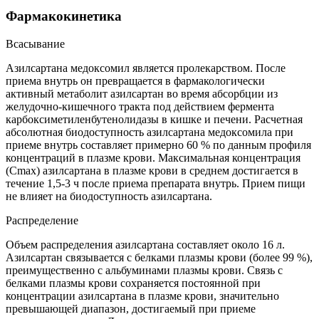
Фармакокинетика
Всасывание
Азилсартана медоксомил является пролекарством. После
приема внутрь он превращается в фармакологически
активный метаболит азилсартан во время абсорбции из
желудочно-кишечного тракта под действием фермента
карбоксиметиленбутенолидазы в кишке и печени. Расчетная
абсолютная биодоступность азилсартана медоксомила при
приеме внутрь составляет примерно 60 % по данным профиля
концентраций в плазме крови. Максимальная концентрация
(Cmax) азилсартана в плазме крови в среднем достигается в
течение 1,5-3 ч после приема препарата внутрь. Прием пищи
не влияет на биодоступность азилсартана.
Распределение
Объем распределения азилсартана составляет около 16 л.
Азилсартан связывается с белками плазмы крови (более 99 %),
преимущественно с альбуминами плазмы крови. Связь с
белками плазмы крови сохраняется постоянной при
концентрации азилсартана в плазме крови, значительно
превышающей диапазон, достигаемый при приеме