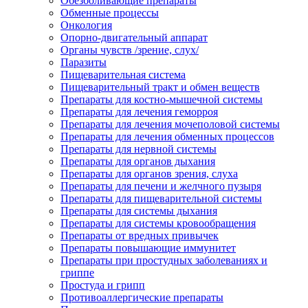
Обезболивающие препараты
Обменные процессы
Онкология
Опорно-двигательный аппарат
Органы чувств /зрение, слух/
Паразиты
Пищеварительная система
Пищеварительный тракт и обмен веществ
Препараты для костно-мышечной системы
Препараты для лечения геморроя
Препараты для лечения мочеполовой системы
Препараты для лечения обменных процессов
Препараты для нервной системы
Препараты для органов дыхания
Препараты для органов зрения, слуха
Препараты для печени и желчного пузыря
Препараты для пищеварительной системы
Препараты для системы дыхания
Препараты для системы кровообращения
Препараты от вредных привычек
Препараты повышающие иммунитет
Препараты при простудных заболеваниях и
гриппе
Простуда и грипп
Противоаллергические препараты