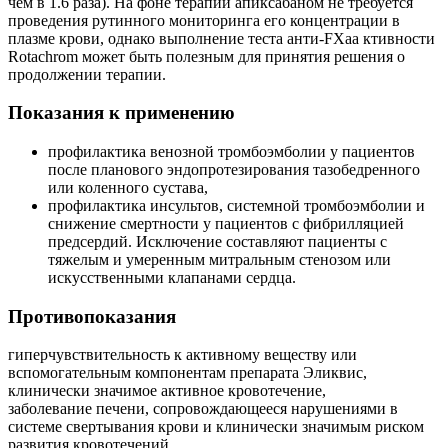
чем в 1.6 раза). На фоне терапии апиксабаном не требуется
проведения рутинного мониторинга его концентрации в
плазме крови, однако выполнение теста анти-FXaа ктивности
Rotachrom может быть полезным для принятия решения о
продолжении терапии.
Показания к применению
профилактика венозной тромбоэмболии у пациентов
после планового эндопротезирования тазобедренного
или коленного сустава,
профилактика инсультов, системной тромбоэмболии и
снижение смертности у пациентов с фибрилляцией
предсердий. Исключение составляют пациенты с
тяжелым и умеренным митральным стенозом или
искусственными клапанами сердца.
Противопоказания
гиперчувствительность к активному веществу или
вспомогательным компонентам препарата Эликвис,
клинически значимое активное кровотечение,
заболевание печени, сопровождающееся нарушениями в
системе свертывания крови и клинически значимым риском
развития кровотечений,