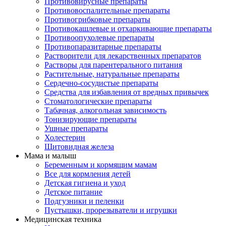
Противовирусные препараты
Противовоспалительные препараты
Противогрибковые препараты
Противокашлевые и отхаркивающие препараты
Противоопухолевые препараты
Противопаразитарные препараты
Растворители для лекарственных препаратов
Растворы для парентерального питания
Растительные, натуральные препараты
Сердечно-сосудистые препараты
Средства для избавления от вредных привычек
Стоматологические препараты
Табачная, алкогольная зависимость
Тонизирующие препараты
Ушные препараты
Холестерин
Щитовидная железа
Мама и малыш
Беременным и кормящим мамам
Все для кормления детей
Детская гигиена и уход
Детское питание
Подгузники и пеленки
Пустышки, прорезыватели и игрушки
Медицинская техника