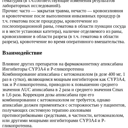
гематурия (в т.ч.соответствующие изменения результатов
лабораторных исследований).
Прочие: часто — закрытая травма, нечасто — кровоизлияния
и кровотечение после выполнения инвазивных процедур (в
т.ч. гематома после процедуры, кровотечение из
послеоперационной раны, гематома в области пункции сосуда
и в месте установки катетера), наличие отделяемого из раны,
кровоизлияние в области разреза (в т.ч. гематома в области
разреза), кровотечение во время оперативного вмешательства.
Взаимодействие
Влияние других препаратов на фармакокинетику апиксабана
Ингибиторы CYP3A4 и Р-гликопротеина
Комбинирование апиксабана с кетоконазолом (в дозе 400 мг, 1
раз в сутки), являющимся мощным ингибитором как CYP3A4,
так и Р-гликопротеина, приводило к повышению среднего
значения AUC апиксабана в 2 раза и среднего значения Cmax
в 1,6 раза. Коррекция дозы апиксабана при его
комбинировании с кетоконазолом не требуется, однако
апиксабан должен применяться с осторожностью у пациентов,
получающих системную терапию азоловыми
противогрибковыми средствами, в частности, кетоконазолом,
или другими мощными ингибиторами CYP3A4 и Р-
гликопротеина.