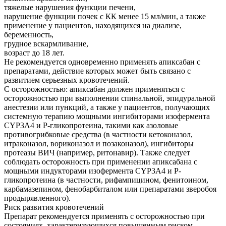
тяжелые нарушения функции печени,
нарушение функции почек с КК менее 15 мл/мин, а также
применение у пациентов, находящихся на диализе,
беременность,
грудное вскармливание,
возраст до 18 лет.
Не рекомендуется одновременно применять апиксабан с
препаратами, действие которых может быть связано с
развитием серьезных кровотечений.
С осторожностью: апиксабан должен применяться с
осторожностью при выполнении спинальной, эпидуральной
анестезии или пункций, а также у пациентов, получающих
системную терапию мощными ингибиторами изофермента
CYP3A4 и Р-гликопротеина, такими как азоловые
противогрибковые средства (в частности кетоконазол,
итраконазол, вориконазол и позаконазол), ингибиторы
протеазы ВИЧ (например, ритонавир). Также следует
соблюдать осторожность при применении апиксабана с
мощными индукторами изофермента CYP3A4 и Р-
гликопротеина (в частности, рифампицином, фенитоином,
карбамазепином, фенобарбиталом или препаратами зверобоя
продырявленного).
Риск развития кровотечений
Препарат рекомендуется применять с осторожностью при
состояниях, характеризующихся повышенным риском