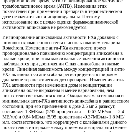
протромбиновое время, MHO и активированное частичное
тромбопластиновое время (АЧТВ). Изменения этих
показателей при применении препарата в терапевтической
дозе незначительны и индивидуальны. Поэтому
использование их с целью оценки фармакодинамической
активности апиксабана не рекомендуется.
Ингибирование апиксабаном активности FXa доказано с
помощью хромогенного теста с использованием гепарина
Rotachrom. Изменение анти-FXa активности прямо
пропорционально повышению концентрации апиксабана в
плазме крови, при этом максимальные значения активности
наблюдаются при достижении Cmax апиксабана в плазме
крови. Линейная зависимость между концентрацией и анти-
FXa активностью апиксабана регистрируется в широком
диапазоне терапевтических доз препарата. Изменения анти-
FXa активности при изменении дозы и концентрации
апиксабана более выражены и менее вариабельны, чем
показатели свертывания крови. Ожидаемая максимальная и
минимальная анти-FXa активность апиксабана в равновесном
состоянии, при его применении в дозе 2.5 мг 2 раза/сут,
составляет 1.ЗМЕ/мл (5/95 процентили — 0.67 МЕ/мл — 2.4
МЕ/мл) и 0.84 МЕ/мл (5/95 процентили -0.37МЕ/мл- 1.8 МЕ/
мл), соответственно, что коррелирует с колебаниями данного
показателя в интервале между приемом доз препарата (менее