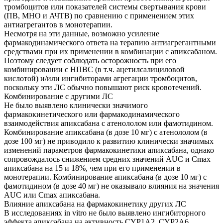
тромбоцитов или показателей системы свертывания крови
(ПВ, МНО и АЧТВ) по сравнению с применением этих
антиагрегантов в монотерапии.
Несмотря на эти данные, возможно усиление
фармакодинамического ответа на терапию антиагрегантными
средствами при их применении в комбинации с апиксабаном.
Поэтому следует соблюдать осторожность при его
комбинировании с НПВС (в т.ч. ацетилсалициловой
кислотой) и/или ингибиторами агрегации тромбоцитов,
поскольку эти ЛС обычно повышают риск кровотечений.
Комбинирование с другими ЛС
Не было выявлено клинически значимого
фармакокинетического или фармакодинамического
взаимодействия апиксабана с атенололом или фамотидином.
Комбинирование апиксабана (в дозе 10 мг) с атенололом (в
дозе 100 мг) не приводило к развитию клинически значимых
изменений параметров фармакокинетики апиксабана, однако
сопровождалось снижением средних значений AUC и Cmax
апиксабана на 15 и 18%, чем при его применении в
монотерапии. Комбинирование апиксабана (в дозе 10 мг) с
фамотидином (в дозе 40 мг) не оказывало влияния на значения
AUC или Cmax апиксабана.
Влияние апиксабана на фармакокинетику других ЛС
В исследованиях in vitro не было выявлено ингибиторного
эффекта апиксабана на активность CYP1A2, CYP2A6,