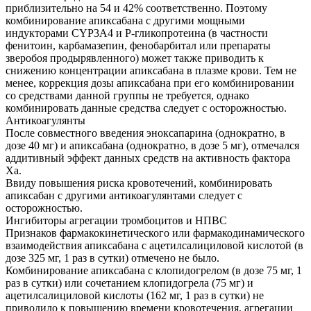
приблизительно на 54 и 42% соответственно. Поэтому
комбинирование апиксабана с другими мощными
индукторами CYP3A4 и P-гликопротеина (в частности
фенитоин, карбамазепин, фенобарбитал или препараты
зверобоя продырявленного) может также приводить к
снижению концентрации апиксабана в плазме крови. Тем не
менее, коррекция дозы апиксабана при его комбинировании
со средствами данной группы не требуется, однако
комбинировать данные средства следует с осторожностью.
Антикоагулянты
После совместного введения эноксапарина (однократно, в
дозе 40 мг) и апиксабана (однократно, в дозе 5 мг), отмечался
аддитивный эффект данных средств на активность фактора
Xa.
Ввиду повышения риска кровотечений, комбинировать
апиксабан с другими антикоагулянтами следует с
осторожностью.
Ингибиторы агрегации тромбоцитов и НПВС
Признаков фармакокинетического или фармакодинамического
взаимодействия апиксабана с ацетилсалициловой кислотой (в
дозе 325 мг, 1 раз в сутки) отмечено не было.
Комбинирование апиксабана с клопидогрелом (в дозе 75 мг, 1
раз в сутки) или сочетанием клопидогрела (75 мг) и
ацетилсалициловой кислоты (162 мг, 1 раз в сутки) не
приводило к повышению времени кровотечения, агрегации