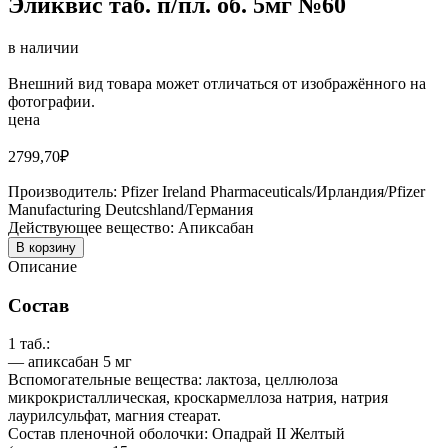
Эликвис таб. п/пл. об. 5мг №60
в наличии
Внешний вид товара может отличаться от изображённого на
фотографии.
цена
2799,70
₽
Производитель:
Pfizer Ireland Pharmaceuticals/Ирландия/Pfizer
Manufacturing Deutcshland/Германия
Действующее вещество:
Апиксабан
В корзину
Описание
Состав
1 таб.:
— апиксабан 5 мг
Вспомогательные вещества: лактоза, целлюлоза
микрокристаллическая, кроскармеллоза натрия, натрия
лаурилсульфат, магния стеарат.
Состав пленочной оболочки: Опадрай II Желтый