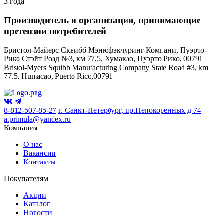
3 года
Производитель и организация, принимающие
претензии потребителей
Бристол-Майерс Сквибб Мэнюфэкчуринг Компани, Пуэрто-
Рико Стэйт Роад №3, км 77,5, Хумакао, Пуэрто Рико, 00791
Bristol-Myers Squibb Manufacturing Company State Road #3, km
77.5, Humacao, Puerto Rico,00791
8-812-507-85-27
г. Санкт-Петербург, пр.Непокоренных д 74
a.primula@yandex.ru
Компания
О нас
Вакансии
Контакты
Покупателям
Акции
Каталог
Новости