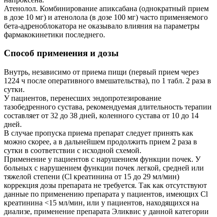
Атенолол. Комбинирование апиксабана (однократный прием
в дозе 10 мг) и атенолола (в дозе 100 мг) часто применяемого
бета-адреноблокатора не оказывало влияния на параметры
фармакокинетики последнего.
Способ применения и дозы
Внутрь, независимо от приема пищи (первый прием через
1224 ч после оперативного вмешательства), по 1 табл. 2 раза в
сутки.
У пациентов, перенесших эндопротезирование
тазобедренного сустава, рекомендуемая длительность терапии
составляет от 32 до 38 дней, коленного сустава от 10 до 14
дней.
В случае пропуска приема препарат следует принять как
можно скорее, а в дальнейшем продолжить прием 2 раза в
сутки в соответствии с исходной схемой.
Применение у пациентов с нарушением функции почек. У
больных c нарушением функции почек легкой, средней или
тяжелой степени (Cl креатинина от 15 до 29 мл/мин)
коррекция дозы препарата не требуется. Так как отсутствуют
данные по применению препарата у пациентов, имеющих Cl
креатинина <15 мл/мин, или у пациентов, находящихся на
диализе, применение препарата Эликвис у данной категории