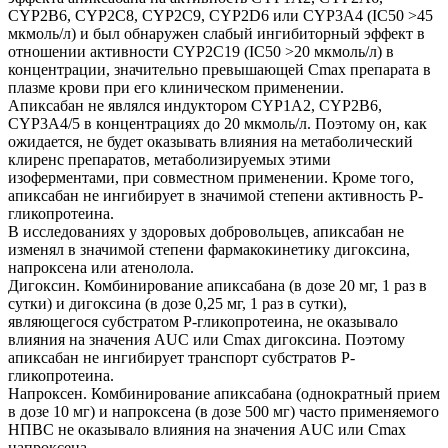
CYP2B6, CYP2C8, CYP2C9, CYP2D6 или CYP3A4 (IC50 >45
мкмоль/л) и был обнаружен слабый ингибиторный эффект в
отношении активности CYP2C19 (IC50 >20 мкмоль/л) в
концентрации, значительно превышающей Cmax препарата в
плазме крови при его клиническом применении.
Апиксабан не являлся индуктором CYP1A2, CYP2B6,
CYP3A4/5 в концентрациях до 20 мкмоль/л. Поэтому он, как
ожидается, не будет оказывать влияния на метаболический
клиренс препаратов, метаболизируемых этими
изоферментами, при совместном применении. Кроме того,
апиксабан не ингибирует в значимой степени активность P-
гликопротеина.
В исследованиях у здоровых добровольцев, апиксабан не
изменял в значимой степени фармакокинетику дигоксина,
напроксена или атенолола.
Дигоксин. Комбинирование апиксабана (в дозе 20 мг, 1 раз в
сутки) и дигоксина (в дозе 0,25 мг, 1 раз в сутки),
являющегося субстратом P-гликопротеина, не оказывало
влияния на значения AUC или Cmax дигоксина. Поэтому
апиксабан не ингибирует транспорт субстратов P-
гликопротеина.
Напроксен. Комбинирование апиксабана (однократный прием
в дозе 10 мг) и напроксена (в дозе 500 мг) часто применяемого
НПВС не оказывало влияния на значения AUC или Cmax
напроксена.