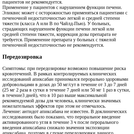
пациентов не рекомендуется.
Применение у пациентов с нарушением функции печени.
Эликвис может с осторожностью применяться пациентами с
печеночной недостаточностью легкой и средней степени
тяжести (класса A или B по Чайлд-Пью). У больных,
страдающих нарушением функции печени легкой или
средней степени тяжести, коррекция дозы препарата не
требуется. Применение препарата у больных с тяжелой
печеночной недостаточностью не рекомендуется.
Передозировка
Симптомы: при передозировке возможно повышение риска
кровотечений. В рамках контролируемых клинических
исследований апиксабан принимался перорально здоровыми
добровольцами в дозах до 50 мг/сут в течение от 3 до 7 дней
(25 мг 2 раза в сутки в течение 7 дней или 50 мг 1 раз в сутки,
в течение3 дней), что в 10 раз выше максимальной
рекомендуемой дозы для человека, клинически значимых
нежелательных эффектов при этом не отмечалось.
Лечение: антидот апиксабана не известен. В доклинических
исследованиях было показано, что пероральное введение
активированного угля в течение 3 ч после перорального
введения апиксабана снижало значения экспозиции
апиксабана, поэтому в случае передозировки данного