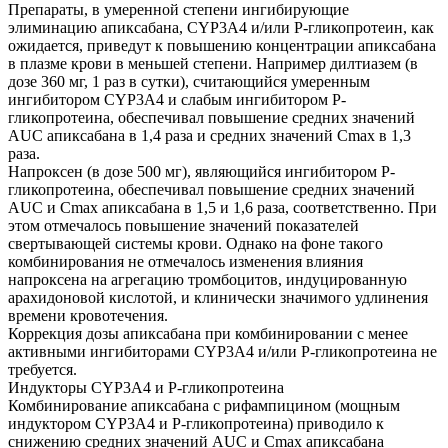
Препараты, в умеренной степени ингибирующие
элиминацию апиксабана, CYP3A4 и/или Р-гликопротеин, как
ожидается, приведут к повышению концентрации апиксабана
в плазме крови в меньшей степени. Например дилтиазем (в
дозе 360 мг, 1 раз в сутки), считающийся умеренным
ингибитором CYP3A4 и слабым ингибитором Р-
гликопротеина, обеспечивал повышение средних значений
AUC апиксабана в 1,4 раза и средних значений Cmax в 1,3
раза.
Напроксен (в дозе 500 мг), являющийся ингибитором P-
гликопротеина, обеспечивал повышение средних значений
AUC и Cmax апиксабана в 1,5 и 1,6 раза, соответственно. При
этом отмечалось повышение значений показателей
свертывающей системы крови. Однако на фоне такого
комбинирования не отмечалось изменения влияния
напроксена на агрегацию тромбоцитов, индуцированную
арахидоновой кислотой, и клинически значимого удлинения
времени кровотечения.
Коррекция дозы апиксабана при комбинировании с менее
активными ингибиторами CYP3A4 и/или P-гликопротеина не
требуется.
Индукторы CYP3A4 и Р-гликопротеина
Комбинирование апиксабана с рифампицином (мощным
индуктором CYP3A4 и P-гликопротеина) приводило к
снижению средних значений AUC и Cmax апиксабана