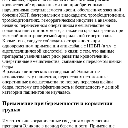
кровотечений: врожденными или приобретенными
нарушениями свертываемости крови, обострениях язвенной
болезни ЖКТ, бактериальном эндокардите, тромбоцитопении,
тромбоцитопатиях, геморрагическом инсульте в анамнезе,
недавно перенесенном оперативном вмешательстве на
головном или спинном мозге, а также на органах зрения, при
тяжелой неконтролируемой артериальной гипертензии.
Кроме того, следует соблюдать осторожность при
одновременном применении апиксабана с НПВП (в т.ч. с
ацетилсалициловой кислотой), в связи с тем, что данные
препараты увеличивают риск развития кровотечений.
Оперативные вмешательства, связанные с переломом шейки
бедра
В рамках клинических исследований Эликвис не
использовался у пациентов, перенесших неотложные
оперативные вмешательства по поводу перелома шейки
бедра, поэтому его эффективность и безопасность у данной
категории пациентов не изучалась.
Применение при беременности и кормлении
грудью
Имеются лишь ограниченные сведения о применении
препарата Эликвис в период беременности. Применение