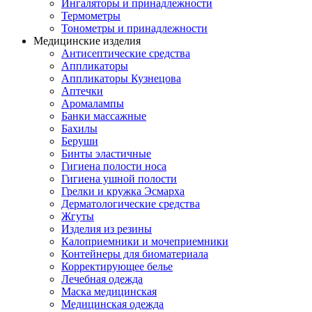
Ингаляторы и принадлежности
Термометры
Тонометры и принадлежности
Медицинские изделия
Антисептические средства
Аппликаторы
Аппликаторы Кузнецова
Аптечки
Аромалампы
Банки массажные
Бахилы
Беруши
Бинты эластичные
Гигиена полости носа
Гигиена ушной полости
Грелки и кружка Эсмарха
Дерматологические средства
Жгуты
Изделия из резины
Калоприемники и мочеприемники
Контейнеры для биоматериала
Корректирующее белье
Лечебная одежда
Маска медицинская
Медицинская одежда