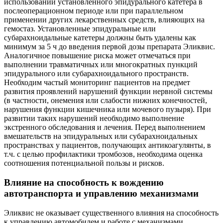
использовании установленного эпидурального катетера в
послеоперационном периоде или при параллельном
применении других лекарственных средств, влияющих на
гемостаз. Установленные эпидуральные или
субарахноидальные катетеры должны быть удалены как
минимум за 5 ч до введения первой дозы препарата Эликвис.
Аналогичное повышение риска может отмечаться при
выполнении травматичных или многократных пункций
эпидурального или субарахноидального пространств.
Необходим частый мониторинг пациентов на предмет
развития проявлений нарушений функции нервной системы
(в частности, онемения или слабости нижних конечностей,
нарушения функции кишечника или мочевого пузыря). При
развитии таких нарушений необходимо выполнение
экстренного обследования и лечения. Перед выполнением
вмешательств на эпидуральных или субарахноидальных
пространствах у пациентов, получающих антикоагулянты, в
т.ч. с целью профилактики тромбозов, необходима оценка
соотношения потенциальной пользы и рисков.
Влияние на способность к вождению
автотранспорта и управлению механизмами
Эликвис не оказывает существенного влияния на способность
к управлению автомобилем и работе с механизмами.