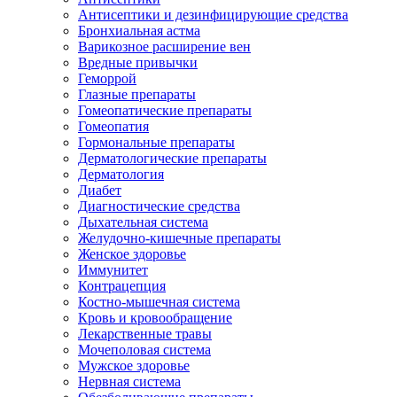
Антисептики и дезинфицирующие средства
Бронхиальная астма
Варикозное расширение вен
Вредные привычки
Геморрой
Глазные препараты
Гомеопатические препараты
Гомеопатия
Гормональные препараты
Дерматологические препараты
Дерматология
Диабет
Диагностические средства
Дыхательная система
Желудочно-кишечные препараты
Женское здоровье
Иммунитет
Контрацепция
Костно-мышечная система
Кровь и кровообращение
Лекарственные травы
Мочеполовая система
Мужское здоровье
Нервная система