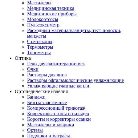
Массажеры
Медицинская техника
Медицинские приборы
Молокоотсосы
Пульсоксиметр
Расходный материал/ланцеты, тест-полоски,
манжеты
Стетоскопы
Термометры
Тонометры
Оптика
Гели для физиотерапии век
Очки
Растворы для линз
Растворы офтальмологические увлажняющие
Увлажняющие глазные капли
Ортопедические изделия
Бандажи
Бинты эластичные
Компрессионный трикотаж
Корректоры стопы и пальцев
Корсеты и корректоры осанки
Массажеры и коврики
Ортезы
Подушки и матрасы