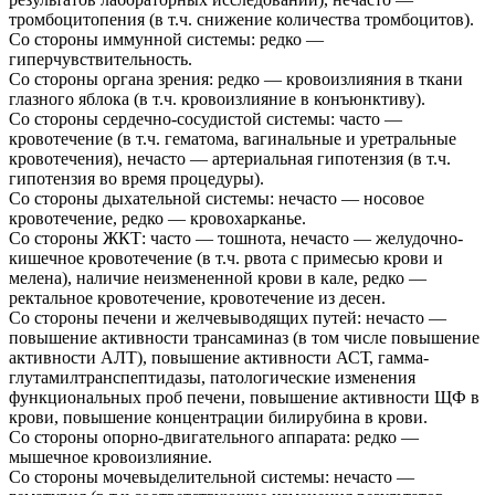
тромбоцитопения (в т.ч. снижение количества тромбоцитов).
Со стороны иммунной системы: редко —
гиперчувствительность.
Со стороны органа зрения: редко — кровоизлияния в ткани
глазного яблока (в т.ч. кровоизлияние в конъюнктиву).
Со стороны сердечно-сосудистой системы: часто —
кровотечение (в т.ч. гематома, вагинальные и уретральные
кровотечения), нечасто — артериальная гипотензия (в т.ч.
гипотензия во время процедуры).
Со стороны дыхательной системы: нечасто — носовое
кровотечение, редко — кровохарканье.
Со стороны ЖКТ: часто — тошнота, нечасто — желудочно-
кишечное кровотечение (в т.ч. рвота с примесью крови и
мелена), наличие неизмененной крови в кале, редко —
ректальное кровотечение, кровотечение из десен.
Со стороны печени и желчевыводящих путей: нечасто —
повышение активности трансаминаз (в том числе повышение
активности АЛТ), повышение активности АСТ, гамма-
глутамилтранспептидазы, патологические изменения
функциональных проб печени, повышение активности ЩФ в
крови, повышение концентрации билирубина в крови.
Со стороны опорно-двигательного аппарата: редко —
мышечное кровоизлияние.
Со стороны мочевыделительной системы: нечасто —