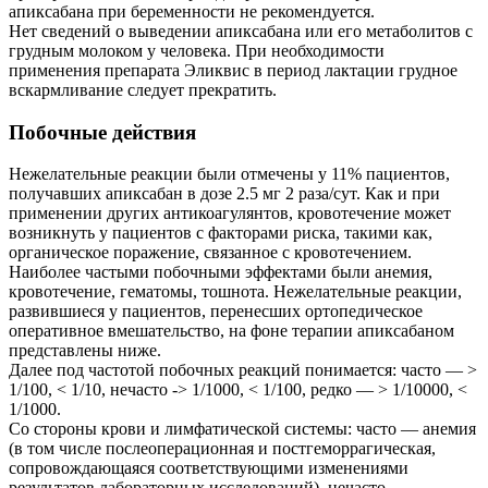
апиксабана при беременности не рекомендуется.
Нет сведений о выведении апиксабана или его метаболитов с
грудным молоком у человека. При необходимости
применения препарата Эликвис в период лактации грудное
вскармливание следует прекратить.
Побочные действия
Нежелательные реакции были отмечены у 11% пациентов,
получавших апиксабан в дозе 2.5 мг 2 раза/сут. Как и при
применении других антикоагулянтов, кровотечение может
возникнуть у пациентов с факторами риска, такими как,
органическое поражение, связанное с кровотечением.
Наиболее частыми побочными эффектами были анемия,
кровотечение, гематомы, тошнота. Нежелательные реакции,
развившиеся у пациентов, перенесших ортопедическое
оперативное вмешательство, на фоне терапии апиксабаном
представлены ниже.
Далее под частотой побочных реакций понимается: часто — >
1/100, < 1/10, нечасто -> 1/1000, < 1/100, редко — > 1/10000, <
1/1000.
Со стороны крови и лимфатической системы: часто — анемия
(в том числе послеоперационная и постгеморрагическая,
сопровождающаяся соответствующими изменениями
результатов лабораторных исследований), нечасто —