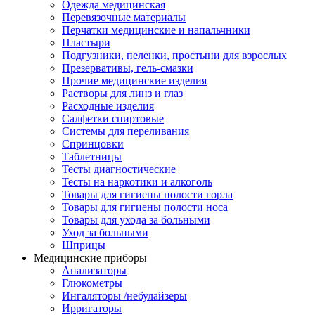
Одежда медицинская
Перевязочные материалы
Перчатки медицинские и напальчники
Пластыри
Подгузники, пеленки, простыни для взрослых
Презервативы, гель-смазки
Прочие медицинские изделия
Растворы для линз и глаз
Расходные изделия
Салфетки спиртовые
Системы для переливания
Спринцовки
Таблетницы
Тесты диагностические
Тесты на наркотики и алкоголь
Товары для гигиены полости горла
Товары для гигиены полости носа
Товары для ухода за больными
Уход за больными
Шприцы
Медицинские приборы
Анализаторы
Глюкометры
Ингаляторы /небулайзеры
Ирригаторы