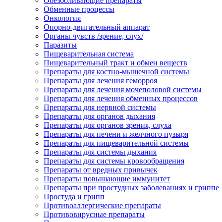
Обезболивающие препараты
Обменные процессы
Онкология
Опорно-двигательный аппарат
Органы чувств /зрение, слух/
Паразиты
Пищеварительная система
Пищеварительный тракт и обмен веществ
Препараты для костно-мышечной системы
Препараты для лечения геморроя
Препараты для лечения мочеполовой системы
Препараты для лечения обменных процессов
Препараты для нервной системы
Препараты для органов дыхания
Препараты для органов зрения, слуха
Препараты для печени и желчного пузыря
Препараты для пищеварительной системы
Препараты для системы дыхания
Препараты для системы кровообращения
Препараты от вредных привычек
Препараты повышающие иммунитет
Препараты при простудных заболеваниях и гриппе
Простуда и грипп
Противоаллергические препараты
Противовирусные препараты