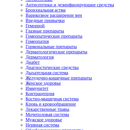
Антисептики и дезинфицирующие средства
Бронхиальная астма
Варикозное расширение вен
Вредные привычки
Геморрой
Глазные препараты
Гомеопатические препараты
Гомеопатия
Гормональные препараты
Дерматологические препараты
Дерматология
Диабет
Диагностические средства
Дыхательная система
Желудочно-кишечные препараты
Женское здоровье
Иммунитет
Контрацепция
Костно-мышечная система
Кровь и кровообращение
Лекарственные травы
Мочеполовая система
Мужское здоровье
Нервная система