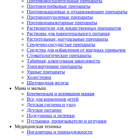
Противовоспалительные препараты
Противогрибковые препараты
Противокашлевые и отхаркивающие препараты
Противоопухолевые препараты
Противопаразитарные препараты
Растворители для лекарственных препаратов
Растворы для парентерального питания
Растительные, натуральные препараты
Сердечно-сосудистые препараты
Средства для избавления от вредных привычек
Стоматологические препараты
Табачная, алкогольная зависимость
Тонизирующие препараты
Ушные препараты
Холестерин
Щитовидная железа
Мама и малыш
Беременным и кормящим мамам
Все для кормления детей
Детская гигиена и уход
Детское питание
Подгузники и пеленки
Пустышки, прорезыватели и игрушки
Медицинская техника
Ингаляторы и принадлежности