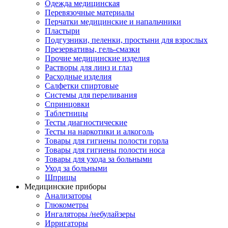
Одежда медицинская
Перевязочные материалы
Перчатки медицинские и напальчники
Пластыри
Подгузники, пеленки, простыни для взрослых
Презервативы, гель-смазки
Прочие медицинские изделия
Растворы для линз и глаз
Расходные изделия
Салфетки спиртовые
Системы для переливания
Спринцовки
Таблетницы
Тесты диагностические
Тесты на наркотики и алкоголь
Товары для гигиены полости горла
Товары для гигиены полости носа
Товары для ухода за больными
Уход за больными
Шприцы
Медицинские приборы
Анализаторы
Глюкометры
Ингаляторы /небулайзеры
Ирригаторы