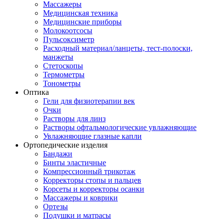
Массажеры
Медицинская техника
Медицинские приборы
Молокоотсосы
Пульсоксиметр
Расходный материал/ланцеты, тест-полоски,
манжеты
Стетоскопы
Термометры
Тонометры
Оптика
Гели для физиотерапии век
Очки
Растворы для линз
Растворы офтальмологические увлажняющие
Увлажняющие глазные капли
Ортопедические изделия
Бандажи
Бинты эластичные
Компрессионный трикотаж
Корректоры стопы и пальцев
Корсеты и корректоры осанки
Массажеры и коврики
Ортезы
Подушки и матрасы