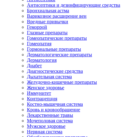
Антисептики и дезинфицирующие средства
Бронхиальная астма
Варикозное расширение вен
Вредные привычки
Геморрой
Глазные препараты
Гомеопатические препараты
Гомеопатия
Гормональные препараты
Дерматологические препараты
Дерматология
Диабет
Диагностические средства
Дыхательная система
Желудочно-кишечные препараты
Женское здоровье
Иммунитет
Контрацепция
Костно-мышечная система
Кровь и кровообращение
Лекарственные травы
Мочеполовая система
Мужское здоровье
Нервная система