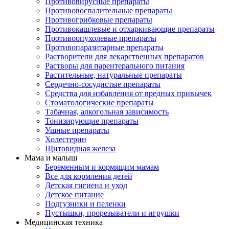
Противовирусные препараты
Противовоспалительные препараты
Противогрибковые препараты
Противокашлевые и отхаркивающие препараты
Противоопухолевые препараты
Противопаразитарные препараты
Растворители для лекарственных препаратов
Растворы для парентерального питания
Растительные, натуральные препараты
Сердечно-сосудистые препараты
Средства для избавления от вредных привычек
Стоматологические препараты
Табачная, алкогольная зависимость
Тонизирующие препараты
Ушные препараты
Холестерин
Щитовидная железа
Мама и малыш
Беременным и кормящим мамам
Все для кормления детей
Детская гигиена и уход
Детское питание
Подгузники и пеленки
Пустышки, прорезыватели и игрушки
Медицинская техника