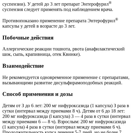
®
суспензии). У детей до 3 лет препарат Энтерофурил
суспензия следует применять под наблюдением врача.
®
Противопоказано применение препарата Энтерофурил
капсулы у детей в возрасте до 3 лет.
Побочные действия
Аллергические реакции тошнота, рвота (анафилактический
шок, сыпь, крапивница, отек Квинке).
Взаимодействие
Не рекомендуется одновременное применение с препаратами,
вызывающими развитие дисульфирамоподобных реакций.
Способ применения и дозы
Детям от З до 6 лет: 200 мг нифуроксазида (1 капсула) З раза в
сутки (интервал между приемами 8 ч). Детям от 6 до 18 лет:
200 мг нифуроксазида (l капсула) 3 — 4 раза в сутки (интервал
между приемами 6 — 8 ч). Взрослым: 200 мг нифуроксазида
(1 капсула) 4 раза в сутки (интервал между приемами 6 ч).
Продолжительность курса лечения 5-7 дней, но не более 7