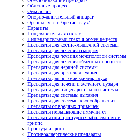
Обезболивающие препараты
Обменные процессы
Онкология
Опорно-двигательный аппарат
Органы чувств /зрение, слух/
Паразиты
Пищеварительная система
Пищеварительный тракт и обмен веществ
Препараты для костно-мышечной системы
Препараты для лечения геморроя
Препараты для лечения мочеполовой системы
Препараты для лечения обменных процессов
Препараты для нервной системы
Препараты для органов дыхания
Препараты для органов зрения, слуха
Препараты для печени и желчного пузыря
Препараты для пищеварительной системы
Препараты для системы дыхания
Препараты для системы кровообращения
Препараты от вредных привычек
Препараты повышающие иммунитет
Препараты при простудных заболеваниях и
гриппе
Простуда и грипп
Противоаллергические препараты