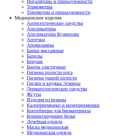
Ингаляторы и принадлежности
Термометры
Тонометры и принадлежности
Медицинские изделия
Антисептические средства
Аппликаторы
Аппликаторы Кузнецова
Аптечки
Аромалампы
Банки массажные
Бахилы
Беруши
Бинты эластичные
Гигиена полости носа
Гигиена ушной полости
Грелки и кружка Эсмарха
Дерматологические средства
Жгуты
Изделия из резины
Калоприемники и мочеприемники
Контейнеры для биоматериала
Корректирующее белье
Лечебная одежда
Маска медицинская
Медицинская одежда