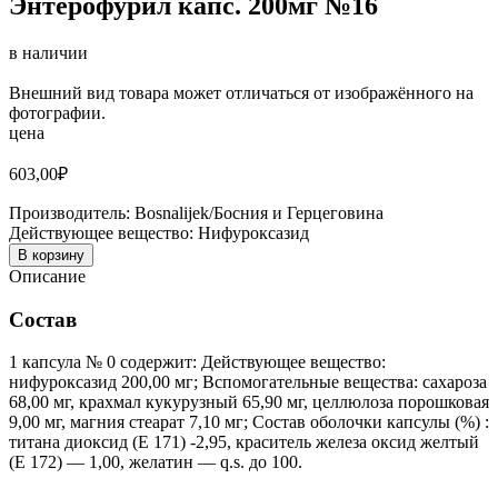
Энтерофурил капс. 200мг №16
в наличии
Внешний вид товара может отличаться от изображённого на
фотографии.
цена
603,00
₽
Производитель:
Bosnalijek/Босния и Герцеговина
Действующее вещество:
Нифуроксазид
В корзину
Описание
Состав
1 капсула № 0 содержит: Действующее вещество:
нифуроксазид 200,00 мг; Вспомогательные вещества: сахароза
68,00 мг, крахмал кукурузный 65,90 мг, целлюлоза порошковая
9,00 мг, магния стеарат 7,10 мг; Состав оболочки капсулы (%) :
титана диоксид (Е 171) -2,95, краситель железа оксид желтый
(Е 172) — 1,00, желатин — q.s. до 100.