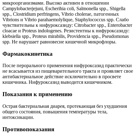
микроорганизмами. Высоко активен в отношении
Campylobacterjejuni, Escherihia coli, Salmonella spp., Shigella
spp., Clostridium perfringens, Vibrio cholerae, патогенных
Vibrions и Vibrio parahaemolylique, Staphylococcus spp. Слабо
чувствительны к нифуроксазиду: Citrobacter spp., Enterobacter
cloacae и Proteus indologenes. Резистентны к нифуроксазиду:
klebsiella spp., Proteus mirabilis, Providencia spp., Pseudomonas
spp. Не нарушает равновесие кишечной микрофлоры.
Фармакокинетика
После перорального применения нифуроксазид практически
не всасывается из пищеварительного тракта и проявляет свое
антибактериальное действие исключительно в просвете
кишечника. Нифуроксазид выводится кишечником.
Показания к применению
Острая бактериальная диарея, протекающая без ухудшения
общего состояния, повышения температуры тела,
интоксикации.
Противопоказания