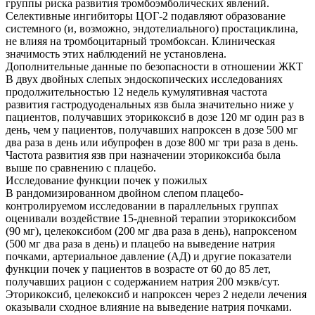
группы риска развития тромбоэмболических явлений.
Селективные ингибиторы ЦОГ-2 подавляют образование
системного (и, возможно, эндотелиального) простациклина,
не влияя на тромбоцитарный тромбоксан. Клиническая
значимость этих наблюдений не установлена.
Дополнительные данные по безопасности в отношении ЖКТ
В двух двойных слепых эндоскопических исследованиях
продолжительностью 12 недель кумулятивная частота
развития гастродуоденальных язв была значительно ниже у
пациентов, получавших эторикоксиб в дозе 120 мг один раз в
день, чем у пациентов, получавших напроксен в дозе 500 мг
два раза в день или ибупрофен в дозе 800 мг три раза в день.
Частота развития язв при назначении эторикоксиба была
выше по сравнению с плацебо.
Исследование функции почек у пожилых
В рандомизированном двойном слепом плацебо-
контролируемом исследовании в параллельных группах
оценивали воздействие 15-дневной терапии эторикоксибом
(90 мг), целекоксибом (200 мг два раза в день), напроксеном
(500 мг два раза в день) и плацебо на выведение натрия
почками, артериальное давление (АД) и другие показатели
функции почек у пациентов в возрасте от 60 до 85 лет,
получавших рацион с содержанием натрия 200 мэкв/сут.
Эторикоксиб, целекоксиб и напроксен через 2 недели лечения
оказывали сходное влияние на выведение натрия почками.