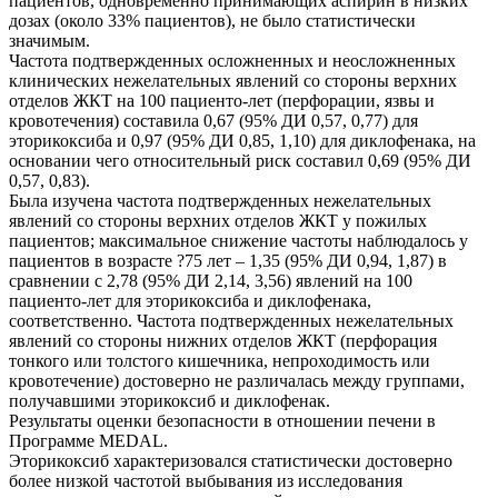
пациентов, одновременно принимающих аспирин в низких
дозах (около 33% пациентов), не было статистически
значимым.
Частота подтвержденных осложненных и неосложненных
клинических нежелательных явлений со стороны верхних
отделов ЖКТ на 100 пациенто-лет (перфорации, язвы и
кровотечения) составила 0,67 (95% ДИ 0,57, 0,77) для
эторикоксиба и 0,97 (95% ДИ 0,85, 1,10) для диклофенака, на
основании чего относительный риск составил 0,69 (95% ДИ
0,57, 0,83).
Была изучена частота подтвержденных нежелательных
явлений со стороны верхних отделов ЖКТ у пожилых
пациентов; максимальное снижение частоты наблюдалось у
пациентов в возрасте ?75 лет – 1,35 (95% ДИ 0,94, 1,87) в
сравнении с 2,78 (95% ДИ 2,14, 3,56) явлений на 100
пациенто-лет для эторикоксиба и диклофенака,
соответственно. Частота подтвержденных нежелательных
явлений со стороны нижних отделов ЖКТ (перфорация
тонкого или толстого кишечника, непроходимость или
кровотечение) достоверно не различалась между группами,
получавшими эторикоксиб и диклофенак.
Результаты оценки безопасности в отношении печени в
Программе MEDAL.
Эторикоксиб характеризовался статистически достоверно
более низкой частотой выбывания из исследования