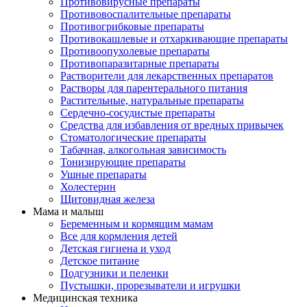
Противовирусные препараты
Противовоспалительные препараты
Противогрибковые препараты
Противокашлевые и отхаркивающие препараты
Противоопухолевые препараты
Противопаразитарные препараты
Растворители для лекарственных препаратов
Растворы для парентерального питания
Растительные, натуральные препараты
Сердечно-сосудистые препараты
Средства для избавления от вредных привычек
Стоматологические препараты
Табачная, алкогольная зависимость
Тонизирующие препараты
Ушные препараты
Холестерин
Щитовидная железа
Мама и малыш
Беременным и кормящим мамам
Все для кормления детей
Детская гигиена и уход
Детское питание
Подгузники и пеленки
Пустышки, прорезыватели и игрушки
Медицинская техника