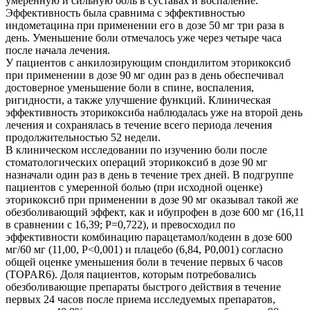
умеренную и сильную боль в суставах и воспаление.
Эффективность была сравнима с эффективностью
индометацина при применении его в дозе 50 мг три раза в
день. Уменьшение боли отмечалось уже через четыре часа
после начала лечения.
У пациентов с анкилозирующим спондилитом эторикоксиб
при применении в дозе 90 мг один раз в день обеспечивал
достоверное уменьшение боли в спине, воспаления,
ригидности, а также улучшение функций. Клиническая
эффективность эторикоксиба наблюдалась уже на второй день
лечения и сохранялась в течение всего периода лечения
продолжительностью 52 недели.
В клиническом исследовании по изучению боли после
стоматологических операций эторикоксиб в дозе 90 мг
назначали один раз в день в течение трех дней. В подгруппе
пациентов с умеренной болью (при исходной оценке)
эторикоксиб при применении в дозе 90 мг оказывал такой же
обезболивающий эффект, как и ибупрофен в дозе 600 мг (16,11
в сравнении с 16,39; Р=0,722), и превосходил по
эффективности комбинацию парацетамол/кодеин в дозе 600
мг/60 мг (11,00, Р<0,001) и плацебо (6,84, Р0,001) согласно
общей оценке уменьшения боли в течение первых 6 часов
(TOPAR6). Доля пациентов, которым потребовались
обезболивающие препараты быстрого действия в течение
первых 24 часов после приема исследуемых препаратов,