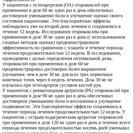
У пациентов с остеоартрозом (ОА) эторикоксиб при
применении в дозе 60 мг один раз в день обеспечивал
достоверное уменьшение боли и улучшение оценки своего
состояния пациентами. Эти благоприятные эффекты
наблюдались уже на второй день лечения и сохранялись в
течение 52 недель. Исследования эторикоксиба при
применении в дозе 30 мг один раз в день (с использованием
сходных методов оценки) продемонстрировали
эффективность по сравнению с плацебо в течение периода
лечения продолжительностью 12 недель. В исследовании,
проводимом с целью определения оптимальной дозы,
эторикоксиб при применении в дозе 60 мг
продемонстрировал достоверно более выраженное
улучшение, чем в дозе 30 мг, для всех трех первичных
конечных точек через 6 недель лечения. Доза 30 мг не
изучалась при остеоартрозе суставов кистей рук.
У пациентов с ревматоидным артритом (РА) эторикоксиб при
применении в дозе 90 мг один раз в день обеспечивал
достоверное уменьшение боли и воспаления и улучшение
подвижности. Эти благоприятные эффекты сохранялись в
течение периода лечения продолжительностью 12 недель. У
пациентов с острым подагрическим артритом эторикоксиб
при применении в дозе 120 мг один раз в день в течение всего
периода лечения продолжительностью восемь дней уменьшал