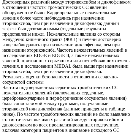
Достоверных различий между эторикоксибом и диклофенаком
в отношении частоты тромботических СС явлений
обнаружено не было. Кардиоренальные нежелательные
явления более часто наблюдались при назначении
эторикоксиба, чем при назначении диклофенака; данный
эффект был дозозависимым (отдельные результаты
представлены ниже). Нежелательные явления со стороны
желудочно-кишечного тракта (ЖКТ) и печени достоверно
чаще наблюдались при назначении диклофенака, чем при
назначении эторикоксиба. Частота нежелательных явлений в
исследованиях EDGE и EDGE II, а также нежелательных
явлений, признанных серьезными или потребовавших отмены
лечения, в исследовании MEDAL была выше при назначении
эторикоксиба, чем при назначении диклофенака.
Результаты оценки безопасности в отношении сердечно-
сосудистой системы
Частота подтвержденных серьезных тромботических СС
нежелательных явлений (включавших сердечные,
цереброваскулярные и периферические сосудистые явления)
была сопоставимой между группами, получавшими
эторикоксиб или диклофенак (данные приведены в таблице
ниже). По частоте тромботических явлений не было выявлено
статистически значимых различий между эторикоксибом и
диклофенаком во всех проанализированных подгруппах,
включая категории пациентов в диапазоне исходного СС