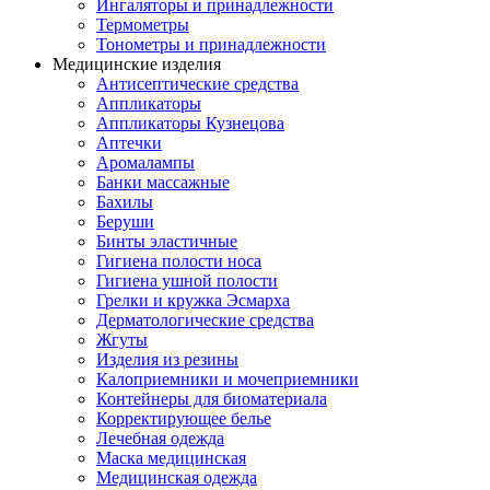
Ингаляторы и принадлежности
Термометры
Тонометры и принадлежности
Медицинские изделия
Антисептические средства
Аппликаторы
Аппликаторы Кузнецова
Аптечки
Аромалампы
Банки массажные
Бахилы
Беруши
Бинты эластичные
Гигиена полости носа
Гигиена ушной полости
Грелки и кружка Эсмарха
Дерматологические средства
Жгуты
Изделия из резины
Калоприемники и мочеприемники
Контейнеры для биоматериала
Корректирующее белье
Лечебная одежда
Маска медицинская
Медицинская одежда