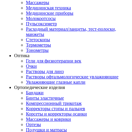
Массажеры
Медицинская техника
Медицинские приборы
Молокоотсосы
Пульсоксиметр
Расходный материал/ланцеты, тест-полоски,
манжеты
Стетоскопы
Термометры
Тонометры
Оптика
Гели для физиотерапии век
Очки
Растворы для линз
Растворы офтальмологические увлажняющие
Увлажняющие глазные капли
Ортопедические изделия
Бандажи
Бинты эластичные
Компрессионный трикотаж
Корректоры стопы и пальцев
Корсеты и корректоры осанки
Массажеры и коврики
Ортезы
Подушки и матрасы