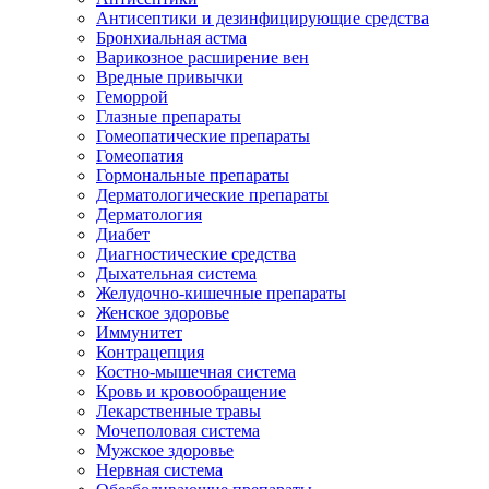
Антисептики и дезинфицирующие средства
Бронхиальная астма
Варикозное расширение вен
Вредные привычки
Геморрой
Глазные препараты
Гомеопатические препараты
Гомеопатия
Гормональные препараты
Дерматологические препараты
Дерматология
Диабет
Диагностические средства
Дыхательная система
Желудочно-кишечные препараты
Женское здоровье
Иммунитет
Контрацепция
Костно-мышечная система
Кровь и кровообращение
Лекарственные травы
Мочеполовая система
Мужское здоровье
Нервная система