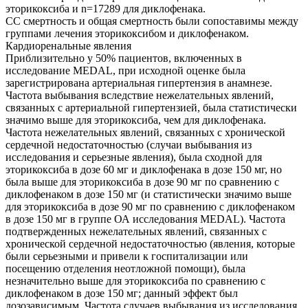
эторикоксиба и n=17289 для диклофенака.
СС смертность и общая смертность были сопоставимы между
группами лечения эторикоксибом и диклофенаком.
Кардиоренальные явления
Приблизительно у 50% пациентов, включенных в
исследование MEDAL, при исходной оценке была
зарегистрирована артериальная гипертензия в анамнезе.
Частота выбывания вследствие нежелательных явлений,
связанных с артериальной гипертензией, была статистически
значимо выше для эторикоксиба, чем для диклофенака.
Частота нежелательных явлений, связанных с хронической
сердечной недостаточностью (случаи выбывания из
исследования и серьезные явления), была сходной для
эторикоксиба в дозе 60 мг и диклофенака в дозе 150 мг, но
была выше для эторикоксиба в дозе 90 мг по сравнению с
диклофенаком в дозе 150 мг (и статистически значимо выше
для эторикоксиба в дозе 90 мг по сравнению с диклофенаком
в дозе 150 мг в группе ОА исследования MEDAL). Частота
подтвержденных нежелательных явлений, связанных с
хронической сердечной недостаточностью (явления, которые
были серьезными и привели к госпитализации или
посещению отделения неотложной помощи), была
незначительно выше для эторикоксиба по сравнению с
диклофенаком в дозе 150 мг; данный эффект был
дозозависимым. Частота случаев выбывания из исследования