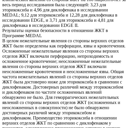
весь период исследования была следующей: 3,23 для
эторикоксиба и 4,96 для диклофенака в исследовании
MEDAL; 9,12 для эторикоксиба и 12,28 для диклофенака в
исследовании EDGE, и 3,71 для эторикоксиба и 4,81 для
диклофенака в исследовании EDGE II.
Результаты оценки безопасности в отношении ЖКТ в
Программе MEDAL
В целом нежелательные явления со стороны верхних отделов
ЖКТ были определены как перфорации, язвы и кровотечения.
Осложненные нежелательные явления со стороны верхних
отделов ЖКТ включали перфорацию, непроходимость и
осложненное кровотечение; неосложненные нежелательные
явления со стороны верхних отделов ЖКТ включали
неосложненные кровотечения и неосложненные язвы. Общая
частота нежелательных явлений со стороны верхних отделов
ЖКТ была достоверно ниже для эторикоксиба в сравнении с
диклофенаком. Достоверных различий между эторикоксибом
и диклофенаком по частоте осложненных явлений
обнаружено не было. Для геморрагических нежелательных
явлений со стороны верхних отделов ЖКТ (осложненных и
неосложненных в совокупности) не было обнаружено
достоверных различий между эторикоксибом и
диклофенаком. Преимущество эторикоксиба в отношении
верхних отделов ЖКТ по сравнению с диклофенаком у