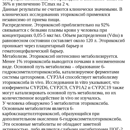
36% и увеличению ТCmax на 2 ч.
Данные результаты не считаются клинически значимыми. В
клинических исследованиях эторикоксиб применялся
независимо от приема пищи.
Распределение. Эторикоксиб приблизительно на 92%
связывается с белками плазмы крови у человека при
концентрациях 0,05-5 мкг/мл. Объем распределения (Vdss) в
равновесном состоянии составляет около 120 л. Эторикоксиб
проникает через плацентарный барьер и
гематоэнцефалический барьер.
Метаболизм. Эторикоксиб интенсивно метаболизируется.
Менее 1% эторикоксиба выводится почками в неизмененном
виде. Основной путь метаболизма – образование 6-
гидроксиметилэторикоксиба, катализируемое ферментами
системы цитохромов. CYP3A4 способствует метаболизму
эторикоксиба in vivo. Исследования in vitro указывают, что
изоферменты CYP2D6, CYP2C9, CYP1А2 и CYP2C19 также
могут катализировать основной путь метаболизма, но их
количественное воздействие in vivo не изучалось.
У человека обнаружено 5 метаболитов эторикоксиба.
Основным метаболитом является 6-
карбоксиацетилэторикоксиб, образующийся при
дополнительном окислении 6-гидроксиметилэторикоксиба.
Эти основные метаболиты не обладают заметной
активностью, либо являются слабыми ингибиторами ЦОГ-2.