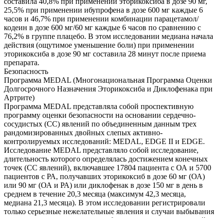
составила 40,8% при применении эторикоксиба в дозе 90 мг,
25,5% при применении ибупрофена в дозе 600 мг каждые 6
часов и 46,7% при применении комбинации парацетамол/
кодеин в дозе 600 мг/60 мг каждые 6 часов по сравнению с
76,2% в группе плацебо. В этом исследовании медиана начала
действия (ощутимое уменьшение боли) при применении
эторикоксиба в дозе 90 мг составила 28 минут после приема
препарата.
Безопасность
Программа MEDAL (Многонациональная Программа Оценки
Долгосрочного Назначения Эторикоксиба и Диклофенака при
Артрите)
Программа MEDAL представляла собой проспективную
программу оценки безопасности на основании сердечно-
сосудистых (СС) явлений по объединенным данным трех
рандомизированных двойных слепых активно-
контролируемых исследований: MEDAL, EDGE II и EDGE.
Исследование MEDAL представляло собой исследование,
длительность которого определялась достижением конечных
точек (СС явлений), включавшее 17804 пациента с ОА и 5700
пациентов с РА, получавших эторикоксиб в дозе 60 мг (ОА)
или 90 мг (ОА и РА) или диклофенак в дозе 150 мг в день в
среднем в течение 20,3 месяца (максимум 42,3 месяца,
медиана 21,3 месяца). В этом исследовании регистрировали
только серьезные нежелательные явления и случаи выбывания