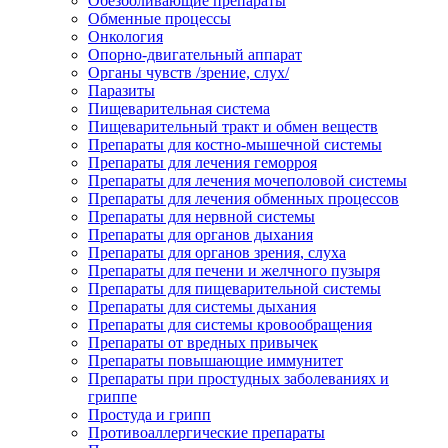
Обезболивающие препараты
Обменные процессы
Онкология
Опорно-двигательный аппарат
Органы чувств /зрение, слух/
Паразиты
Пищеварительная система
Пищеварительный тракт и обмен веществ
Препараты для костно-мышечной системы
Препараты для лечения геморроя
Препараты для лечения мочеполовой системы
Препараты для лечения обменных процессов
Препараты для нервной системы
Препараты для органов дыхания
Препараты для органов зрения, слуха
Препараты для печени и желчного пузыря
Препараты для пищеварительной системы
Препараты для системы дыхания
Препараты для системы кровообращения
Препараты от вредных привычек
Препараты повышающие иммунитет
Препараты при простудных заболеваниях и
гриппе
Простуда и грипп
Противоаллергические препараты