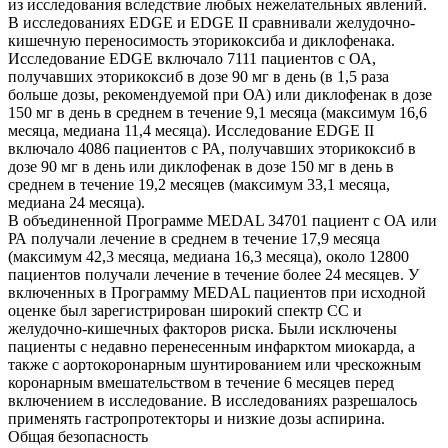
из исследования вследствие любых нежелательных явлений.
В исследованиях EDGE и EDGE II сравнивали желудочно-
кишечную переносимость эторикоксиба и диклофенака.
Исследование EDGE включало 7111 пациентов с ОА,
получавших эторикоксиб в дозе 90 мг в день (в 1,5 раза
больше дозы, рекомендуемой при ОА) или диклофенак в дозе
150 мг в день в среднем в течение 9,1 месяца (максимум 16,6
месяца, медиана 11,4 месяца). Исследование EDGE II
включало 4086 пациентов с РА, получавших эторикоксиб в
дозе 90 мг в день или диклофенак в дозе 150 мг в день в
среднем в течение 19,2 месяцев (максимум 33,1 месяца,
медиана 24 месяца).
В объединенной Программе MEDAL 34701 пациент с ОА или
РА получали лечение в среднем в течение 17,9 месяца
(максимум 42,3 месяца, медиана 16,3 месяца), около 12800
пациентов получали лечение в течение более 24 месяцев. У
включенных в Программу MEDAL пациентов при исходной
оценке был зарегистрирован широкий спектр СС и
желудочно-кишечных факторов риска. Были исключены
пациенты с недавно перенесенным инфарктом миокарда, а
также с аортокоронарным шунтированием или чрескожным
коронарным вмешательством в течение 6 месяцев перед
включением в исследование. В исследованиях разрешалось
применять гастропротекторы и низкие дозы аспирина.
Общая безопасность