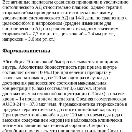
Все активные препараты сравнения приводили к увеличению
систолического АД относительно плацебо, однако терапия
эторикоксибом приводила к статистически значимому
увеличению систолического АД на 14-й день по сравнению с
целекоксибом и напроксеном (среднее изменение для
систолического АД по сравнению с исходным значением:
эторикоксиб – 7,7 мм рт. ст., целекоксиб – 2,4 мм рт. ст.,
напроксен – 3,6 мм рт. ст.).
Фармакокинетика
Абсорбция. Эторикоксиб быстро всасывается при приеме
внутрь. Абсолютная биодоступность при приеме внутрь
составляет около 100%. При применении препарата у
взрослых натощак в дозе 120 мг один раз в сутки до
достижения равновесного состояния максимальная
концентрация (Сmax) составляет 3,6 мкг/мл. Время
достижения максимальной концентрации (TCmax) в плазме
крови – 1ч после приема препарата. Средняя геометрическая
AUC0-24 ч – 37,8 мкг ч/мл. Фармакокинетика эторикоксиба в
пределах терапевтических доз носит линейный характер.
При приеме эторикоксиба в дозе 120 мг во время еды (еда с
высоким содержанием жиров) не наблюдалось клинически
значимого влияния на степень абсорбции. Скорость
абсорбции изменялась, что приводило к снижению Сmax на