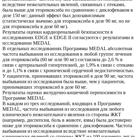
вследствие нежелательных явлений, связанных с отеками,
была выше для эторикоксиба по сравнению с диклофенаком в
дозе 150 мг; данный эффект был дозозависимым
(статистически значимо для эторикоксиба в дозе 90 мг, но не
для эторикоксиба в дозе 60 мг).
Результаты оценки кардиоренальной безопасности в
исследованиях EDGE и EDGE II согласуются с результатами в
исследовании MEDAL
В отдельных исследованиях Программы MEDAL абсолютная
частота выбывания из исследования в любой группе лечения
для эторикоксиба (60 мг или 90 мг) составляла до 2,6 % в
связи с артериальной гипертензией, до 1,9% в связи с отеками
и до 1,1% в связи с хронической сердечной недостаточностью.
У пациентов, принимавших эторикоксиб в дозе 90 мг, частота
выбывания из исследования была выше, чем у пациентов,
принимавших эторикоксиб в дозе 60 мг.
Результаты оценки желудочно-кишечной переносимости в
Программе MEDAL
В каждом из трех исследований, входящих в Программу
MEDAL, частота выбывания из исследования для любого
клинического нежелательного явления со стороны ЖКТ
(например, диспепсия, боль в животе, язвы) была достоверно
ниже для эторикоксиба в сравнении с диклофенаком. Частота
выбывания из исследования вследствие нежелательных
клинических явлений со стороны ЖКТ на 100 пациенто-лет за