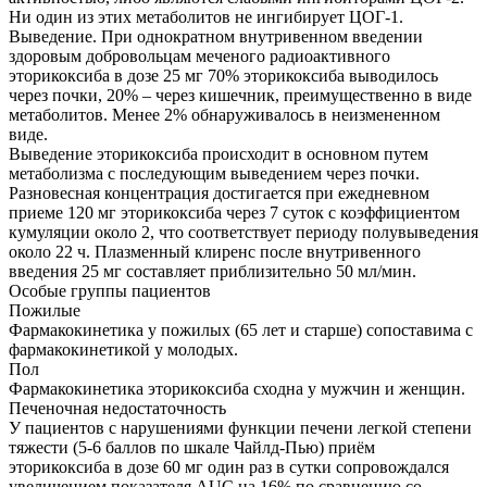
Ни один из этих метаболитов не ингибирует ЦОГ-1.
Выведение. При однократном внутривенном введении
здоровым добровольцам меченого радиоактивного
эторикоксиба в дозе 25 мг 70% эторикоксиба выводилось
через почки, 20% – через кишечник, преимущественно в виде
метаболитов. Менее 2% обнаруживалось в неизмененном
виде.
Выведение эторикоксиба происходит в основном путем
метаболизма с последующим выведением через почки.
Разновесная концентрация достигается при ежедневном
приеме 120 мг эторикоксиба через 7 суток с коэффициентом
кумуляции около 2, что соответствует периоду полувыведения
около 22 ч. Плазменный клиренс после внутривенного
введения 25 мг составляет приблизительно 50 мл/мин.
Особые группы пациентов
Пожилые
Фармакокинетика у пожилых (65 лет и старше) сопоставима с
фармакокинетикой у молодых.
Пол
Фармакокинетика эторикоксиба сходна у мужчин и женщин.
Печеночная недостаточность
У пациентов с нарушениями функции печени легкой степени
тяжести (5-6 баллов по шкале Чайлд-Пью) приём
эторикоксиба в дозе 60 мг один раз в сутки сопровождался
увеличением показателя AUC на 16% по сравнению со