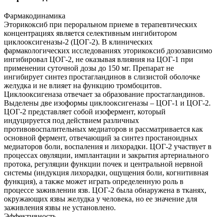
Фармакодинамика
Эторикоксиб при пероральном приеме в терапевтических
концентрациях является селективным ингибитором
циклооксигеназы-2 (ЦОГ-2). В клинических
фармакологических исследованиях эторикоксиб дозозависимо
ингибировал ЦОГ-2, не оказывая влияния на ЦОГ-1 при
применении суточной дозы до 150 мг. Препарат не
ингибирует синтез простагландинов в слизистой оболочке
желудка и не влияет на функцию тромбоцитов.
Циклооксигеназа отвечает за образование простагландинов.
Выделены две изоформы циклооксигеназы – ЦОГ-1 и ЦОГ-2.
ЦОГ-2 представляет собой изофермент, который
индуцируется под действием различных
противовоспалительных медиаторов и рассматривается как
основной фермент, отвечающий за синтез простаноидных
медиаторов боли, воспаления и лихорадки. ЦОГ-2 участвует в
процессах овуляции, имплантации и закрытия артериального
протока, регуляции функции почек и центральной нервной
системы (индукция лихорадки, ощущения боли, когнитивная
функция), а также может играть определенную роль в
процессе заживлении язв. ЦОГ-2 была обнаружена в тканях,
окружающих язвы желудка у человека, но ее значение для
заживления язвы не установлено.
Эффективность