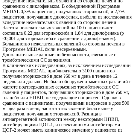
вследствие нежелательных явлений со стороны печени по
сравнению с диклофенаком. В объединенной Программе
MEDAL 0,3% пациентов, получавших эторикоксиб, и 2,7%
пациентов, получавших диклофенак, выбыли из исследования
вследствие нежелательных явлений со стороны печени.
Частота нежелательных явлений на 100 пациенто-лет
составила 0,22 для эторикоксиба и 1,84 для диклофенака (р
<0,001 для эторикоксиба в сравнении с диклофенаком).
Большинство нежелательных явлений со стороны печени в
Программе MEDAL были несерьезными.
Дополнительные данные по безопасности, связанные с
тромботическими СС явлениями.
В клинических исследованиях, за исключением исследований
Программы MEDAL, приблизительно 3100 пациентов
получали эторикоксиб в дозе ?60 мг в день в течение 12
недель или дольше. Не было обнаружено заметных различий в
частоте подтвержденных серьезных тромботических СС
явлений у пациентов, получавших эторикоксиб в дозе ?60 мг,
плацебо или НПВП, не содержащие напроксен. Однако в
сравнении с пациентами, получавшими напроксен в дозе 500
мг два раза в день, частота этих явлений была выше у
пациентов, получавших эторикоксиб. Разница в
антиагрегантной активности между некоторыми НПВП,
ингибирующими ЦОГ-1, и селективными ингибиторами
ЦОГ-2 может иметь клиническое значение у пациентов из