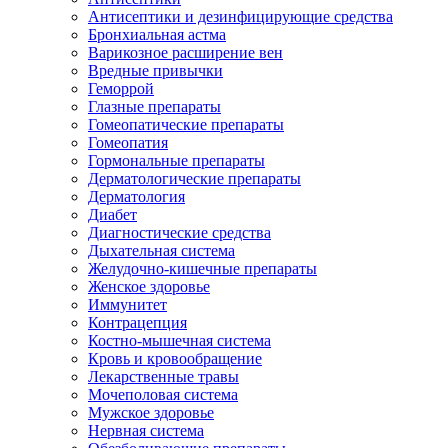
Антисептики и дезинфицирующие средства
Бронхиальная астма
Варикозное расширение вен
Вредные привычки
Геморрой
Глазные препараты
Гомеопатические препараты
Гомеопатия
Гормональные препараты
Дерматологические препараты
Дерматология
Диабет
Диагностические средства
Дыхательная система
Желудочно-кишечные препараты
Женское здоровье
Иммунитет
Контрацепция
Костно-мышечная система
Кровь и кровообращение
Лекарственные травы
Мочеполовая система
Мужское здоровье
Нервная система