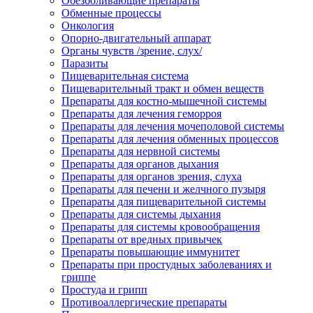
Обезболивающие препараты
Обменные процессы
Онкология
Опорно-двигательный аппарат
Органы чувств /зрение, слух/
Паразиты
Пищеварительная система
Пищеварительный тракт и обмен веществ
Препараты для костно-мышечной системы
Препараты для лечения геморроя
Препараты для лечения мочеполовой системы
Препараты для лечения обменных процессов
Препараты для нервной системы
Препараты для органов дыхания
Препараты для органов зрения, слуха
Препараты для печени и желчного пузыря
Препараты для пищеварительной системы
Препараты для системы дыхания
Препараты для системы кровообращения
Препараты от вредных привычек
Препараты повышающие иммунитет
Препараты при простудных заболеваниях и
гриппе
Простуда и грипп
Противоаллергические препараты