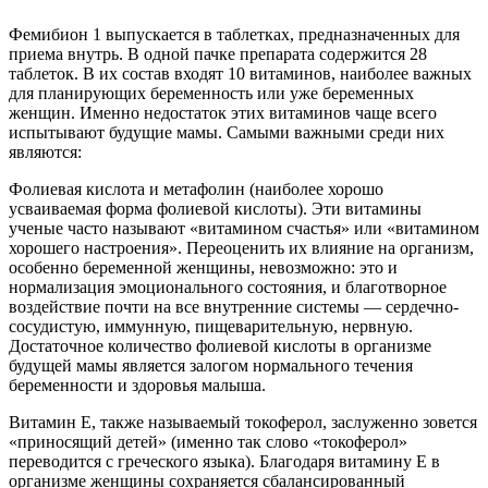
Фемибион 1 выпускается в таблетках, предназначенных для
приема внутрь. В одной пачке препарата содержится 28
таблеток. В их состав входят 10 витаминов, наиболее важных
для планирующих беременность или уже беременных
женщин. Именно недостаток этих витаминов чаще всего
испытывают будущие мамы. Самыми важными среди них
являются:
Фолиевая кислота и метафолин (наиболее хорошо
усваиваемая форма фолиевой кислоты). Эти витамины
ученые часто называют «витамином счастья» или «витамином
хорошего настроения». Переоценить их влияние на организм,
особенно беременной женщины, невозможно: это и
нормализация эмоционального состояния, и благотворное
воздействие почти на все внутренние системы — сердечно-
сосудистую, иммунную, пищеварительную, нервную.
Достаточное количество фолиевой кислоты в организме
будущей мамы является залогом нормального течения
беременности и здоровья малыша.
Витамин Е, также называемый токоферол, заслуженно зовется
«приносящий детей» (именно так слово «токоферол»
переводится с греческого языка). Благодаря витамину Е в
организме женщины сохраняется сбалансированный