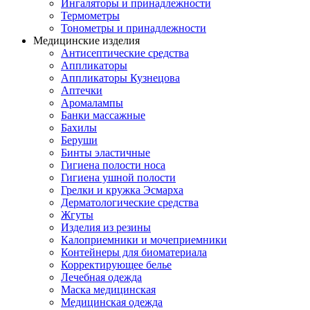
Ингаляторы и принадлежности
Термометры
Тонометры и принадлежности
Медицинские изделия
Антисептические средства
Аппликаторы
Аппликаторы Кузнецова
Аптечки
Аромалампы
Банки массажные
Бахилы
Беруши
Бинты эластичные
Гигиена полости носа
Гигиена ушной полости
Грелки и кружка Эсмарха
Дерматологические средства
Жгуты
Изделия из резины
Калоприемники и мочеприемники
Контейнеры для биоматериала
Корректирующее белье
Лечебная одежда
Маска медицинская
Медицинская одежда