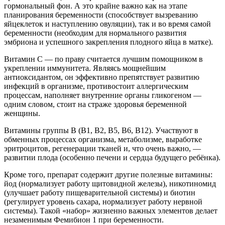
гормональный фон. А это крайне важно как на этапе
планирования беременности (способствует вызреванию
яйцеклеток и наступлению овуляции), так и во время самой
беременности (необходим для нормального развития
эмбриона и успешного закрепления плодного яйца в матке).
Витамин С — по праву считается лучшим помощником в
укреплении иммунитета. Являясь мощнейшим
антиоксидантом, он эффективно препятствует развитию
инфекций в организме, противостоит аллергическим
процессам, наполняет внутренние органы гликогеном —
одним словом, стоит на страже здоровья беременной
женщины.
Витамины группы В (В1, В2, В5, В6, В12). Участвуют в
обменных процессах организма, метаболизме, выработке
эритроцитов, регенерации тканей и, что очень важно, —
развитии плода (особенно печени и сердца будущего ребёнка).
Кроме того, препарат содержит другие полезные витамины:
йод (нормализует работу щитовидной железы), никотиномид
(улучшает работу пищеварительной системы) и биотин
(регулирует уровень сахара, нормализует работу нервной
системы). Такой «набор» жизненно важных элементов делает
незаменимым Фемибион 1 при беременности.