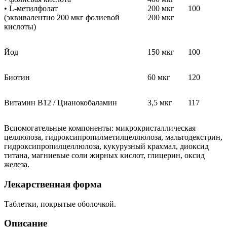
• L-метилфолат
200 мкг
100
(эквивалентно 200 мкг фолиевой
200 мкг
кислоты)
Йод
150 мкг
100
Биотин
60 мкг
120
Витамин В12 / Цианокобаламин
3,5 мкг
117
Вспомогательные компоненты: микрокристаллическая
целлюлоза, гидроксипропилметилцеллюлоза, мальтодекстрин,
гидроксипропилцеллюлоза, кукурузный крахмал, диоксид
титана, магниевые соли жирных кислот, глицерин, оксид
железа.
Лекарственная форма
Таблетки, покрытые оболочкой.
Описание