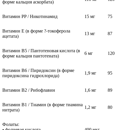
форме кальция аскорбата)
Витамин PP / Никотинамид
15 мг
75
Витамин E (в форме ?-токоферола
13 мг
87
ацетата)
Витамин В5 / Пантотеновая кислота (в
6 мг
120
форме кальция пантотената)
Витамин В6 / Пиридоксин (в форме
1,9 мг
95
пиридоксина гидрохлорида)
Витамин В2 / Рибофлавин
1,6 мг
89
Витамин В1 / Тиамин (в форме тиамина
1,2 мг
80
нитрата)
Фолаты:
• фолиевая кислота
400 мкг