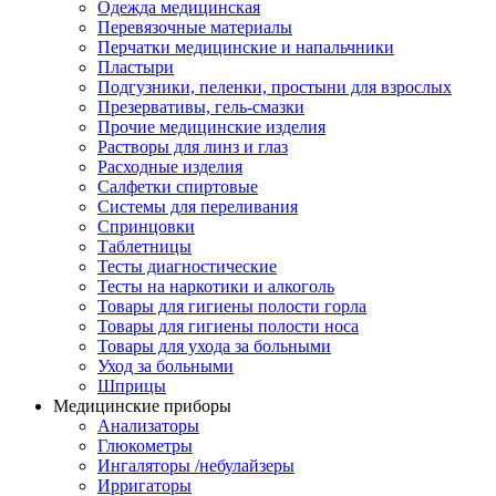
Одежда медицинская
Перевязочные материалы
Перчатки медицинские и напальчники
Пластыри
Подгузники, пеленки, простыни для взрослых
Презервативы, гель-смазки
Прочие медицинские изделия
Растворы для линз и глаз
Расходные изделия
Салфетки спиртовые
Системы для переливания
Спринцовки
Таблетницы
Тесты диагностические
Тесты на наркотики и алкоголь
Товары для гигиены полости горла
Товары для гигиены полости носа
Товары для ухода за больными
Уход за больными
Шприцы
Медицинские приборы
Анализаторы
Глюкометры
Ингаляторы /небулайзеры
Ирригаторы