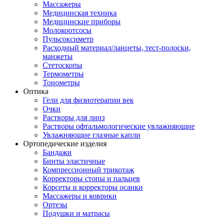
Массажеры
Медицинская техника
Медицинские приборы
Молокоотсосы
Пульсоксиметр
Расходный материал/ланцеты, тест-полоски,
манжеты
Стетоскопы
Термометры
Тонометры
Оптика
Гели для физиотерапии век
Очки
Растворы для линз
Растворы офтальмологические увлажняющие
Увлажняющие глазные капли
Ортопедические изделия
Бандажи
Бинты эластичные
Компрессионный трикотаж
Корректоры стопы и пальцев
Корсеты и корректоры осанки
Массажеры и коврики
Ортезы
Подушки и матрасы