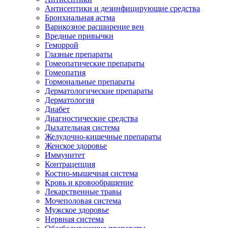
Антисептики и дезинфицирующие средства
Бронхиальная астма
Варикозное расширение вен
Вредные привычки
Геморрой
Глазные препараты
Гомеопатические препараты
Гомеопатия
Гормональные препараты
Дерматологические препараты
Дерматология
Диабет
Диагностические средства
Дыхательная система
Желудочно-кишечные препараты
Женское здоровье
Иммунитет
Контрацепция
Костно-мышечная система
Кровь и кровообращение
Лекарственные травы
Мочеполовая система
Мужское здоровье
Нервная система