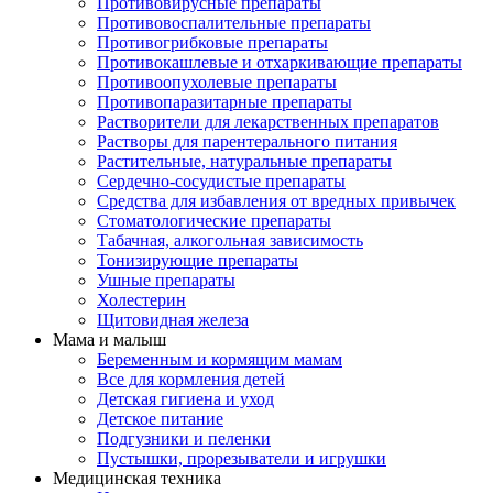
Противовирусные препараты
Противовоспалительные препараты
Противогрибковые препараты
Противокашлевые и отхаркивающие препараты
Противоопухолевые препараты
Противопаразитарные препараты
Растворители для лекарственных препаратов
Растворы для парентерального питания
Растительные, натуральные препараты
Сердечно-сосудистые препараты
Средства для избавления от вредных привычек
Стоматологические препараты
Табачная, алкогольная зависимость
Тонизирующие препараты
Ушные препараты
Холестерин
Щитовидная железа
Мама и малыш
Беременным и кормящим мамам
Все для кормления детей
Детская гигиена и уход
Детское питание
Подгузники и пеленки
Пустышки, прорезыватели и игрушки
Медицинская техника