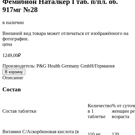
Фемибион Наталкер I таб. п/пл. об.
917мг №28
в наличии
Внешний вид товара может отличаться от изображённого на
фотографии.
цена
1249,00
₽
Производитель:
P&G Health Germany GmbH/Германия
В корзину
Описание
Состав
Количество
% от суточ
Состав таблетки
в 1
женщин ре
таблетке
возраста
Витамин С/Аскорбиновая кислота (в
110 мг
120