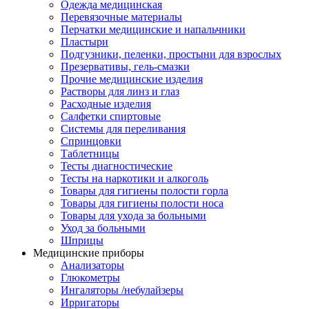
Одежда медицинская
Перевязочные материалы
Перчатки медицинские и напальчники
Пластыри
Подгузники, пеленки, простыни для взрослых
Презервативы, гель-смазки
Прочие медицинские изделия
Растворы для линз и глаз
Расходные изделия
Салфетки спиртовые
Системы для переливания
Спринцовки
Таблетницы
Тесты диагностические
Тесты на наркотики и алкоголь
Товары для гигиены полости горла
Товары для гигиены полости носа
Товары для ухода за больными
Уход за больными
Шприцы
Медицинские приборы
Анализаторы
Глюкометры
Ингаляторы /небулайзеры
Ирригаторы