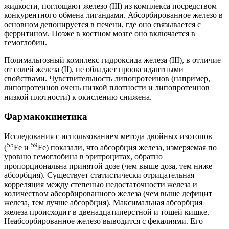
жидкости, поглощают железо (III) из комплекса посредством
конкурентного обмена лигандами. Абсорбированное железо в
основном депонируется в печени, где оно связывается с
ферритином. Позже в костном мозге оно включается в
гемоглобин.
Полимальтозный комплекс гидроксида железа (III), в отличие
от солей железа (II), не обладает прооксидантными
свойствами. Чувствительность липопротеинов (например,
липопротеинов очень низкой плотности и липопротеинов
низкой плотности) к окислению снижена.
Фармакокинетика
Исследования с использованием метода двойных изотопов
55
59
(
Fe и
Fe) показали, что абсорбция железа, измеряемая по
уровню гемоглобина в эритроцитах, обратно
пропорциональна принятой дозе (чем выше доза, тем ниже
абсорбция). Существует статистически отрицательная
корреляция между степенью недостаточности железа и
количеством абсорбированного железа (чем выше дефицит
железа, тем лучше абсорбция). Максимальная абсорбция
железа происходит в двенадцатиперстной и тощей кишке.
Неабсорбированное железо выводится с фекалиями. Его