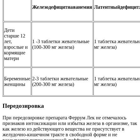
Железодефицитная
анемия
Латентный
дефицит
Дети
старше 12
лет,
1 -3 таблетки жевательные
1 таблетка жевательн
взрослые и
(100-300 мг железа)
мг железа)
кормящие
матери
Беременные
2-3 таблетки жевательные
1 таблетка жевательн
женщины
(200-300 мг железа)
мг железа)
Передозировка
При передозировке препарата Феррум Лек не отмечалось
признаков интоксикации или избытка железа в организме, так
как железо из действующего вещества не присутствует в
желудочно-кишечном тракте в свободной форме и не