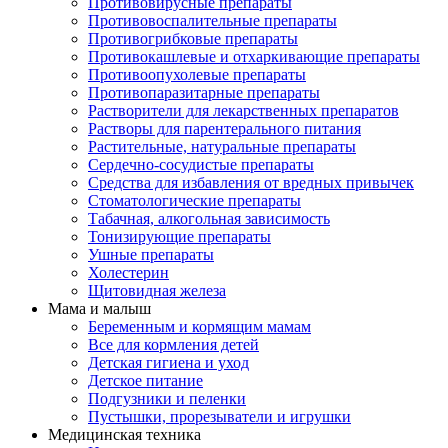
Противовирусные препараты
Противовоспалительные препараты
Противогрибковые препараты
Противокашлевые и отхаркивающие препараты
Противоопухолевые препараты
Противопаразитарные препараты
Растворители для лекарственных препаратов
Растворы для парентерального питания
Растительные, натуральные препараты
Сердечно-сосудистые препараты
Средства для избавления от вредных привычек
Стоматологические препараты
Табачная, алкогольная зависимость
Тонизирующие препараты
Ушные препараты
Холестерин
Щитовидная железа
Мама и малыш
Беременным и кормящим мамам
Все для кормления детей
Детская гигиена и уход
Детское питание
Подгузники и пеленки
Пустышки, прорезыватели и игрушки
Медицинская техника