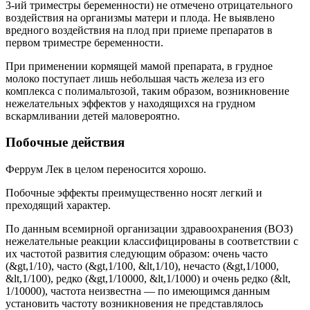
3-ий триместры беременности) не отмечено отрицательного
воздействия на организмы матери и плода. Не выявлено
вредного воздействия на плод при приеме препаратов в
первом триместре беременности.
При применении кормящей мамой препарата, в грудное
молоко поступает лишь небольшая часть железа из его
комплекса с полимальтозой, таким образом, возникновение
нежелательных эффектов у находящихся на грудном
вскармливании детей маловероятно.
Побочные действия
Феррум Лек в целом переносится хорошо.
Побочные эффекты преимущественно носят легкий и
преходящий характер.
По данным всемирной организации здравоохранения (ВОЗ)
нежелательные реакции классифицированы в соответствии с
их частотой развития следующим образом: очень часто
(&gt,1/10), часто (&gt,1/100, &lt,1/10), нечасто (&gt,1/1000,
&lt,1/100), редко (&gt,1/10000, &lt,1/1000) и очень редко (&lt,
1/10000), частота неизвестна — по имеющимся данным
установить частоту возникновения не представлялось