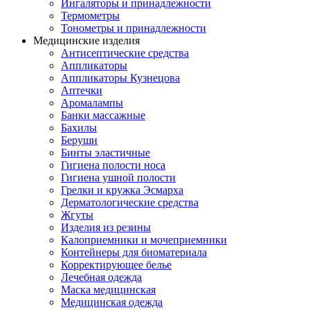
Ингаляторы и принадлежности
Термометры
Тонометры и принадлежности
Медицинские изделия
Антисептические средства
Аппликаторы
Аппликаторы Кузнецова
Аптечки
Аромалампы
Банки массажные
Бахилы
Беруши
Бинты эластичные
Гигиена полости носа
Гигиена ушной полости
Грелки и кружка Эсмарха
Дерматологические средства
Жгуты
Изделия из резины
Калоприемники и мочеприемники
Контейнеры для биоматериала
Корректирующее белье
Лечебная одежда
Маска медицинская
Медицинская одежда