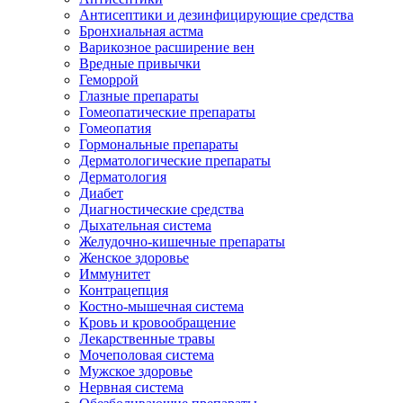
Антисептики и дезинфицирующие средства
Бронхиальная астма
Варикозное расширение вен
Вредные привычки
Геморрой
Глазные препараты
Гомеопатические препараты
Гомеопатия
Гормональные препараты
Дерматологические препараты
Дерматология
Диабет
Диагностические средства
Дыхательная система
Желудочно-кишечные препараты
Женское здоровье
Иммунитет
Контрацепция
Костно-мышечная система
Кровь и кровообращение
Лекарственные травы
Мочеполовая система
Мужское здоровье
Нервная система