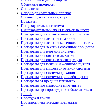
Обезболивающие препараты
Обменные процессы
Онкология
Опорно-двигательный аппарат
Органы чувств /зрение, слух/
Паразиты
Пищеварительная система
Пищеварительный тракт и обмен веществ
Препараты для костно-мышечной системы
Препараты для лечения геморроя
Препараты для лечения мочеполовой системы
Препараты для лечения обменных процессов
Препараты для нервной системы
Препараты для органов дыхания
Препараты для органов зрения, слуха
Препараты для печени и желчного пузыря
Препараты для пищеварительной системы
Препараты для системы дыхания
Препараты для системы кровообращения
Препараты от вредных привычек
Препараты повышающие иммунитет
Препараты при простудных заболеваниях и
гриппе
Простуда и грипп
Противоаллергические препараты