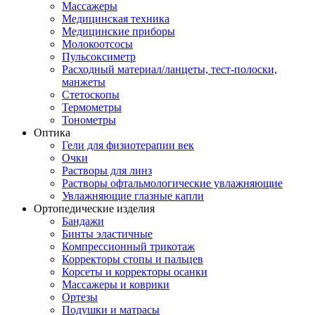
Массажеры
Медицинская техника
Медицинские приборы
Молокоотсосы
Пульсоксиметр
Расходный материал/ланцеты, тест-полоски,
манжеты
Стетоскопы
Термометры
Тонометры
Оптика
Гели для физиотерапии век
Очки
Растворы для линз
Растворы офтальмологические увлажняющие
Увлажняющие глазные капли
Ортопедические изделия
Бандажи
Бинты эластичные
Компрессионный трикотаж
Корректоры стопы и пальцев
Корсеты и корректоры осанки
Массажеры и коврики
Ортезы
Подушки и матрасы