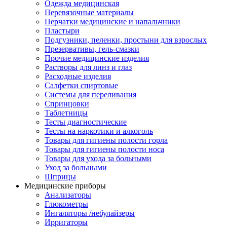
Одежда медицинская
Перевязочные материалы
Перчатки медицинские и напальчники
Пластыри
Подгузники, пеленки, простыни для взрослых
Презервативы, гель-смазки
Прочие медицинские изделия
Растворы для линз и глаз
Расходные изделия
Салфетки спиртовые
Системы для переливания
Спринцовки
Таблетницы
Тесты диагностические
Тесты на наркотики и алкоголь
Товары для гигиены полости горла
Товары для гигиены полости носа
Товары для ухода за больными
Уход за больными
Шприцы
Медицинские приборы
Анализаторы
Глюкометры
Ингаляторы /небулайзеры
Ирригаторы