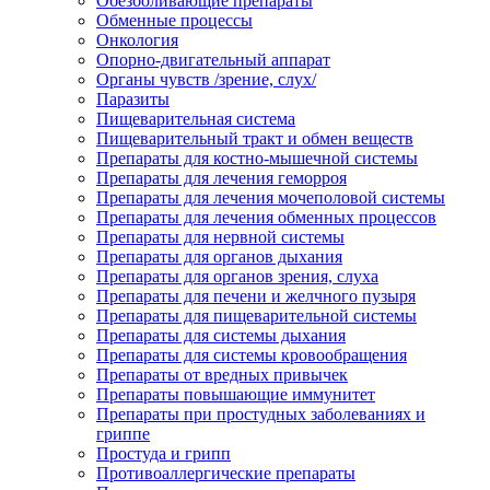
Обезболивающие препараты
Обменные процессы
Онкология
Опорно-двигательный аппарат
Органы чувств /зрение, слух/
Паразиты
Пищеварительная система
Пищеварительный тракт и обмен веществ
Препараты для костно-мышечной системы
Препараты для лечения геморроя
Препараты для лечения мочеполовой системы
Препараты для лечения обменных процессов
Препараты для нервной системы
Препараты для органов дыхания
Препараты для органов зрения, слуха
Препараты для печени и желчного пузыря
Препараты для пищеварительной системы
Препараты для системы дыхания
Препараты для системы кровообращения
Препараты от вредных привычек
Препараты повышающие иммунитет
Препараты при простудных заболеваниях и
гриппе
Простуда и грипп
Противоаллергические препараты