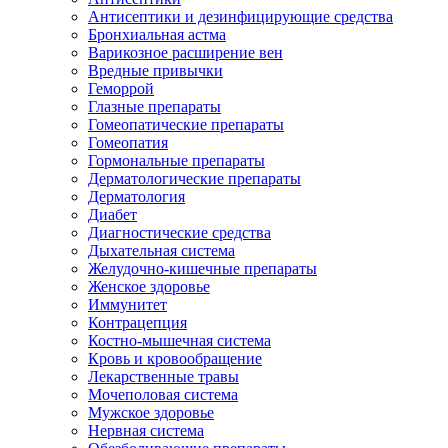
Антисептики и дезинфицирующие средства
Бронхиальная астма
Варикозное расширение вен
Вредные привычки
Геморрой
Глазные препараты
Гомеопатические препараты
Гомеопатия
Гормональные препараты
Дерматологические препараты
Дерматология
Диабет
Диагностические средства
Дыхательная система
Желудочно-кишечные препараты
Женское здоровье
Иммунитет
Контрацепция
Костно-мышечная система
Кровь и кровообращение
Лекарственные травы
Мочеполовая система
Мужское здоровье
Нервная система