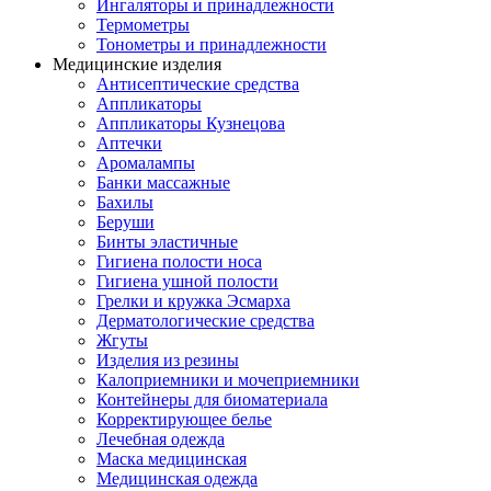
Ингаляторы и принадлежности
Термометры
Тонометры и принадлежности
Медицинские изделия
Антисептические средства
Аппликаторы
Аппликаторы Кузнецова
Аптечки
Аромалампы
Банки массажные
Бахилы
Беруши
Бинты эластичные
Гигиена полости носа
Гигиена ушной полости
Грелки и кружка Эсмарха
Дерматологические средства
Жгуты
Изделия из резины
Калоприемники и мочеприемники
Контейнеры для биоматериала
Корректирующее белье
Лечебная одежда
Маска медицинская
Медицинская одежда