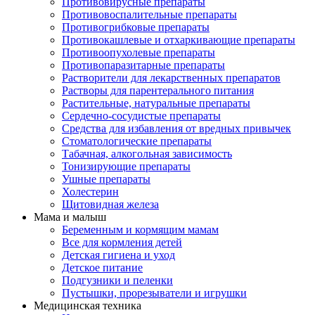
Противовирусные препараты
Противовоспалительные препараты
Противогрибковые препараты
Противокашлевые и отхаркивающие препараты
Противоопухолевые препараты
Противопаразитарные препараты
Растворители для лекарственных препаратов
Растворы для парентерального питания
Растительные, натуральные препараты
Сердечно-сосудистые препараты
Средства для избавления от вредных привычек
Стоматологические препараты
Табачная, алкогольная зависимость
Тонизирующие препараты
Ушные препараты
Холестерин
Щитовидная железа
Мама и малыш
Беременным и кормящим мамам
Все для кормления детей
Детская гигиена и уход
Детское питание
Подгузники и пеленки
Пустышки, прорезыватели и игрушки
Медицинская техника