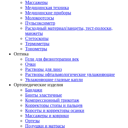
Массажеры
Медицинская техника
Медицинские приборы
Молокоотсосы
Пульсоксиметр
Расходный материал/ланцеты, тест-полоски,
манжеты
Стетоскопы
Термометры
Тонометры
Оптика
Гели для физиотерапии век
Очки
Растворы для линз
Растворы офтальмологические увлажняющие
Увлажняющие глазные капли
Ортопедические изделия
Бандажи
Бинты эластичные
Компрессионный трикотаж
Корректоры стопы и пальцев
Корсеты и корректоры осанки
Массажеры и коврики
Ортезы
Подушки и матрасы