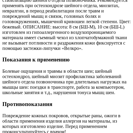
стабилизацию шейного отдела позвоночника. Рекомендуется
применять при остеохондрозе шейного отдела, миозитах,
невралгии, в период реабилитации после травм и
повреждений мышц и связок, головных болях и
головокружениях, мышечной кривошеи легкой степени. Цвет:
бежевый. ОПИСАНИЕ: высота: 8 см (БШ-M), 10 см (БШ-L)
изготовлен из гипоаллергенного воздухопроницаемого
материала имеет съемный чехол из хлопчатобумажной ткани
не вызывает потливости и раздражения кожи фиксируется с
помощью застежки-липучки «Велкро».
Показания к применению
Болевые ощущения и травмы в области шеи; шейный
остеохондроз, шейный миозит профилактика заболеваний
шейного отдела позвоночника при длительных нагрузках на
мышцы шеи: поездки в транспорте, работа за компьютером,
школьные занятия и т.д., нарушения тонуса мышц шеи.
Противопоказания
Повреждение кожных покровов, открытые раны, ожоги в
области применения изделия аллергия на материалы, из
которых изготовлено изделие. Перед применением
проконсультируйтесь с врачом!