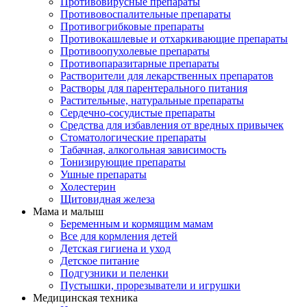
Противовирусные препараты
Противовоспалительные препараты
Противогрибковые препараты
Противокашлевые и отхаркивающие препараты
Противоопухолевые препараты
Противопаразитарные препараты
Растворители для лекарственных препаратов
Растворы для парентерального питания
Растительные, натуральные препараты
Сердечно-сосудистые препараты
Средства для избавления от вредных привычек
Стоматологические препараты
Табачная, алкогольная зависимость
Тонизирующие препараты
Ушные препараты
Холестерин
Щитовидная железа
Мама и малыш
Беременным и кормящим мамам
Все для кормления детей
Детская гигиена и уход
Детское питание
Подгузники и пеленки
Пустышки, прорезыватели и игрушки
Медицинская техника