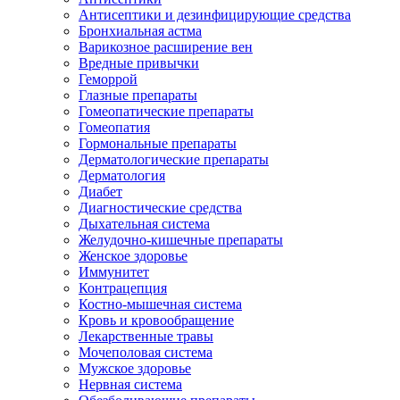
Антисептики и дезинфицирующие средства
Бронхиальная астма
Варикозное расширение вен
Вредные привычки
Геморрой
Глазные препараты
Гомеопатические препараты
Гомеопатия
Гормональные препараты
Дерматологические препараты
Дерматология
Диабет
Диагностические средства
Дыхательная система
Желудочно-кишечные препараты
Женское здоровье
Иммунитет
Контрацепция
Костно-мышечная система
Кровь и кровообращение
Лекарственные травы
Мочеполовая система
Мужское здоровье
Нервная система