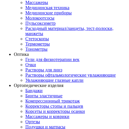
Массажеры
Медицинская техника
Медицинские приборы
Молокоотсосы
Пульсоксиметр
Расходный материал/ланцеты, тест-полоски,
манжеты
Стетоскопы
Термометры
Тонометры
Оптика
Гели для физиотерапии век
Очки
Растворы для линз
Растворы офтальмологические увлажняющие
Увлажняющие глазные капли
Ортопедические изделия
Бандажи
Бинты эластичные
Компрессионный трикотаж
Корректоры стопы и пальцев
Корсеты и корректоры осанки
Массажеры и коврики
Ортезы
Подушки и матрасы