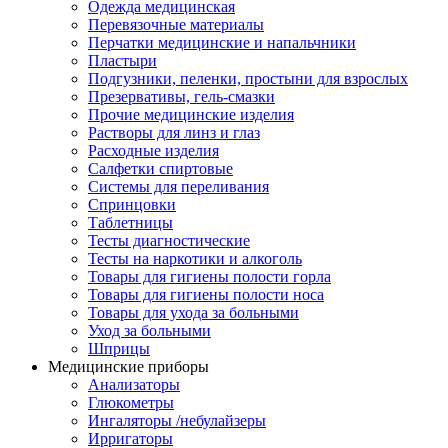
Одежда медицинская
Перевязочные материалы
Перчатки медицинские и напальчники
Пластыри
Подгузники, пеленки, простыни для взрослых
Презервативы, гель-смазки
Прочие медицинские изделия
Растворы для линз и глаз
Расходные изделия
Салфетки спиртовые
Системы для переливания
Спринцовки
Таблетницы
Тесты диагностические
Тесты на наркотики и алкоголь
Товары для гигиены полости горла
Товары для гигиены полости носа
Товары для ухода за больными
Уход за больными
Шприцы
Медицинские приборы
Анализаторы
Глюкометры
Ингаляторы /небулайзеры
Ирригаторы