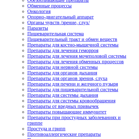
Обезболивающие препараты
Обменные процессы
Онкология
Опорно-двигательный аппарат
Органы чувств /зрение, слух/
Паразиты
Пищеварительная система
Пищеварительный тракт и обмен веществ
Препараты для костно-мышечной системы
Препараты для лечения геморроя
Препараты для лечения мочеполовой системы
Препараты для лечения обменных процессов
Препараты для нервной системы
Препараты для органов дыхания
Препараты для органов зрения, слуха
Препараты для печени и желчного пузыря
Препараты для пищеварительной системы
Препараты для системы дыхания
Препараты для системы кровообращения
Препараты от вредных привычек
Препараты повышающие иммунитет
Препараты при простудных заболеваниях и
гриппе
Простуда и грипп
Противоаллергические препараты