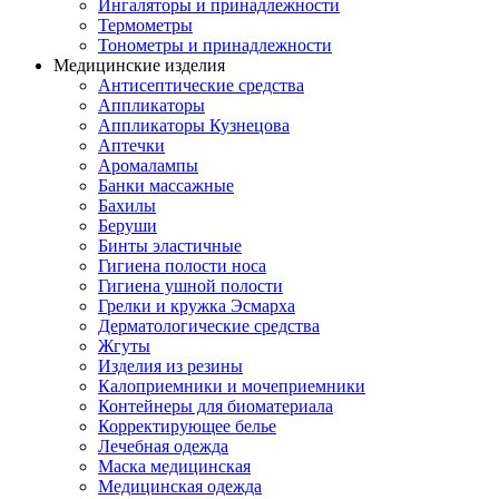
Ингаляторы и принадлежности
Термометры
Тонометры и принадлежности
Медицинские изделия
Антисептические средства
Аппликаторы
Аппликаторы Кузнецова
Аптечки
Аромалампы
Банки массажные
Бахилы
Беруши
Бинты эластичные
Гигиена полости носа
Гигиена ушной полости
Грелки и кружка Эсмарха
Дерматологические средства
Жгуты
Изделия из резины
Калоприемники и мочеприемники
Контейнеры для биоматериала
Корректирующее белье
Лечебная одежда
Маска медицинская
Медицинская одежда