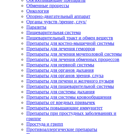
Обезболивающие препараты
Обменные процессы
Онкология
Опорно-двигательный аппарат
Органы чувств /зрение, слух/
Паразиты
Пищеварительная система
Пищеварительный тракт и обмен веществ
Препараты для костно-мышечной системы
Препараты для лечения геморроя
Препараты для лечения мочеполовой системы
Препараты для лечения обменных процессов
Препараты для нервной системы
Препараты для органов дыхания
Препараты для органов зрения, слуха
Препараты для печени и желчного пузыря
Препараты для пищеварительной системы
Препараты для системы дыхания
Препараты для системы кровообращения
Препараты от вредных привычек
Препараты повышающие иммунитет
Препараты при простудных заболеваниях и
гриппе
Простуда и грипп
Противоаллергические препараты