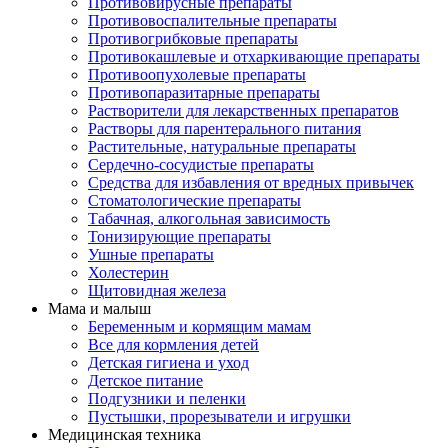
Противовирусные препараты
Противовоспалительные препараты
Противогрибковые препараты
Противокашлевые и отхаркивающие препараты
Противоопухолевые препараты
Противопаразитарные препараты
Растворители для лекарственных препаратов
Растворы для парентерального питания
Растительные, натуральные препараты
Сердечно-сосудистые препараты
Средства для избавления от вредных привычек
Стоматологические препараты
Табачная, алкогольная зависимость
Тонизирующие препараты
Ушные препараты
Холестерин
Щитовидная железа
Мама и малыш
Беременным и кормящим мамам
Все для кормления детей
Детская гигиена и уход
Детское питание
Подгузники и пеленки
Пустышки, прорезыватели и игрушки
Медицинская техника