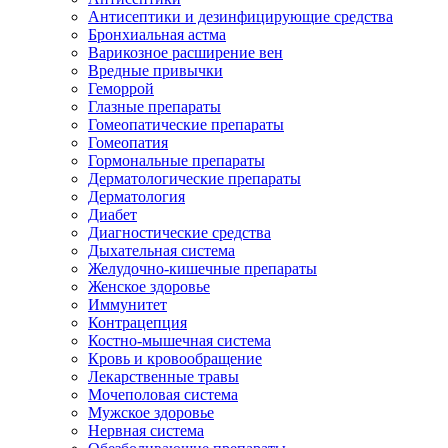
Антисептики и дезинфицирующие средства
Бронхиальная астма
Варикозное расширение вен
Вредные привычки
Геморрой
Глазные препараты
Гомеопатические препараты
Гомеопатия
Гормональные препараты
Дерматологические препараты
Дерматология
Диабет
Диагностические средства
Дыхательная система
Желудочно-кишечные препараты
Женское здоровье
Иммунитет
Контрацепция
Костно-мышечная система
Кровь и кровообращение
Лекарственные травы
Мочеполовая система
Мужское здоровье
Нервная система