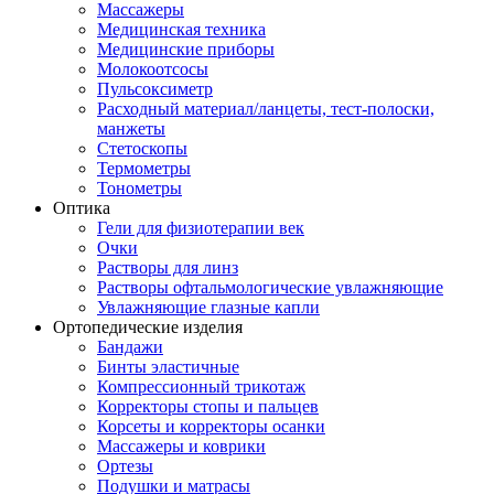
Массажеры
Медицинская техника
Медицинские приборы
Молокоотсосы
Пульсоксиметр
Расходный материал/ланцеты, тест-полоски,
манжеты
Стетоскопы
Термометры
Тонометры
Оптика
Гели для физиотерапии век
Очки
Растворы для линз
Растворы офтальмологические увлажняющие
Увлажняющие глазные капли
Ортопедические изделия
Бандажи
Бинты эластичные
Компрессионный трикотаж
Корректоры стопы и пальцев
Корсеты и корректоры осанки
Массажеры и коврики
Ортезы
Подушки и матрасы