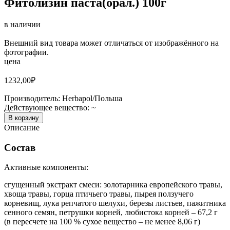
Фитолизин паста(орал.) 100г
в наличии
Внешний вид товара может отличаться от изображённого на
фотографии.
цена
1232,00
₽
Производитель:
Herbapol/Польша
Действующее вещество:
~
В корзину
Описание
Состав
Активные компоненты:
сгущенный экстракт смеси: золотарника европейского травы,
хвоща травы, горца птичьего травы, пырея ползучего
корневищ, лука репчатого шелухи, березы листьев, пажитника
сенного семян, петрушки корней, любистока корней – 67,2 г
(в пересчете на 100 % сухое вещество – не менее 8,06 г)