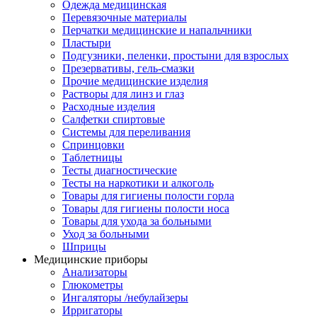
Одежда медицинская
Перевязочные материалы
Перчатки медицинские и напальчники
Пластыри
Подгузники, пеленки, простыни для взрослых
Презервативы, гель-смазки
Прочие медицинские изделия
Растворы для линз и глаз
Расходные изделия
Салфетки спиртовые
Системы для переливания
Спринцовки
Таблетницы
Тесты диагностические
Тесты на наркотики и алкоголь
Товары для гигиены полости горла
Товары для гигиены полости носа
Товары для ухода за больными
Уход за больными
Шприцы
Медицинские приборы
Анализаторы
Глюкометры
Ингаляторы /небулайзеры
Ирригаторы