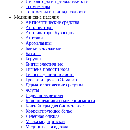
Ингаляторы и принадлежности
Термометры
Тонометры и принадлежности
Медицинские изделия
Антисептические средства
Аппликаторы
Аппликаторы Кузнецова
Аптечки
Аромалампы
Банки массажные
Бахилы
Беруши
Бинты эластичные
Гигиена полости носа
Гигиена ушной полости
Грелки и кружка Эсмарха
Дерматологические средства
Жгуты
Изделия из резины
Калоприемники и мочеприемники
Контейнеры для биоматериала
Корректирующее белье
Лечебная одежда
Маска медицинская
Медицинская одежда