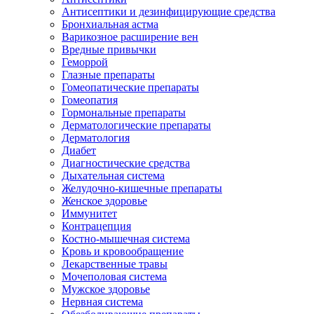
Антисептики и дезинфицирующие средства
Бронхиальная астма
Варикозное расширение вен
Вредные привычки
Геморрой
Глазные препараты
Гомеопатические препараты
Гомеопатия
Гормональные препараты
Дерматологические препараты
Дерматология
Диабет
Диагностические средства
Дыхательная система
Желудочно-кишечные препараты
Женское здоровье
Иммунитет
Контрацепция
Костно-мышечная система
Кровь и кровообращение
Лекарственные травы
Мочеполовая система
Мужское здоровье
Нервная система