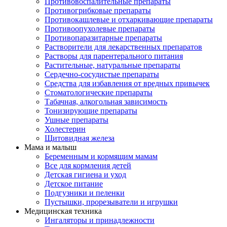
Противовоспалительные препараты
Противогрибковые препараты
Противокашлевые и отхаркивающие препараты
Противоопухолевые препараты
Противопаразитарные препараты
Растворители для лекарственных препаратов
Растворы для парентерального питания
Растительные, натуральные препараты
Сердечно-сосудистые препараты
Средства для избавления от вредных привычек
Стоматологические препараты
Табачная, алкогольная зависимость
Тонизирующие препараты
Ушные препараты
Холестерин
Щитовидная железа
Мама и малыш
Беременным и кормящим мамам
Все для кормления детей
Детская гигиена и уход
Детское питание
Подгузники и пеленки
Пустышки, прорезыватели и игрушки
Медицинская техника
Ингаляторы и принадлежности