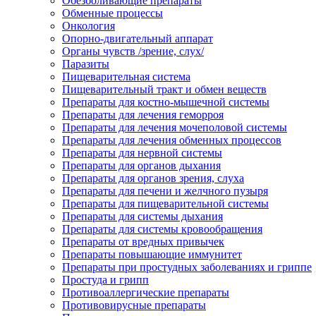
Обезболивающие препараты
Обменные процессы
Онкология
Опорно-двигательный аппарат
Органы чувств /зрение, слух/
Паразиты
Пищеварительная система
Пищеварительный тракт и обмен веществ
Препараты для костно-мышечной системы
Препараты для лечения геморроя
Препараты для лечения мочеполовой системы
Препараты для лечения обменных процессов
Препараты для нервной системы
Препараты для органов дыхания
Препараты для органов зрения, слуха
Препараты для печени и желчного пузыря
Препараты для пищеварительной системы
Препараты для системы дыхания
Препараты для системы кровообращения
Препараты от вредных привычек
Препараты повышающие иммунитет
Препараты при простудных заболеваниях и гриппе
Простуда и грипп
Противоаллергические препараты
Противовирусные препараты