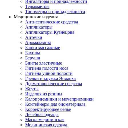
Ингаляторы и принадлежности
Термометры
Тонометры и принадлежности
Медицинские изделия
Антисептические средства
Аппликаторы
Аппликаторы Кузнецова
Аптечки
Аромалампы
Банки массажные
Бахилы
Беруши
Бинты эластичные
Гигиена полости носа
Гигиена ушной полости
Грелки и кружка Эсмарха
Дерматологические средства
Жгуты
Изделия из резины
Калоприемники и мочеприемники
Контейнеры для биоматериала
Корректирующее белье
Лечебная одежда
Маска медицинская
Медицинская одежда