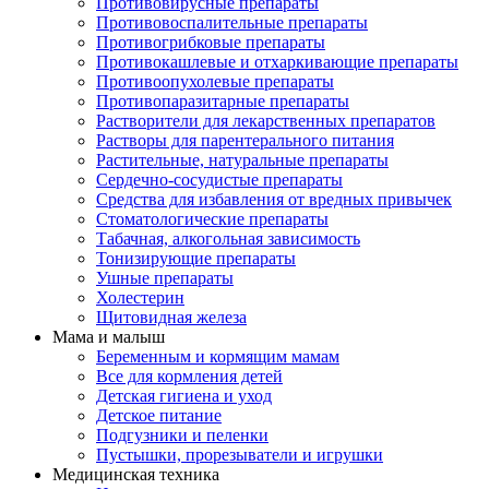
Противовирусные препараты
Противовоспалительные препараты
Противогрибковые препараты
Противокашлевые и отхаркивающие препараты
Противоопухолевые препараты
Противопаразитарные препараты
Растворители для лекарственных препаратов
Растворы для парентерального питания
Растительные, натуральные препараты
Сердечно-сосудистые препараты
Средства для избавления от вредных привычек
Стоматологические препараты
Табачная, алкогольная зависимость
Тонизирующие препараты
Ушные препараты
Холестерин
Щитовидная железа
Мама и малыш
Беременным и кормящим мамам
Все для кормления детей
Детская гигиена и уход
Детское питание
Подгузники и пеленки
Пустышки, прорезыватели и игрушки
Медицинская техника