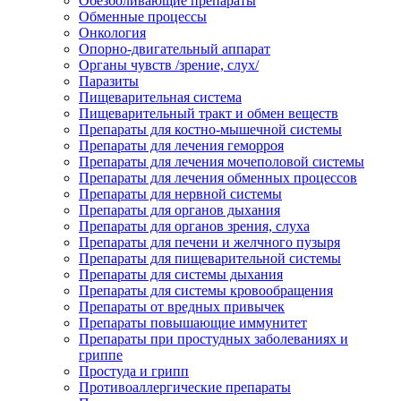
Обезболивающие препараты
Обменные процессы
Онкология
Опорно-двигательный аппарат
Органы чувств /зрение, слух/
Паразиты
Пищеварительная система
Пищеварительный тракт и обмен веществ
Препараты для костно-мышечной системы
Препараты для лечения геморроя
Препараты для лечения мочеполовой системы
Препараты для лечения обменных процессов
Препараты для нервной системы
Препараты для органов дыхания
Препараты для органов зрения, слуха
Препараты для печени и желчного пузыря
Препараты для пищеварительной системы
Препараты для системы дыхания
Препараты для системы кровообращения
Препараты от вредных привычек
Препараты повышающие иммунитет
Препараты при простудных заболеваниях и
гриппе
Простуда и грипп
Противоаллергические препараты