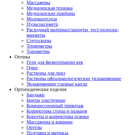
Массажеры
Медицинская техника
Медицинские приборы
Молокоотсосы
Пульсоксиметр
Расходный материал/ланцеты, тест-полоски,
манжеты
Стетоскопы
Термометры
Тонометры
Оптика
Гели для физиотерапии век
Очки
Растворы для линз
Растворы офтальмологические увлажняющие
Увлажняющие глазные капли
Ортопедические изделия
Бандажи
Бинты эластичные
Компрессионный трикотаж
Корректоры стопы и пальцев
Корсеты и корректоры осанки
Массажеры и коврики
Ортезы
Подушки и матрасы