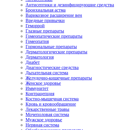
Антисептики и дезинфицирующие средства
Бронхиальная астма
Варикозное расширение вен
Вредные привычки
Геморрой
Глазные препараты
Гомеопатические препараты
Гомеопатия
Гормональные препараты
Дерматологические препараты
Дерматология
Диабет
Диагностические средства
Дыхательная система
Желудочно-кишечные препараты
Женское здоровье
Иммунитет
Контрацепция
Костно-мышечная система
Кровь и кровообращение
Лекарственные травы
Мочеполовая система
Мужское здоровье
Нервная система