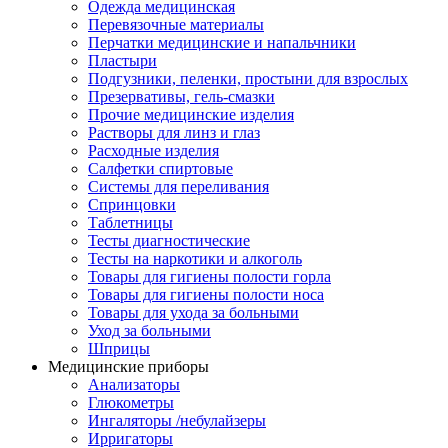
Одежда медицинская
Перевязочные материалы
Перчатки медицинские и напальчники
Пластыри
Подгузники, пеленки, простыни для взрослых
Презервативы, гель-смазки
Прочие медицинские изделия
Растворы для линз и глаз
Расходные изделия
Салфетки спиртовые
Системы для переливания
Спринцовки
Таблетницы
Тесты диагностические
Тесты на наркотики и алкоголь
Товары для гигиены полости горла
Товары для гигиены полости носа
Товары для ухода за больными
Уход за больными
Шприцы
Медицинские приборы
Анализаторы
Глюкометры
Ингаляторы /небулайзеры
Ирригаторы