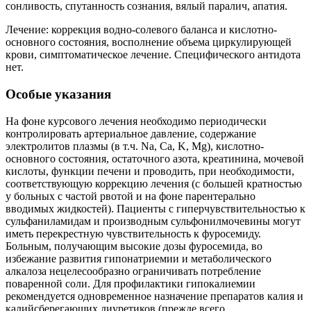
сонливость, спутанность сознания, вялый паралич, апатия.
Лечение: коррекция водно-солевого баланса и кислотно-
основного состояния, восполнение объема циркулирующей
крови, симптоматическое лечение. Специфического антидота
нет.
Особые указания
На фоне курсового лечения необходимо периодически
контролировать артериальное давление, содержание
электролитов плазмы (в т.ч. Na, Ca, K, Mg), кислотно-
основного состояния, остаточного азота, креатинина, мочевой
кислоты, функции печени и проводить, при необходимости,
соответствующую коррекцию лечения (с большей кратностью
у больных с частой рвотой и на фоне парентерально
вводимых жидкостей). Пациенты с гиперчувствительностью к
сульфаниламидам и производным сульфонилмочевины могут
иметь перекрестную чувствительность к фуросемиду.
Больным, получающим высокие дозы фуросемида, во
избежание развития гипонатриемии и метаболического
алкалоза нецелесообразно ограничивать потребление
поваренной соли. Для профилактики гипокалиемии
рекомендуется одновременное назначение препаратов калия и
калийсберегающих диуретиков (прежде всего