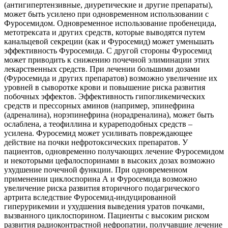
(антигипертензивные, диуретические и другие препараты),
может быть усилено при одновременном использовании с
Фуросемидом. Одновременное использование пробенецида,
метотрексата и других средств, которые выводятся путем
канальцевой секреции (как и Фуросемид) может уменьшать
эффективность Фуросемида. С другой стороны Фуросемид
может приводить к снижению почечной элиминации этих
лекарственных средств. При лечении большими дозами
(Фуросемида и других препаратов) возможно увеличение их
уровней в сыворотке крови и повышение риска развития
побочных эффектов. Эффективность гипогликемических
средств и прессорных аминов (например, эпинефрина
(адреналина), норэпинефрина (норадреналина), может быть
ослаблена, а теофиллина и курареподобных средств –
усилена. Фуросемид может усиливать повреждающее
действие на почки нефротоксических препаратов. У
пациентов, одновременно получающих лечение Фуросемидом
и некоторыми цефалоспоринами в высоких дозах возможно
ухудшение почечной функции. При одновременном
применении циклоспорина А и Фуросемида возможно
увеличение риска развития вторичного подагрического
артрита вследствие Фуросемид-индуцированной
гиперурикемии и ухудшения выведения уратов почками,
вызванного циклоспорином. Пациенты с высоким риском
развития радиоконтрастной нефропатии, получавшие лечение