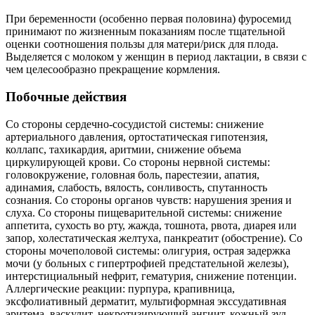
При беременности (особенно первая половина) фуросемид
принимают по жизненным показаниям после тщательной
оценки соотношения пользы для матери/риск для плода.
Выделяется с молоком у женщин в период лактации, в связи с
чем целесообразно прекращение кормления.
Побочные действия
Со стороны сердечно-сосудистой системы: снижение
артериального давления, ортостатическая гипотензия,
коллапс, тахикардия, аритмии, снижение объема
циркулирующей крови. Со стороны нервной системы:
головокружение, головная боль, парестезии, апатия,
адинамия, слабость, вялость, сонливость, спутанность
сознания. Со стороны органов чувств: нарушения зрения и
слуха. Со стороны пищеварительной системы: снижение
аппетита, сухость во рту, жажда, тошнота, рвота, диарея или
запор, холестатическая желтуха, панкреатит (обострение). Со
стороны мочеполовой системы: олигурия, острая задержка
мочи (у больных с гипертрофией предстательной железы),
интерстициальный нефрит, гематурия, снижение потенции.
Аллергические реакции: пурпура, крапивница,
эксфолиативный дерматит, мультиформная экссудативная
эритема, васкулит, некротизирующий ангиит, кожный зуд,