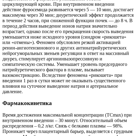
циркулирующей крови. При внутривенном введении
действие фуросемида развивается через 5 — 10 мин, достигает
максимума через 30 мин; диуретический эффект продолжается
в течение 2 часов, при сниженной функции почек — до 8 ч. В
период действия выведение ионов натрия значительно
возрастает, однако после его прекращения скорость выведения
уменьшается ниже исходного уровня (синдром «рикошета»
или «отмены»). Феномен обусловлен резкой активацией
ренин-ангиотензинового и других антинатрийуретических
нейрогуморальных звеньев регуляции в ответ на массивный
диурез, стимулирует аргининвазопрессивную и
симпатическую системы. Уменьшает уровень предсердного
натрийуретического фактора в плазме, вызывает
вазоконстрикцию. Вследствие феномена «рикошета» при
введении 1 раз в сутки может не оказывать существенного
влияния на суточное выведение натрия и артериальное
давление.
Фармакокинетика
Время достижения максимальной концентрации (ТCmax) при
внутривенном введении – 30 минут. Относительный объем
распределения – 0,2 л/кг. Связь с белками плазмы — 98%.
Проникает через плацентарный барьер, выделяется с грудным