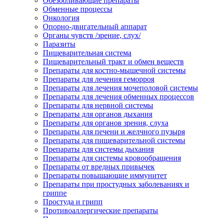
Обезболивающие препараты
Обменные процессы
Онкология
Опорно-двигательный аппарат
Органы чувств /зрение, слух/
Паразиты
Пищеварительная система
Пищеварительный тракт и обмен веществ
Препараты для костно-мышечной системы
Препараты для лечения геморроя
Препараты для лечения мочеполовой системы
Препараты для лечения обменных процессов
Препараты для нервной системы
Препараты для органов дыхания
Препараты для органов зрения, слуха
Препараты для печени и желчного пузыря
Препараты для пищеварительной системы
Препараты для системы дыхания
Препараты для системы кровообращения
Препараты от вредных привычек
Препараты повышающие иммунитет
Препараты при простудных заболеваниях и
гриппе
Простуда и грипп
Противоаллергические препараты