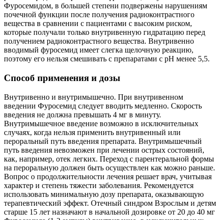
Фуросемидом, в большей степени подвержены нарушениям
почечной функции после получения радиоконтрастного
вещества в сравнении с пациентами с высоким риском,
которые получали только внутривенную гидратацию перед
получением радиоконтрастного вещества. Внутривенно
вводимый фуросемид имеет слегка щелочную реакцию,
поэтому его нельзя смешивать с препаратами с рН менее 5,5.
Способ применения и дозы
Внутривенно и внутримышечно. При внутривенном
введении Фуросемид следует вводить медленно. Скорость
введения не должна превышать 4 мг в минуту.
Внутримышечное введение возможно в исключительных
случаях, когда нельзя применить внутривенный или
пероральный путь введения препарата. Внутримышечный
путь введения невозможен при лечении острых состояний,
как, например, отек легких. Переход с парентеральной формы
на пероральную должен быть осуществлен как можно раньше.
Вопрос о продолжительности лечения решает врач, учитывая
характер и степень тяжести заболевания. Рекомендуется
использовать минимальную дозу препарата, оказывающую
терапевтический эффект. Отечный синдром Взрослым и детям
старше 15 лет назначают в начальной дозировке от 20 до 40 мг