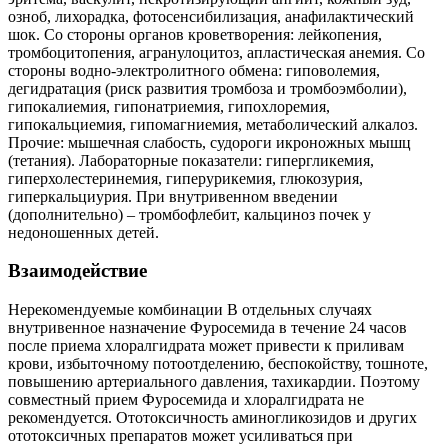
озноб, лихорадка, фотосенсибилизация, анафилактический
шок. Со стороны органов кроветворения: лейкопения,
тромбоцитопения, агранулоцитоз, апластическая анемия. Со
стороны водно-электролитного обмена: гиповолемия,
дегидратация (риск развития тромбоза и тромбоэмболии),
гипокалиемия, гипонатриемия, гипохлоремия,
гипокальциемия, гипомагниемия, метаболический алкалоз.
Прочие: мышечная слабость, судороги икроножных мышц
(тетания). Лабораторные показатели: гипергликемия,
гиперхолестеринемия, гиперурикемия, глюкозурия,
гиперкальциурия. При внутривенном введении
(дополнительно) – тромбофлебит, кальциноз почек у
недоношенных детей.
Взаимодействие
Нерекомендуемые комбинации В отдельных случаях
внутривенное назначение Фуросемида в течение 24 часов
после приема хлоралгидрата может привести к приливам
крови, избыточному потоотделению, беспокойству, тошноте,
повышению артериального давления, тахикардии. Поэтому
совместный прием Фуросемида и хлоралгидрата не
рекомендуется. Ототоксичность аминогликозидов и других
ототоксичных препаратов может усиливаться при