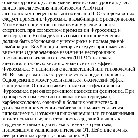
отмена фуросемида, либо уменьшение дозы фуросемида за 3
дня до начала лечения ингибиторами АПФ или
антагонистами рецепторов ангиотензина II. С осторожностью
следует применять Фуросемид в комбинации с рисперидоном.
У пожилых пациентов со слабоумием увеличивается
смертность при совместном применении Фуросемида и
рисперидона. Необходимость совместного применения
должна быть обоснована с учетом риска и пользы данной
комбинации. Комбинации, которые следует принимать во
внимание Одновременное назначение нестероидных
противовоспалительных средств (НПВС), включая
ацетилсалициловую кислоту, может снизить эффект
Фуросемида. У пациентов с дегидратацией или гиповолемией
НПВС могут вызвать острую почечную недостаточность.
Одновременно может увеличиваться токсический эффект
салицилатов. Описано также снижение эффективности
Фуросемида при одновременном назначении фенитоина. При
одновременном лечении глюкокортикостероидами,
карбеноксолоном, солодкой в больших количествах, и
длительном применении слабительных может усилиться
гипокалиемия. Возможная гипокалиемия или гипомагниемия
может повысить чувствительность сердечной мышцы к
сердечным гликозидам и лекарственным средствам,
приводящим к удлинению интервала QT. Действие других
лекарственных средств, снижающих АД