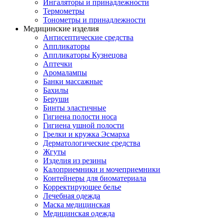
Ингаляторы и принадлежности
Термометры
Тонометры и принадлежности
Медицинские изделия
Антисептические средства
Аппликаторы
Аппликаторы Кузнецова
Аптечки
Аромалампы
Банки массажные
Бахилы
Беруши
Бинты эластичные
Гигиена полости носа
Гигиена ушной полости
Грелки и кружка Эсмарха
Дерматологические средства
Жгуты
Изделия из резины
Калоприемники и мочеприемники
Контейнеры для биоматериала
Корректирующее белье
Лечебная одежда
Маска медицинская
Медицинская одежда