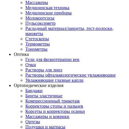
Массажеры
Медицинская техника
Медицинские приборы
Молокоотсосы
Пульсоксиметр
Расходный материал/ланцеты, тест-полоски,
манжеты
Стетоскопы
Термометры
Тонометры
Оптика
Гели для физиотерапии век
Очки
Растворы для линз
Растворы офтальмологические увлажняющие
Увлажняющие глазные капли
Ортопедические изделия
Бандажи
Бинты эластичные
Компрессионный трикотаж
Корректоры стопы и пальцев
Корсеты и корректоры осанки
Массажеры и коврики
Ортезы
Подушки и матрасы