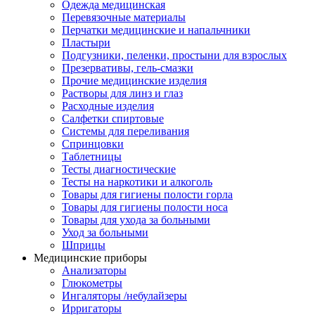
Одежда медицинская
Перевязочные материалы
Перчатки медицинские и напальчники
Пластыри
Подгузники, пеленки, простыни для взрослых
Презервативы, гель-смазки
Прочие медицинские изделия
Растворы для линз и глаз
Расходные изделия
Салфетки спиртовые
Системы для переливания
Спринцовки
Таблетницы
Тесты диагностические
Тесты на наркотики и алкоголь
Товары для гигиены полости горла
Товары для гигиены полости носа
Товары для ухода за больными
Уход за больными
Шприцы
Медицинские приборы
Анализаторы
Глюкометры
Ингаляторы /небулайзеры
Ирригаторы