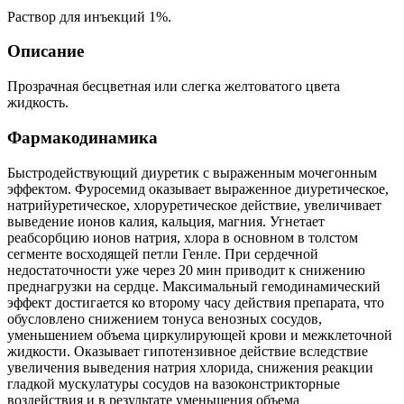
Раствор для инъекций 1%.
Описание
Прозрачная бесцветная или слегка желтоватого цвета
жидкость.
Фармакодинамика
Быстродействующий диуретик с выраженным мочегонным
эффектом. Фуросемид оказывает выраженное диуретическое,
натрийуретическое, хлоруретическое действие, увеличивает
выведение ионов калия, кальция, магния. Угнетает
реабсорбцию ионов натрия, хлора в основном в толстом
сегменте восходящей петли Генле. При сердечной
недостаточности уже через 20 мин приводит к снижению
преднагрузки на сердце. Максимальный гемодинамический
эффект достигается ко второму часу действия препарата, что
обусловлено снижением тонуса венозных сосудов,
уменьшением объема циркулирующей крови и межклеточной
жидкости. Оказывает гипотензивное действие вследствие
увеличения выведения натрия хлорида, снижения реакции
гладкой мускулатуры сосудов на вазоконстрикторные
воздействия и в результате уменьшения объема