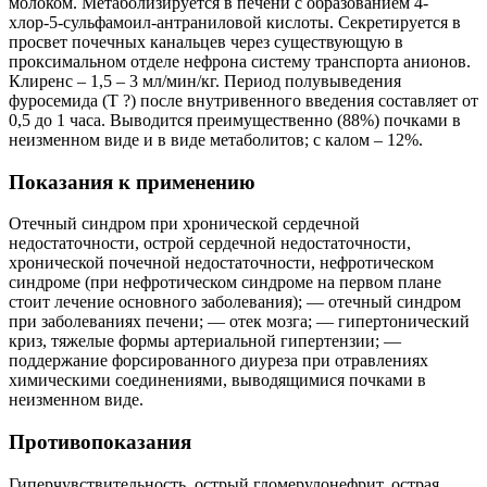
молоком. Метаболизируется в печени с образованием 4-
хлор-5-сульфамоил-антраниловой кислоты. Секретируется в
просвет почечных канальцев через существующую в
проксимальном отделе нефрона систему транспорта анионов.
Клиренс – 1,5 – 3 мл/мин/кг. Период полувыведения
фуросемида (Т ?) после внутривенного введения составляет от
0,5 до 1 часа. Выводится преимущественно (88%) почками в
неизменном виде и в виде метаболитов; с калом – 12%.
Показания к применению
Отечный синдром при хронической сердечной
недостаточности, острой сердечной недостаточности,
хронической почечной недостаточности, нефротическом
синдроме (при нефротическом синдроме на первом плане
стоит лечение основного заболевания); — отечный синдром
при заболеваниях печени; — отек мозга; — гипертонический
криз, тяжелые формы артериальной гипертензии; —
поддержание форсированного диуреза при отравлениях
химическими соединениями, выводящимися почками в
неизменном виде.
Противопоказания
Гиперчувствительность, острый гломерулонефрит, острая