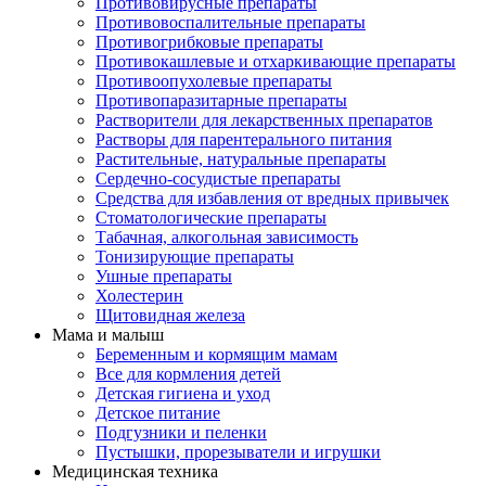
Противовирусные препараты
Противовоспалительные препараты
Противогрибковые препараты
Противокашлевые и отхаркивающие препараты
Противоопухолевые препараты
Противопаразитарные препараты
Растворители для лекарственных препаратов
Растворы для парентерального питания
Растительные, натуральные препараты
Сердечно-сосудистые препараты
Средства для избавления от вредных привычек
Стоматологические препараты
Табачная, алкогольная зависимость
Тонизирующие препараты
Ушные препараты
Холестерин
Щитовидная железа
Мама и малыш
Беременным и кормящим мамам
Все для кормления детей
Детская гигиена и уход
Детское питание
Подгузники и пеленки
Пустышки, прорезыватели и игрушки
Медицинская техника