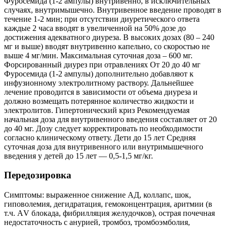
Фуросемида (1-2 ампулы) внутривенно, в исключительных
случаях, внутримышечно. Внутривенное введение проводят в
течение 1-2 мин; при отсутствии диуретического ответа
каждые 2 часа вводят в увеличенной на 50% дозе до
достижения адекватного диуреза. В высоких дозах (80 – 240
мг и выше) вводят внутривенно капельно, со скоростью не
выше 4 мг/мин. Максимальная суточная доза – 600 мг.
Форсированный диурез при отравлениях От 20 до 40 мг
Фуросемида (1-2 ампулы) дополнительно добавляют к
инфузионному электролитному раствору. Дальнейшее
лечение проводится в зависимости от объема диуреза и
должно возмещать потерянное количество жидкости и
электролитов. Гипертонический криз Рекомендуемая
начальная доза для внутривенного введения составляет от 20
до 40 мг. Дозу следует корректировать по необходимости
согласно клиническому ответу. Дети до 15 лет Средняя
суточная доза для внутривенного или внутримышечного
введения у детей до 15 лет — 0,5-1,5 мг/кг.
Передозировка
Симптомы: выраженное снижение АД, коллапс, шок,
гиповолемия, дегидратация, гемоконцентрация, аритмии (в
т.ч. АV блокада, фибрилляция желудочков), острая почечная
недостаточность с анурией, тромбоз, тромбоэмболия,