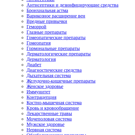
Антисептики и дезинфицирующие средства
Бронхиальная астма
Варикозное расширение вен
Вредные привычки
Геморрой
Глазные препараты
Гомеопатические препараты
Гомеопатия
Гормональные препараты
Дерматологические препараты
Дерматология
Диабет
Диагностические средства
Дыхательная система
Желудочно-кишечные препараты
Женское здоровье
Иммунитет
Контрацепция
Костно-мышечная система
Кровь и кровообращение
Лекарственные травы
Мочеполовая система
Мужское здоровье
Нервная система