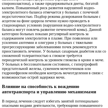
спиронолактона), а также придерживаться диеты, богатой
калием. Повышенный риск развития нарушений водно-
электролитного баланса отмечается у больных с почечной
недостаточностью. Подбор режима дозирования больным с
асцитом на фоне цирроза печени нужно проводить в
стационарных условиях (нарушения водно-электролитного
баланса могут повлечь развитие печеночной комы). Данной
категории больных показан регулярный контроль за
содержанием электролитов в плазме. При появлении или
усилении азотемии и олигурии у больных с тяжелыми
прогрессирующими заболеваниями почек рекомендуется
приостановить лечение. У больных сахарным диабетом или со
сниженной толерантностью к глюкозе требуется
периодический контроль за уровнем глюкозы в крови и моче.
У больных в бессознательном состоянии, с гипертрофией
предстательной железы, сужением мочеточников или
гидронефрозом необходим контроль мочеотделения в связи с
возможностью острой задержки мочи.
Влияние на способность к вождению
автотранспорта и управлению механизмами
В период лечения следует избегать занятий потенциально
опасными видами деятельности, требующими повышенного