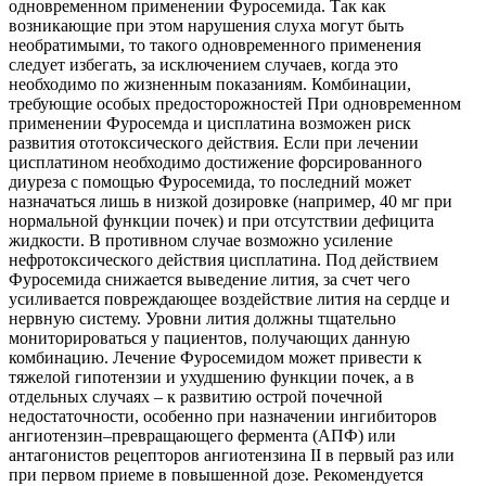
одновременном применении Фуросемида. Так как
возникающие при этом нарушения слуха могут быть
необратимыми, то такого одновременного применения
следует избегать, за исключением случаев, когда это
необходимо по жизненным показаниям. Комбинации,
требующие особых предосторожностей При одновременном
применении Фуросемда и цисплатина возможен риск
развития ототоксического действия. Если при лечении
цисплатином необходимо достижение форсированного
диуреза с помощью Фуросемида, то последний может
назначаться лишь в низкой дозировке (например, 40 мг при
нормальной функции почек) и при отсутствии дефицита
жидкости. В противном случае возможно усиление
нефротоксического действия цисплатина. Под действием
Фуросемида снижается выведение лития, за счет чего
усиливается повреждающее воздействие лития на сердце и
нервную систему. Уровни лития должны тщательно
мониторироваться у пациентов, получающих данную
комбинацию. Лечение Фуросемидом может привести к
тяжелой гипотензии и ухудшению функции почек, а в
отдельных случаях – к развитию острой почечной
недостаточности, особенно при назначении ингибиторов
ангиотензин–превращающего фермента (АПФ) или
антагонистов рецепторов ангиотензина II в первый раз или
при первом приеме в повышенной дозе. Рекомендуется