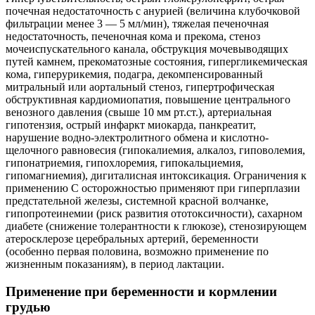
почечная недостаточность с анурией (величина клубочковой
фильтрации менее 3 — 5 мл/мин), тяжелая печеночная
недостаточность, печеночная кома и прекома, стеноз
мочеиспускательного канала, обструкция мочевыводящих
путей камнем, прекоматозные состояния, гипергликемическая
кома, гиперурикемия, подагра, декомпенсированный
митральный или аортальный стеноз, гипертрофическая
обструктивная кардиомиопатия, повышение центрального
венозного давления (свыше 10 мм рт.ст.), артериальная
гипотензия, острый инфаркт миокарда, панкреатит,
нарушение водно-электролитного обмена и кислотно-
щелочного равновесия (гипокалиемия, алкалоз, гиповолемия,
гипонатриемия, гипохлоремия, гипокальциемия,
гипомагниемия), дигиталисная интоксикация. Ограничения к
применению С осторожностью применяют при гиперплазии
предстательной железы, системной красной волчанке,
гипопротеинемии (риск развития ототоксичности), сахарном
диабете (снижение толерантности к глюкозе), стенозирующем
атеросклерозе церебральных артерий, беременности
(особенно первая половина, возможно применение по
жизненным показаниям), в период лактации.
Применение при беременности и кормлении
грудью