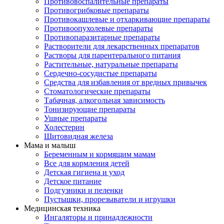
Противовоспалительные препараты
Противогрибковые препараты
Противокашлевые и отхаркивающие препараты
Противоопухолевые препараты
Противопаразитарные препараты
Растворители для лекарственных препаратов
Растворы для парентерального питания
Растительные, натуральные препараты
Сердечно-сосудистые препараты
Средства для избавления от вредных привычек
Стоматологические препараты
Табачная, алкогольная зависимость
Тонизирующие препараты
Ушные препараты
Холестерин
Щитовидная железа
Мама и малыш
Беременным и кормящим мамам
Все для кормления детей
Детская гигиена и уход
Детское питание
Подгузники и пеленки
Пустышки, прорезыватели и игрушки
Медицинская техника
Ингаляторы и принадлежности