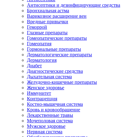
Антисептики и дезинфицирующие средства
Бронхиальная астма
Варикозное расширение вен
Вредные привычки
Геморрой
Глазные препараты
Гомеопатические препараты
Гомеопатия
Гормональные препараты
Дерматологические препараты
Дерматология
Диабет
Диагностические средства
Дыхательная система
Желудочно-кишечные препараты
Женское здоровье
Иммунитет
Контрацепция
Костно-мышечная система
Кровь и кровообращение
Лекарственные травы
Мочеполовая система
Мужское здоровье
Нервная система