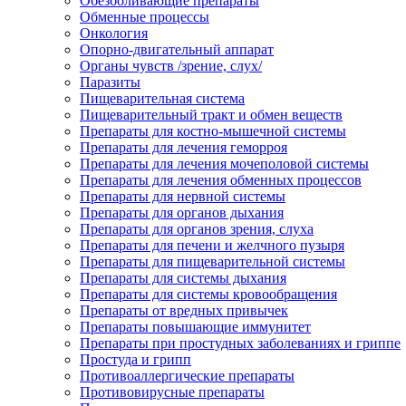
Обезболивающие препараты
Обменные процессы
Онкология
Опорно-двигательный аппарат
Органы чувств /зрение, слух/
Паразиты
Пищеварительная система
Пищеварительный тракт и обмен веществ
Препараты для костно-мышечной системы
Препараты для лечения геморроя
Препараты для лечения мочеполовой системы
Препараты для лечения обменных процессов
Препараты для нервной системы
Препараты для органов дыхания
Препараты для органов зрения, слуха
Препараты для печени и желчного пузыря
Препараты для пищеварительной системы
Препараты для системы дыхания
Препараты для системы кровообращения
Препараты от вредных привычек
Препараты повышающие иммунитет
Препараты при простудных заболеваниях и гриппе
Простуда и грипп
Противоаллергические препараты
Противовирусные препараты