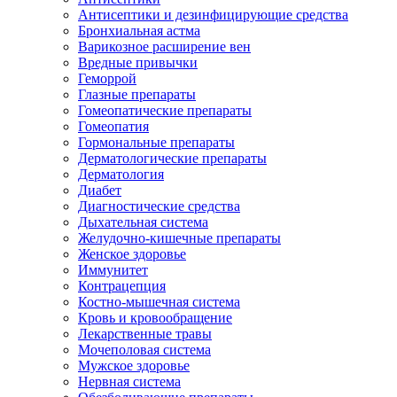
Антисептики и дезинфицирующие средства
Бронхиальная астма
Варикозное расширение вен
Вредные привычки
Геморрой
Глазные препараты
Гомеопатические препараты
Гомеопатия
Гормональные препараты
Дерматологические препараты
Дерматология
Диабет
Диагностические средства
Дыхательная система
Желудочно-кишечные препараты
Женское здоровье
Иммунитет
Контрацепция
Костно-мышечная система
Кровь и кровообращение
Лекарственные травы
Мочеполовая система
Мужское здоровье
Нервная система