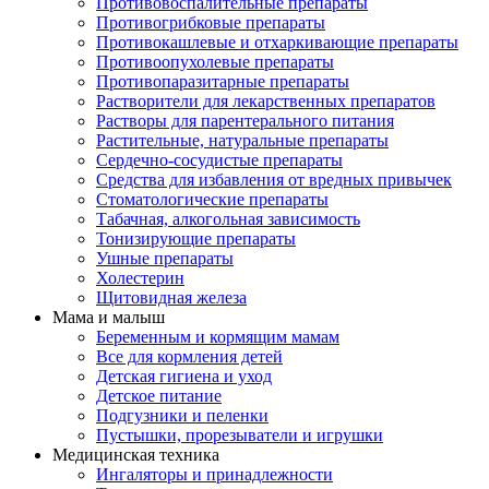
Противовоспалительные препараты
Противогрибковые препараты
Противокашлевые и отхаркивающие препараты
Противоопухолевые препараты
Противопаразитарные препараты
Растворители для лекарственных препаратов
Растворы для парентерального питания
Растительные, натуральные препараты
Сердечно-сосудистые препараты
Средства для избавления от вредных привычек
Стоматологические препараты
Табачная, алкогольная зависимость
Тонизирующие препараты
Ушные препараты
Холестерин
Щитовидная железа
Мама и малыш
Беременным и кормящим мамам
Все для кормления детей
Детская гигиена и уход
Детское питание
Подгузники и пеленки
Пустышки, прорезыватели и игрушки
Медицинская техника
Ингаляторы и принадлежности