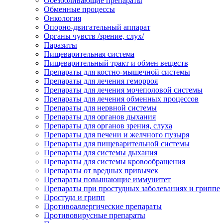
Обезболивающие препараты
Обменные процессы
Онкология
Опорно-двигательный аппарат
Органы чувств /зрение, слух/
Паразиты
Пищеварительная система
Пищеварительный тракт и обмен веществ
Препараты для костно-мышечной системы
Препараты для лечения геморроя
Препараты для лечения мочеполовой системы
Препараты для лечения обменных процессов
Препараты для нервной системы
Препараты для органов дыхания
Препараты для органов зрения, слуха
Препараты для печени и желчного пузыря
Препараты для пищеварительной системы
Препараты для системы дыхания
Препараты для системы кровообращения
Препараты от вредных привычек
Препараты повышающие иммунитет
Препараты при простудных заболеваниях и гриппе
Простуда и грипп
Противоаллергические препараты
Противовирусные препараты