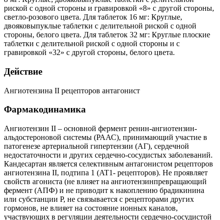
риской с одной стороны и гравировкой «8» с другой стороны,
светло-розового цвета. Для таблеток 16 мг: Круглые,
двояковыпуклые таблетки с делительной риской с одной
стороны, белого цвета. Для таблеток 32 мг: Круглые плоские
таблетки с делительной риской с одной стороны и с
гравировкой «32» с другой стороны, белого цвета.
Действие
Ангиотензина II рецепторов антагонист
Фармакодинамика
Ангиотензин II – основной фермент ренин-ангиотензин-
альдостероновой системы (РААС), принимающий участие в
патогенезе артериальной гипертензии (АГ), сердечной
недостаточности и других сердечно-сосудистых заболеваний.
Кандесартан является селективным антагонистом рецепторов
ангиотензина II, подтипа 1 (AT1- рецепторов). Не проявляет
свойств агониста (не влияет на ангиотензинпревращающий
фермент (АПФ) и не приводит к накоплению брадикинина
или субстанции Р, не связывается с рецепторами других
гормонов, не влияет на состояние ионных каналов,
участвующих в регуляции деятельности сердечно-сосудистой