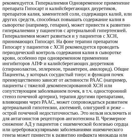
рекомендуется. Гиперкалиемия Одновременное применение
препарата Гипосарт и калийсберегающих диуретиков,
препаратов калия, заменителей соли, содержащих калий, или
других средств, способных повышать содержание калия в
сыворотке (например, гепарин), может привести к развитию
гиперкалиемии у пациентов с артериальной гипертензией.
Гиперкалиемия может развиться и у пациентов с ХСН,
принимающих Гипосарт. На фоне терапии препаратом
Гипосарт у пациентов с ХСН рекомендуется проводить
периодический контроль содержания калия в сыворотке
крови, особенно при одновременном применении
ингибиторов АПФ и калийсберегающих диуретиков
(спиронолактон, эплеренон, триамтерен, амилорид). Общие
Пациенты, у которых сосудистый тонус и функция почек
преимущественно зависят от активности РААС (например,
пациенты с тяжелой декомпенсированной ХСН или
сопутствующим заболеванием почек, в т.ч. односторонний
стеноз почечной артерии), терапия другими препаратами,
влияющими через РААС, может сопровождаться развитием
артериальной гипотензии, азотемией, олигурией и реже –
острой почечной недостаточностью. Это нельзя исключить и
для антагонистов рецепторов ангиотензина II. Чрезмерное
снижение АД у пациентов с ишемической болезнью сердца
или цереброваскулярными заболеваниями ишемического
генеза может привести к развитию инфаркта миокарда или