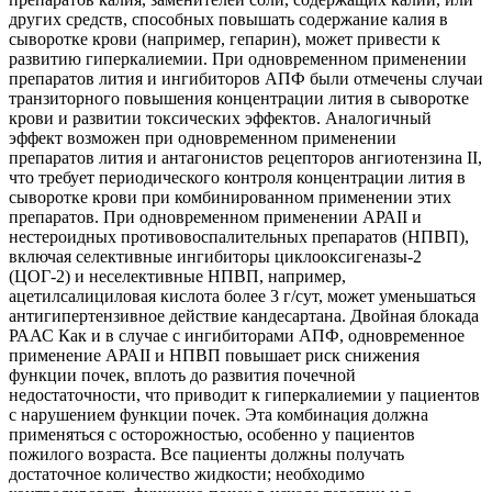
других средств, способных повышать содержание калия в
сыворотке крови (например, гепарин), может привести к
развитию гиперкалиемии. При одновременном применении
препаратов лития и ингибиторов АПФ были отмечены случаи
транзиторного повышения концентрации лития в сыворотке
крови и развитии токсических эффектов. Аналогичный
эффект возможен при одновременном применении
препаратов лития и антагонистов рецепторов ангиотензина II,
что требует периодического контроля концентрации лития в
сыворотке крови при комбинированном применении этих
препаратов. При одновременном применении АРАII и
нестероидных противовоспалительных препаратов (НПВП),
включая селективные ингибиторы циклооксигеназы-2
(ЦОГ-2) и неселективные НПВП, например,
ацетилсалициловая кислота более 3 г/сут, может уменьшаться
антигипертензивное действие кандесартана. Двойная блокада
РААС Как и в случае с ингибиторами АПФ, одновременное
применение АРАII и НПВП повышает риск снижения
функции почек, вплоть до развития почечной
недостаточности, что приводит к гиперкалиемии у пациентов
с нарушением функции почек. Эта комбинация должна
применяться с осторожностью, особенно у пациентов
пожилого возраста. Все пациенты должны получать
достаточное количество жидкости; необходимо