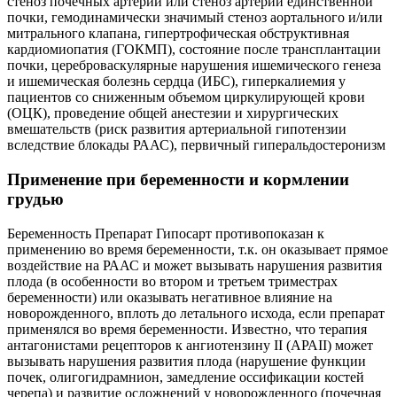
стеноз почечных артерий или стеноз артерии единственной
почки, гемодинамически значимый стеноз аортального и/или
митрального клапана, гипертрофическая обструктивная
кардиомиопатия (ГОКМП), состояние после трансплантации
почки, цереброваскулярные нарушения ишемического генеза
и ишемическая болезнь сердца (ИБС), гиперкалиемия у
пациентов со сниженным объемом циркулирующей крови
(ОЦК), проведение общей анестезии и хирургических
вмешательств (риск развития артериальной гипотензии
вследствие блокады РААС), первичный гиперальдостеронизм
Применение при беременности и кормлении
грудью
Беременность Препарат Гипосарт противопоказан к
применению во время беременности, т.к. он оказывает прямое
воздействие на РААС и может вызывать нарушения развития
плода (в особенности во втором и третьем триместрах
беременности) или оказывать негативное влияние на
новорожденного, вплоть до летального исхода, если препарат
применялся во время беременности. Известно, что терапия
антагонистами рецепторов к ангиотензину II (АРАII) может
вызывать нарушения развития плода (нарушение функции
почек, олигогидрамнион, замедление оссификации костей
черепа) и развитие осложнений у новорожденного (почечная