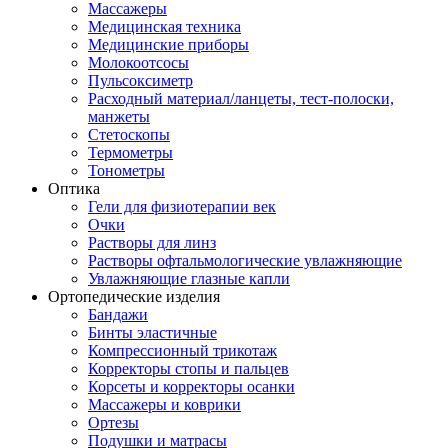
Массажеры
Медицинская техника
Медицинские приборы
Молокоотсосы
Пульсоксиметр
Расходный материал/ланцеты, тест-полоски,
манжеты
Стетоскопы
Термометры
Тонометры
Оптика
Гели для физиотерапии век
Очки
Растворы для линз
Растворы офтальмологические увлажняющие
Увлажняющие глазные капли
Ортопедические изделия
Бандажи
Бинты эластичные
Компрессионный трикотаж
Корректоры стопы и пальцев
Корсеты и корректоры осанки
Массажеры и коврики
Ортезы
Подушки и матрасы