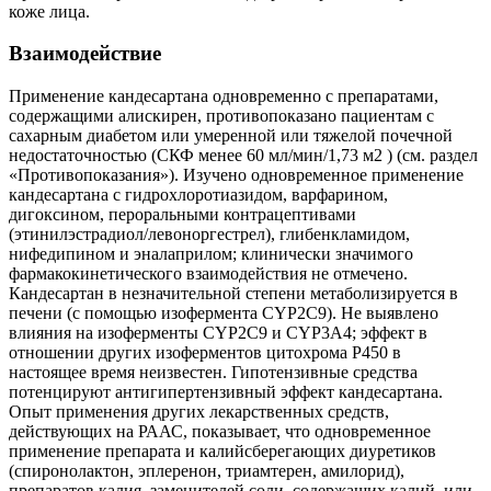
коже лица.
Взаимодействие
Применение кандесартана одновременно с препаратами,
содержащими алискирен, противопоказано пациентам с
сахарным диабетом или умеренной или тяжелой почечной
недостаточностью (СКФ менее 60 мл/мин/1,73 м2 ) (см. раздел
«Противопоказания»). Изучено одновременное применение
кандесартана с гидрохлоротиазидом, варфарином,
дигоксином, пероральными контрацептивами
(этинилэстрадиол/левоноргестрел), глибенкламидом,
нифедипином и эналаприлом; клинически значимого
фармакокинетического взаимодействия не отмечено.
Кандесартан в незначительной степени метаболизируется в
печени (с помощью изофермента CYP2C9). Не выявлено
влияния на изоферменты CYP2C9 и CYP3A4; эффект в
отношении других изоферментов цитохрома P450 в
настоящее время неизвестен. Гипотензивные средства
потенцируют антигипертензивный эффект кандесартана.
Опыт применения других лекарственных средств,
действующих на РААС, показывает, что одновременное
применение препарата и калийсберегающих диуретиков
(спиронолактон, эплеренон, триамтерен, амилорид),
препаратов калия, заменителей соли, содержащих калий, или