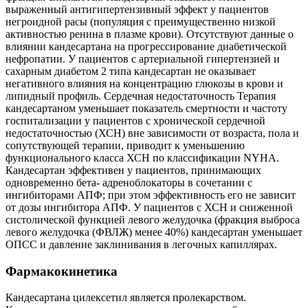
выраженный антигипертензивный эффект у пациентов
негроидной расы (популяция с преимущественно низкой
активностью ренина в плазме крови). Отсутствуют данные о
влиянии кандесартана на прогрессирование диабетической
нефропатии. У пациентов с артериальной гипертензией и
сахарным диабетом 2 типа кандесартан не оказывает
негативного влияния на концентрацию глюкозы в крови и
липидный профиль. Сердечная недостаточность Терапия
кандесартаном уменьшает показатель смертности и частоту
госпитализации у пациентов с хронической сердечной
недостаточностью (ХСН) вне зависимости от возраста, пола и
сопутствующей терапии, приводит к уменьшению
функционального класса ХСН по классификации NYHA.
Кандесартан эффективен у пациентов, принимающих
одновременно бета- адреноблокаторы в сочетании с
ингибиторами АПФ; при этом эффективность его не зависит
от дозы ингибитора АПФ. У пациентов с ХСН и сниженной
систолической функцией левого желудочка (фракция выброса
левого желудочка (ФВЛЖ) менее 40%) кандесартан уменьшает
ОПСС и давление заклинивания в легочных капиллярах.
Фармакокинетика
Кандесартана цилексетил является пролекарством.