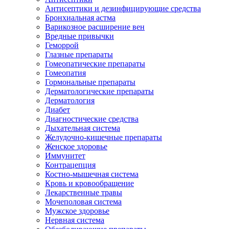
Антисептики и дезинфицирующие средства
Бронхиальная астма
Варикозное расширение вен
Вредные привычки
Геморрой
Глазные препараты
Гомеопатические препараты
Гомеопатия
Гормональные препараты
Дерматологические препараты
Дерматология
Диабет
Диагностические средства
Дыхательная система
Желудочно-кишечные препараты
Женское здоровье
Иммунитет
Контрацепция
Костно-мышечная система
Кровь и кровообращение
Лекарственные травы
Мочеполовая система
Мужское здоровье
Нервная система