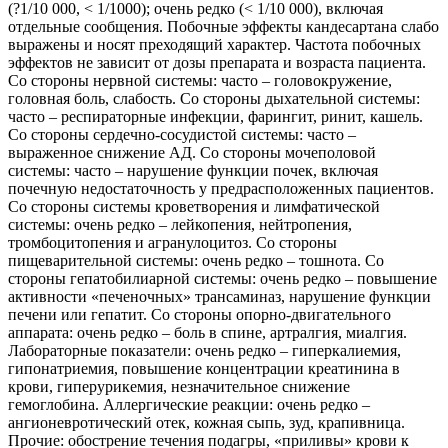
(
?
1/10 000, < 1/1000); очень редко (< 1/10 000), включая
отдельные сообщения. Побочные эффекты кандесартана слабо
выражены и носят преходящий характер. Частота побочных
эффектов не зависит от дозы препарата и возраста пациента.
Со стороны нервной системы: часто – головокружение,
головная боль, слабость. Со стороны дыхательной системы:
часто – респираторные инфекции, фарингит, ринит, кашель.
Со стороны сердечно-сосудистой системы: часто –
выраженное снижение АД. Со стороны мочеполовой
системы: часто – нарушение функции почек, включая
почечную недостаточность у предрасположенных пациентов.
Со стороны системы кроветворения и лимфатической
системы: очень редко – лейкопения, нейтропения,
тромбоцитопения и агранулоцитоз. Со стороны
пищеварительной системы: очень редко – тошнота. Со
стороны гепатобилиарной системы: очень редко – повышение
активности «печеночных» трансаминаз, нарушение функции
печени или гепатит. Со стороны опорно-двигательного
аппарата: очень редко – боль в спине, артралгия, миалгия.
Лабораторные показатели: очень редко – гиперкалиемия,
гипонатриемия, повышение концентрации креатинина в
крови, гиперурикемия, незначительное снижение
гемоглобина. Аллергические реакции: очень редко –
ангионевротический отек, кожная сыпь, зуд, крапивница.
Прочие: обострение течения подагры, «приливы» крови к