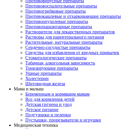
Противовирусные препараты
Противовоспалительные препараты
Противогрибковые препараты
Противокашлевые и отхаркивающие препараты
Противоопухолевые препараты
Противопаразитарные препараты
Растворители для лекарственных препаратов
Растворы для парентерального питания
Растительные, натуральные препараты
Сердечно-сосудистые препараты
Средства для избавления от вредных привычек
Стоматологические препараты
Табачная, алкогольная зависимость
Тонизирующие препараты
Ушные препараты
Холестерин
Щитовидная железа
Мама и малыш
Беременным и кормящим мамам
Все для кормления детей
Детская гигиена и уход
Детское питание
Подгузники и пеленки
Пустышки, прорезыватели и игрушки
Медицинская техника