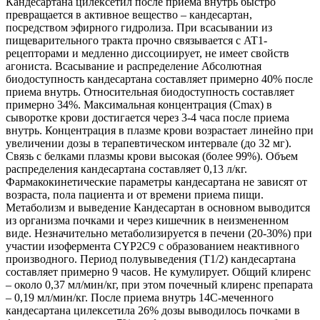
Кандесартана цилексетил после приема внутрь быстро
превращается в активное вещество – кандесартан,
посредством эфирного гидролиза. При всасывании из
пищеварительного тракта прочно связывается с AT1-
рецепторами и медленно диссоциирует, не имеет свойств
агониста. Всасывание и распределение Абсолютная
биодоступность кандесартана составляет примерно 40% после
приема внутрь. Относительная биодоступность составляет
примерно 34%. Максимальная концентрация (Сmax) в
сыворотке крови достигается через 3-4 часа после приема
внутрь. Концентрация в плазме крови возрастает линейно при
увеличении дозы в терапевтическом интервале (до 32 мг).
Связь с белками плазмы крови высокая (более 99%). Объем
распределения кандесартана составляет 0,13 л/кг.
Фармакокинетические параметры кандесартана не зависят от
возраста, пола пациента и от времени приема пищи.
Метаболизм и выведение Кандесартан в основном выводится
из организма почками и через кишечник в неизмененном
виде. Незначительно метаболизируется в печени (20-30%) при
участии изофермента CYP2C9 с образованием неактивного
производного. Период полувыведения (Т1/2) кандесартана
составляет примерно 9 часов. Не кумулирует. Общий клиренс
– около 0,37 мл/мин/кг, при этом почечный клиренс препарата
– 0,19 мл/мин/кг. После приема внутрь 14С-меченного
кандесартана цилексетила 26% дозы выводилось почками в