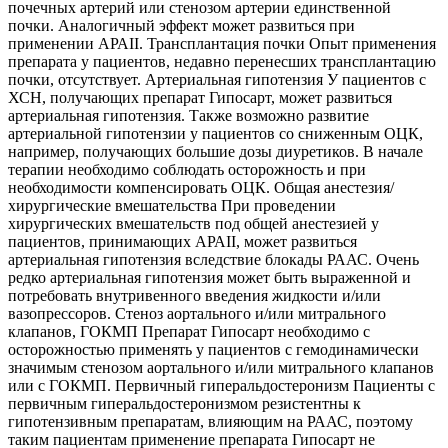
почечных артерий или стенозом артерии единственной
почки. Аналогичный эффект может развиться при
применении АРАII. Трансплантация почки Опыт применения
препарата у пациентов, недавно перенесших трансплантацию
почки, отсутствует. Артериальная гипотензия У пациентов с
ХСН, получающих препарат Гипосарт, может развиться
артериальная гипотензия. Также возможно развитие
артериальной гипотензии у пациентов со сниженным ОЦК,
например, получающих большие дозы диуретиков. В начале
терапии необходимо соблюдать осторожность и при
необходимости компенсировать ОЦК. Общая анестезия/
хирургические вмешательства При проведении
хирургических вмешательств под общей анестезией у
пациентов, принимающих АРАII, может развиться
артериальная гипотензия вследствие блокады РААС. Очень
редко артериальная гипотензия может быть выраженной и
потребовать внутривенного введения жидкости и/или
вазопрессоров. Стеноз аортального и/или митрального
клапанов, ГОКМП Препарат Гипосарт необходимо с
осторожностью применять у пациентов с гемодинамически
значимым стенозом аортального и/или митрального клапанов
или с ГОКМП. Первичный гиперальдостеронизм Пациенты с
первичным гиперальдостеронизмом резистентны к
гипотензивным препаратам, влияющим на РААС, поэтому
таким пациентам применение препарата Гипосарт не