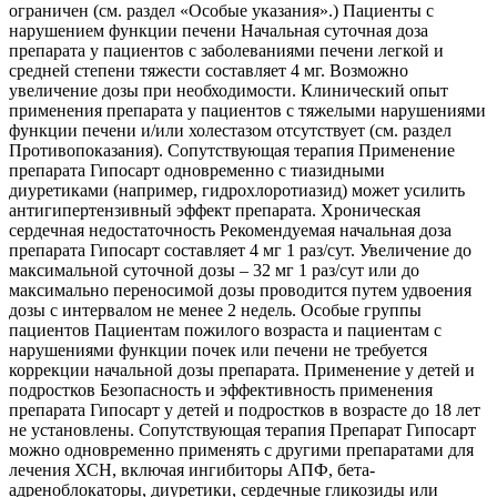
ограничен (см. раздел «Особые указания».) Пациенты с
нарушением функции печени Начальная суточная доза
препарата у пациентов с заболеваниями печени легкой и
средней степени тяжести составляет 4 мг. Возможно
увеличение дозы при необходимости. Клинический опыт
применения препарата у пациентов с тяжелыми нарушениями
функции печени и/или холестазом отсутствует (см. раздел
Противопоказания). Сопутствующая терапия Применение
препарата Гипосарт одновременно с тиазидными
диуретиками (например, гидрохлоротиазид) может усилить
антигипертензивный эффект препарата. Хроническая
сердечная недостаточность Рекомендуемая начальная доза
препарата Гипосарт составляет 4 мг 1 раз/сут. Увеличение до
максимальной суточной дозы – 32 мг 1 раз/сут или до
максимально переносимой дозы проводится путем удвоения
дозы с интервалом не менее 2 недель. Особые группы
пациентов Пациентам пожилого возраста и пациентам с
нарушениями функции почек или печени не требуется
коррекции начальной дозы препарата. Применение у детей и
подростков Безопасность и эффективность применения
препарата Гипосарт у детей и подростков в возрасте до 18 лет
не установлены. Сопутствующая терапия Препарат Гипосарт
можно одновременно применять с другими препаратами для
лечения ХСН, включая ингибиторы АПФ, бета-
адреноблокаторы, диуретики, сердечные гликозиды или