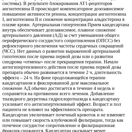
системы). В результате блокирования AT1-рецепторов
ангиотензина II происходит компенсаторное дозозависимое
повышение активности ренина, концентрации ангиотензина
I, ангиотензина II и снижение концентрации альдостерона в
плазме крови. Артериальная гипертензия Прием кандесартана
внутрь обеспечивает дозозависимое, плавное снижение
артериального давления (АД) за счет уменьшения общего
периферического сосудистого сопротивления (ОПСС) без
рефлекторного увеличения частоты сердечных сокращений
(ЧСС). Нет данных о развитии выраженной артериальной
гипотензии после приема первой дозы или о развитии
синдрома «отмены» после прекращения терапии. Начало
антигипертензивного действия после приема первой дозы
препарата обычно развивается в течение 2 ч, длительность
эффекта – 24 ч. На фоне продолжающейся терапии
кандесартаном в фиксированной дозе максимальное
снижение АД обычно достигается в течение 4 недель и
сохраняется на протяжении всего лечения. Добавление
тиазидного диуретика гидрохлоротиазида к кандесартану
усиливает его антигипертензивный эффект. Возраст и пол
пациента не влияют на эффективность препарата.
Кандесартан увеличивает почечный кровоток и не изменяет
или повышает скорость клубочковой фильтрации, тогда как
почечное сосудистое сопротивление и фильтрационная
фракция снижаются. Кандесартан оказывает менее