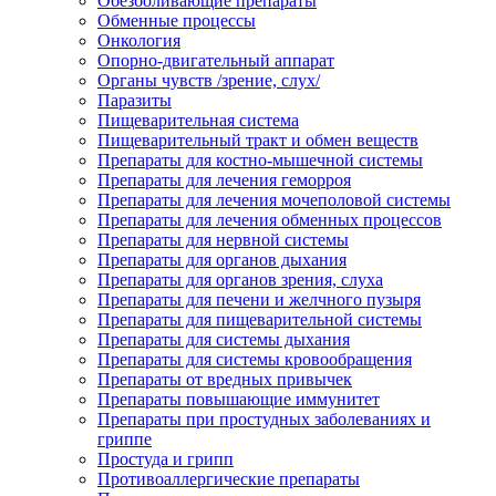
Обезболивающие препараты
Обменные процессы
Онкология
Опорно-двигательный аппарат
Органы чувств /зрение, слух/
Паразиты
Пищеварительная система
Пищеварительный тракт и обмен веществ
Препараты для костно-мышечной системы
Препараты для лечения геморроя
Препараты для лечения мочеполовой системы
Препараты для лечения обменных процессов
Препараты для нервной системы
Препараты для органов дыхания
Препараты для органов зрения, слуха
Препараты для печени и желчного пузыря
Препараты для пищеварительной системы
Препараты для системы дыхания
Препараты для системы кровообращения
Препараты от вредных привычек
Препараты повышающие иммунитет
Препараты при простудных заболеваниях и
гриппе
Простуда и грипп
Противоаллергические препараты