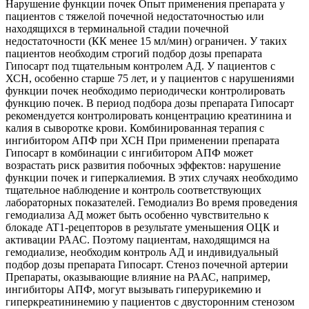
Нарушение функции почек Опыт применения препарата у
пациентов с тяжелой почечной недостаточностью или
находящихся в терминальной стадии почечной
недостаточности (КК менее 15 мл/мин) ограничен. У таких
пациентов необходим строгий подбор дозы препарата
Гипосарт под тщательным контролем АД. У пациентов с
ХСН, особенно старше 75 лет, и у пациентов с нарушениями
функции почек необходимо периодически контролировать
функцию почек. В период подбора дозы препарата Гипосарт
рекомендуется контролировать концентрацию креатинина и
калия в сыворотке крови. Комбинированная терапия с
ингибитором АПФ при ХСН При применении препарата
Гипосарт в комбинации с ингибитором АПФ может
возрастать риск развития побочных эффектов: нарушение
функции почек и гиперкалиемия. В этих случаях необходимо
тщательное наблюдение и контроль соответствующих
лабораторных показателей. Гемодиализ Во время проведения
гемодиализа АД может быть особенно чувствительно к
блокаде AT1-рецепторов в результате уменьшения ОЦК и
активации РААС. Поэтому пациентам, находящимся на
гемодиализе, необходим контроль АД и индивидуальный
подбор дозы препарата Гипосарт. Стеноз почечной артерии
Препараты, оказывающие влияние на РААС, например,
ингибиторы АПФ, могут вызывать гиперурикемию и
гиперкреатининемию у пациентов с двусторонним стенозом