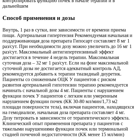
контролировать функцию почек в начале терапии и в
дальнейшем
Способ применения и дозы
Внутрь, 1 раз в сутки, вне зависимости от времени приема
пищи. Артериальная гипертензия Рекомендуемая начальная и
поддерживающая доза препарата Гипосарт составляет 8 мг 1
раз/сут. При необходимости дозу можно увеличить до 16 мг 1
раз/сут. Максимальный антигипертензивный эффект
достигается в течение 4 недель терапии. Максимальная
суточная доза – 32 мг 1 раз/сут. Если на фоне максимальной
суточной дозы не достигается адекватный контроль АД,
рекомендуется добавить к терапии тиазидный диуретик.
Пациенты со сниженным ОЦК У пациентов с риском
развития артериальной гипотензии терапию рекомендуется
начинать с начальной дозы 4 мг. Пациенты с нарушением
функции почек У пациентов с легким или умеренным
нарушением функции почек (КК 30-80 мл/мин/1,73 м2
площади поверхности тела), включая пациентов, находящихся
на гемодиализе, начальная доза препарата составляет 4 мг.
Дозу титровать в зависимости от терапевтического эффекта.
Клинический опыт применения препарата у пациентов с
тяжелыми нарушениями функции почек или терминальной
стадией почечной недостаточности (КК менее 15 мл/мин)