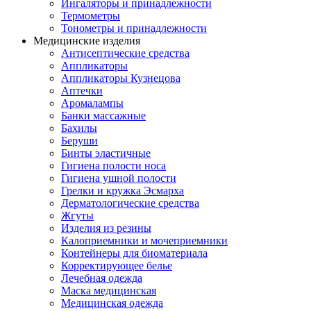
Ингаляторы и принадлежности
Термометры
Тонометры и принадлежности
Медицинские изделия
Антисептические средства
Аппликаторы
Аппликаторы Кузнецова
Аптечки
Аромалампы
Банки массажные
Бахилы
Беруши
Бинты эластичные
Гигиена полости носа
Гигиена ушной полости
Грелки и кружка Эсмарха
Дерматологические средства
Жгуты
Изделия из резины
Калоприемники и мочеприемники
Контейнеры для биоматериала
Корректирующее белье
Лечебная одежда
Маска медицинская
Медицинская одежда