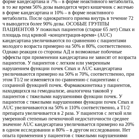
форме кандесартана и 7% – в форме неактивного метаболита,
в то же время 56% дозы выводится через кишечник с желчью
в форме кандесартана и 10% – в форме неактивного
метаболита. После однократного приема внутрь в течение 72
ч выводится более 90% дозы. ОСОБЫЕ ГРУППЫ
ПАЦИЕНТОВ У пожилых пациентов (старше 65 лет) Сmax и
площадь под кривой «концентрация-время» (AUC)
кандесартана увеличиваются по сравнению с пациентами
молодого возраста примерно на 50% и 80%, соответственно.
Однако реакция со стороны АД и возможные побочные
эффекты при применении кандесартана не зависят от возраста
пациентов. У пациентов с легким или умеренным
нарушением функции почек Cmax и AUC кандесартана
увеличиваются примерно на 50% и 70%, соответственно, при
этом Т1/2 не изменяется по сравнению с пациентами с
сохранной функцией почек. Фармакокинетика у пациентов,
находящихся на гемодиализе, аналогична таковой у
пациентов с тяжелыми нарушениями функции почек. У
пациентов с тяжелыми нарушениями функции почек Сmax и
AUC увеличиваются на 50% и 110% соответственно, а Т1/2
препарата увеличивается в 2 раза. У пациентов с легкой или
умеренной степенью печеночной недостаточности среднее
значение AUC кандесартана увеличивается примерно на 20%
в одном исследовании и 80% – в другом исследовании. Нет
опыта применения у пациентов с тяжелыми нарушениями