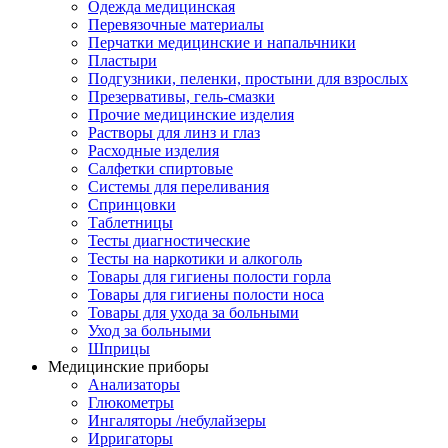
Одежда медицинская
Перевязочные материалы
Перчатки медицинские и напальчники
Пластыри
Подгузники, пеленки, простыни для взрослых
Презервативы, гель-смазки
Прочие медицинские изделия
Растворы для линз и глаз
Расходные изделия
Салфетки спиртовые
Системы для переливания
Спринцовки
Таблетницы
Тесты диагностические
Тесты на наркотики и алкоголь
Товары для гигиены полости горла
Товары для гигиены полости носа
Товары для ухода за больными
Уход за больными
Шприцы
Медицинские приборы
Анализаторы
Глюкометры
Ингаляторы /небулайзеры
Ирригаторы