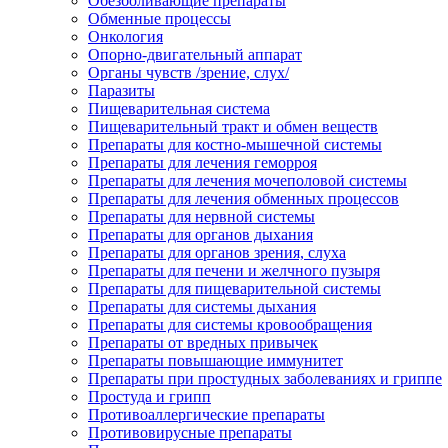
Обезболивающие препараты
Обменные процессы
Онкология
Опорно-двигательный аппарат
Органы чувств /зрение, слух/
Паразиты
Пищеварительная система
Пищеварительный тракт и обмен веществ
Препараты для костно-мышечной системы
Препараты для лечения геморроя
Препараты для лечения мочеполовой системы
Препараты для лечения обменных процессов
Препараты для нервной системы
Препараты для органов дыхания
Препараты для органов зрения, слуха
Препараты для печени и желчного пузыря
Препараты для пищеварительной системы
Препараты для системы дыхания
Препараты для системы кровообращения
Препараты от вредных привычек
Препараты повышающие иммунитет
Препараты при простудных заболеваниях и гриппе
Простуда и грипп
Противоаллергические препараты
Противовирусные препараты