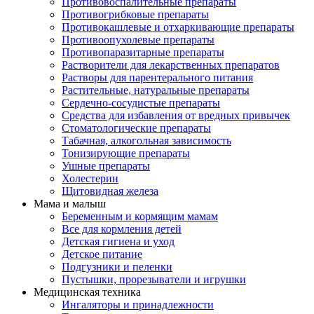
Противовоспалительные препараты
Противогрибковые препараты
Противокашлевые и отхаркивающие препараты
Противоопухолевые препараты
Противопаразитарные препараты
Растворители для лекарственных препаратов
Растворы для парентерального питания
Растительные, натуральные препараты
Сердечно-сосудистые препараты
Средства для избавления от вредных привычек
Стоматологические препараты
Табачная, алкогольная зависимость
Тонизирующие препараты
Ушные препараты
Холестерин
Щитовидная железа
Мама и малыш
Беременным и кормящим мамам
Все для кормления детей
Детская гигиена и уход
Детское питание
Подгузники и пеленки
Пустышки, прорезыватели и игрушки
Медицинская техника
Ингаляторы и принадлежности