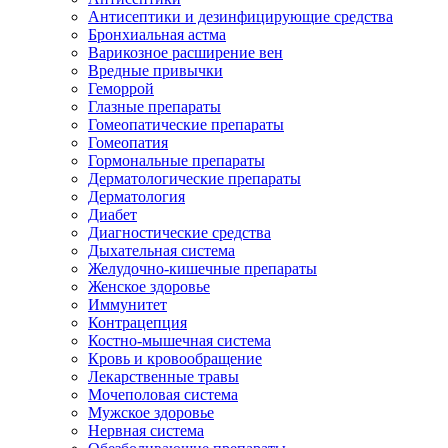
Антисептики и дезинфицирующие средства
Бронхиальная астма
Варикозное расширение вен
Вредные привычки
Геморрой
Глазные препараты
Гомеопатические препараты
Гомеопатия
Гормональные препараты
Дерматологические препараты
Дерматология
Диабет
Диагностические средства
Дыхательная система
Желудочно-кишечные препараты
Женское здоровье
Иммунитет
Контрацепция
Костно-мышечная система
Кровь и кровообращение
Лекарственные травы
Мочеполовая система
Мужское здоровье
Нервная система