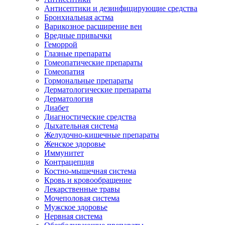
Антисептики и дезинфицирующие средства
Бронхиальная астма
Варикозное расширение вен
Вредные привычки
Геморрой
Глазные препараты
Гомеопатические препараты
Гомеопатия
Гормональные препараты
Дерматологические препараты
Дерматология
Диабет
Диагностические средства
Дыхательная система
Желудочно-кишечные препараты
Женское здоровье
Иммунитет
Контрацепция
Костно-мышечная система
Кровь и кровообращение
Лекарственные травы
Мочеполовая система
Мужское здоровье
Нервная система