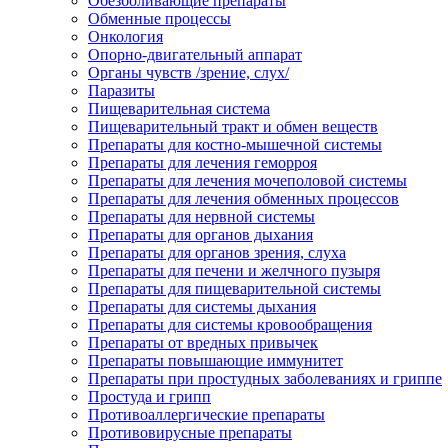
Обезболивающие препараты
Обменные процессы
Онкология
Опорно-двигательный аппарат
Органы чувств /зрение, слух/
Паразиты
Пищеварительная система
Пищеварительный тракт и обмен веществ
Препараты для костно-мышечной системы
Препараты для лечения геморроя
Препараты для лечения мочеполовой системы
Препараты для лечения обменных процессов
Препараты для нервной системы
Препараты для органов дыхания
Препараты для органов зрения, слуха
Препараты для печени и желчного пузыря
Препараты для пищеварительной системы
Препараты для системы дыхания
Препараты для системы кровообращения
Препараты от вредных привычек
Препараты повышающие иммунитет
Препараты при простудных заболеваниях и гриппе
Простуда и грипп
Противоаллергические препараты
Противовирусные препараты