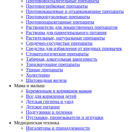
Противовоспалительные препараты
Противогрибковые препараты
Противокашлевые и отхаркивающие препараты
Противоопухолевые препараты
Противопаразитарные препараты
Растворители для лекарственных препаратов
Растворы для парентерального питания
Растительные, натуральные препараты
Сердечно-сосудистые препараты
Средства для избавления от вредных привычек
Стоматологические препараты
Табачная, алкогольная зависимость
Тонизирующие препараты
Ушные препараты
Холестерин
Щитовидная железа
Мама и малыш
Беременным и кормящим мамам
Все для кормления детей
Детская гигиена и уход
Детское питание
Подгузники и пеленки
Пустышки, прорезыватели и игрушки
Медицинская техника
Ингаляторы и принадлежности