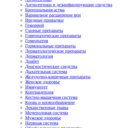
Антисептики и дезинфицирующие средства
Бронхиальная астма
Варикозное расширение вен
Вредные привычки
Геморрой
Глазные препараты
Гомеопатические препараты
Гомеопатия
Гормональные препараты
Дерматологические препараты
Дерматология
Диабет
Диагностические средства
Дыхательная система
Желудочно-кишечные препараты
Женское здоровье
Иммунитет
Контрацепция
Костно-мышечная система
Кровь и кровообращение
Лекарственные травы
Мочеполовая система
Мужское здоровье
Нервная система