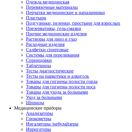
Одежда медицинская
Перевязочные материалы
Перчатки медицинские и напальчники
Пластыри
Подгузники, пеленки, простыни для взрослых
Презервативы, гель-смазки
Прочие медицинские изделия
Растворы для линз и глаз
Расходные изделия
Салфетки спиртовые
Системы для переливания
Спринцовки
Таблетницы
Тесты диагностические
Тесты на наркотики и алкоголь
Товары для гигиены полости горла
Товары для гигиены полости носа
Товары для ухода за больными
Уход за больными
Шприцы
Медицинские приборы
Анализаторы
Глюкометры
Ингаляторы /небулайзеры
Ирригаторы