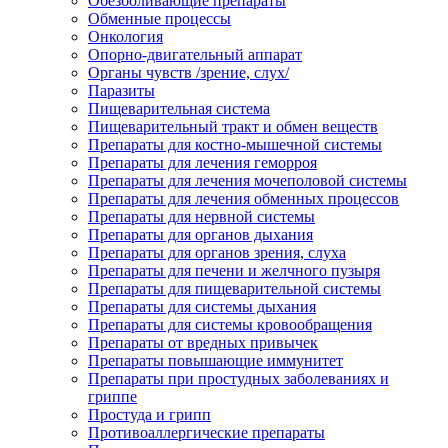
Обезболивающие препараты
Обменные процессы
Онкология
Опорно-двигательный аппарат
Органы чувств /зрение, слух/
Паразиты
Пищеварительная система
Пищеварительный тракт и обмен веществ
Препараты для костно-мышечной системы
Препараты для лечения геморроя
Препараты для лечения мочеполовой системы
Препараты для лечения обменных процессов
Препараты для нервной системы
Препараты для органов дыхания
Препараты для органов зрения, слуха
Препараты для печени и желчного пузыря
Препараты для пищеварительной системы
Препараты для системы дыхания
Препараты для системы кровообращения
Препараты от вредных привычек
Препараты повышающие иммунитет
Препараты при простудных заболеваниях и
гриппе
Простуда и грипп
Противоаллергические препараты