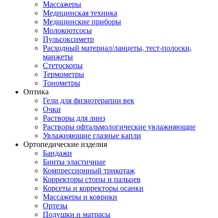
Массажеры
Медицинская техника
Медицинские приборы
Молокоотсосы
Пульсоксиметр
Расходный материал/ланцеты, тест-полоски,
манжеты
Стетоскопы
Термометры
Тонометры
Оптика
Гели для физиотерапии век
Очки
Растворы для линз
Растворы офтальмологические увлажняющие
Увлажняющие глазные капли
Ортопедические изделия
Бандажи
Бинты эластичные
Компрессионный трикотаж
Корректоры стопы и пальцев
Корсеты и корректоры осанки
Массажеры и коврики
Ортезы
Подушки и матрасы