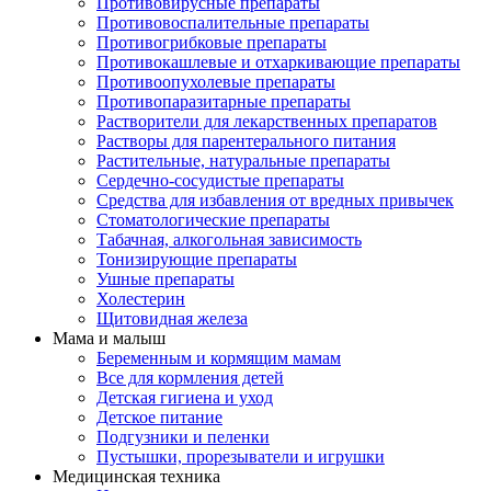
Противовирусные препараты
Противовоспалительные препараты
Противогрибковые препараты
Противокашлевые и отхаркивающие препараты
Противоопухолевые препараты
Противопаразитарные препараты
Растворители для лекарственных препаратов
Растворы для парентерального питания
Растительные, натуральные препараты
Сердечно-сосудистые препараты
Средства для избавления от вредных привычек
Стоматологические препараты
Табачная, алкогольная зависимость
Тонизирующие препараты
Ушные препараты
Холестерин
Щитовидная железа
Мама и малыш
Беременным и кормящим мамам
Все для кормления детей
Детская гигиена и уход
Детское питание
Подгузники и пеленки
Пустышки, прорезыватели и игрушки
Медицинская техника