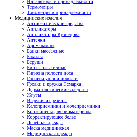
Ингаляторы и принадлежности
Термометры
Тонометры и принадлежности
Медицинские изделия
Антисептические средства
Аппликаторы
Аппликаторы Кузнецова
Аптечки
Аромалампы
Банки массажные
Бахилы
Беруши
Бинты эластичные
Гигиена полости носа
Гигиена ушной полости
Грелки и кружка Эсмарха
Дерматологические средства
Жгуты
Изделия из резины
Калоприемники и мочеприемники
Контейнеры для биоматериала
Корректирующее белье
Лечебная одежда
Маска медицинская
Медицинская одежда