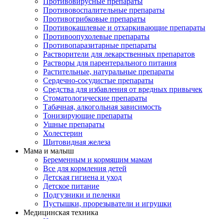
Противовирусные препараты
Противовоспалительные препараты
Противогрибковые препараты
Противокашлевые и отхаркивающие препараты
Противоопухолевые препараты
Противопаразитарные препараты
Растворители для лекарственных препаратов
Растворы для парентерального питания
Растительные, натуральные препараты
Сердечно-сосудистые препараты
Средства для избавления от вредных привычек
Стоматологические препараты
Табачная, алкогольная зависимость
Тонизирующие препараты
Ушные препараты
Холестерин
Щитовидная железа
Мама и малыш
Беременным и кормящим мамам
Все для кормления детей
Детская гигиена и уход
Детское питание
Подгузники и пеленки
Пустышки, прорезыватели и игрушки
Медицинская техника