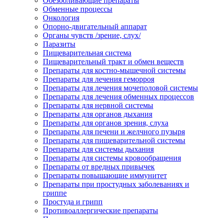
Обезболивающие препараты
Обменные процессы
Онкология
Опорно-двигательный аппарат
Органы чувств /зрение, слух/
Паразиты
Пищеварительная система
Пищеварительный тракт и обмен веществ
Препараты для костно-мышечной системы
Препараты для лечения геморроя
Препараты для лечения мочеполовой системы
Препараты для лечения обменных процессов
Препараты для нервной системы
Препараты для органов дыхания
Препараты для органов зрения, слуха
Препараты для печени и желчного пузыря
Препараты для пищеварительной системы
Препараты для системы дыхания
Препараты для системы кровообращения
Препараты от вредных привычек
Препараты повышающие иммунитет
Препараты при простудных заболеваниях и
гриппе
Простуда и грипп
Противоаллергические препараты