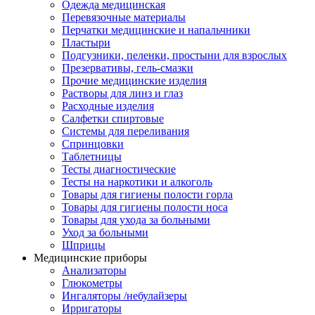
Одежда медицинская
Перевязочные материалы
Перчатки медицинские и напальчники
Пластыри
Подгузники, пеленки, простыни для взрослых
Презервативы, гель-смазки
Прочие медицинские изделия
Растворы для линз и глаз
Расходные изделия
Салфетки спиртовые
Системы для переливания
Спринцовки
Таблетницы
Тесты диагностические
Тесты на наркотики и алкоголь
Товары для гигиены полости горла
Товары для гигиены полости носа
Товары для ухода за больными
Уход за больными
Шприцы
Медицинские приборы
Анализаторы
Глюкометры
Ингаляторы /небулайзеры
Ирригаторы