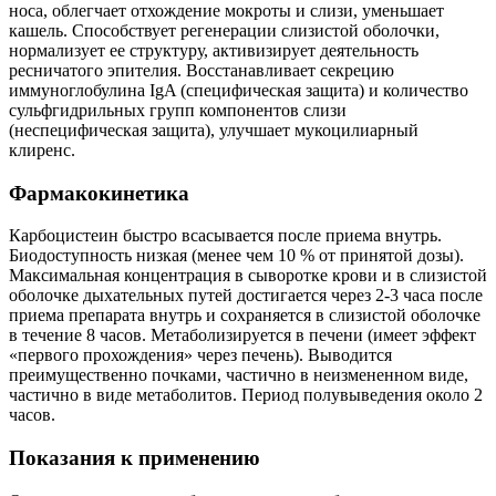
носа, облегчает отхождение мокроты и слизи, уменьшает
кашель. Способствует регенерации слизистой оболочки,
нормализует ее структуру, активизирует деятельность
ресничатого эпителия. Восстанавливает секрецию
иммуноглобулина IgA (специфическая защита) и количество
сульфгидрильных групп компонентов слизи
(неспецифическая защита), улучшает мукоцилиарный
клиренс.
Фармакокинетика
Карбоцистеин быстро всасывается после приема внутрь.
Биодоступность низкая (менее чем 10 % от принятой дозы).
Максимальная концентрация в сыворотке крови и в слизистой
оболочке дыхательных путей достигается через 2-3 часа после
приема препарата внутрь и сохраняется в слизистой оболочке
в течение 8 часов. Метаболизируется в печени (имеет эффект
«первого прохождения» через печень). Выводится
преимущественно почками, частично в неизмененном виде,
частично в виде метаболитов. Период полувыведения около 2
часов.
Показания к применению