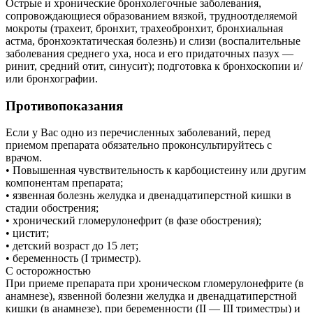
Острые и хронические бронхолегочные заболевания,
сопровождающиеся образованием вязкой, трудноотделяемой
мокроты (трахеит, бронхит, трахеобронхит, бронхиальная
астма, бронхоэктатическая болезнь) и слизи (воспалительные
заболевания среднего уха, носа и его придаточных пазух —
ринит, средний отит, синусит); подготовка к бронхоскопии и/
или бронхографии.
Противопоказания
Если у Вас одно из перечисленных заболеваний, перед
приемом препарата обязательно проконсультируйтесь с
врачом.
• Повышенная чувствительность к карбоцистеину или другим
компонентам препарата;
• язвенная болезнь желудка и двенадцатиперстной кишки в
стадии обострения;
• хронический гломерулонефрит (в фазе обострения);
• цистит;
• детский возраст до 15 лет;
• беременность (I триместр).
С осторожностью
При приеме препарата при хроническом гломерулонефрите (в
анамнезе), язвенной болезни желудка и двенадцатиперстной
кишки (в анамнезе), при беременности (II — III триместры) и