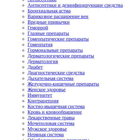
Антисептики и дезинфицирующие средства
Бронхиальная астма
Варикозное расширение вен
Вредные привычки
Геморрой
Глазные препараты
Гомеопатические препараты
Гомеопатия
Гормональные препараты
Дерматологические препараты
Дерматология
Диабет
Диагностические средства
Дыхательная система
Желудочно-кишечные препараты
Женское здоровье
Иммунитет
Контрацепция
Костно-мышечная система
Кровь и кровообращение
Лекарственные травы
Мочеполовая система
Мужское здоровье
Нервная система