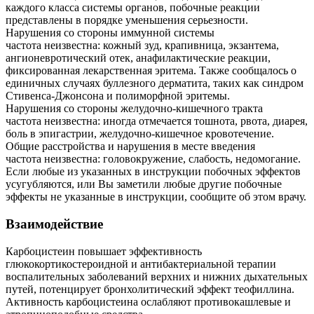
каждого класса системы органов, побочные реакции
представлены в порядке уменьшения серьезности.
Нарушения со стороны иммунной системы
частота неизвестна: кожный зуд, крапивница, экзантема,
ангионевротический отек, анафилактические реакции,
фиксированная лекарственная эритема. Также сообщалось о
единичных случаях буллезного дерматита, таких как синдром
Стивенса-Джонсона и полиморфной эритемы.
Нарушения со стороны желудочно-кишечного тракта
частота неизвестна: иногда отмечается тошнота, рвота, диарея,
боль в эпигастрии, желудочно-кишечное кровотечение.
Общие расстройства и нарушения в месте введения
частота неизвестна: головокружение, слабость, недомогание.
Если любые из указанных в инструкции побочных эффектов
усугубляются, или Вы заметили любые другие побочные
эффекты не указанные в инструкции, сообщите об этом врачу.
Взаимодействие
Карбоцистеин повышает эффективность
глюкокортикостероидной и антибактериальной терапии
воспалительных заболеваний верхних и нижних дыхательных
путей, потенцирует бронхолитический эффект теофиллина.
Активность карбоцистеина ослабляют противокашлевые и