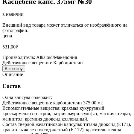
Касцебене капс. 375мг №30
в наличии
Внешний вид товара может отличаться от изображённого на
фотографии.
цена
531,00
₽
Производитель:
Alkaloid/Македония
Действующее вещество:
Карбоцистеин
В корзину
Описание
Состав
Одна капсула содержит:
Действующее вещество: карбоцистеин 375,00 мг.
Вспомогательные вещества: крахмал кукурузный,
кроскармеллоза натрия, натрия лаурилсульфат, магния стеарат,
маннитол, кремния диоксид коллоидный.
Состав твердой желатиновой капсулы: титана диоксид (E171),
краситель железа оксид желтый (E 172), краситель железа