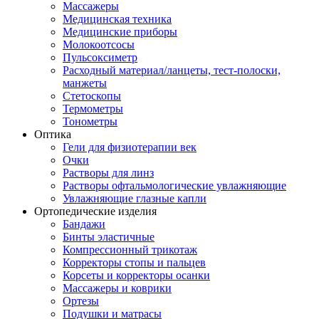
Массажеры
Медицинская техника
Медицинские приборы
Молокоотсосы
Пульсоксиметр
Расходный материал/ланцеты, тест-полоски,
манжеты
Стетоскопы
Термометры
Тонометры
Оптика
Гели для физиотерапии век
Очки
Растворы для линз
Растворы офтальмологические увлажняющие
Увлажняющие глазные капли
Ортопедические изделия
Бандажи
Бинты эластичные
Компрессионный трикотаж
Корректоры стопы и пальцев
Корсеты и корректоры осанки
Массажеры и коврики
Ортезы
Подушки и матрасы