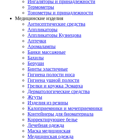
Ингаляторы и принадлежности
Термометры
Тонометры и принадлежности
Медицинские изделия
Антисептические средства
Аппликаторы
Аппликаторы Кузнецова
Аптечки
Аромалампы
Банки массажные
Бахилы
Беруши
Бинты эластичные
Гигиена полости носа
Гигиена ушной полости
Грелки и кружка Эсмарха
Дерматологические средства
Жгуты
Изделия из резины
Калоприемники и мочеприемники
Контейнеры для биоматериала
Корректирующее белье
Лечебная одежда
Маска медицинская
Медицинская одежда