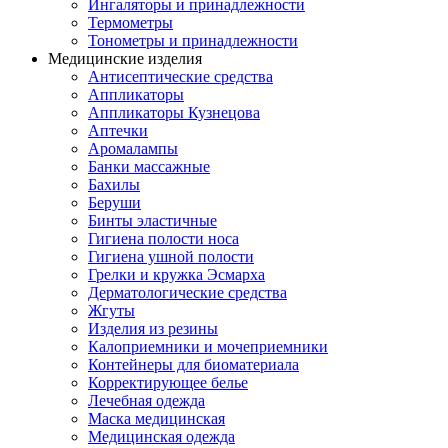
Ингаляторы и принадлежности
Термометры
Тонометры и принадлежности
Медицинские изделия
Антисептические средства
Аппликаторы
Аппликаторы Кузнецова
Аптечки
Аромалампы
Банки массажные
Бахилы
Беруши
Бинты эластичные
Гигиена полости носа
Гигиена ушной полости
Грелки и кружка Эсмарха
Дерматологические средства
Жгуты
Изделия из резины
Калоприемники и мочеприемники
Контейнеры для биоматериала
Корректирующее белье
Лечебная одежда
Маска медицинская
Медицинская одежда