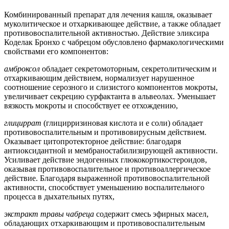
Комбинированный препарат для лечения кашля, оказывает
муколитическое и отхаркивающее действие, а также обладает
противовоспалительной активностью. Действие эликсира
Коделак Бронхо с чабрецом обусловлено фармакологическими
свойствами его компонентов:
амброксол
обладает секретомоторным, секретолитическим и
отхаркивающим действием, нормализует нарушенное
соотношение серозного и слизистого компонентов мокроты,
увеличивает секрецию сурфактанта в альвеолах. Уменьшает
вязкость мокроты и способствует ее отхождению,
глициррат
(глицирризиновая кислота и е соли) обладает
противовоспалительным и противовирусным действием.
Оказывает цитопротекторное действие: благодаря
антиоксидантной и мембраностабилизирующей активности.
Усиливает действие эндогенных глюкокортикостероидов,
оказывая противовоспалительное и противоаллергическое
действие. Благодаря выраженной противовоспалительной
активности, способствует уменьшению воспалительного
процесса в дыхательных путях,
экстракт травы чабреца
содержит смесь эфирных масел,
обладающих отхаркивающим и противовоспалительным