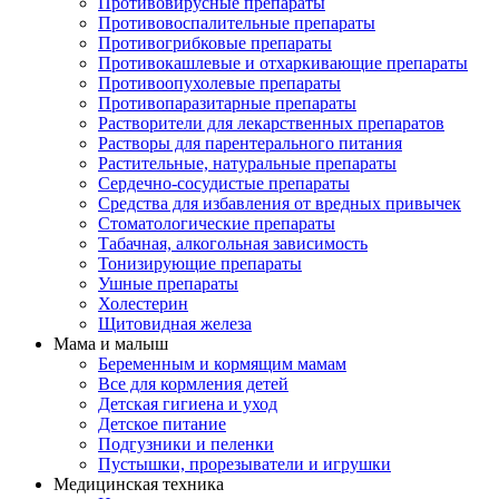
Противовирусные препараты
Противовоспалительные препараты
Противогрибковые препараты
Противокашлевые и отхаркивающие препараты
Противоопухолевые препараты
Противопаразитарные препараты
Растворители для лекарственных препаратов
Растворы для парентерального питания
Растительные, натуральные препараты
Сердечно-сосудистые препараты
Средства для избавления от вредных привычек
Стоматологические препараты
Табачная, алкогольная зависимость
Тонизирующие препараты
Ушные препараты
Холестерин
Щитовидная железа
Мама и малыш
Беременным и кормящим мамам
Все для кормления детей
Детская гигиена и уход
Детское питание
Подгузники и пеленки
Пустышки, прорезыватели и игрушки
Медицинская техника