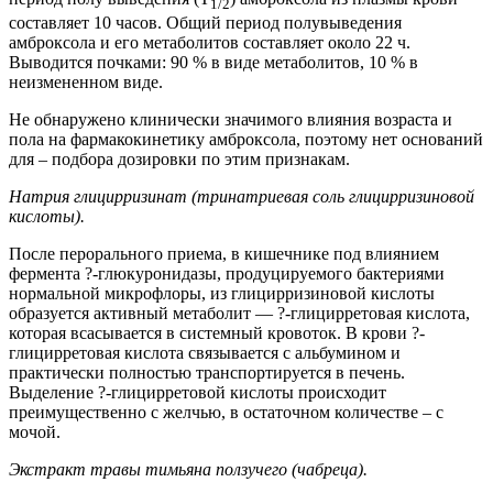
1/2
составляет 10 часов. Общий период полувыведения
амброксола и его метаболитов составляет около 22 ч.
Выводится почками: 90 % в виде метаболитов, 10 % в
неизмененном виде.
Не обнаружено клинически значимого влияния возраста и
пола на фармакокинетику амброксола, поэтому нет оснований
для – подбора дозировки по этим признакам.
Натрия глицирризинат (тринатриевая соль глицирризиновой
кислоты).
После перорального приема, в кишечнике под влиянием
фермента ?-глюкуронидазы, продуцируемого бактериями
нормальной микрофлоры, из глицирризиновой кислоты
образуется активный метаболит — ?-глицирретовая кислота,
которая всасывается в системный кровоток. В крови ?-
глицирретовая кислота связывается с альбумином и
практически полностью транспортируется в печень.
Выделение ?-глицирретовой кислоты происходит
преимущественно с желчью, в остаточном количестве – с
мочой.
Экстракт травы тимьяна ползучего (чабреца).