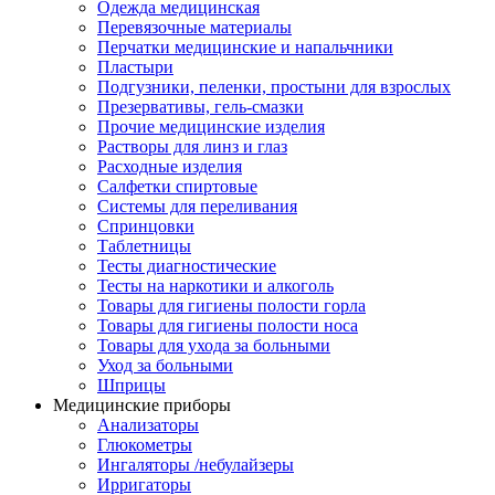
Одежда медицинская
Перевязочные материалы
Перчатки медицинские и напальчники
Пластыри
Подгузники, пеленки, простыни для взрослых
Презервативы, гель-смазки
Прочие медицинские изделия
Растворы для линз и глаз
Расходные изделия
Салфетки спиртовые
Системы для переливания
Спринцовки
Таблетницы
Тесты диагностические
Тесты на наркотики и алкоголь
Товары для гигиены полости горла
Товары для гигиены полости носа
Товары для ухода за больными
Уход за больными
Шприцы
Медицинские приборы
Анализаторы
Глюкометры
Ингаляторы /небулайзеры
Ирригаторы