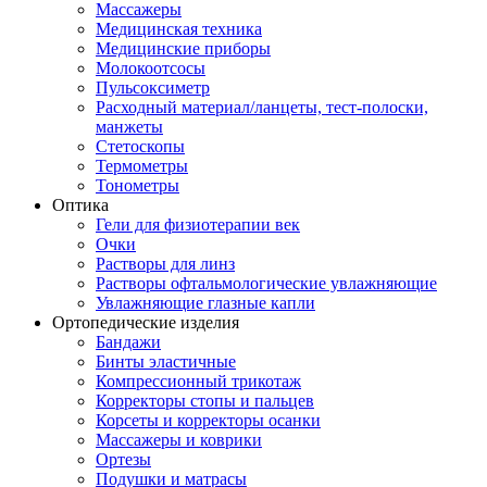
Массажеры
Медицинская техника
Медицинские приборы
Молокоотсосы
Пульсоксиметр
Расходный материал/ланцеты, тест-полоски,
манжеты
Стетоскопы
Термометры
Тонометры
Оптика
Гели для физиотерапии век
Очки
Растворы для линз
Растворы офтальмологические увлажняющие
Увлажняющие глазные капли
Ортопедические изделия
Бандажи
Бинты эластичные
Компрессионный трикотаж
Корректоры стопы и пальцев
Корсеты и корректоры осанки
Массажеры и коврики
Ортезы
Подушки и матрасы