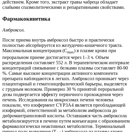
действием. Кроме того, экстракт травы чабреца обладает
слабыми спазмолитическими и репаративными свойствами.
Фармакокинетика
Амброксол.
После приема внутрь амброксол быстро и практически
полностью абсорбируется из желудочно-кишечного тракта.
Максимальная концентрация (С
) в плазме крови при
max
пероральном приеме достигается через 1–3 ч. Объем
распределения составляет 552 л. В терапевтическом интервале
концентраций связывание с белками плазмы составляет 80-90
%. Самые высокие концентрации активного компонента
препарата наблюдаются в легких. Амброксол проникает через
плацентарный и гематоэнцефалический барьеры, выделяется
с грудным молоком. Примерно 30 % принятой пероральной
дозы подвергается эффекту первичного прохождения через
печень. Исследования на микросомах печени человека
показали, что изофермент CYP3A4 является преобладающей
изоформой, ответственной за метаболизм амброксола до
дибромантраниловой кислоты. Оставшаяся часть амброксола
метаболизируется в печени путем конъюгации с образованием
фармакологически неактивных метаболитов. Терминальный
период полу выведения (Т
) амброксола из плазмы крови