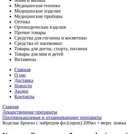
Мама и малыш
Медицинская техника
Медицинские изделия
Медицинские приборы
Оптика
Ортопедические изделия
Прочие товары
Средства для гигиены и косметики
Средства от насекомых
Товары для диеты, спорта, питания
Товары для мам и детей
Витамины
Главная
О нас
Доставка
Новости
Акции
Контакты
Главная
Лекарственные препараты
Противокашлевые и отхаркивающие препараты
Коделак Бронхо с чабрецом фл.(сироп) 200мл + мерн. ложка