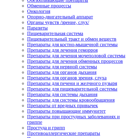
Обезболивающие препараты
Обменные процессы
Онкология
Опорно-двигательный аппарат
Органы чувств /зрение, слух/
Паразиты
Пищеварительная система
Пищеварительный тракт и обмен веществ
Препараты для костно-мышечной системы
Препараты для лечения геморроя
Препараты для лечения мочеполовой системы
Препараты для лечения обменных процессов
Препараты для нервной системы
Препараты для органов дыхания
Препараты для органов зрения, слуха
Препараты для печени и желчного пузыря
Препараты для пищеварительной системы
Препараты для системы дыхания
Препараты для системы кровообращения
Препараты от вредных привычек
Препараты повышающие иммунитет
Препараты при простудных заболеваниях и
гриппе
Простуда и грипп
Противоаллергические препараты