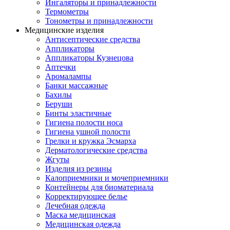
Ингаляторы и принадлежности
Термометры
Тонометры и принадлежности
Медицинские изделия
Антисептические средства
Аппликаторы
Аппликаторы Кузнецова
Аптечки
Аромалампы
Банки массажные
Бахилы
Беруши
Бинты эластичные
Гигиена полости носа
Гигиена ушной полости
Грелки и кружка Эсмарха
Дерматологические средства
Жгуты
Изделия из резины
Калоприемники и мочеприемники
Контейнеры для биоматериала
Корректирующее белье
Лечебная одежда
Маска медицинская
Медицинская одежда