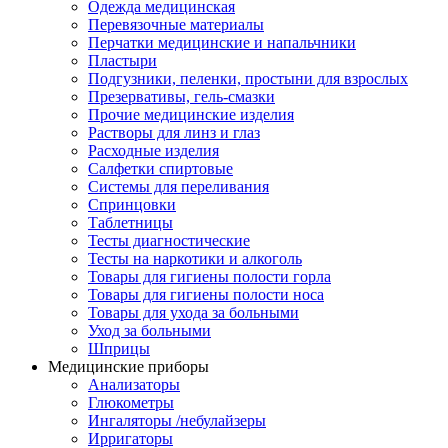
Одежда медицинская
Перевязочные материалы
Перчатки медицинские и напальчники
Пластыри
Подгузники, пеленки, простыни для взрослых
Презервативы, гель-смазки
Прочие медицинские изделия
Растворы для линз и глаз
Расходные изделия
Салфетки спиртовые
Системы для переливания
Спринцовки
Таблетницы
Тесты диагностические
Тесты на наркотики и алкоголь
Товары для гигиены полости горла
Товары для гигиены полости носа
Товары для ухода за больными
Уход за больными
Шприцы
Медицинские приборы
Анализаторы
Глюкометры
Ингаляторы /небулайзеры
Ирригаторы