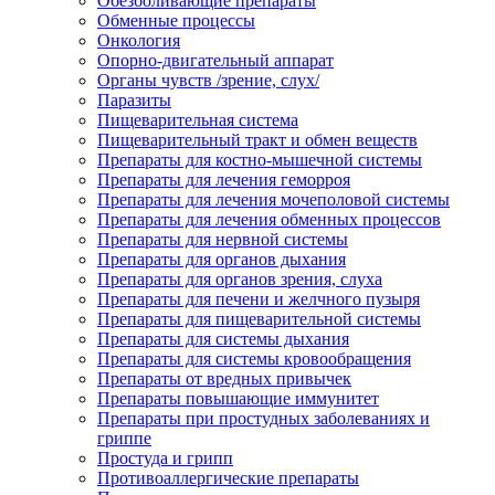
Обезболивающие препараты
Обменные процессы
Онкология
Опорно-двигательный аппарат
Органы чувств /зрение, слух/
Паразиты
Пищеварительная система
Пищеварительный тракт и обмен веществ
Препараты для костно-мышечной системы
Препараты для лечения геморроя
Препараты для лечения мочеполовой системы
Препараты для лечения обменных процессов
Препараты для нервной системы
Препараты для органов дыхания
Препараты для органов зрения, слуха
Препараты для печени и желчного пузыря
Препараты для пищеварительной системы
Препараты для системы дыхания
Препараты для системы кровообращения
Препараты от вредных привычек
Препараты повышающие иммунитет
Препараты при простудных заболеваниях и
гриппе
Простуда и грипп
Противоаллергические препараты