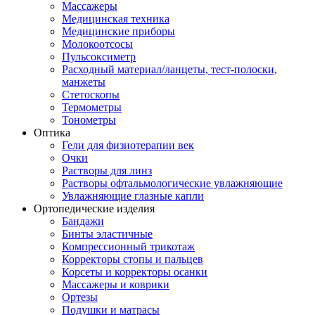
Массажеры
Медицинская техника
Медицинские приборы
Молокоотсосы
Пульсоксиметр
Расходный материал/ланцеты, тест-полоски,
манжеты
Стетоскопы
Термометры
Тонометры
Оптика
Гели для физиотерапии век
Очки
Растворы для линз
Растворы офтальмологические увлажняющие
Увлажняющие глазные капли
Ортопедические изделия
Бандажи
Бинты эластичные
Компрессионный трикотаж
Корректоры стопы и пальцев
Корсеты и корректоры осанки
Массажеры и коврики
Ортезы
Подушки и матрасы