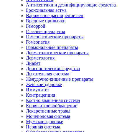
Антисептики и дезинфицирующие средства
Бронхиальная астма
Варикозное расширение вен
Вредные привычки
Геморрой
Глазные препараты
Гомеопатические препараты
Гомеопатия
Гормональные препараты
Дерматологические препараты
Дерматология
Диабет
Диагностические средства
Дыхательная система
Желудочно-кишечные препараты
Женское здоровье
Иммунитет
Контрацепция
Костно-мышечная система
Кровь и кровообращение
Лекарственные травы
Мочеполовая система
Мужское здоровье
Нервная система