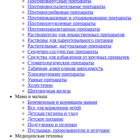
Противовирусные препараты
Противовоспалительные препараты
Противогрибковые препараты
Противокашлевые и отхаркивающие препараты
Противоопухолевые препараты
Противопаразитарные препараты
Растворители для лекарственных препаратов
Растворы для парентерального питания
Растительные, натуральные препараты
Сердечно-сосудистые препараты
Средства для избавления от вредных привычек
Стоматологические препараты
Табачная, алкогольная зависимость
Тонизирующие препараты
Ушные препараты
Холестерин
Щитовидная железа
Мама и малыш
Беременным и кормящим мамам
Все для кормления детей
Детская гигиена и уход
Детское питание
Подгузники и пеленки
Пустышки, прорезыватели и игрушки
Медицинская техника