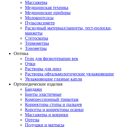
Массажеры
Медицинская техника
Медицинские приборы
Молокоотсосы
Пульсоксиметр
Расходный материал/ланцеты, тест-полоски,
манжеты
Стетоскопы
Термометры
Тонометры
Оптика
Гели для физиотерапии век
Очки
Растворы для линз
Растворы офтальмологические увлажняющие
Увлажняющие глазные капли
Ортопедические изделия
Бандажи
Бинты эластичные
Компрессионный трикотаж
Корректоры стопы и пальцев
Корсеты и корректоры осанки
Массажеры и коврики
Ортезы
Подушки и матрасы