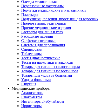
Одежда медицинская
Перевязочные материалы
Перчатки медицинские и напальчники
Пластыри
Подгузники, пеленки, простыни для взрослых
Презервативы, гель-смазки
Прочие медицинские изделия
Растворы для линз и глаз
Расходные изделия
Салфетки спиртовые
Системы для переливания
Спринцовки
Таблетницы
Тесты диагностические
Тесты на наркотики и алкоголь
Товары для гигиены полости горла
Товары для гигиены полости носа
Товары для ухода за больными
Уход за больными
Шприцы
Медицинские приборы
Анализаторы
Глюкометры
Ингаляторы /небулайзеры
Ирригаторы