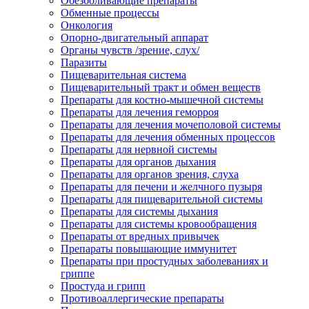
Обезболивающие препараты
Обменные процессы
Онкология
Опорно-двигательный аппарат
Органы чувств /зрение, слух/
Паразиты
Пищеварительная система
Пищеварительный тракт и обмен веществ
Препараты для костно-мышечной системы
Препараты для лечения геморроя
Препараты для лечения мочеполовой системы
Препараты для лечения обменных процессов
Препараты для нервной системы
Препараты для органов дыхания
Препараты для органов зрения, слуха
Препараты для печени и желчного пузыря
Препараты для пищеварительной системы
Препараты для системы дыхания
Препараты для системы кровообращения
Препараты от вредных привычек
Препараты повышающие иммунитет
Препараты при простудных заболеваниях и
гриппе
Простуда и грипп
Противоаллергические препараты