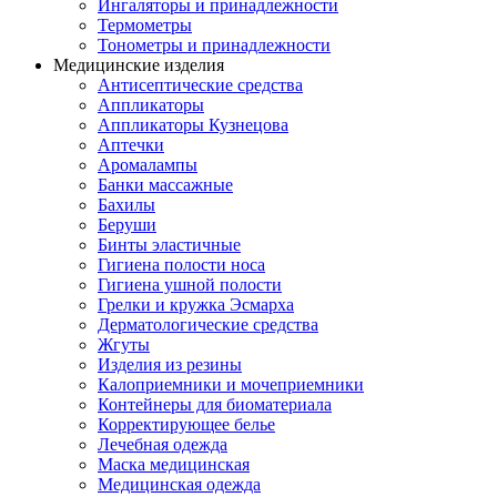
Ингаляторы и принадлежности
Термометры
Тонометры и принадлежности
Медицинские изделия
Антисептические средства
Аппликаторы
Аппликаторы Кузнецова
Аптечки
Аромалампы
Банки массажные
Бахилы
Беруши
Бинты эластичные
Гигиена полости носа
Гигиена ушной полости
Грелки и кружка Эсмарха
Дерматологические средства
Жгуты
Изделия из резины
Калоприемники и мочеприемники
Контейнеры для биоматериала
Корректирующее белье
Лечебная одежда
Маска медицинская
Медицинская одежда