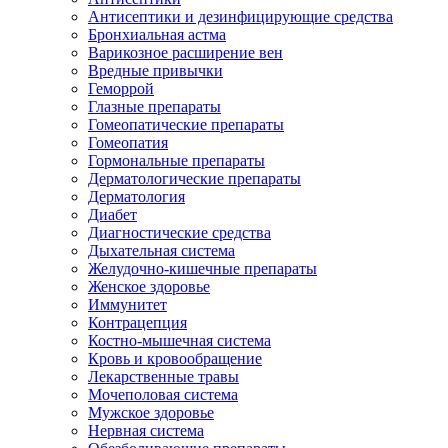
Антисептики и дезинфицирующие средства
Бронхиальная астма
Варикозное расширение вен
Вредные привычки
Геморрой
Глазные препараты
Гомеопатические препараты
Гомеопатия
Гормональные препараты
Дерматологические препараты
Дерматология
Диабет
Диагностические средства
Дыхательная система
Желудочно-кишечные препараты
Женское здоровье
Иммунитет
Контрацепция
Костно-мышечная система
Кровь и кровообращение
Лекарственные травы
Мочеполовая система
Мужское здоровье
Нервная система