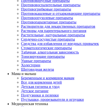
Противовирусные препараты
Противовоспалительные препараты
Противогрибковые препараты
Противокашлевые и отхаркивающие препараты
Противоопухолевые препараты
Противопаразитарные препараты
Растворители для лекарственных препаратов
Растворы для парентерального питания
Растительные, натуральные препараты
Сердечно-сосудистые препараты
Средства для избавления от вредных привычек
Стоматологические препараты
Табачная, алкогольная зависимость
Тонизирующие препараты
Ушные препараты
Холестерин
Щитовидная железа
Мама и малыш
Беременным и кормящим мамам
Все для кормления детей
Детская гигиена и уход
Детское питание
Подгузники и пеленки
Пустышки, прорезыватели и игрушки
Медицинская техника