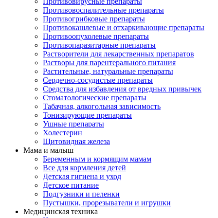
Противовирусные препараты
Противовоспалительные препараты
Противогрибковые препараты
Противокашлевые и отхаркивающие препараты
Противоопухолевые препараты
Противопаразитарные препараты
Растворители для лекарственных препаратов
Растворы для парентерального питания
Растительные, натуральные препараты
Сердечно-сосудистые препараты
Средства для избавления от вредных привычек
Стоматологические препараты
Табачная, алкогольная зависимость
Тонизирующие препараты
Ушные препараты
Холестерин
Щитовидная железа
Мама и малыш
Беременным и кормящим мамам
Все для кормления детей
Детская гигиена и уход
Детское питание
Подгузники и пеленки
Пустышки, прорезыватели и игрушки
Медицинская техника