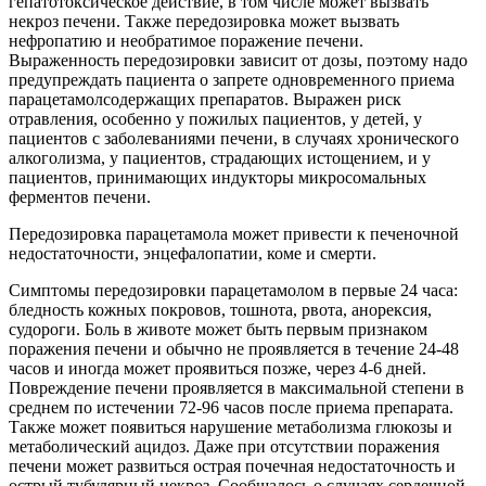
гепатотоксическое действие, в том числе может вызвать
некроз печени. Также передозировка может вызвать
нефропатию и необратимое поражение печени.
Выраженность передозировки зависит от дозы, поэтому надо
предупреждать пациента о запрете одновременного приема
парацетамолсодержащих препаратов. Выражен риск
отравления, особенно у пожилых пациентов, у детей, у
пациентов с заболеваниями печени, в случаях хронического
алкоголизма, у пациентов, страдающих истощением, и у
пациентов, принимающих индукторы микросомальных
ферментов печени.
Передозировка парацетамола может привести к печеночной
недостаточности, энцефалопатии, коме и смерти.
Симптомы передозировки парацетамолом в первые 24 часа:
бледность кожных покровов, тошнота, рвота, анорексия,
судороги. Боль в животе может быть первым признаком
поражения печени и обычно не проявляется в течение 24-48
часов и иногда может проявиться позже, через 4-6 дней.
Повреждение печени проявляется в максимальной степени в
среднем по истечении 72-96 часов после приема препарата.
Также может появиться нарушение метаболизма глюкозы и
метаболический ацидоз. Даже при отсутствии поражения
печени может развиться острая почечная недостаточность и
острый тубулярный некроз. Сообщалось о случаях сердечной