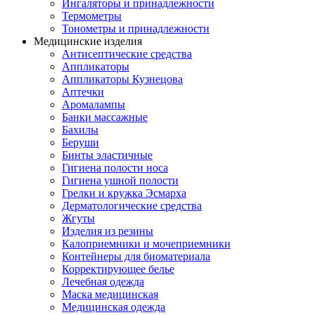
Ингаляторы и принадлежности
Термометры
Тонометры и принадлежности
Медицинские изделия
Антисептические средства
Аппликаторы
Аппликаторы Кузнецова
Аптечки
Аромалампы
Банки массажные
Бахилы
Беруши
Бинты эластичные
Гигиена полости носа
Гигиена ушной полости
Грелки и кружка Эсмарха
Дерматологические средства
Жгуты
Изделия из резины
Калоприемники и мочеприемники
Контейнеры для биоматериала
Корректирующее белье
Лечебная одежда
Маска медицинская
Медицинская одежда