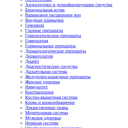
Антисептики и дезинфицирующие средства
Бронхиальная астма
Варикозное расширение вен
Вредные привычки
Геморрой
Глазные препараты
Гомеопатические препараты
Гомеопатия
Гормональные препараты
Дерматологические препараты
Дерматология
Диабет
Диагностические средства
Дыхательная система
Желудочно-кишечные препараты
Женское здоровье
Иммунитет
Контрацепция
Костно-мышечная система
Кровь и кровообращение
Лекарственные травы
Мочеполовая система
Мужское здоровье
Нервная система