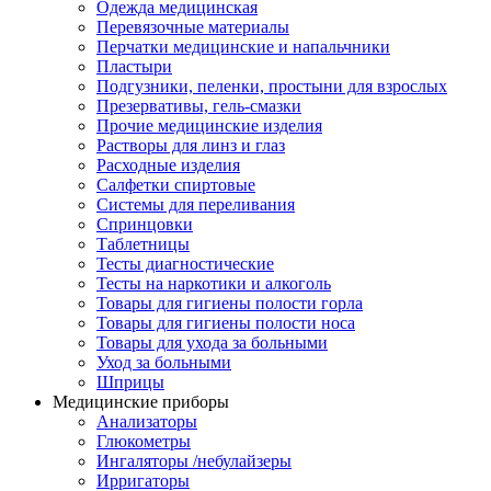
Одежда медицинская
Перевязочные материалы
Перчатки медицинские и напальчники
Пластыри
Подгузники, пеленки, простыни для взрослых
Презервативы, гель-смазки
Прочие медицинские изделия
Растворы для линз и глаз
Расходные изделия
Салфетки спиртовые
Системы для переливания
Спринцовки
Таблетницы
Тесты диагностические
Тесты на наркотики и алкоголь
Товары для гигиены полости горла
Товары для гигиены полости носа
Товары для ухода за больными
Уход за больными
Шприцы
Медицинские приборы
Анализаторы
Глюкометры
Ингаляторы /небулайзеры
Ирригаторы