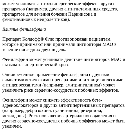
может усиливать антихолинергические эффекты других
препаратов (например, других антигистаминных средств,
препаратов для лечения болезни Паркинсона и
фенотиазиновых нейролептиков).
Влияние фенилэфрина
Препарат Колдофф® Флю противопоказан пациентам,
которые принимают или принимали ингибиторы МАО в
течение последних двух недель.
Фенилэфрин может усиливать действие ингибиторов МАО и
вызывать гипертонический криз.
Одновременное применение фенилэфрина с другими
симпатомиметическими препаратами или трициклическими
антидепрессантами (например, амитриптилином) может
увеличить риск сердечно-сосудистых побочных эффектов.
Фенилэфрин может снижать эффективность бета-
адреноблокаторов и других антигипертензивных препаратов
(например, дебризохина, гуанетидина, резерпина,
метилдопы). Риск повышения артериального давления и
других сердечно-сосудистых побочных эффектов может быть
увеличен.