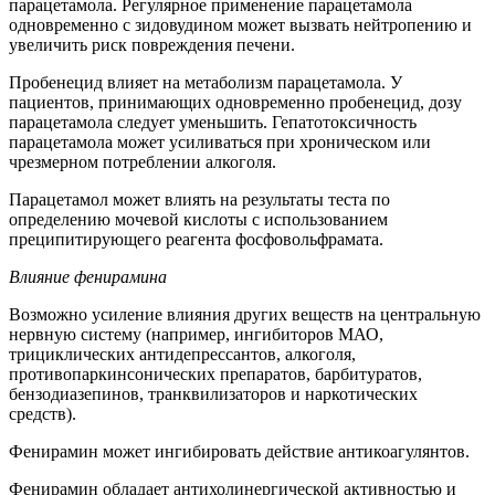
парацетамола. Регулярное применение парацетамола
одновременно с зидовудином может вызвать нейтропению и
увеличить риск повреждения печени.
Пробенецид влияет на метаболизм парацетамола. У
пациентов, принимающих одновременно пробенецид, дозу
парацетамола следует уменьшить. Гепатотоксичность
парацетамола может усиливаться при хроническом или
чрезмерном потреблении алкоголя.
Парацетамол может влиять на результаты теста по
определению мочевой кислоты с использованием
преципитирующего реагента фосфовольфрамата.
Влияние фенирамина
Возможно усиление влияния других веществ на центральную
нервную систему (например, ингибиторов МАО,
трициклических антидепрессантов, алкоголя,
противопаркинсонических препаратов, барбитуратов,
бензодиазепинов, транквилизаторов и наркотических
средств).
Фенирамин может ингибировать действие антикоагулянтов.
Фенирамин обладает антихолинергической активностью и