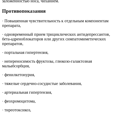
заложенностью носа, чиханием.
Противопоказания
·
Повышенная чувствительность к отдельным компонентам
препарата,
·
одновременный прием трициклических антидепрессантов,
бета-адреноблокаторов или других симпатомиметических
препаратов,
·
портальная гипертензия,
·
непереносимость фруктозы, глюкозо-галактозная
мальабсорбция,
·
фенилкетонурия,
·
тяжелые сердечно-сосудистые заболевания,
·
артериальная гипертензия,
·
феохромоцитома,
·
тиреотоксикоз,