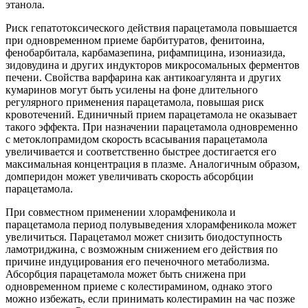
этанола.
Риск гепатотоксического действия парацетамола повышается
при одновременном приеме барбитуратов, фенитоина,
фенобарбитала, карбамазепина, рифампицина, изониазида,
зидовудина и других индукторов микросомальных ферментов
печени. Свойства варфарина как антикоагулянта и других
кумаринов могут быть усилены на фоне длительного
регулярного применения парацетамола, повышая риск
кровотечений. Единичный прием парацетамола не оказывает
такого эффекта. При назначении парацетамола одновременно
с метоклопрамидом скорость всасывания парацетамола
увеличивается и соответственно быстрее достигается его
максимальная концентрация в плазме. Аналогичным образом,
домперидон может увеличивать скорость абсорбции
парацетамола.
При совместном применении хлорамфеникола и
парацетамола период полувыведения хлорамфеникола может
увеличиться. Парацетамол может снизить биодоступность
ламотриджина, с возможным снижением его действия по
причине индуцирования его печеночного метаболизма.
Абсорбция парацетамола может быть снижена при
одновременном приеме с колестирамином, однако этого
можно избежать, если принимать колестирамин на час позже