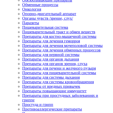
Обезболивающие препараты
Обменные процессы
Онкология
Опорно-двигательный аппарат
Органы чувств /зрение, слух/
Паразиты
Пищеварительная система
Пищеварительный тракт и обмен веществ
Препараты для костно-мышечной системы
Препараты для лечения геморроя
Препараты для лечения мочеполовой системы
Препараты для лечения обменных процессов
Препараты для нервной системы
Препараты для органов дыхания
Препараты для органов зрения, слуха
Препараты для печени и желчного пузыря
Препараты для пищеварительной системы
Препараты для системы дыхания
Препараты для системы кровообращения
Препараты от вредных привычек
Препараты повышающие иммунитет
Препараты при простудных заболеваниях и
гриппе
Простуда и грипп
Противоаллергические препараты