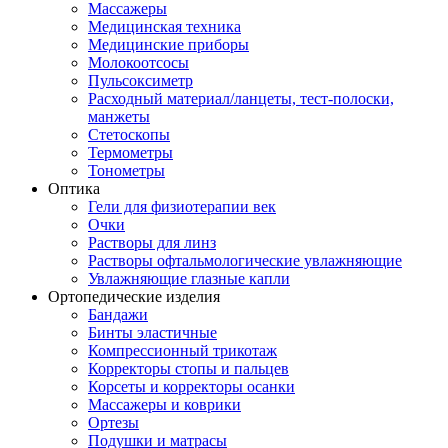
Массажеры
Медицинская техника
Медицинские приборы
Молокоотсосы
Пульсоксиметр
Расходный материал/ланцеты, тест-полоски,
манжеты
Стетоскопы
Термометры
Тонометры
Оптика
Гели для физиотерапии век
Очки
Растворы для линз
Растворы офтальмологические увлажняющие
Увлажняющие глазные капли
Ортопедические изделия
Бандажи
Бинты эластичные
Компрессионный трикотаж
Корректоры стопы и пальцев
Корсеты и корректоры осанки
Массажеры и коврики
Ортезы
Подушки и матрасы