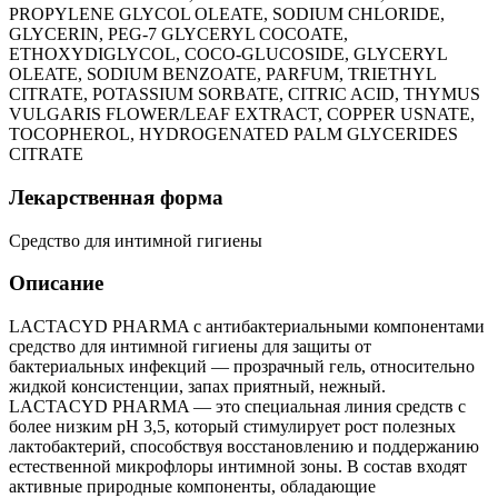
PROPYLENE GLYCOL OLEATE, SODIUM CHLORIDE,
GLYCERIN, PEG-7 GLYCERYL COCOATE,
ETHOXYDIGLYCOL, COCO-GLUCOSIDE, GLYCERYL
OLEATE, SODIUM BENZOATE, PARFUM, TRIETHYL
CITRATE, POTASSIUM SORBATE, CITRIC ACID, THYMUS
VULGARIS FLOWER/LEAF EXTRACT, COPPER USNATE,
TOCOPHEROL, HYDROGENATED PALM GLYCERIDES
CITRATE
Лекарственная форма
Средство для интимной гигиены
Описание
LACTACYD PHARMA с антибактериальными компонентами
cредство для интимной гигиены для защиты от
бактериальных инфекций — прозрачный гель, относительно
жидкой консистенции, запах приятный, нежный.
LACTACYD PHARMA — это специальная линия средств с
более низким pH 3,5, который стимулирует рост полезных
лактобактерий, способствуя восстановлению и поддержанию
естественной микрофлоры интимной зоны. В состав входят
активные природные компоненты, обладающие