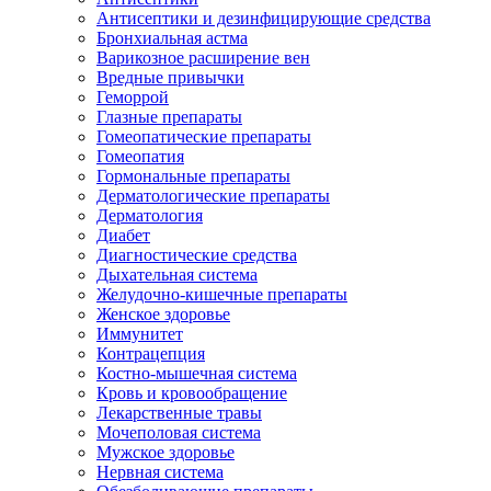
Антисептики и дезинфицирующие средства
Бронхиальная астма
Варикозное расширение вен
Вредные привычки
Геморрой
Глазные препараты
Гомеопатические препараты
Гомеопатия
Гормональные препараты
Дерматологические препараты
Дерматология
Диабет
Диагностические средства
Дыхательная система
Желудочно-кишечные препараты
Женское здоровье
Иммунитет
Контрацепция
Костно-мышечная система
Кровь и кровообращение
Лекарственные травы
Мочеполовая система
Мужское здоровье
Нервная система