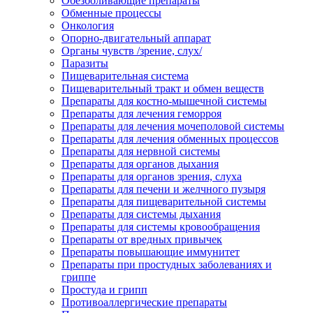
Обезболивающие препараты
Обменные процессы
Онкология
Опорно-двигательный аппарат
Органы чувств /зрение, слух/
Паразиты
Пищеварительная система
Пищеварительный тракт и обмен веществ
Препараты для костно-мышечной системы
Препараты для лечения геморроя
Препараты для лечения мочеполовой системы
Препараты для лечения обменных процессов
Препараты для нервной системы
Препараты для органов дыхания
Препараты для органов зрения, слуха
Препараты для печени и желчного пузыря
Препараты для пищеварительной системы
Препараты для системы дыхания
Препараты для системы кровообращения
Препараты от вредных привычек
Препараты повышающие иммунитет
Препараты при простудных заболеваниях и
гриппе
Простуда и грипп
Противоаллергические препараты