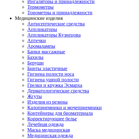
Ингаляторы и принадлежности
Термометры
Тонометры и принадлежности
Медицинские изделия
Антисептические средства
Аппликаторы
Аппликаторы Кузнецова
Аптечки
Аромалампы
Банки массажные
Бахилы
Беруши
Бинты эластичные
Гигиена полости носа
Гигиена ушной полости
Грелки и кружка Эсмарха
Дерматологические средства
Жгуты
Изделия из резины
Калоприемники и мочеприемники
Контейнеры для биоматериала
Корректирующее белье
Лечебная одежда
Маска медицинская
Медицинская одежда