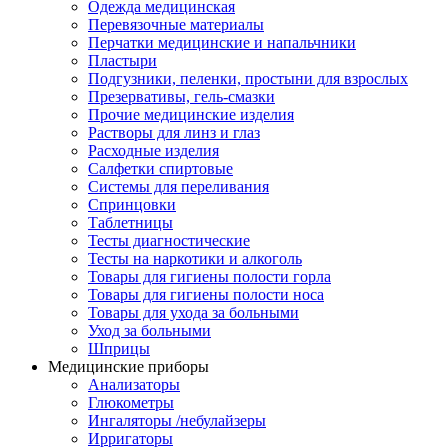
Одежда медицинская
Перевязочные материалы
Перчатки медицинские и напальчники
Пластыри
Подгузники, пеленки, простыни для взрослых
Презервативы, гель-смазки
Прочие медицинские изделия
Растворы для линз и глаз
Расходные изделия
Салфетки спиртовые
Системы для переливания
Спринцовки
Таблетницы
Тесты диагностические
Тесты на наркотики и алкоголь
Товары для гигиены полости горла
Товары для гигиены полости носа
Товары для ухода за больными
Уход за больными
Шприцы
Медицинские приборы
Анализаторы
Глюкометры
Ингаляторы /небулайзеры
Ирригаторы