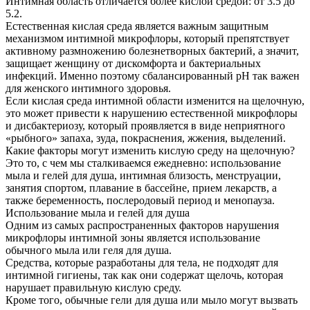
Интимная область отличается более кислой средой: от 3.5 до
5.2.
Естественная кислая среда является важным защитным
механизмом интимной микрофлоры, который препятствует
активному размножению болезнетворных бактерий, а значит,
защищает женщину от дискомфорта и бактериальных
инфекций. Именно поэтому сбалансированный pH так важен
для женского интимного здоровья.
Если кислая среда интимной области изменится на щелочную,
это может привести к нарушению естественной микрофлоры
и дисбактериозу, который проявляется в виде неприятного
«рыбного» запаха, зуда, покраснения, жжения, выделений.
Какие факторы могут изменить кислую среду на щелочную?
Это то, с чем мы сталкиваемся ежедневно: использование
мыла и гелей для душа, интимная близость, менструации,
занятия спортом, плавание в бассейне, прием лекарств, а
также беременность, послеродовый период и менопауза.
Использование мыла и гелей для душа
Одним из самых распространенных факторов нарушения
микрофлоры интимной зоны является использование
обычного мыла или геля для душа.
Средства, которые разработаны для тела, не подходят для
интимной гигиены, так как они содержат щелочь, которая
нарушает правильную кислую среду.
Кроме того, обычные гели для душа или мыло могут вызвать