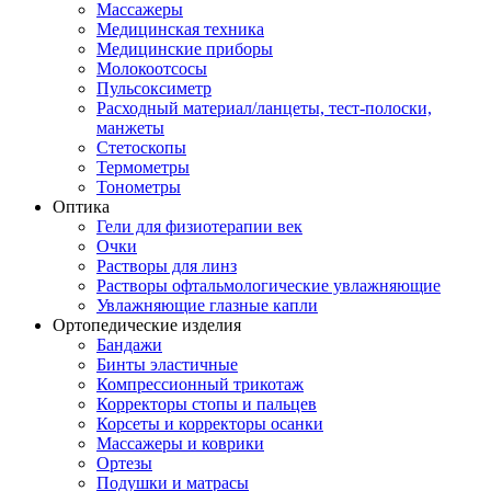
Массажеры
Медицинская техника
Медицинские приборы
Молокоотсосы
Пульсоксиметр
Расходный материал/ланцеты, тест-полоски,
манжеты
Стетоскопы
Термометры
Тонометры
Оптика
Гели для физиотерапии век
Очки
Растворы для линз
Растворы офтальмологические увлажняющие
Увлажняющие глазные капли
Ортопедические изделия
Бандажи
Бинты эластичные
Компрессионный трикотаж
Корректоры стопы и пальцев
Корсеты и корректоры осанки
Массажеры и коврики
Ортезы
Подушки и матрасы