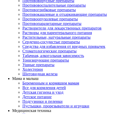
Противовирусные препараты
Противовоспалительные препараты
Противогрибковые препараты
Противокашлевые и отхаркивающие препараты
Противоопухолевые препараты
Противопаразитарные препараты
Растворители для лекарственных препаратов
Растворы для парентерального питания
Растительные, натуральные препараты
Сердечно-сосудистые препараты
Средства для избавления от вредных привычек
Стоматологические препараты
Табачная, алкогольная зависимость
Тонизирующие препараты
Ушные препараты
Холестерин
Щитовидная железа
Мама и малыш
Беременным и кормящим мамам
Все для кормления детей
Детская гигиена и уход
Детское питание
Подгузники и пеленки
Пустышки, прорезыватели и игрушки
Медицинская техника