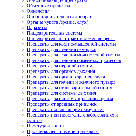
Обезболивающие препараты
Обменные процессы
Онкология
Опорно-двигательный аппарат
Органы чувств /зрение, слух/
Паразиты
Пищеварительная система
Пищеварительный тракт и обмен веществ
Препараты для костно-мышечной системы
Препараты для лечения геморроя
Препараты для лечения мочеполовой системы
Препараты для лечения обменных процессов
Препараты для нервной системы
Препараты для органов дыхания
Препараты для органов зрения, слуха
Препараты для печени и желчного пузыря
Препараты для пищеварительной системы
Препараты для системы дыхания
Препараты для системы кровообращения
Препараты от вредных привычек
Препараты повышающие иммунитет
Препараты при простудных заболеваниях и
гриппе
Простуда и грипп
Противоаллергические препараты