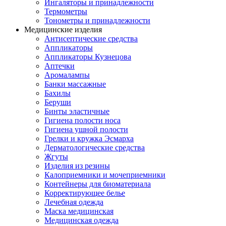
Ингаляторы и принадлежности
Термометры
Тонометры и принадлежности
Медицинские изделия
Антисептические средства
Аппликаторы
Аппликаторы Кузнецова
Аптечки
Аромалампы
Банки массажные
Бахилы
Беруши
Бинты эластичные
Гигиена полости носа
Гигиена ушной полости
Грелки и кружка Эсмарха
Дерматологические средства
Жгуты
Изделия из резины
Калоприемники и мочеприемники
Контейнеры для биоматериала
Корректирующее белье
Лечебная одежда
Маска медицинская
Медицинская одежда