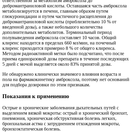
ответственной за метаболизм амброксола до
дибромантраниловой кислоты. Оставшаяся часть амброксола
метаболизируется в печени, главным образом путем
глюкуронидации и путем частичного расщепления до
дибромантраниловой кислоты (приблизительно 10 % от
введенной дозы), а также небольшого количества
дополнительных метаболитов. Терминальный период
полувыведения амброксола составляет 10 часов. Общий
клиренс находится в пределах 660 мл/мин, на почечный
клиренс приходится примерно 8 % от общего клиренса.
Методом радиоактивной метки было подсчитано, что после
приема единоразовой дозы препарата в течение последующих
5 дней с мочой выделяется около 83% принятой дозы.
Не обнаружено клинически значимого влияния возраста и
пола на фармакокинетику амброксола, поэтому нет оснований
для подбора дозировки по этим признакам.
Показания к применению
Острые и хронические заболевания дыхательных путей с
выделением вязкой мокроты: острый и хронический бронхит,
пневмония, хроническая обструктивная болезнь легких,
бронхиальная астма с затруднением отхождения мокроты,
бронхоэктатическая болезнь.