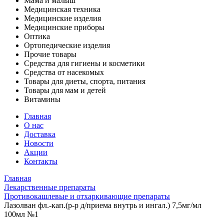
Мама и малыш
Медицинская техника
Медицинские изделия
Медицинские приборы
Оптика
Ортопедические изделия
Прочие товары
Средства для гигиены и косметики
Средства от насекомых
Товары для диеты, спорта, питания
Товары для мам и детей
Витамины
Главная
О нас
Доставка
Новости
Акции
Контакты
Главная
Лекарственные препараты
Противокашлевые и отхаркивающие препараты
Лазолван фл.-кап.(р-р д/приема внутрь и ингал.) 7,5мг/мл
100мл №1