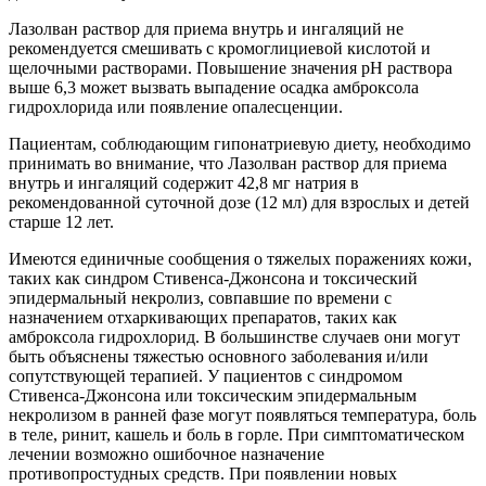
Лазолван раствор для приема внутрь и ингаляций не
рекомендуется смешивать с кромоглициевой кислотой и
щелочными растворами. Повышение значения pH раствора
выше 6,3 может вызвать выпадение осадка амброксола
гидрохлорида или появление опалесценции.
Пациентам, соблюдающим гипонатриевую диету, необходимо
принимать во внимание, что Лазолван раствор для приема
внутрь и ингаляций содержит 42,8 мг натрия в
рекомендованной суточной дозе (12 мл) для взрослых и детей
старше 12 лет.
Имеются единичные сообщения о тяжелых поражениях кожи,
таких как синдром Стивенса-Джонсона и токсический
эпидермальный некролиз, совпавшие по времени с
назначением отхаркивающих препаратов, таких как
амброксола гидрохлорид. В большинстве случаев они могут
быть объяснены тяжестью основного заболевания и/или
сопутствующей терапией. У пациентов с синдромом
Стивенса-Джонсона или токсическим эпидермальным
некролизом в ранней фазе могут появляться температура, боль
в теле, ринит, кашель и боль в горле. При симптоматическом
лечении возможно ошибочное назначение
противопростудных средств. При появлении новых