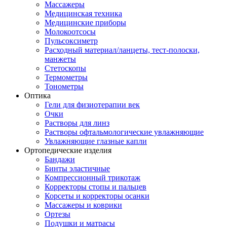
Массажеры
Медицинская техника
Медицинские приборы
Молокоотсосы
Пульсоксиметр
Расходный материал/ланцеты, тест-полоски,
манжеты
Стетоскопы
Термометры
Тонометры
Оптика
Гели для физиотерапии век
Очки
Растворы для линз
Растворы офтальмологические увлажняющие
Увлажняющие глазные капли
Ортопедические изделия
Бандажи
Бинты эластичные
Компрессионный трикотаж
Корректоры стопы и пальцев
Корсеты и корректоры осанки
Массажеры и коврики
Ортезы
Подушки и матрасы