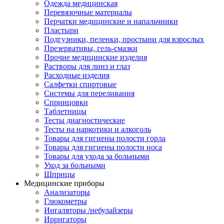
Одежда медицинская
Перевязочные материалы
Перчатки медицинские и напальчники
Пластыри
Подгузники, пеленки, простыни для взрослых
Презервативы, гель-смазки
Прочие медицинские изделия
Растворы для линз и глаз
Расходные изделия
Салфетки спиртовые
Системы для переливания
Спринцовки
Таблетницы
Тесты диагностические
Тесты на наркотики и алкоголь
Товары для гигиены полости горла
Товары для гигиены полости носа
Товары для ухода за больными
Уход за больными
Шприцы
Медицинские приборы
Анализаторы
Глюкометры
Ингаляторы /небулайзеры
Ирригаторы