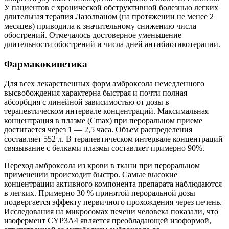
У пациентов с хронической обструктивной болезнью легких
длительная терапия Лазолваном (на протяжении не менее 2
месяцев) приводила к значительному снижению числа
обострений. Отмечалось достоверное уменьшение
длительности обострений и числа дней антибиотикотерапии.
Фармакокинетика
Для всех лекарственных форм амброксола немедленного
высвобождения характерна быстрая и почти полная
абсорбция с линейной зависимостью от дозы в
терапевтическом интервале концентраций. Максимальная
концентрация в плазме (Сmах) при пероральном приеме
достигается через 1 — 2,5 часа. Объем распределения
составляет 552 л. В терапевтическом интервале концентраций
связывание с белками плазмы составляет примерно 90%.
Переход амброксола из крови в ткани при пероральном
применении происходит быстро. Самые высокие
концентрации активного компонента препарата наблюдаются
в легких. Примерно 30 % принятой пероральной дозы
подвергается эффекту первичного прохождения через печень.
Исследования на микросомах печени человека показали, что
изофермент CYP3A4 является преобладающей изоформой,