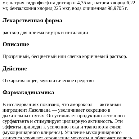
мг, натрия гидрофосфата дигидрат 4,35 мг, натрия хлорид 6,22
мг, бензалкония хлорид 225 мкг, вода очищенная 98,9705 г.
Лекарственная форма
раствор для приема внутрь и ингаляций
Описание
Прозрачный, бесцветный или слегка коричневый раствор.
Действие
Отхаркивающее, муколитическое средство
Фармакодинамика
В исследованиях показано, что амброксол — активный
ингредиент Лазолвана — увеличивает секрецию в
дыхательных путях. Он усиливает продукцию легочного
сурфактанта и стимулирует цилиарную активность. Эти
эффекты приводят к усилению тока и транспорта слизи
(мукоцилиарного клиренса). Усиление мукоцилиарного
клиренса улучшает отхождение мокроты и облегчает кашель.