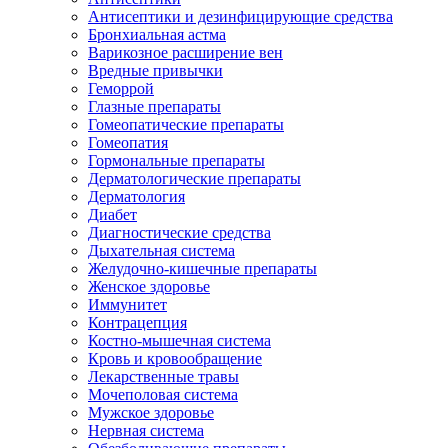
Антисептики и дезинфицирующие средства
Бронхиальная астма
Варикозное расширение вен
Вредные привычки
Геморрой
Глазные препараты
Гомеопатические препараты
Гомеопатия
Гормональные препараты
Дерматологические препараты
Дерматология
Диабет
Диагностические средства
Дыхательная система
Желудочно-кишечные препараты
Женское здоровье
Иммунитет
Контрацепция
Костно-мышечная система
Кровь и кровообращение
Лекарственные травы
Мочеполовая система
Мужское здоровье
Нервная система