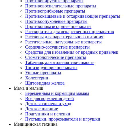
Противовирусные препараты
Противовоспалительные препараты
Противогрибковые препараты
Противокашлевые и отхаркивающие препараты
Противоопухолевые препараты
Противопаразитарные препараты
Растворители для лекарственных препаратов
Растворы для парентерального питания
Растительные, натуральные препараты
Сердечно-сосудистые препараты
Средства для избавления от вредных привычек
Стоматологические препараты
Табачная, алкогольная зависимость
Тонизирующие препараты
Ушные препараты
Холестерин
Щитовидная железа
Мама и малыш
Беременным и кормящим мамам
Все для кормления детей
Детская гигиена и уход
Детское питание
Подгузники и пеленки
Пустышки, прорезыватели и игрушки
Медицинская техника