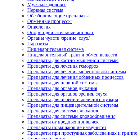
Мужское здоровье
Нервная система
Обезболивающие препараты
Обменные процессы
Онкология
Опорно-двигательный аппарат
Органы чувств /зрение, слух/
Паразиты
Пищеварительная система
Пищеварительный тракт и обмен веществ
Препараты для костно-мышечной системы
Препараты для лечения геморроя
Препараты для лечения мочеполовой системы
Препараты для лечения обменных процессов
Препараты для нервной системы
Препараты для органов дыхания
Препараты для органов зрения, слуха
Препараты для печени и желчного пузыря
Препараты для пищеварительной системы
Препараты для системы дыхания
Препараты для системы кровообращения
Препараты от вредных привычек
Препараты повышающие иммунитет
Препараты при простудных заболеваниях и гриппе
Простуда и грипп