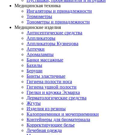
Пустышки, прорезыватели и игрушки
Медицинская техника
Ингаляторы и принадлежности
Термометры
Тонометры и принадлежности
Медицинские изделия
Антисептические средства
Аппликаторы
Аппликаторы Кузнецова
Аптечки
Аромалампы
Банки массажные
Бахилы
Беруши
Бинты эластичные
Гигиена полости носа
Гигиена ушной полости
Грелки и кружка Эсмарха
Дерматологические средства
Жгуты
Изделия из резины
Калоприемники и мочеприемники
Контейнеры для биоматериала
Корректирующее белье
Лечебная одежда