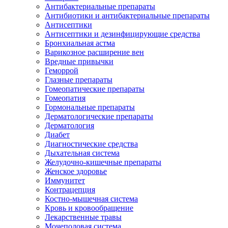
Антибактериальные препараты
Антибиотики и антибактериальные препараты
Антисептики
Антисептики и дезинфицирующие средства
Бронхиальная астма
Варикозное расширение вен
Вредные привычки
Геморрой
Глазные препараты
Гомеопатические препараты
Гомеопатия
Гормональные препараты
Дерматологические препараты
Дерматология
Диабет
Диагностические средства
Дыхательная система
Желудочно-кишечные препараты
Женское здоровье
Иммунитет
Контрацепция
Костно-мышечная система
Кровь и кровообращение
Лекарственные травы
Мочеполовая система