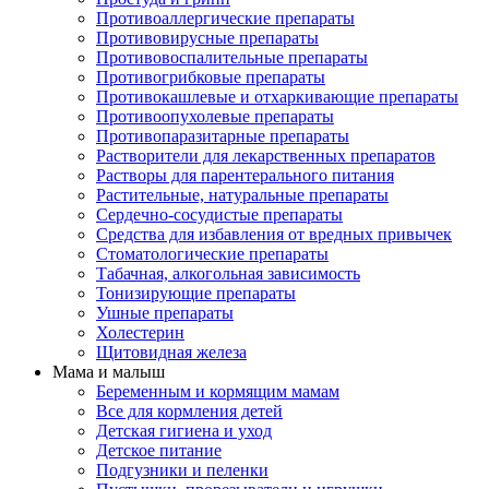
Противоаллергические препараты
Противовирусные препараты
Противовоспалительные препараты
Противогрибковые препараты
Противокашлевые и отхаркивающие препараты
Противоопухолевые препараты
Противопаразитарные препараты
Растворители для лекарственных препаратов
Растворы для парентерального питания
Растительные, натуральные препараты
Сердечно-сосудистые препараты
Средства для избавления от вредных привычек
Стоматологические препараты
Табачная, алкогольная зависимость
Тонизирующие препараты
Ушные препараты
Холестерин
Щитовидная железа
Мама и малыш
Беременным и кормящим мамам
Все для кормления детей
Детская гигиена и уход
Детское питание
Подгузники и пеленки