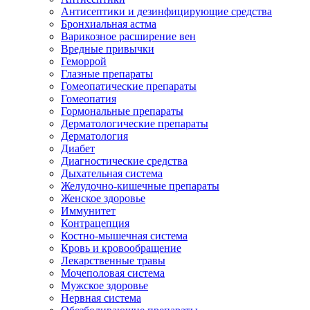
Антисептики и дезинфицирующие средства
Бронхиальная астма
Варикозное расширение вен
Вредные привычки
Геморрой
Глазные препараты
Гомеопатические препараты
Гомеопатия
Гормональные препараты
Дерматологические препараты
Дерматология
Диабет
Диагностические средства
Дыхательная система
Желудочно-кишечные препараты
Женское здоровье
Иммунитет
Контрацепция
Костно-мышечная система
Кровь и кровообращение
Лекарственные травы
Мочеполовая система
Мужское здоровье
Нервная система