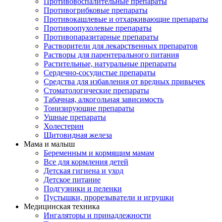
Противовоспалительные препараты
Противогрибковые препараты
Противокашлевые и отхаркивающие препараты
Противоопухолевые препараты
Противопаразитарные препараты
Растворители для лекарственных препаратов
Растворы для парентерального питания
Растительные, натуральные препараты
Сердечно-сосудистые препараты
Средства для избавления от вредных привычек
Стоматологические препараты
Табачная, алкогольная зависимость
Тонизирующие препараты
Ушные препараты
Холестерин
Щитовидная железа
Мама и малыш
Беременным и кормящим мамам
Все для кормления детей
Детская гигиена и уход
Детское питание
Подгузники и пеленки
Пустышки, прорезыватели и игрушки
Медицинская техника
Ингаляторы и принадлежности