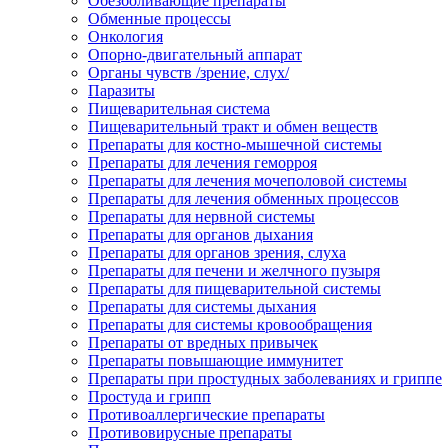
Обезболивающие препараты
Обменные процессы
Онкология
Опорно-двигательный аппарат
Органы чувств /зрение, слух/
Паразиты
Пищеварительная система
Пищеварительный тракт и обмен веществ
Препараты для костно-мышечной системы
Препараты для лечения геморроя
Препараты для лечения мочеполовой системы
Препараты для лечения обменных процессов
Препараты для нервной системы
Препараты для органов дыхания
Препараты для органов зрения, слуха
Препараты для печени и желчного пузыря
Препараты для пищеварительной системы
Препараты для системы дыхания
Препараты для системы кровообращения
Препараты от вредных привычек
Препараты повышающие иммунитет
Препараты при простудных заболеваниях и гриппе
Простуда и грипп
Противоаллергические препараты
Противовирусные препараты