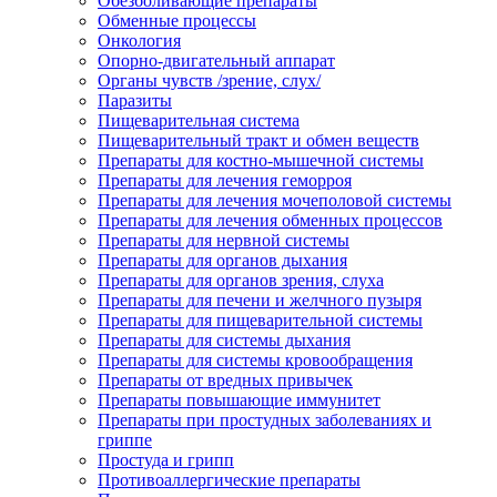
Обезболивающие препараты
Обменные процессы
Онкология
Опорно-двигательный аппарат
Органы чувств /зрение, слух/
Паразиты
Пищеварительная система
Пищеварительный тракт и обмен веществ
Препараты для костно-мышечной системы
Препараты для лечения геморроя
Препараты для лечения мочеполовой системы
Препараты для лечения обменных процессов
Препараты для нервной системы
Препараты для органов дыхания
Препараты для органов зрения, слуха
Препараты для печени и желчного пузыря
Препараты для пищеварительной системы
Препараты для системы дыхания
Препараты для системы кровообращения
Препараты от вредных привычек
Препараты повышающие иммунитет
Препараты при простудных заболеваниях и
гриппе
Простуда и грипп
Противоаллергические препараты