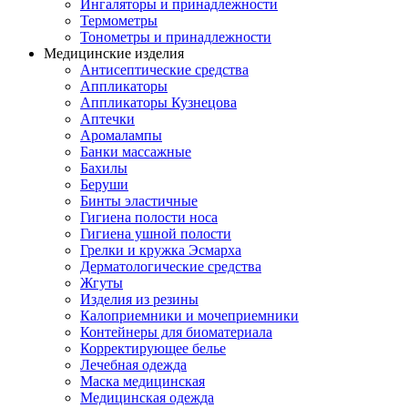
Ингаляторы и принадлежности
Термометры
Тонометры и принадлежности
Медицинские изделия
Антисептические средства
Аппликаторы
Аппликаторы Кузнецова
Аптечки
Аромалампы
Банки массажные
Бахилы
Беруши
Бинты эластичные
Гигиена полости носа
Гигиена ушной полости
Грелки и кружка Эсмарха
Дерматологические средства
Жгуты
Изделия из резины
Калоприемники и мочеприемники
Контейнеры для биоматериала
Корректирующее белье
Лечебная одежда
Маска медицинская
Медицинская одежда