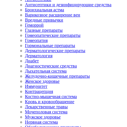
Антисептики и дезинфицирующие средства
Бронхиальная астма
Варикозное расширение вен
Вредные привычки
Геморрой
Глазные препараты
Гомеопатические препараты
Гомеопатия
Гормональные препараты
Дерматологические препараты
Дерматология
Диабет
Диагностические средства
Дыхательная система
Желудочно-кишечные препараты
Женское здоровье
Иммунитет
Контрацепция
Костно-мышечная система
Кровь и кровообращение
Лекарственные травы
Мочеполовая система
Мужское здоровье
Нервная система