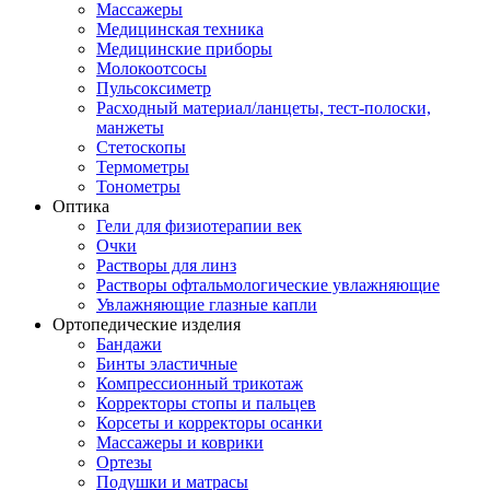
Массажеры
Медицинская техника
Медицинские приборы
Молокоотсосы
Пульсоксиметр
Расходный материал/ланцеты, тест-полоски,
манжеты
Стетоскопы
Термометры
Тонометры
Оптика
Гели для физиотерапии век
Очки
Растворы для линз
Растворы офтальмологические увлажняющие
Увлажняющие глазные капли
Ортопедические изделия
Бандажи
Бинты эластичные
Компрессионный трикотаж
Корректоры стопы и пальцев
Корсеты и корректоры осанки
Массажеры и коврики
Ортезы
Подушки и матрасы