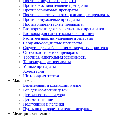
Противовирусные препараты
Противовоспалительные препараты
Противогрибковые препараты
Противокашлевые и отхаркивающие препараты
Противоопухолевые препараты
Противопаразитарные препараты
Растворители для лекарственных препаратов
Растворы для парентерального питания
Растительные, натуральные препараты
Сердечно-сосудистые препараты
Средства для избавления от вредных привычек
Стоматологические препараты
Табачная, алкогольная зависимость
Тонизирующие препараты
Ушные препараты
Холестерин
Щитовидная железа
Мама и малыш
Беременным и кормящим мамам
Все для кормления детей
Детская гигиена и уход
Детское питание
Подгузники и пеленки
Пустышки, прорезыватели и игрушки
Медицинская техника