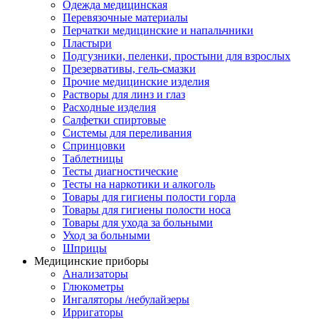
Одежда медицинская
Перевязочные материалы
Перчатки медицинские и напальчники
Пластыри
Подгузники, пеленки, простыни для взрослых
Презервативы, гель-смазки
Прочие медицинские изделия
Растворы для линз и глаз
Расходные изделия
Салфетки спиртовые
Системы для переливания
Спринцовки
Таблетницы
Тесты диагностические
Тесты на наркотики и алкоголь
Товары для гигиены полости горла
Товары для гигиены полости носа
Товары для ухода за больными
Уход за больными
Шприцы
Медицинские приборы
Анализаторы
Глюкометры
Ингаляторы /небулайзеры
Ирригаторы