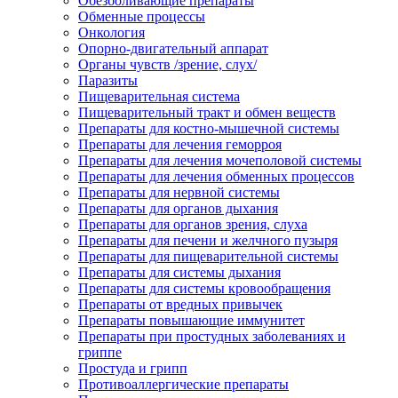
Обезболивающие препараты
Обменные процессы
Онкология
Опорно-двигательный аппарат
Органы чувств /зрение, слух/
Паразиты
Пищеварительная система
Пищеварительный тракт и обмен веществ
Препараты для костно-мышечной системы
Препараты для лечения геморроя
Препараты для лечения мочеполовой системы
Препараты для лечения обменных процессов
Препараты для нервной системы
Препараты для органов дыхания
Препараты для органов зрения, слуха
Препараты для печени и желчного пузыря
Препараты для пищеварительной системы
Препараты для системы дыхания
Препараты для системы кровообращения
Препараты от вредных привычек
Препараты повышающие иммунитет
Препараты при простудных заболеваниях и
гриппе
Простуда и грипп
Противоаллергические препараты