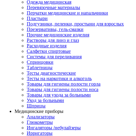
Одежда медицинская
Перевязочные материалы
Перчатки медицинские и напальчники
Пластыри
Подгузники, пеленки, простыни для взрослых
Презервативы, гель-смазки
Прочие медицинские изделия
Растворы для линз и глаз
Расходные изделия
Салфетки спиртовые
Системы для переливания
Спринцовки
Таблетницы
Тесты диагностические
Тесты на наркотики и алкоголь
Товары для гигиены полости горла
Товары для гигиены полости носа
Товары для ухода за больными
Уход за больными
Шприцы
Медицинские приборы
Анализаторы
Глюкометры
Ингаляторы /небулайзеры
Ирригаторы