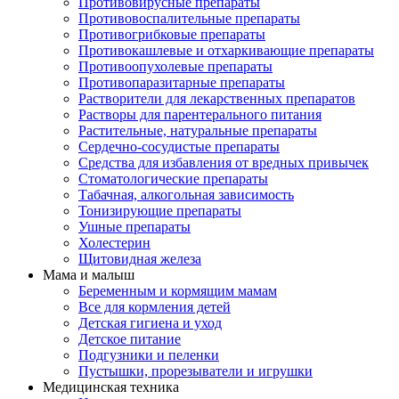
Противовирусные препараты
Противовоспалительные препараты
Противогрибковые препараты
Противокашлевые и отхаркивающие препараты
Противоопухолевые препараты
Противопаразитарные препараты
Растворители для лекарственных препаратов
Растворы для парентерального питания
Растительные, натуральные препараты
Сердечно-сосудистые препараты
Средства для избавления от вредных привычек
Стоматологические препараты
Табачная, алкогольная зависимость
Тонизирующие препараты
Ушные препараты
Холестерин
Щитовидная железа
Мама и малыш
Беременным и кормящим мамам
Все для кормления детей
Детская гигиена и уход
Детское питание
Подгузники и пеленки
Пустышки, прорезыватели и игрушки
Медицинская техника