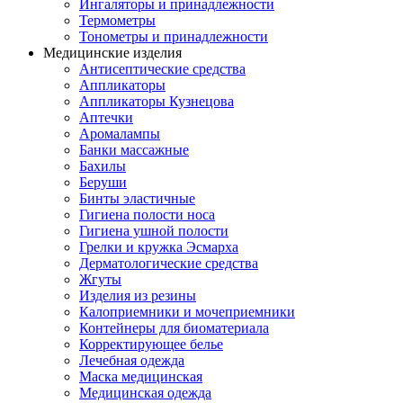
Ингаляторы и принадлежности
Термометры
Тонометры и принадлежности
Медицинские изделия
Антисептические средства
Аппликаторы
Аппликаторы Кузнецова
Аптечки
Аромалампы
Банки массажные
Бахилы
Беруши
Бинты эластичные
Гигиена полости носа
Гигиена ушной полости
Грелки и кружка Эсмарха
Дерматологические средства
Жгуты
Изделия из резины
Калоприемники и мочеприемники
Контейнеры для биоматериала
Корректирующее белье
Лечебная одежда
Маска медицинская
Медицинская одежда