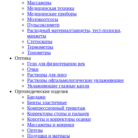
Массажеры
Медицинская техника
Медицинские приборы
Молокоотсосы
Пульсоксиметр
Расходный материал/ланцеты, тест-полоски,
манжеты
Стетоскопы
Термометры
Тонометры
Оптика
Гели для физиотерапии век
Очки
Растворы для линз
Растворы офтальмологические увлажняющие
Увлажняющие глазные капли
Ортопедические изделия
Бандажи
Бинты эластичные
Компрессионный трикотаж
Корректоры стопы и пальцев
Корсеты и корректоры осанки
Массажеры и коврики
Ортезы
Подушки и матрасы