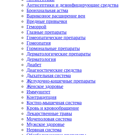
Антисептики и дезинфицирующие средства
Бронхиальная астма
Варикозное расширение вен
Вредные привычки
Геморрой
Глазные препараты
Гомеопатические препараты
Гомеопатия
Гормональные препараты
Дерматологические препараты
Дерматология
Диабет
Диагностические средства
Дыхательная система
Желудочно-кишечные препараты
Женское здоровье
Иммунитет
Контрацепция
Костно-мышечная система
Кровь и кровообращение
Лекарственные травы
Мочеполовая система
Мужское здоровье
Нервная система