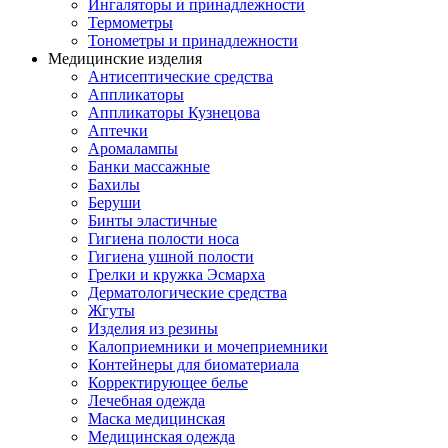
Ингаляторы и принадлежности
Термометры
Тонометры и принадлежности
Медицинские изделия
Антисептические средства
Аппликаторы
Аппликаторы Кузнецова
Аптечки
Аромалампы
Банки массажные
Бахилы
Беруши
Бинты эластичные
Гигиена полости носа
Гигиена ушной полости
Грелки и кружка Эсмарха
Дерматологические средства
Жгуты
Изделия из резины
Калоприемники и мочеприемники
Контейнеры для биоматериала
Корректирующее белье
Лечебная одежда
Маска медицинская
Медицинская одежда