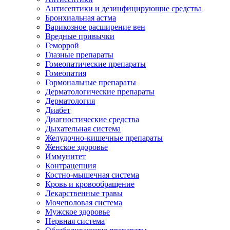
Антисептики и дезинфицирующие средства
Бронхиальная астма
Варикозное расширение вен
Вредные привычки
Геморрой
Глазные препараты
Гомеопатические препараты
Гомеопатия
Гормональные препараты
Дерматологические препараты
Дерматология
Диабет
Диагностические средства
Дыхательная система
Желудочно-кишечные препараты
Женское здоровье
Иммунитет
Контрацепция
Костно-мышечная система
Кровь и кровообращение
Лекарственные травы
Мочеполовая система
Мужское здоровье
Нервная система