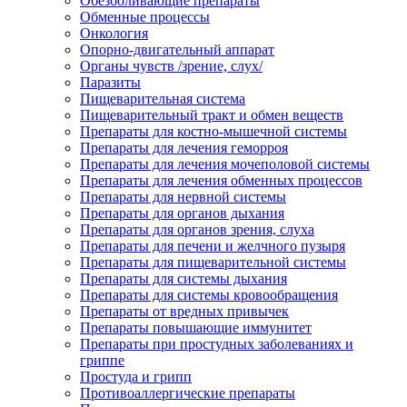
Обезболивающие препараты
Обменные процессы
Онкология
Опорно-двигательный аппарат
Органы чувств /зрение, слух/
Паразиты
Пищеварительная система
Пищеварительный тракт и обмен веществ
Препараты для костно-мышечной системы
Препараты для лечения геморроя
Препараты для лечения мочеполовой системы
Препараты для лечения обменных процессов
Препараты для нервной системы
Препараты для органов дыхания
Препараты для органов зрения, слуха
Препараты для печени и желчного пузыря
Препараты для пищеварительной системы
Препараты для системы дыхания
Препараты для системы кровообращения
Препараты от вредных привычек
Препараты повышающие иммунитет
Препараты при простудных заболеваниях и
гриппе
Простуда и грипп
Противоаллергические препараты