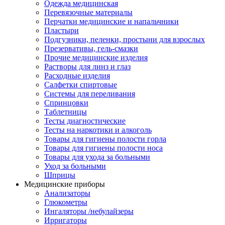
Одежда медицинская
Перевязочные материалы
Перчатки медицинские и напальчники
Пластыри
Подгузники, пеленки, простыни для взрослых
Презервативы, гель-смазки
Прочие медицинские изделия
Растворы для линз и глаз
Расходные изделия
Салфетки спиртовые
Системы для переливания
Спринцовки
Таблетницы
Тесты диагностические
Тесты на наркотики и алкоголь
Товары для гигиены полости горла
Товары для гигиены полости носа
Товары для ухода за больными
Уход за больными
Шприцы
Медицинские приборы
Анализаторы
Глюкометры
Ингаляторы /небулайзеры
Ирригаторы