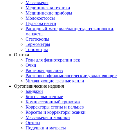
Массажеры
Медицинская техника
Медицинские приборы
Молокоотсосы
Пульсоксиметр
Расходный материал/ланцеты, тест-полоски,
манжеты
Стетоскопы
Термометры
Тонометры
Оптика
Гели для физиотерапии век
Очки
Растворы для линз
Растворы офтальмологические увлажняющие
Увлажняющие глазные капли
Ортопедические изделия
Бандажи
Бинты эластичные
Компрессионный трикотаж
Корректоры стопы и пальцев
Корсеты и корректоры осанки
Массажеры и коврики
Ортезы
Подушки и матрасы