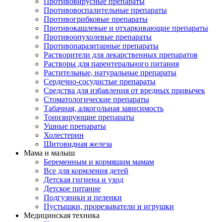
Противовирусные препараты
Противовоспалительные препараты
Противогрибковые препараты
Противокашлевые и отхаркивающие препараты
Противоопухолевые препараты
Противопаразитарные препараты
Растворители для лекарственных препаратов
Растворы для парентерального питания
Растительные, натуральные препараты
Сердечно-сосудистые препараты
Средства для избавления от вредных привычек
Стоматологические препараты
Табачная, алкогольная зависимость
Тонизирующие препараты
Ушные препараты
Холестерин
Щитовидная железа
Мама и малыш
Беременным и кормящим мамам
Все для кормления детей
Детская гигиена и уход
Детское питание
Подгузники и пеленки
Пустышки, прорезыватели и игрушки
Медицинская техника