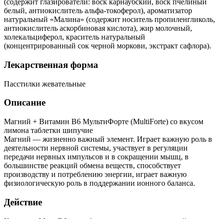
(содержит глазирователи: воск карнаубский, воск пчелиный
белый, антиокислитель альфа-токоферол), ароматизатор
натуральный «Малина» (содержит носитель пропиленгликоль,
антиокислитель аскорбиновая кислота), жир молочный,
холекальциферол, краситель натуральный
(концентрированный сок черной моркови, экстракт сафлора).
Лекарственная форма
Пасстилки жевательные
Описание
Магний + Витамин В6 МультиФорте (MultiForte) со вкусом
лимона таблетки шипучие
Магний — жизненно важный элемент. Играет важную роль в
деятельности нервной системы, участвует в регуляции
передачи нервных импульсов и в сокращении мышц, в
большинстве реакций обмена веществ, способствует
производству и потреблению энергии, играет важную
физиологическую роль в поддержании ионного баланса.
Действие