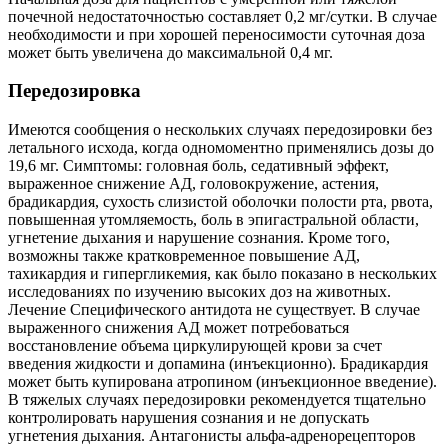
почечной недостаточностью составляет 0,2 мг/сутки. В случае
необходимости и при хорошей переносимости суточная доза
может быть увеличена до максимальной 0,4 мг.
Передозировка
Имеются сообщения о нескольких случаях передозировки без
летального исхода, когда одномоментно применялись дозы до
19,6 мг. Симптомы: головная боль, седативный эффект,
выраженное снижение АД, головокружение, астения,
брадикардия, сухость слизистой оболочки полости рта, рвота,
повышенная утомляемость, боль в эпигастральной области,
угнетение дыхания и нарушение сознания. Кроме того,
возможны также кратковременное повышение АД,
тахикардия и гипергликемия, как было показано в нескольких
исследованиях по изучению высоких доз на животных.
Лечение Специфического антидота не существует. В случае
выраженного снижения АД может потребоваться
восстановление объема циркулирующей крови за счет
введения жидкости и допамина (инъекционно). Брадикардия
может быть купирована атропином (инъекционное введение).
В тяжелых случаях передозировки рекомендуется тщательно
контролировать нарушения сознания и не допускать
угнетения дыхания. Антагонисты альфа-адренорецепторов