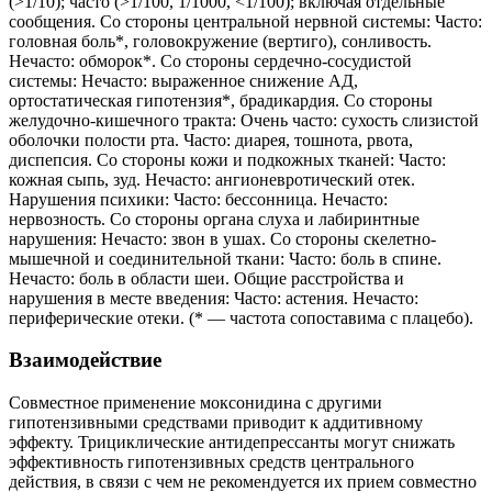
(>1/10); часто (>1/100, 1/1000, <1/100); включая отдельные
сообщения. Со стороны центральной нервной системы: Часто:
головная боль*, головокружение (вертиго), сонливость.
Нечасто: обморок*. Со стороны сердечно-сосудистой
системы: Нечасто: выраженное снижение АД,
ортостатическая гипотензия*, брадикардия. Со стороны
желудочно-кишечного тракта: Очень часто: сухость слизистой
оболочки полости рта. Часто: диарея, тошнота, рвота,
диспепсия. Со стороны кожи и подкожных тканей: Часто:
кожная сыпь, зуд. Нечасто: ангионевротический отек.
Нарушения психики: Часто: бессонница. Нечасто:
нервозность. Со стороны органа слуха и лабиринтные
нарушения: Нечасто: звон в ушах. Со стороны скелетно-
мышечной и соединительной ткани: Часто: боль в спине.
Нечасто: боль в области шеи. Общие расстройства и
нарушения в месте введения: Часто: астения. Нечасто:
периферические отеки. (* — частота сопоставима с плацебо).
Взаимодействие
Совместное применение моксонидина с другими
гипотензивными средствами приводит к аддитивному
эффекту. Трициклические антидепрессанты могут снижать
эффективность гипотензивных средств центрального
действия, в связи с чем не рекомендуется их прием совместно