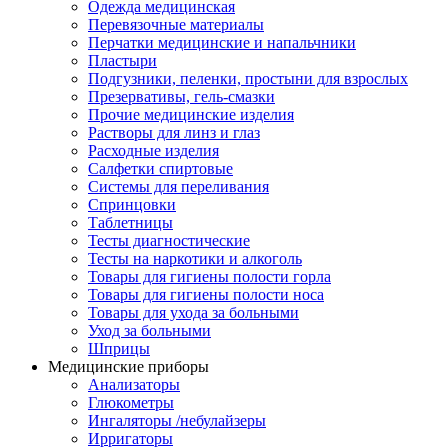
Одежда медицинская
Перевязочные материалы
Перчатки медицинские и напальчники
Пластыри
Подгузники, пеленки, простыни для взрослых
Презервативы, гель-смазки
Прочие медицинские изделия
Растворы для линз и глаз
Расходные изделия
Салфетки спиртовые
Системы для переливания
Спринцовки
Таблетницы
Тесты диагностические
Тесты на наркотики и алкоголь
Товары для гигиены полости горла
Товары для гигиены полости носа
Товары для ухода за больными
Уход за больными
Шприцы
Медицинские приборы
Анализаторы
Глюкометры
Ингаляторы /небулайзеры
Ирригаторы