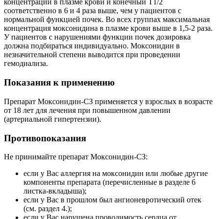
концентрации в плазме крови и конечный Т1/2
соответственно в 6 и 4 раза выше, чем у пациентов с
нормальной функцией почек. Во всех группах максимальная
концентрация моксонидина в плазме крови выше в 1,5-2 раза.
У пациентов с нарушениями функции почек дозировка
должна подбираться индивидуально. Моксонидин в
незначительной степени выводится при проведении
гемодиализа.
Показания к применению
Препарат Моксонидин-СЗ применяется у взрослых в возрасте
от 18 лет для лечения при повышенном давлении
(артериальной гипертензии).
Противопоказания
Не принимайте препарат Моксонидин-СЗ:
если у Вас аллергия на моксонидин или любые другие
компоненты препарата (перечисленные в разделе 6
листка-вкладыша);
если у Вас в прошлом был ангионевротический отек
(см. раздел 4.);
если у Вас нарушена проводимость сердца от