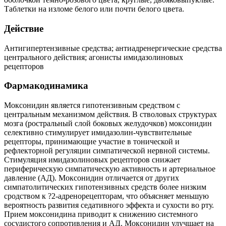
Таблетки на изломе белого или почти белого цвета.
Действие
Антигипертензивные средства; антиадренергические средства
центрального действия; агонисты имидазолиновых
рецепторов
Фармакодинамика
Моксонидин является гипотензивным средством с
центральным механизмом действия. В стволовых структурах
мозга (ростральный слой боковых желудочков) моксонидин
селективно стимулирует имидазолин-чувствительные
рецепторы, принимающие участие в тонической и
рефлекторной регуляции симпатической нервной системы.
Стимуляция имидазолиновых рецепторов снижает
периферическую симпатическую активность и артериальное
давление (АД). Моксонидин отличается от других
симпатолитических гипотензивных средств более низким
сродством к ?2-адренорецепторам, что объясняет меньшую
вероятность развития седативного эффекта и сухости во рту.
Прием моксонидина приводит к снижению системного
сосудистого сопротивления и АД. Моксонидин улучшает на