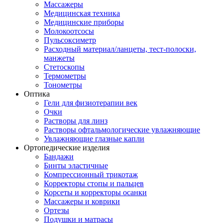
Массажеры
Медицинская техника
Медицинские приборы
Молокоотсосы
Пульсоксиметр
Расходный материал/ланцеты, тест-полоски,
манжеты
Стетоскопы
Термометры
Тонометры
Оптика
Гели для физиотерапии век
Очки
Растворы для линз
Растворы офтальмологические увлажняющие
Увлажняющие глазные капли
Ортопедические изделия
Бандажи
Бинты эластичные
Компрессионный трикотаж
Корректоры стопы и пальцев
Корсеты и корректоры осанки
Массажеры и коврики
Ортезы
Подушки и матрасы