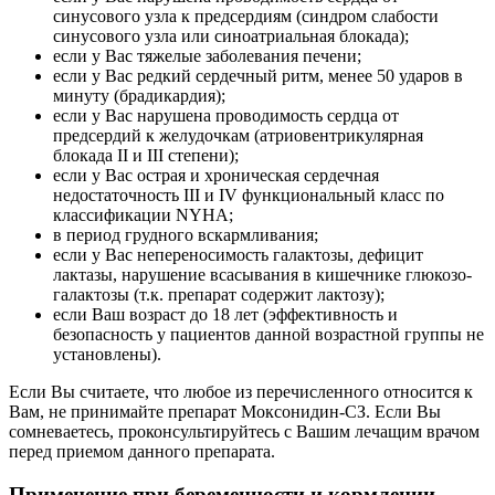
синусового узла к предсердиям (синдром слабости
синусового узла или синоатриальная блокада);
если у Вас тяжелые заболевания печени;
если у Вас редкий сердечный ритм, менее 50 ударов в
минуту (брадикардия);
если у Вас нарушена проводимость сердца от
предсердий к желудочкам (атриовентрикулярная
блокада II и III степени);
если у Вас острая и хроническая сердечная
недостаточность III и IV функциональный класс по
классификации NYHA;
в период грудного вскармливания;
если у Вас непереносимость галактозы, дефицит
лактазы, нарушение всасывания в кишечнике глюкозо-
галактозы (т.к. препарат содержит лактозу);
если Ваш возраст до 18 лет (эффективность и
безопасность у пациентов данной возрастной группы не
установлены).
Если Вы считаете, что любое из перечисленного относится к
Вам, не принимайте препарат Моксонидин-СЗ. Если Вы
сомневаетесь, проконсультируйтесь с Вашим лечащим врачом
перед приемом данного препарата.
Применение при беременности и кормлении