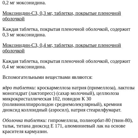
0,2 мг моксонидина.
Моксонидин-СЗ, 0,3 мг, таблетки, покрытые пленочной
оболочкой
Каждая таблетка, покрытая пленочной оболочкой, содержит
0,3 мг моксонидина.
Моксонидин-СЗ, 0,4 мг, таблетки, покрытые пленочной
оболочкой
Каждая таблетка, покрытая пленочной оболочкой, содержит
0,4 мг моксонидина.
Вспомогательными веществами являются:
ядро таблетки:
кроскармеллоза натрия (примеллоза), лактозы
моногидрат (лактопресс) (сахар молочный), целлюлоза
микрокристаллическая 102, повидон К 30
(поливинилпирролидон среднемолекулярный), кремния
диоксид коллоидный (аэросил), натрия стеарилфумарат.
Оболочка таблетки:
гипромеллоза, полиеорбат-80 (твин-80),
тальк, титана диоксид Е 171, алюминиевый лак на основе
красителя кармуазин.