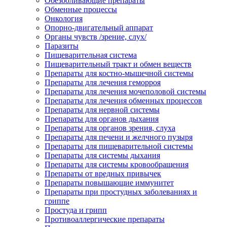
Обезболивающие препараты
Обменные процессы
Онкология
Опорно-двигательный аппарат
Органы чувств /зрение, слух/
Паразиты
Пищеварительная система
Пищеварительный тракт и обмен веществ
Препараты для костно-мышечной системы
Препараты для лечения геморроя
Препараты для лечения мочеполовой системы
Препараты для лечения обменных процессов
Препараты для нервной системы
Препараты для органов дыхания
Препараты для органов зрения, слуха
Препараты для печени и желчного пузыря
Препараты для пищеварительной системы
Препараты для системы дыхания
Препараты для системы кровообращения
Препараты от вредных привычек
Препараты повышающие иммунитет
Препараты при простудных заболеваниях и
гриппе
Простуда и грипп
Противоаллергические препараты