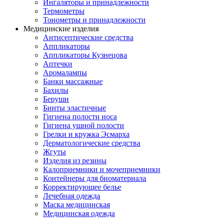
Ингаляторы и принадлежности
Термометры
Тонометры и принадлежности
Медицинские изделия
Антисептические средства
Аппликаторы
Аппликаторы Кузнецова
Аптечки
Аромалампы
Банки массажные
Бахилы
Беруши
Бинты эластичные
Гигиена полости носа
Гигиена ушной полости
Грелки и кружка Эсмарха
Дерматологические средства
Жгуты
Изделия из резины
Калоприемники и мочеприемники
Контейнеры для биоматериала
Корректирующее белье
Лечебная одежда
Маска медицинская
Медицинская одежда