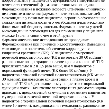
добровольцами у пациентов с артериальной гипертензией не
отмечается изменений фармакокинетики моксонидина.
Фармакокинетика в пожилом возрасте Отмечены клинически
незначимые изменения фармакокинетических показателей
моксонидина у пожилых пациентов, вероятно обусловленные
снижением интенсивности его метаболизма и/или несколько
более высокой биодоступностью. Фармакокинетика у детей
Моксонидин не рекомендуется для применения у пациентов
моложе 18 лет, в связи с чем в этой группе
фармакокинетические исследования не проводились.
Фармакокинетика при почечной недостаточности Выведение
моксонидина в значительной степени коррелирует с
клиренсом креатинина (КК). У пациентов с умеренной
почечной недостаточностью (КК в интервале 30-60 мл/мин)
равновесные концентрации в плазме крови и конечный Т1/2
приблизительно в 2 и 1,5 раза выше, чем у пациентов с
нормальной функцией почек (КК более 90 мл/мин). У
пациентов с тяжелой почечной недостаточностью (КК менее
30 мл/мин), равновесные концентрации в плазме крови и
конечный Т1/2 в 3 раза выше, чем у пациентов с нормальной
функцией почек. Назначение многократных доз моксонидина
приводит к предсказуемой кумуляции в организме пациентов
с умеренной и тяжелой почечной недостаточностью. У
пациентов с терминальной почечной недостаточностью (КК
менее 10 мл/мин), находя­щихся на гемодиализе, равновесные