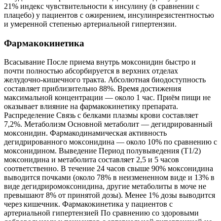
21% индекс чувствительности к инсулину (в сравнении с
плацебо) у пациентов с ожирением, инсулинрезистентностью
и умеренной степенью артериальной гипертензии.
Фармакокинетика
Всасывание После приема внутрь моксонидин быстро и
почти полностью абсорбируется в верхних отделах
желудочно-кишечного тракта. Абсолютная биодоступ­ность
составляет приблизительно 88%. Время достижения
максимальной концентрации — около 1 час. Приём пищи не
оказывает влияние на фармакокинетику препарата.
Распределение Связь с белками плазмы крови составляет
7,2%. Метаболизм Основной метаболит — дегидрированный
моксонидин. Фармакодинамическая активность
дегидрированного моксонидина — около 10% по сравнению с
моксонидином. Выведение Период полувыведения (Т1/2)
моксонидина и метаболита составляет 2,5 и 5 часов
соответственно. В течение 24 часов свыше 90% моксонидина
выводится почками (около 78% в неизмененном виде и 13% в
виде дегидриромоксонидина, другие метаболиты в моче не
превышают 8% от принятой дозы). Менее 1% дозы выводится
через кишечник. Фармакокинетика у пациентов с
артериальной гипертензией По сравнению со здоровыми