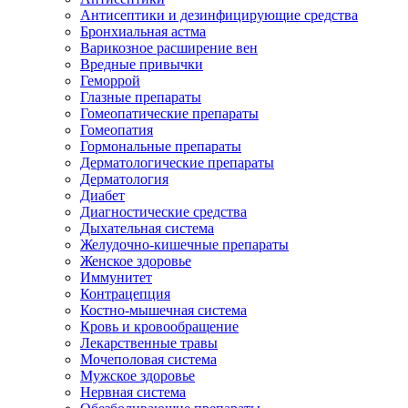
Антисептики и дезинфицирующие средства
Бронхиальная астма
Варикозное расширение вен
Вредные привычки
Геморрой
Глазные препараты
Гомеопатические препараты
Гомеопатия
Гормональные препараты
Дерматологические препараты
Дерматология
Диабет
Диагностические средства
Дыхательная система
Желудочно-кишечные препараты
Женское здоровье
Иммунитет
Контрацепция
Костно-мышечная система
Кровь и кровообращение
Лекарственные травы
Мочеполовая система
Мужское здоровье
Нервная система