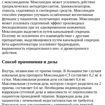
с моксонидином. Моксонидин может усиливать действие
трициклических антидепрессантов, транквилизаторов,
этанола, седативных и снотворных средств. Моксонидин
способен умеренно улучшать ослабленные когнитивные
функции у пациентов, получающих лоразепам. Моксонидин
может усиливать седативный эффект производных
бензодиазепина при их одновременном назначении.
Моксонидин выделяется путем канальцевой секреции.
Поэтому не исключено его взаимодействие с другими
препаратами, выделяющимися путем канальцевой секреции.
Бета-адреноблокаторы усиливают брадикардию,
выраженность отрицательного ино- и дромотропного
действия.
Способ применения и дозы
Внутрь, независимо от приема пищи. В большинстве случаев
начальная доза препарата Моксонидин-СЗ составляет 0,2 мг в
сутки. Максимальная разовая доза составляет 0,4 мг.
Максимальная суточная доза, которую следует разделить на 2
приема, составляет 0,6 мг. Необходима индивидуальная
коррекция суточной дозы в зависимости от переносимости
пациентом проводимой терапии. Коррекция дозы для
пациентов с печеночной недостаточностью не требуется.
Начальная доза для пациентов с умеренной или тяжелой