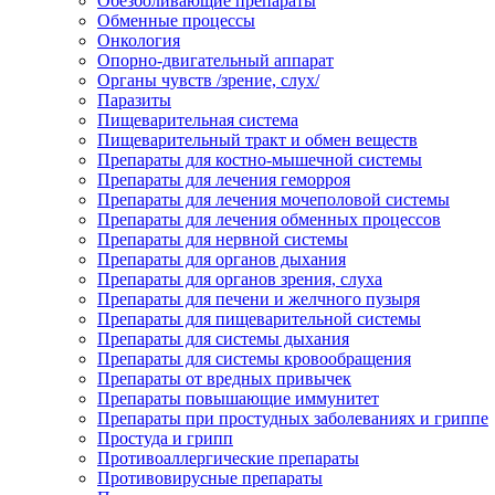
Обезболивающие препараты
Обменные процессы
Онкология
Опорно-двигательный аппарат
Органы чувств /зрение, слух/
Паразиты
Пищеварительная система
Пищеварительный тракт и обмен веществ
Препараты для костно-мышечной системы
Препараты для лечения геморроя
Препараты для лечения мочеполовой системы
Препараты для лечения обменных процессов
Препараты для нервной системы
Препараты для органов дыхания
Препараты для органов зрения, слуха
Препараты для печени и желчного пузыря
Препараты для пищеварительной системы
Препараты для системы дыхания
Препараты для системы кровообращения
Препараты от вредных привычек
Препараты повышающие иммунитет
Препараты при простудных заболеваниях и гриппе
Простуда и грипп
Противоаллергические препараты
Противовирусные препараты