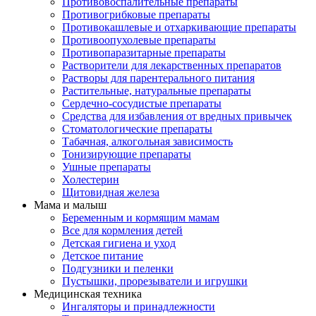
Противовоспалительные препараты
Противогрибковые препараты
Противокашлевые и отхаркивающие препараты
Противоопухолевые препараты
Противопаразитарные препараты
Растворители для лекарственных препаратов
Растворы для парентерального питания
Растительные, натуральные препараты
Сердечно-сосудистые препараты
Средства для избавления от вредных привычек
Стоматологические препараты
Табачная, алкогольная зависимость
Тонизирующие препараты
Ушные препараты
Холестерин
Щитовидная железа
Мама и малыш
Беременным и кормящим мамам
Все для кормления детей
Детская гигиена и уход
Детское питание
Подгузники и пеленки
Пустышки, прорезыватели и игрушки
Медицинская техника
Ингаляторы и принадлежности