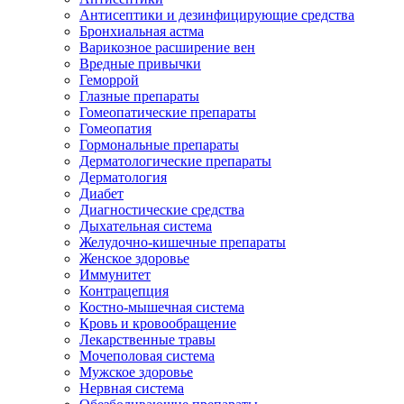
Антисептики и дезинфицирующие средства
Бронхиальная астма
Варикозное расширение вен
Вредные привычки
Геморрой
Глазные препараты
Гомеопатические препараты
Гомеопатия
Гормональные препараты
Дерматологические препараты
Дерматология
Диабет
Диагностические средства
Дыхательная система
Желудочно-кишечные препараты
Женское здоровье
Иммунитет
Контрацепция
Костно-мышечная система
Кровь и кровообращение
Лекарственные травы
Мочеполовая система
Мужское здоровье
Нервная система