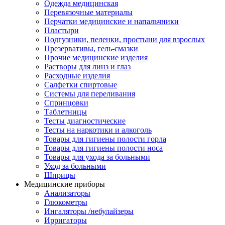
Одежда медицинская
Перевязочные материалы
Перчатки медицинские и напальчники
Пластыри
Подгузники, пеленки, простыни для взрослых
Презервативы, гель-смазки
Прочие медицинские изделия
Растворы для линз и глаз
Расходные изделия
Салфетки спиртовые
Системы для переливания
Спринцовки
Таблетницы
Тесты диагностические
Тесты на наркотики и алкоголь
Товары для гигиены полости горла
Товары для гигиены полости носа
Товары для ухода за больными
Уход за больными
Шприцы
Медицинские приборы
Анализаторы
Глюкометры
Ингаляторы /небулайзеры
Ирригаторы