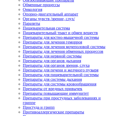
Обезболивающие препараты
Обменные процессы
Онкология
Опорно-двигательный аппарат
Органы чувств /зрение, слух/
Паразиты
Пищеварительная система
Пищеварительный тракт и обмен веществ
Препараты для костно-мышечной системы
Препараты для лечения геморроя
Препараты для лечения мочеполовой системы
Препараты для лечения обменных процессов
Препараты для нервной системы
Препараты для органов дыхания
Препараты для органов зрения, слуха
Препараты для печени и желчного пузыря
Препараты для пищеварительной системы
Препараты для системы дыхания
Препараты для системы кровообращения
Препараты от вредных привычек
Препараты повышающие иммунитет
Препараты при простудных заболеваниях и
гриппе
Простуда и грипп
Противоаллергические препараты