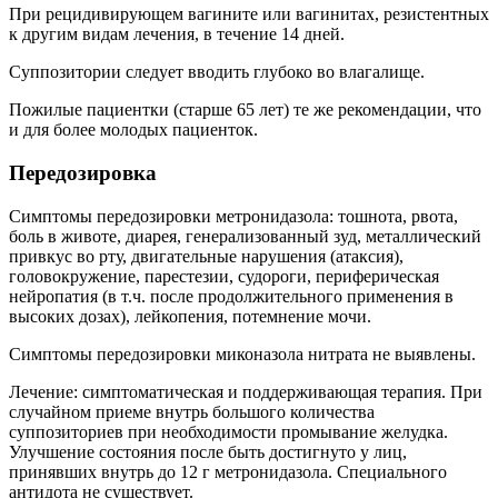
При рецидивирующем вагините или вагинитах, резистентных
к другим видам лечения, в течение 14 дней.
Суппозитории следует вводить глубоко во влагалище.
Пожилые пациентки (старше 65 лет) те же рекомендации, что
и для более молодых пациенток.
Передозировка
Симптомы передозировки метронидазола: тошнота, рвота,
боль в животе, диарея, генерализованный зуд, металлический
привкус во рту, двигательные нарушения (атаксия),
головокружение, парестезии, судороги, периферическая
нейропатия (в т.ч. после продолжительного применения в
высоких дозах), лейкопения, потемнение мочи.
Симптомы передозировки миконазола нитрата не выявлены.
Лечение: симптоматическая и поддерживающая терапия. При
случайном приеме внутрь большого количества
суппозиториев при необходимости промывание желудка.
Улучшение состояния после быть достигнуто у лиц,
принявших внутрь до 12 г метронидазола. Специального
антидота не существует.