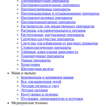
Противовирусные препараты
Противовоспалительные препараты
Противогрибковые препараты
Противокашлевые и отхаркивающие препараты
Противоопухолевые препараты
Противопаразитарные препараты
Растворители для лекарственных препаратов
Растворы для парентерального питания
Растительные, натуральные препараты
Сердечно-сосудистые препараты
Средства для избавления от вредных привычек
Стоматологические препараты
Табачная, алкогольная зависимость
Тонизирующие препараты
Ушные препараты
Холестерин
Щитовидная железа
Мама и малыш
Беременным и кормящим мамам
Все для кормления детей
Детская гигиена и уход
Детское питание
Подгузники и пеленки
Пустышки, прорезыватели и игрушки
Медицинская техника