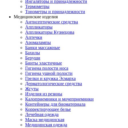
Ингаляторы и принадлежности
Термометры
Тонометры и принадлежности
Медицинские изделия
Антисептические средства
Аппликаторы
Аппликаторы Кузнецова
Аптечки
Аромалампы
Банки массажные
Бахилы
Беруши
Бинты эластичные
Гигиена полости носа
Гигиена ушной полости
Грелки и кружка Эсмарха
Дерматологические средства
Жгуты
Изделия из резины
Калоприемники и мочеприемники
Контейнеры для биоматериала
Корректирующее белье
Лечебная одежда
Маска медицинская
Медицинская одежда