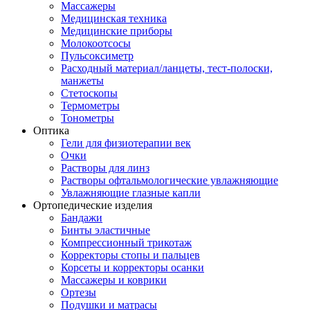
Массажеры
Медицинская техника
Медицинские приборы
Молокоотсосы
Пульсоксиметр
Расходный материал/ланцеты, тест-полоски,
манжеты
Стетоскопы
Термометры
Тонометры
Оптика
Гели для физиотерапии век
Очки
Растворы для линз
Растворы офтальмологические увлажняющие
Увлажняющие глазные капли
Ортопедические изделия
Бандажи
Бинты эластичные
Компрессионный трикотаж
Корректоры стопы и пальцев
Корсеты и корректоры осанки
Массажеры и коврики
Ортезы
Подушки и матрасы