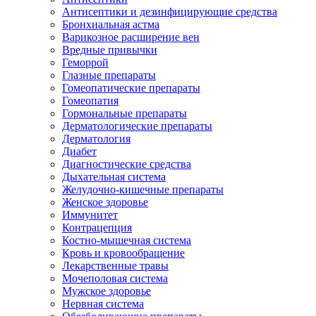
Антисептики и дезинфицирующие средства
Бронхиальная астма
Варикозное расширение вен
Вредные привычки
Геморрой
Глазные препараты
Гомеопатические препараты
Гомеопатия
Гормональные препараты
Дерматологические препараты
Дерматология
Диабет
Диагностические средства
Дыхательная система
Желудочно-кишечные препараты
Женское здоровье
Иммунитет
Контрацепция
Костно-мышечная система
Кровь и кровообращение
Лекарственные травы
Мочеполовая система
Мужское здоровье
Нервная система