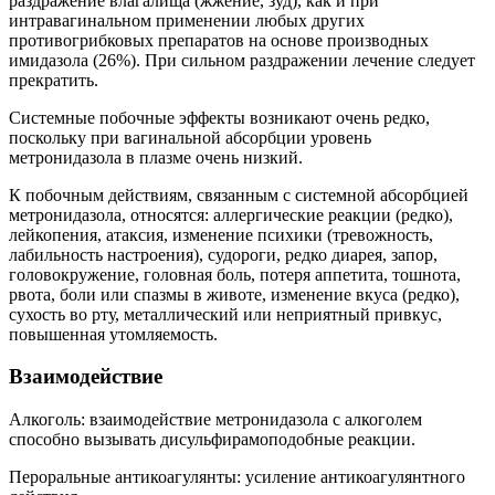
раздражение влагалища (жжение, зуд), как и при
интравагинальном применении любых других
противогрибковых препаратов на основе производных
имидазола (26%). При сильном раздражении лечение следует
прекратить.
Системные побочные эффекты возникают очень редко,
поскольку при вагинальной абсорбции уровень
метронидазола в плазме очень низкий.
К побочным действиям, связанным с системной абсорбцией
метронидазола, относятся: аллергические реакции (редко),
лейкопения, атаксия, изменение психики (тревожность,
лабильность настроения), судороги, редко диарея, запор,
головокружение, головная боль, потеря аппетита, тошнота,
рвота, боли или спазмы в животе, изменение вкуса (редко),
сухость во рту, металлический или неприятный привкус,
повышенная утомляемость.
Взаимодействие
Алкоголь: взаимодействие метронидазола с алкоголем
способно вызывать дисульфирамоподобные реакции.
Пероральные антикоагулянты: усиление антикоагулянтного