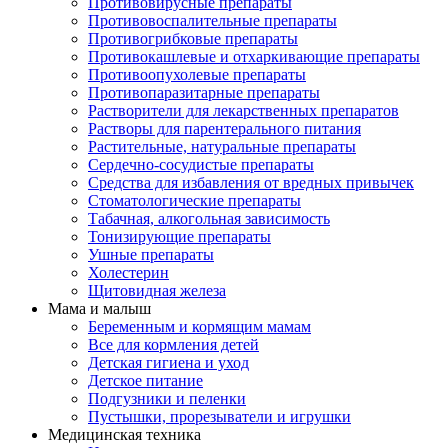
Противовирусные препараты
Противовоспалительные препараты
Противогрибковые препараты
Противокашлевые и отхаркивающие препараты
Противоопухолевые препараты
Противопаразитарные препараты
Растворители для лекарственных препаратов
Растворы для парентерального питания
Растительные, натуральные препараты
Сердечно-сосудистые препараты
Средства для избавления от вредных привычек
Стоматологические препараты
Табачная, алкогольная зависимость
Тонизирующие препараты
Ушные препараты
Холестерин
Щитовидная железа
Мама и малыш
Беременным и кормящим мамам
Все для кормления детей
Детская гигиена и уход
Детское питание
Подгузники и пеленки
Пустышки, прорезыватели и игрушки
Медицинская техника