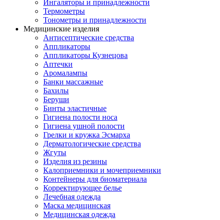
Ингаляторы и принадлежности
Термометры
Тонометры и принадлежности
Медицинские изделия
Антисептические средства
Аппликаторы
Аппликаторы Кузнецова
Аптечки
Аромалампы
Банки массажные
Бахилы
Беруши
Бинты эластичные
Гигиена полости носа
Гигиена ушной полости
Грелки и кружка Эсмарха
Дерматологические средства
Жгуты
Изделия из резины
Калоприемники и мочеприемники
Контейнеры для биоматериала
Корректирующее белье
Лечебная одежда
Маска медицинская
Медицинская одежда