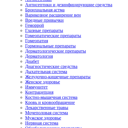
Антисептики и дезинфицирующие средства
Бронхиальная астма
Варикозное расширение вен
Вредные привычки
Геморрой
Глазные препараты
Гомеопатические препараты
Гомеопатия
Гормональные препараты
Дерматологические препараты
Дерматология
Диабет
Диагностические средства
Дыхательная система
Желудочно-кишечные препараты
Женское здоровье
Иммунитет
Контрацепция
Костно-мышечная система
Кровь и кровообращение
Лекарственные травы
Мочеполовая система
Мужское здоровье
Нервная система