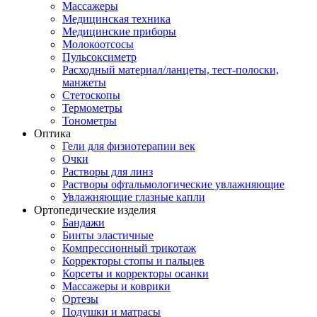
Массажеры
Медицинская техника
Медицинские приборы
Молокоотсосы
Пульсоксиметр
Расходный материал/ланцеты, тест-полоски,
манжеты
Стетоскопы
Термометры
Тонометры
Оптика
Гели для физиотерапии век
Очки
Растворы для линз
Растворы офтальмологические увлажняющие
Увлажняющие глазные капли
Ортопедические изделия
Бандажи
Бинты эластичные
Компрессионный трикотаж
Корректоры стопы и пальцев
Корсеты и корректоры осанки
Массажеры и коврики
Ортезы
Подушки и матрасы