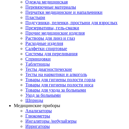
Одежда медицинская
Перевязочные материалы
Перчатки медицинские и напальчники
Пластыри
Подгузники, пеленки, простыни для взрослых
Презервативы, гель-смазки
Прочие медицинские изделия
Растворы для линз и глаз
Расходные изделия
Салфетки спиртовые
Системы для переливания
Спринцовки
Таблетницы
Тесты диагностические
Тесты на наркотики и алкоголь
Товары для гигиены полости горла
Товары для гигиены полости носа
Товары для ухода за больными
Уход за больными
Шприцы
Медицинские приборы
Анализаторы
Глюкометры
Ингаляторы /небулайзеры
Ирригаторы