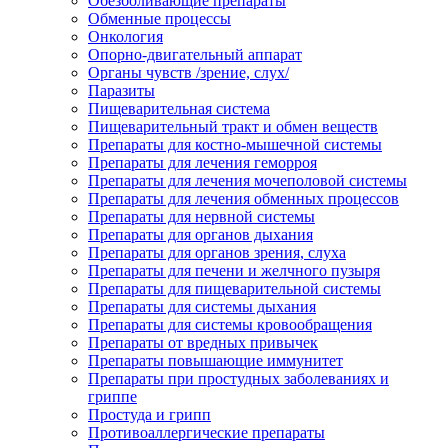
Обезболивающие препараты
Обменные процессы
Онкология
Опорно-двигательный аппарат
Органы чувств /зрение, слух/
Паразиты
Пищеварительная система
Пищеварительный тракт и обмен веществ
Препараты для костно-мышечной системы
Препараты для лечения геморроя
Препараты для лечения мочеполовой системы
Препараты для лечения обменных процессов
Препараты для нервной системы
Препараты для органов дыхания
Препараты для органов зрения, слуха
Препараты для печени и желчного пузыря
Препараты для пищеварительной системы
Препараты для системы дыхания
Препараты для системы кровообращения
Препараты от вредных привычек
Препараты повышающие иммунитет
Препараты при простудных заболеваниях и
гриппе
Простуда и грипп
Противоаллергические препараты