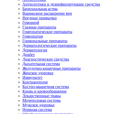
Антисептики и дезинфицирующие средства
Бронхиальная астма
Варикозное расширение вен
Вредные привычки
Геморрой
Глазные препараты
Гомеопатические препараты
Гомеопатия
Гормональные препараты
Дерматологические препараты
Дерматология
Диабет
Диагностические средства
Дыхательная система
Желудочно-кишечные препараты
Женское здоровье
Иммунитет
Контрацепция
Костно-мышечная система
Кровь и кровообращение
Лекарственные травы
Мочеполовая система
Мужское здоровье
Нервная система