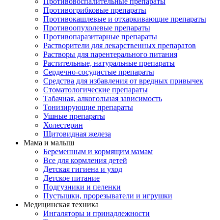
Противовоспалительные препараты
Противогрибковые препараты
Противокашлевые и отхаркивающие препараты
Противоопухолевые препараты
Противопаразитарные препараты
Растворители для лекарственных препаратов
Растворы для парентерального питания
Растительные, натуральные препараты
Сердечно-сосудистые препараты
Средства для избавления от вредных привычек
Стоматологические препараты
Табачная, алкогольная зависимость
Тонизирующие препараты
Ушные препараты
Холестерин
Щитовидная железа
Мама и малыш
Беременным и кормящим мамам
Все для кормления детей
Детская гигиена и уход
Детское питание
Подгузники и пеленки
Пустышки, прорезыватели и игрушки
Медицинская техника
Ингаляторы и принадлежности