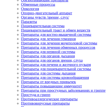
Обезболивающие препараты
Обменные процессы
Онкология
Опорно-двигательный аппарат
Органы чувств /зрение, слух/
Паразиты
Пищеварительная система
Пищеварительный тракт и обмен веществ
Препараты для костно-мышечной системы
Препараты для лечения геморроя
Препараты для лечения мочеполовой системы
Препараты для лечения обменных процессов
Препараты для нервной системы
Препараты для органов дыхания
Препараты для органов зрения, слуха
Препараты для печени и желчного пузыря
Препараты для пищеварительной системы
Препараты для системы дыхания
Препараты для системы кровообращения
Препараты от вредных привычек
Препараты повышающие иммунитет
Препараты при простудных заболеваниях и гриппе
Простуда и грипп
Противоаллергические препараты
Противовирусные препараты