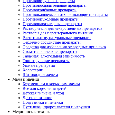
Противовирусные препараты
Противовоспалительные препараты
Противогрибковые препараты
Противокашлевые и отхаркивающие препараты
Противоопухолевые препараты
Противопаразитарные препараты
Растворители для лекарственных препаратов
Растворы для парентерального питания
Растительные, натуральные препараты
Сердечно-сосудистые препараты
Средства для избавления от вредных привычек
Стоматологические препараты
Табачная, алкогольная зависимость
Тонизирующие препараты
Ушные препараты
Холестерин
Щитовидная железа
Мама и малыш
Беременным и кормящим мамам
Все для кормления детей
Детская гигиена и уход
Детское питание
Подгузники и пеленки
Пустышки, прорезыватели и игрушки
Медицинская техника