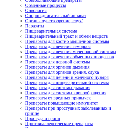
Обезболивающие препараты
Обменные процессы
Онкология
Опорно-двигательный аппарат
Органы чувств /зрение, слух/
Паразиты
Пищеварительная система
Пищеварительный тракт и обмен веществ
Препараты для костно-мышечной системы
Препараты для лечения геморроя
Препараты для лечения мочеполовой системы
Препараты для лечения обменных процессов
Препараты для нервной системы
Препараты для органов дыхания
Препараты для органов зрения, слуха
Препараты для печени и желчного пузыря
Препараты для пищеварительной системы
Препараты для системы дыхания
Препараты для системы кровообращения
Препараты от вредных привычек
Препараты повышающие иммунитет
Препараты при простудных заболеваниях и
гриппе
Простуда и грипп
Противоаллергические препараты