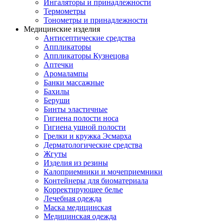
Ингаляторы и принадлежности
Термометры
Тонометры и принадлежности
Медицинские изделия
Антисептические средства
Аппликаторы
Аппликаторы Кузнецова
Аптечки
Аромалампы
Банки массажные
Бахилы
Беруши
Бинты эластичные
Гигиена полости носа
Гигиена ушной полости
Грелки и кружка Эсмарха
Дерматологические средства
Жгуты
Изделия из резины
Калоприемники и мочеприемники
Контейнеры для биоматериала
Корректирующее белье
Лечебная одежда
Маска медицинская
Медицинская одежда