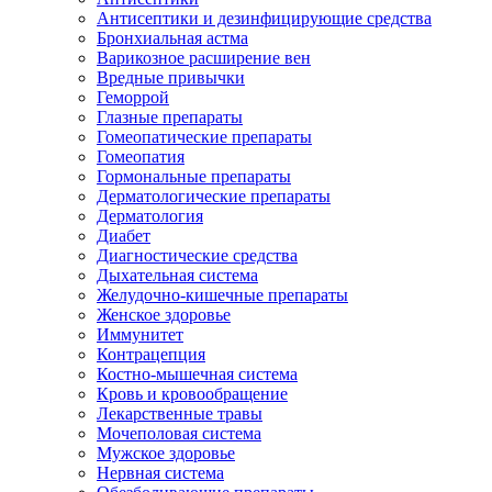
Антисептики и дезинфицирующие средства
Бронхиальная астма
Варикозное расширение вен
Вредные привычки
Геморрой
Глазные препараты
Гомеопатические препараты
Гомеопатия
Гормональные препараты
Дерматологические препараты
Дерматология
Диабет
Диагностические средства
Дыхательная система
Желудочно-кишечные препараты
Женское здоровье
Иммунитет
Контрацепция
Костно-мышечная система
Кровь и кровообращение
Лекарственные травы
Мочеполовая система
Мужское здоровье
Нервная система