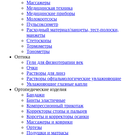
Массажеры
Медицинская техника
Медицинские приборы
Молокоотсосы
Пульсоксиметр
Расходный материал/ланцеты, тест-полоски,
манжеты
Стетоскопы
Термометры
Тонометры
Оптика
Гели для физиотерапии век
Очки
Растворы для линз
Растворы офтальмологические увлажняющие
Увлажняющие глазные капли
Ортопедические изделия
Бандажи
Бинты эластичные
Компрессионный трикотаж
Корректоры стопы и пальцев
Корсеты и корректоры осанки
Массажеры и коврики
Ортезы
Подушки и матрасы