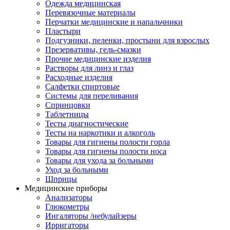
Одежда медицинская
Перевязочные материалы
Перчатки медицинские и напальчники
Пластыри
Подгузники, пеленки, простыни для взрослых
Презервативы, гель-смазки
Прочие медицинские изделия
Растворы для линз и глаз
Расходные изделия
Салфетки спиртовые
Системы для переливания
Спринцовки
Таблетницы
Тесты диагностические
Тесты на наркотики и алкоголь
Товары для гигиены полости горла
Товары для гигиены полости носа
Товары для ухода за больными
Уход за больными
Шприцы
Медицинские приборы
Анализаторы
Глюкометры
Ингаляторы /небулайзеры
Ирригаторы