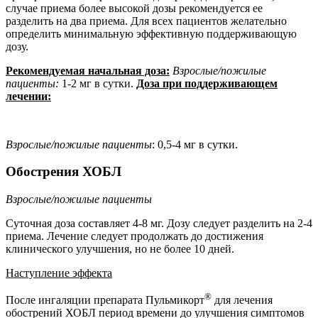
случае приема более высокой дозы рекомендуется ее
разделить на два приема. Для всех пациентов желательно
определить минимальную эффективную поддерживающую
дозу.
Рекомендуемая начальная доза:
Взрослые/пожилые
пациенты:
1-2
мг
в
сутки.
Доза при поддерживающем
лечении:
Взрослые/пожилые
пациенты
:
0,5-4
мг
в
сутки.
Обострения
ХОБЛ
Взрослые/пожилые
пациенты
Суточная доза составляет 4-8 мг. Дозу следует разделить на 2-4
приема. Лечение следует
продолжать до достижения
клинического улучшения, но не более 10 дней.
Наступление
эффекта
®
После
ингаляции
препарата
Пульмикорт
для
лечения
обострений
ХОБЛ
период
времени
до улучшения
симптомов