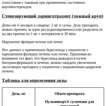
сопоставим
с
таковым
при
применении
системных
кортикостероидов.
Стенозирующий
ларинготрахеит
(ложный
круп)
Дети
от
6
месяцев
и
старше:
2
мг
в
сутки.
Дозу
препарата
можно
принять
за
один
раз (единовременно) или разделить ее
на два приема по 1 мг с интервалом в 30 мин.
Нарушение
функции
печени
или
почек
Нет
данных
о
применении
будесонида
у
пациентов
с
нарушением
функции
печени
или
почек. Принимая во
внимание тот факт, что будесонид выводится путем
биотрансформации в печени, можно ожидать увеличения
экспозиции препарата у пациентов с выраженным циррозом
печени.
Таблица
для
определения
дозы
Доза,
мг
Объем
препарата
Пульмикорт
®
суспензия
для
ингаляций