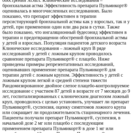
обострений ХОБЛ. Клинические исследования –
бронхиальная астма Эффективность препарата Пульмикорт®
оценивалась в многочисленных исследованиях. Было
показано, что препарат эффективен в терапии
персистирующей бронхиальной астмы как у взрослых, так и у
детей, при применении один или два раза в сутки. Также
было показано, что ингаляционный будесонид эффективен в
терапии и предотвращении обострений бронхиальной астмы
у детей и взрослых. Популяция пациентов детского возраста
Клинические исследования – ложный круп В ряде
исследований у детей с ложным крупом проводилось
сравнение препарата Пульмикорт® с плацебо. Ниже
приведены примеры репрезентативных исследований,
оценивавших применение препарата Пульмикорт® для
терапии детей с ложным крупом. Эффективность у детей с
ложным крупом легкой и средней степени тяжести
Рандомизированное двойное слепое плацебо-контролируемое
исследование с участием 87 детей в возрасте от 7 месяцев до 9
лет, госпитализированных с клиническим диагнозом ложный
круп, проводилось с целью установить, улучшает ли препарат
Пульмикорт®, суспензия, оценку симптомов ложного крупа
или сокращает ли продолжительность стационарного лечения.
Пациенты получали препарат Пульмикорт®, суспензия, в
начальной дозе 2 мг или плацебо с последующим
применением препарата Пульмикорт® в дозе 1 мг или