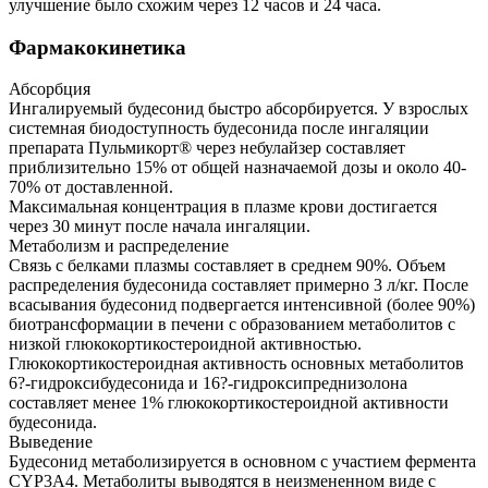
улучшение было схожим через 12 часов и 24 часа.
Фармакокинетика
Абсорбция
Ингалируемый будесонид быстро абсорбируется. У взрослых
системная биодоступность будесонида после ингаляции
препарата Пульмикорт® через небулайзер составляет
приблизительно 15% от общей назначаемой дозы и около 40-
70% от доставленной.
Максимальная концентрация в плазме крови достигается
через 30 минут после начала ингаляции.
Метаболизм и распределение
Связь с белками плазмы составляет в среднем 90%. Объем
распределения будесонида составляет примерно 3 л/кг. После
всасывания будесонид подвергается интенсивной (более 90%)
биотрансформации в печени с образованием метаболитов с
низкой глюкокортикостероидной активностью.
Глюкокортикостероидная активность основных метаболитов
6?-гидроксибудесонида и 16?-гидроксипреднизолона
составляет менее 1% глюкокортикостероидной активности
будесонида.
Выведение
Будесонид метаболизируется в основном с участием фермента
CYP3A4. Метаболиты выводятся в неизмененном виде с