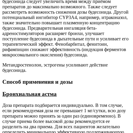
будесонида следует увеличить время между приёмом
препаратов до максимально возможного. Также следует
рассмотреть возможность снижения дозы будесонида. Другой
потенциальный ингибитор CYP3A4, например, итраконазол,
также значительно повышает плазменную концентрацию
будесонида. Предварительная ингаляция бета-
адреностимуляторов расширяет бронхи, улучшает
поступление будесонида в дыхательные пути и усиливает его
терапевтический эффект. Фенобарбитал, фенитоин,
рифампицин снижают эффективность (индукция ферментов
микросомального окисления) будесонида.
Метандростенолон, эстрогены усиливают действие
будесонида.
Способ применения и дозы
Бронхиальная
астма
Доза препарата подбирается индивидуально. В том случае,
если рекомендуемая доза не превышает 1 мг/сутки, всю дозу
препарата можно принять за один раз (единовременно). В
случае приема более высокой дозы рекомендуется ее
разделить на два приема. Для всех пациентов желательно
определить минимальную эффективную поддерживающую