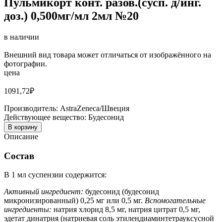
Пульмикорт конт. разов.(сусп. д/инг.
доз.) 0,500мг/мл 2мл №20
в наличии
Внешний вид товара может отличаться от изображённого на
фотографии.
цена
1091,72
₽
Производитель:
AstraZeneca/Швеция
Действующее вещество:
Будесонид
В корзину
Описание
Состав
В 1 мл суспензии
содержится:
Активный ингредиент:
будесонид (будесонид
микронизированный) 0,25 мг или 0,5 мг.
Вспомогательные
ингредиенты:
натрия
хлорид
8,5
мг,
натрия
цитрат
0,5
мг,
эдетат
динатрия (натриевая соль этилендиаминтетрауксусной