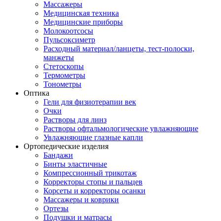
Массажеры
Медицинская техника
Медицинские приборы
Молокоотсосы
Пульсоксиметр
Расходный материал/ланцеты, тест-полоски,
манжеты
Стетоскопы
Термометры
Тонометры
Оптика
Гели для физиотерапии век
Очки
Растворы для линз
Растворы офтальмологические увлажняющие
Увлажняющие глазные капли
Ортопедические изделия
Бандажи
Бинты эластичные
Компрессионный трикотаж
Корректоры стопы и пальцев
Корсеты и корректоры осанки
Массажеры и коврики
Ортезы
Подушки и матрасы