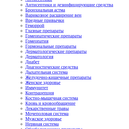
Антисептики и дезинфицирующие средства
Бронхиальная астма
Варикозное расширение вен
Вредные привычки
Геморрой
Глазные препараты
Гомеопатические препараты
Гомеопатия
Гормональные препараты
Дерматологические препараты
Дерматология
Диабет
Диагностические средства
Дыхательная система
Желудочно-кишечные препараты
Женское здоровье
Иммунитет
Контрацепция
Костно-мышечная система
Кровь и кровообращение
Лекарственные травы
Мочеполовая система
Мужское здоровье
Нервная система