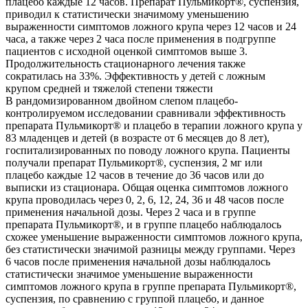
плацебо каждые 12 часов. Препарат Пульмикорт®, суспензия,
приводил к статистически значимому уменьшению
выраженности симптомов ложного крупа через 12 часов и 24
часа, а также через 2 часа после применения в подгруппе
пациентов с исходной оценкой симптомов выше 3.
Продолжительность стационарного лечения также
сократилась на 33%. Эффективность у детей с ложным
крупом средней и тяжелой степени тяжести
В рандомизированном двойном слепом плацебо-
контролируемом исследовании сравнивали эффективность
препарата Пульмикорт® и плацебо в терапии ложного крупа у
83 младенцев и детей (в возрасте от 6 месяцев до 8 лет),
госпитализированных по поводу ложного крупа. Пациенты
получали препарат Пульмикорт®, суспензия, 2 мг или
плацебо каждые 12 часов в течение до 36 часов или до
выписки из стационара. Общая оценка симптомов ложного
крупа проводилась через 0, 2, 6, 12, 24, 36 и 48 часов после
применения начальной дозы. Через 2 часа и в группе
препарата Пульмикорт®, и в группе плацебо наблюдалось
схожее уменьшение выраженности симптомов ложного крупа,
без статистически значимой разницы между группами. Через
6 часов после применения начальной дозы наблюдалось
статистически значимое уменьшение выраженности
симптомов ложного крупа в группе препарата Пульмикорт®,
суспензия, по сравнению с группой плацебо, и данное