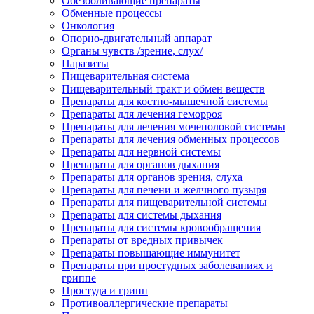
Обезболивающие препараты
Обменные процессы
Онкология
Опорно-двигательный аппарат
Органы чувств /зрение, слух/
Паразиты
Пищеварительная система
Пищеварительный тракт и обмен веществ
Препараты для костно-мышечной системы
Препараты для лечения геморроя
Препараты для лечения мочеполовой системы
Препараты для лечения обменных процессов
Препараты для нервной системы
Препараты для органов дыхания
Препараты для органов зрения, слуха
Препараты для печени и желчного пузыря
Препараты для пищеварительной системы
Препараты для системы дыхания
Препараты для системы кровообращения
Препараты от вредных привычек
Препараты повышающие иммунитет
Препараты при простудных заболеваниях и
гриппе
Простуда и грипп
Противоаллергические препараты