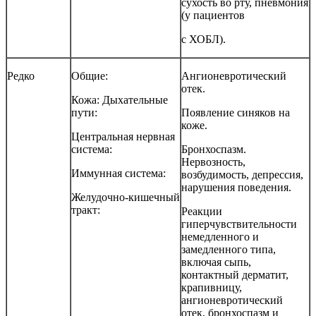
сухость во рту, пневмония
(у
пациентов
с
ХОБЛ).
Редко
Общие:
Ангионевротический
отек.
Кожа:
Дыхательные
пути:
Появление
синяков
на
коже.
Центральная
нервная
система:
Бронхоспазм.
Нервозность,
Иммунная
система:
возбудимость,
депрессия,
нарушения
поведения.
Желудочно-кишечный
тракт:
Реакции
гиперчувствительности
немедленного и
замедленного типа,
включая сыпь,
контактный дерматит,
крапивницу,
ангионевротический
отек, бронхоспазм и