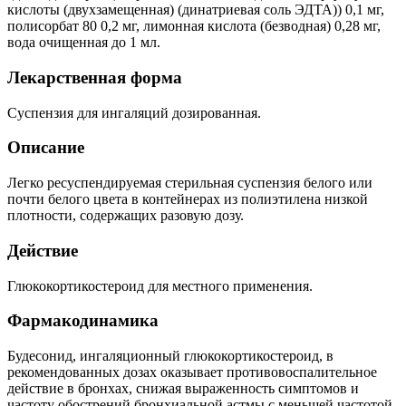
кислоты (двухзамещенная) (динатриевая соль ЭДТА))
0,1
мг,
полисорбат
80
0,2
мг,
лимонная
кислота
(безводная)
0,28
мг,
вода
очищенная до 1 мл.
Лекарственная форма
Суспензия для ингаляций дозированная.
Описание
Легко
ресуспендируемая
стерильная
суспензия
белого
или
почти
белого
цвета
в
контейнерах из полиэтилена низкой
плотности, содержащих разовую дозу.
Действие
Глюкокортикостероид для местного применения.
Фармакодинамика
Будесонид, ингаляционный глюкокортикостероид, в
рекомендованных дозах оказывает противовоспалительное
действие в бронхах, снижая выраженность симптомов и
частоту обострений бронхиальной астмы с меньшей частотой