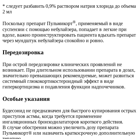
*
следует
разбавить
0,9%
раствором
натрия
хлорида
до
объема
2
мл
®
Поскольку
препарат
Пульмикорт
,
применяемый
в
виде
суспензии
с
помощью
небулайзера, попадает в легкие при
вдохе, важно проинструктировать пациента вдыхать препарат
через мундштук небулайзера спокойно и ровно.
Передозировка
При острой передозировке клинических проявлений не
возникает. При длительном использовании препарата в дозах,
значительно превышающих рекомендуемые, может развиться
системный глюкокортикостероидный эффект в виде
гиперкортицизма и подавления функции надпочечников.
Особые указания
Будесонид не предназначен для быстрого купирования острых
приступов астмы, когда требуется применение
ингаляционных бронходилататоров короткого действия.
В случае обострения можно увеличить дозу препарата
Пульмикорт® или назначить краткосрочную дополнительную
терапию.