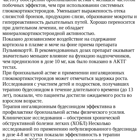
побочных эффектов, чем при использовании системных
глюкокортикостероидов. Уменьшает выраженность отека
слизистой бронхов, продукцию слизи, образование мокроты и
гиперреактивность дыхательных путей. Хорошо переносится
при длительном лечении, не обладает
минералокортикостероидной активностью.
Показано дозозависимое воздействие на содержание
кортизола в плазме и моче на фоне приема препарата
Пульмикорт®. В рекомендованных дозах препарат оказывает
значительно меньшее влияние на функцию надпочечников,
чем преднизолон в дозе 10 мг, как было показано в АКТГ
тестах.
При бронхиальной астме и применении ингаляционных
глюкокортикостероидов может отмечаться задержка роста.
Исследования с участием детей и подростков, получавших
терапию будесонидом в течение длительного времени (до 13
лет), показали, что пациенты достигли ожидаемого роста во
взрослом возрасте.
Терапия ингаляционным будесонидом эффективна в
профилактике бронхиальной астмы физического усилия.
Клинические исследования – обострения хронической
обструктивной болезни легких (ХОБЛ) Несколько
исследований по применению небулизированного будесонида
в дозе 4-8 мг/сутки показали эффективность в терапии