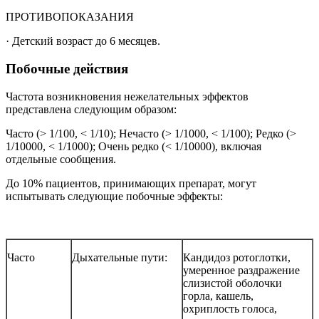
ПРОТИВОПОКАЗАНИЯ
·
Детский возраст
до
6
месяцев.
Побочные действия
Частота
возникновения
нежелательных
эффектов
представлена
следующим
образом:
Часто
(>
1/100,
<
1/10);
Нечасто
(>
1/1000,
<
1/100);
Редко
(>
1/10000,
<
1/1000);
Очень
редко (< 1/10000), включая
отдельные сообщения.
До
10%
пациентов,
принимающих
препарат,
могут
испытывать
следующие
побочные
эффекты:
Часто
Дыхательные
пути:
Кандидоз ротоглотки,
умеренное раздражение
слизистой оболочки
горла, кашель,
охриплость голоса,