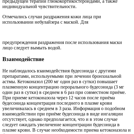
предыдущей терапии глюкокортикостероидами, а также
индивидуальной чувствительности.
Отмечались
случаи
раздражения
кожи
лица
при
использовании
небулайзера
с
маской.
Для
предупреждения
раздражения
после
использования
маски
лицо
следует
вымыть
водой.
Взаимодействие
Не наблюдалось взаимодействия будесонида с другими
препаратами, используемыми при лечении бронхиальной
астмы. Кетоконазол (200 мг один раз в сутки) повышает
плазменную концентрацию перорального будесонида (3 мг
один раз в сутки) в среднем в 6 раз при совместном приёме.
При приеме кетоконазола через 12 часов после приёма
будесонида концентрация последнего в плазме крови
увеличивалась в среднем в 3 раза. Информация о подобном
взаимодействии при приёме будесонида в виде ингаляции
отсутствует, однако предполагается, что и в этом случае
следует ожидать увеличение концентрации будесонида в
плазме крови. В случае необходимости приема кетоконазола и