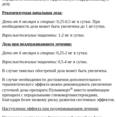
дозу.
Рекомендуемая
начальная
доза:
Дети
от
6
месяцев
и
старше:
0,25-0,5
мг
в
сутки.
При
необходимости
доза
может
быть увеличена до 1 мг/сутки.
Взрослые/пожилые
пациенты:
1-2
мг
в
сутки.
Доза
при
поддерживающем
лечении:
Дети
от
6
месяцев
и
старше
:
0,25-2
мг
в
сутки.
Взрослые/пожилые
пациенты
:
0,5-4
мг
в
сутки.
В
случае
тяжелых
обострений доза
может
быть
увеличена.
В случае необходимости достижения дополнительного
терапевтического эффекта можно рекомендовать увеличение
®
суточной дозы препарата Пульмикорт
вместо комбинации
препарата с пероральными глюкокортикостероидами,
благодаря более низкому риску развития системных эффектов.
Наступление
эффекта
при
поддерживающем
лечении