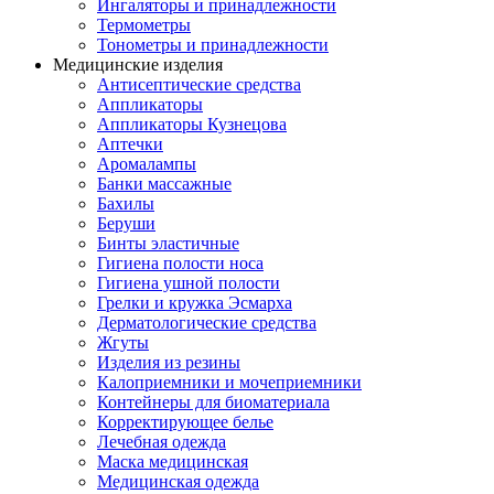
Ингаляторы и принадлежности
Термометры
Тонометры и принадлежности
Медицинские изделия
Антисептические средства
Аппликаторы
Аппликаторы Кузнецова
Аптечки
Аромалампы
Банки массажные
Бахилы
Беруши
Бинты эластичные
Гигиена полости носа
Гигиена ушной полости
Грелки и кружка Эсмарха
Дерматологические средства
Жгуты
Изделия из резины
Калоприемники и мочеприемники
Контейнеры для биоматериала
Корректирующее белье
Лечебная одежда
Маска медицинская
Медицинская одежда