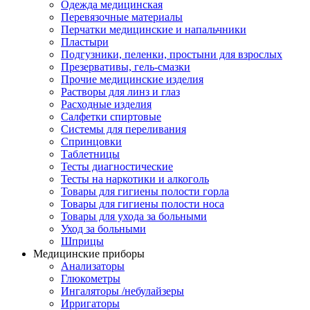
Одежда медицинская
Перевязочные материалы
Перчатки медицинские и напальчники
Пластыри
Подгузники, пеленки, простыни для взрослых
Презервативы, гель-смазки
Прочие медицинские изделия
Растворы для линз и глаз
Расходные изделия
Салфетки спиртовые
Системы для переливания
Спринцовки
Таблетницы
Тесты диагностические
Тесты на наркотики и алкоголь
Товары для гигиены полости горла
Товары для гигиены полости носа
Товары для ухода за больными
Уход за больными
Шприцы
Медицинские приборы
Анализаторы
Глюкометры
Ингаляторы /небулайзеры
Ирригаторы