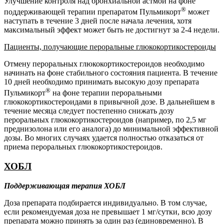
Улучшение контроля над бронхиальной астмой на фоне
®
поддерживающей терапии препаратом Пульмикорт
может
наступать в течение 3 дней после начала лечения, хотя
максимальный эффект может быть не достигнут за 2-4 недели.
Пациенты,
получающие
пероральные
глюкокортикостероиды
Отмену пероральных глюкокортикостероидов необходимо
начинать на фоне стабильного состояния пациента. В течение
10 дней необходимо принимать высокую дозу препарата
®
Пульмикорт
на фоне терапии пероральными
глюкокортикостероидами в привычной дозе. В дальнейшем в
течение месяца следует постепенно снижать дозу
пероральных глюкокортикостероидов (например, по 2,5 мг
преднизолона или его аналога) до минимальной эффективной
дозы. Во многих случаях удается полностью отказаться от
приема пероральных глюкокортикостероидов.
ХОБЛ
Поддерживающая
терапия
ХОБЛ
Доза препарата подбирается индивидуально. В том случае,
если рекомендуемая доза не превышает 1 мг/сутки, всю дозу
препарата можно принять за один раз (единовременно). В