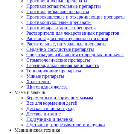
Противовирусные препараты
Противовоспалительные препараты
Противогрибковые препараты
Противокашлевые и отхаркивающие препараты
Противоопухолевые препараты
Противопаразитарные препараты
Растворители для лекарственных препаратов
Растворы для парентерального питания
Растительные, натуральные препараты
Сердечно-сосудистые препараты
Средства для избавления от вредных привычек
Стоматологические препараты
Табачная, алкогольная зависимость
Тонизирующие препараты
Ушные препараты
Холестерин
Щитовидная железа
Мама и малыш
Беременным и кормящим мамам
Все для кормления детей
Детская гигиена и уход
Детское питание
Подгузники и пеленки
Пустышки, прорезыватели и игрушки
Медицинская техника