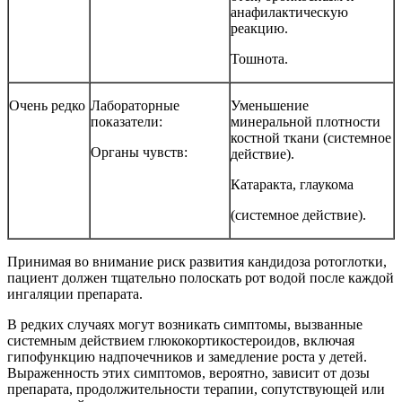
анафилактическую
реакцию.
Тошнота.
Очень
редко
Лабораторные
Уменьшение
показатели:
минеральной
плотности
костной ткани (системное
Органы
чувств:
действие).
Катаракта,
глаукома
(системное
действие).
Принимая во внимание риск развития кандидоза ротоглотки,
пациент должен тщательно полоскать рот водой после каждой
ингаляции препарата.
В редких случаях могут возникать симптомы, вызванные
системным действием глюкокортикостероидов,
включая
гипофункцию
надпочечников
и
замедление
роста
у
детей.
Выраженность этих симптомов, вероятно, зависит от дозы
препарата, продолжительности терапии, сопутствующей или